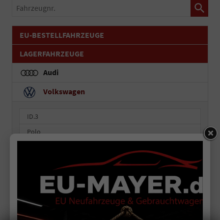
Fahrzeugnr.
EU-BESTELLFAHRZEUGE
LAGERFAHRZEUGE
Audi
Volkswagen
ID.3
Polo
Golf
Golf Variant
T-Cross
T-Roc
Taigo