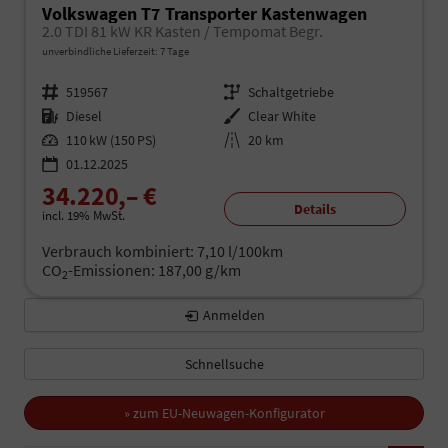
Volkswagen T7 Transporter Kastenwagen
2.0 TDI 81 kW KR Kasten / Tempomat Begr.
unverbindliche Lieferzeit:
7 Tage
Fahrzeugnr.
519567
Getriebe
Schaltgetriebe
Kraftstoff
Diesel
Außenfarbe
Clear White
Leistung
110 kW (150 PS)
Kilometerstand
20 km
01.12.2025
34.220,– €
Details
incl. 19% MwSt.
Verbrauch kombiniert:
7,10 l/100km
CO
-Emissionen:
187,00 g/km
2
Anmelden
Schnellsuche
» zum EU-Neuwagen-Konfigurator