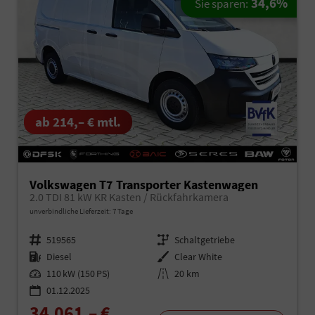
34,6%
Sie sparen:
ab 214,– € mtl.
Volkswagen T7 Transporter Kastenwagen
2.0 TDI 81 kW KR Kasten / Rückfahrkamera
unverbindliche Lieferzeit:
7 Tage
Fahrzeugnr.
519565
Getriebe
Schaltgetriebe
Kraftstoff
Diesel
Außenfarbe
Clear White
Leistung
110 kW (150 PS)
Kilometerstand
20 km
01.12.2025
34.061,– €