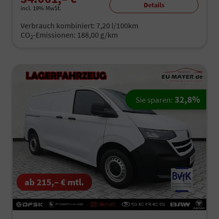
Details
incl. 19% MwSt.
Verbrauch kombiniert:
7,20 l/100km
CO
-Emissionen:
188,00 g/km
2
32,8%
Sie sparen:
ab 215,– € mtl.