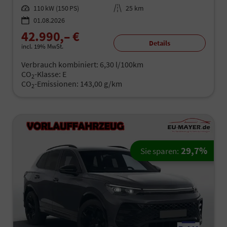
Leistung
110 kW (150 PS)
Kilometerstand
25 km
01.08.2026
42.990,– €
Details
incl. 19% MwSt.
Verbrauch kombiniert:
6,30 l/100km
CO
-Klasse:
E
2
CO
-Emissionen:
143,00 g/km
2
29,7%
Sie sparen: