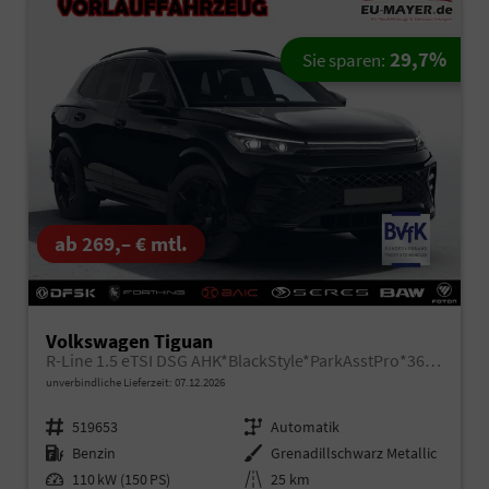
29,7%
Sie sparen:
ab 269,– € mtl.
Volkswagen Tiguan
R-Line 1.5 eTSI DSG AHK*BlackStyle*ParkAsstPro*360° Kamera*Android Auto*Navi*SHZ*Matrix*HUD
unverbindliche Lieferzeit:
07.12.2026
Fahrzeugnr.
519653
Getriebe
Automatik
Kraftstoff
Benzin
Außenfarbe
Grenadillschwarz Metallic
Leistung
110 kW (150 PS)
Kilometerstand
25 km