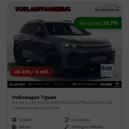
29,7%
Sie sparen:
ab 269,– € mtl.
Volkswagen Tiguan
R-Line 1.5 eTSI DSG AHK*BlackStyle*ParkAsstPro*360° Kamera*Android Auto*Navi*SHZ*Matrix*HUD
unverbindliche Lieferzeit:
07.12.2026
Fahrzeugnr.
519649
Getriebe
Automatik
Kraftstoff
Benzin
Außenfarbe
Delfingrau Metallic