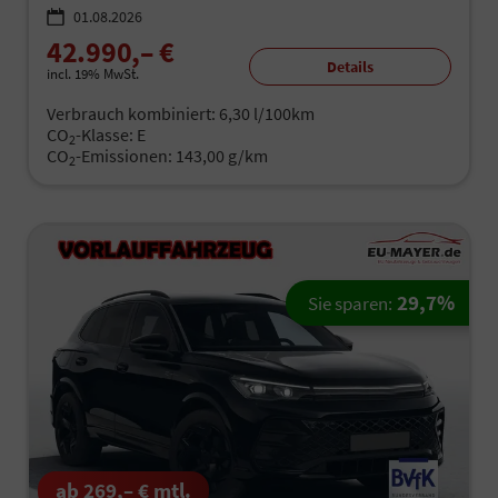
01.08.2026
42.990,– €
Details
incl. 19% MwSt.
Verbrauch kombiniert:
6,30 l/100km
CO
-Klasse:
E
2
CO
-Emissionen:
143,00 g/km
2
29,7%
Sie sparen:
ab 269,– € mtl.