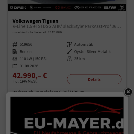
Volkswagen Tiguan
R-Line 1.5 eTSI DSG AHK*BlackStyle*ParkAsstPro*360° Kamera*Android Auto*Navi*SHZ*Matrix*HUD
unverbindliche Lieferzeit:
07.12.2026
Fahrzeugnr.
519656
Getriebe
Automatik
Kraftstoff
Benzin
Außenfarbe
Oyster Silver Metallic
Leistung
110 kW (150 PS)
Kilometerstand
25 km
01.08.2026
42.990,– €
Details
incl. 19% MwSt.
Verbrauch kombiniert:
6,30 l/100km
CO
-Klasse:
E
2
CO
-Emissionen:
143,00 g/km
2