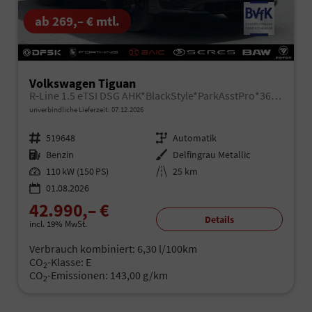
ab 269,– € mtl.
Volkswagen Tiguan
R-Line 1.5 eTSI DSG AHK*BlackStyle*ParkAsstPro*360° Kamera*Android Auto*Navi*SHZ*Matrix*HUD
unverbindliche Lieferzeit:
07.12.2026
Fahrzeugnr.
519648
Getriebe
Automatik
Kraftstoff
Benzin
Außenfarbe
Delfingrau Metallic
Leistung
110 kW (150 PS)
Kilometerstand
25 km
01.08.2026
42.990,– €
Details
incl. 19% MwSt.
Verbrauch kombiniert:
6,30 l/100km
CO
-Klasse:
E
2
CO
-Emissionen:
143,00 g/km
2