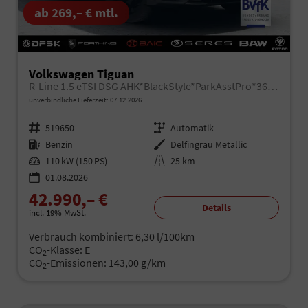
ab 269,– € mtl.
Volkswagen Tiguan
R-Line 1.5 eTSI DSG AHK*BlackStyle*ParkAsstPro*360° Kamera*Android Auto*Navi*SHZ*Matrix*HUD
unverbindliche Lieferzeit:
07.12.2026
Fahrzeugnr.
519650
Getriebe
Automatik
Kraftstoff
Benzin
Außenfarbe
Delfingrau Metallic
Leistung
110 kW (150 PS)
Kilometerstand
25 km
01.08.2026
42.990,– €
Details
incl. 19% MwSt.
Verbrauch kombiniert:
6,30 l/100km
CO
-Klasse:
E
2
CO
-Emissionen:
143,00 g/km
2