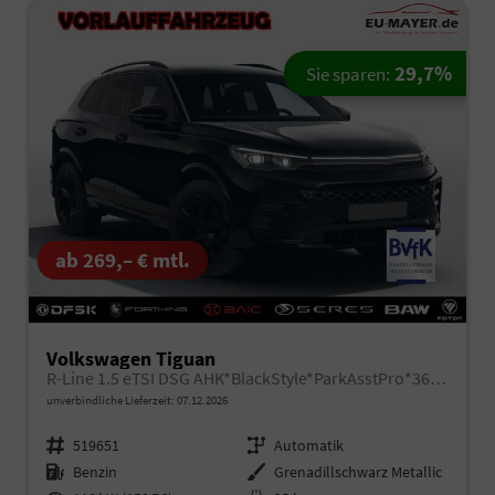
29,7%
Sie sparen:
ab 269,– € mtl.
Volkswagen Tiguan
R-Line 1.5 eTSI DSG AHK*BlackStyle*ParkAsstPro*360° Kamera*Android Auto*Navi*SHZ*Matrix*HUD
unverbindliche Lieferzeit:
07.12.2026
Fahrzeugnr.
519651
Getriebe
Automatik
Kraftstoff
Benzin
Außenfarbe
Grenadillschwarz Metallic