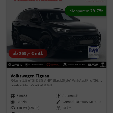
29,7%
Sie sparen:
ab 269,– € mtl.
Volkswagen Tiguan
R-Line 1.5 eTSI DSG AHK*BlackStyle*ParkAsstPro*360° Kamera*Android Auto*Navi*SHZ*Matrix*HUD
unverbindliche Lieferzeit:
07.12.2026
Fahrzeugnr.
519655
Getriebe
Automatik
Kraftstoff
Benzin
Außenfarbe
Grenadillschwarz Metallic
Leistung
110 kW (150 PS)
Kilometerstand
25 km