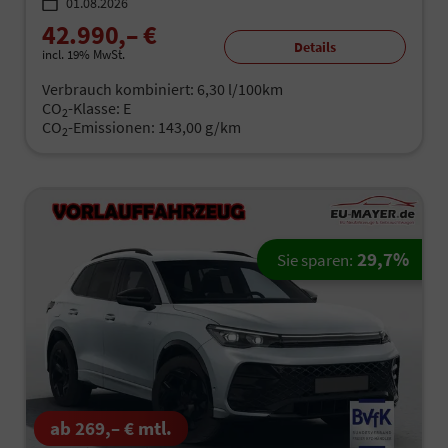
01.08.2026
42.990,– €
Details
incl. 19% MwSt.
Verbrauch kombiniert:
6,30 l/100km
CO
-Klasse:
E
2
CO
-Emissionen:
143,00 g/km
2
29,7%
Sie sparen:
ab 269,– € mtl.