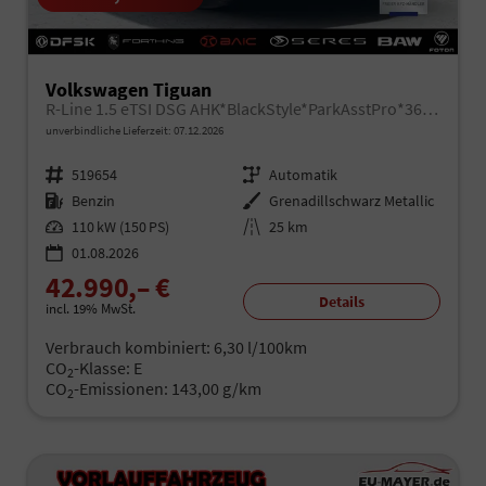
Volkswagen Tiguan
R-Line 1.5 eTSI DSG AHK*BlackStyle*ParkAsstPro*360° Kamera*Android Auto*Navi*SHZ*Matrix*HUD
unverbindliche Lieferzeit:
07.12.2026
Fahrzeugnr.
519654
Getriebe
Automatik
Kraftstoff
Benzin
Außenfarbe
Grenadillschwarz Metallic
Leistung
110 kW (150 PS)
Kilometerstand
25 km
01.08.2026
42.990,– €
Details
incl. 19% MwSt.
Verbrauch kombiniert:
6,30 l/100km
CO
-Klasse:
E
2
CO
-Emissionen:
143,00 g/km
2