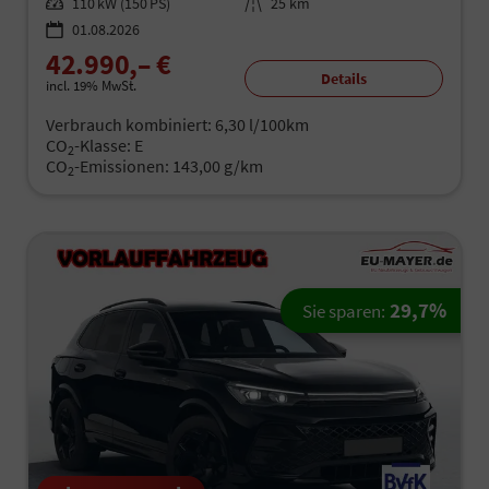
Leistung
110 kW (150 PS)
Kilometerstand
25 km
01.08.2026
42.990,– €
Details
incl. 19% MwSt.
Verbrauch kombiniert:
6,30 l/100km
CO
-Klasse:
E
2
CO
-Emissionen:
143,00 g/km
2
29,7%
Sie sparen: