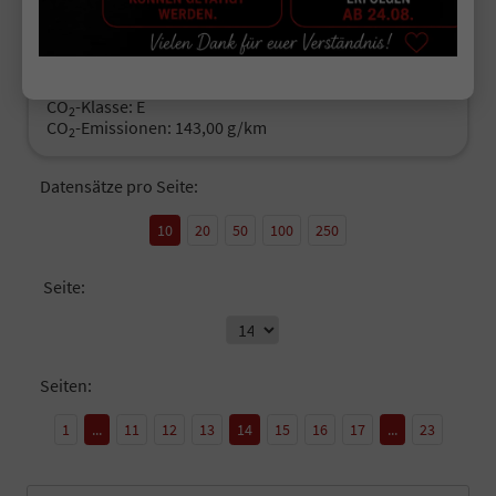
42.990,– €
Details
incl. 19% MwSt.
Verbrauch kombiniert:
6,30 l/100km
CO
-Klasse:
E
2
CO
-Emissionen:
143,00 g/km
2
Datensätze pro Seite:
10
20
50
100
250
Seite:
Seiten:
1
...
11
12
13
14
15
16
17
...
23