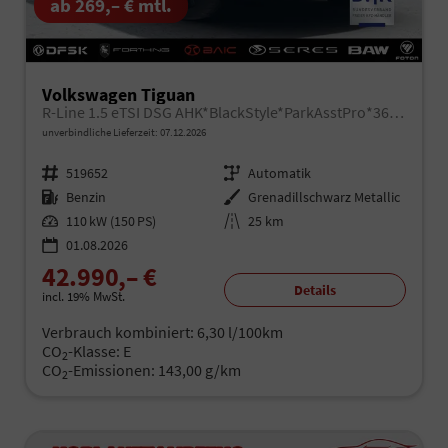
ab 269,– € mtl.
Volkswagen Tiguan
R-Line 1.5 eTSI DSG AHK*BlackStyle*ParkAsstPro*360° Kamera*Android Auto*Navi*SHZ*Matrix*HUD
unverbindliche Lieferzeit:
07.12.2026
Fahrzeugnr.
519652
Getriebe
Automatik
Kraftstoff
Benzin
Außenfarbe
Grenadillschwarz Metallic
Leistung
110 kW (150 PS)
Kilometerstand
25 km
01.08.2026
42.990,– €
Details
incl. 19% MwSt.
Verbrauch kombiniert:
6,30 l/100km
CO
-Klasse:
E
2
CO
-Emissionen:
143,00 g/km
2