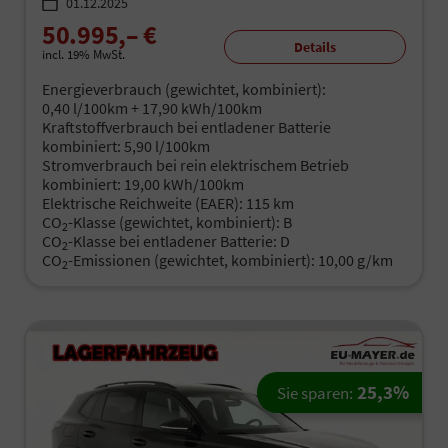
01.12.2025
50.995,– €
Details
incl. 19% MwSt.
Energieverbrauch (gewichtet, kombiniert):
0,40 l/100km + 17,90 kWh/100km
Kraftstoffverbrauch bei entladener Batterie
kombiniert:
5,90 l/100km
Stromverbrauch bei rein elektrischem Betrieb
kombiniert:
19,00 kWh/100km
Elektrische Reichweite (EAER):
115 km
CO
-Klasse (gewichtet, kombiniert):
B
2
CO
-Klasse bei entladener Batterie:
D
2
CO
-Emissionen (gewichtet, kombiniert):
10,00 g/km
2
25,3%
Sie sparen: