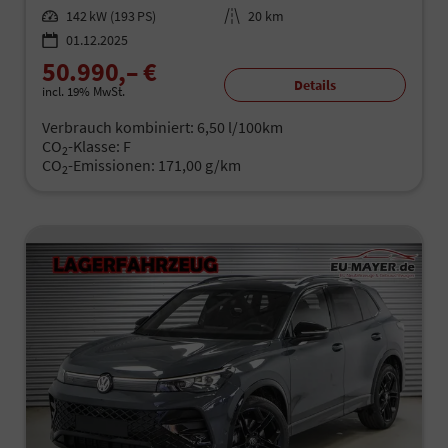
Leistung
142 kW (193 PS)
Kilometerstand
20 km
01.12.2025
50.990,– €
Details
incl. 19% MwSt.
Verbrauch kombiniert:
6,50 l/100km
CO
-Klasse:
F
2
CO
-Emissionen:
171,00 g/km
2