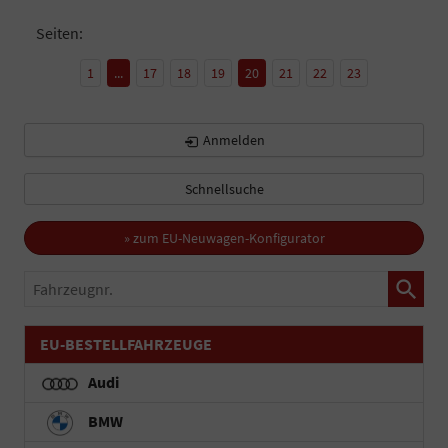
Seiten:
1
...
17
18
19
20
21
22
23
Anmelden
Schnellsuche
» zum EU-Neuwagen-Konfigurator
Fahrzeugnr.
EU-BESTELLFAHRZEUGE
Audi
BMW