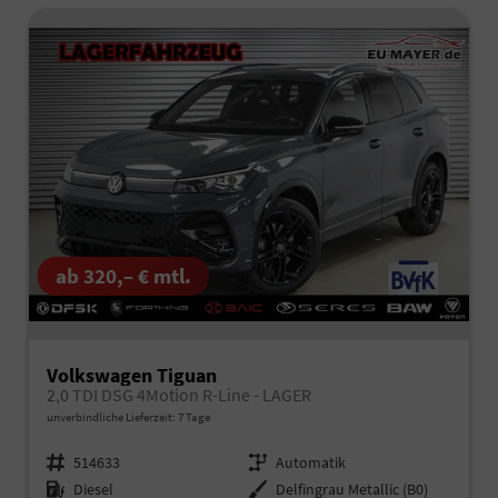
ab 320,– € mtl.
Volkswagen Tiguan
2,0 TDI DSG 4Motion R-Line - LAGER
unverbindliche Lieferzeit:
7 Tage
Fahrzeugnr.
514633
Getriebe
Automatik
Kraftstoff
Diesel
Außenfarbe
Delfingrau Metallic (B0)