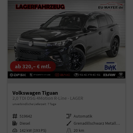
ab 320,– € mtl.
Volkswagen Tiguan
2,0 TDI DSG 4Motion R-Line - LAGER
unverbindliche Lieferzeit:
7 Tage
Fahrzeugnr.
519642
Getriebe
Automatik
Kraftstoff
Diesel
Außenfarbe
Grenadillschwarz Metallic (0E)
Leistung
142 kW (193 PS)
Kilometerstand
20 km