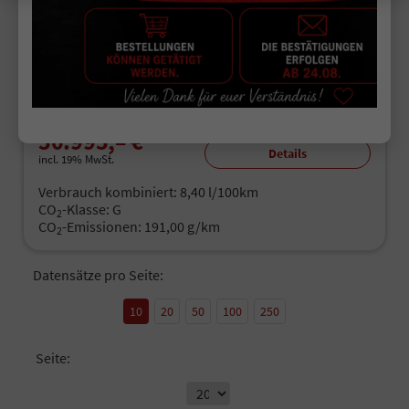
unverbindliche Lieferzeit:
7 Tage
Fahrzeugnr.
514690
Getriebe
Automatik
Kraftstoff
Benzin
Außenfarbe
Delfin Grau Metallic
Leistung
195 kW (265 PS)
Kilometerstand
10 km
01.02.2026
50.995,– €
Details
incl. 19% MwSt.
Verbrauch kombiniert:
8,40 l/100km
CO
-Klasse:
G
2
CO
-Emissionen:
191,00 g/km
2
Datensätze pro Seite:
10
20
50
100
250
Seite: