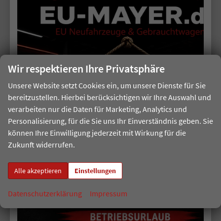
CO
-Klasse:
G
2
CO
-Emissionen:
191,00 g/km
2
Wir respektieren Ihre Privatsphäre
25,3%
Sie sparen:
Unsere Website setzt Cookies ein, um unsere Dienste für Sie
bereitzustellen. Hierbei berücksichtigen wir Ihre Auswahl und
verarbeiten nur die Daten für Marketing, Analytics und
Personalisierung, für die Sie uns Ihr Einverständnis geben. Sie
können Ihre Einwilligung jederzeit mit Wirkung für die
Zukunft widerrufen.
ab 320,– € mtl.
Alle akzeptieren
Einstellungen
Datenschutzerklärung
Impressum
Volkswagen Tiguan
2.0 TSI 195 kW 4Motion R-Line DSG 4M Black, AHK, IQ.Light, 20-Zoll, Navi, Side, AreaView, sofort