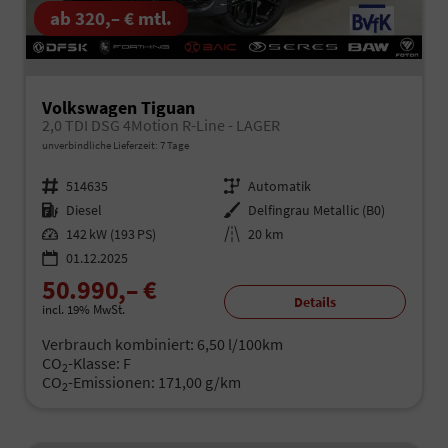
ab 320,– € mtl.
Volkswagen Tiguan
2,0 TDI DSG 4Motion R-Line - LAGER
unverbindliche Lieferzeit:
7 Tage
Fahrzeugnr.
514635
Getriebe
Automatik
Kraftstoff
Diesel
Außenfarbe
Delfingrau Metallic (B0)
Leistung
142 kW (193 PS)
Kilometerstand
20 km
01.12.2025
50.990,– €
Details
incl. 19% MwSt.
Verbrauch kombiniert:
6,50 l/100km
CO
-Klasse:
F
2
CO
-Emissionen:
171,00 g/km
2