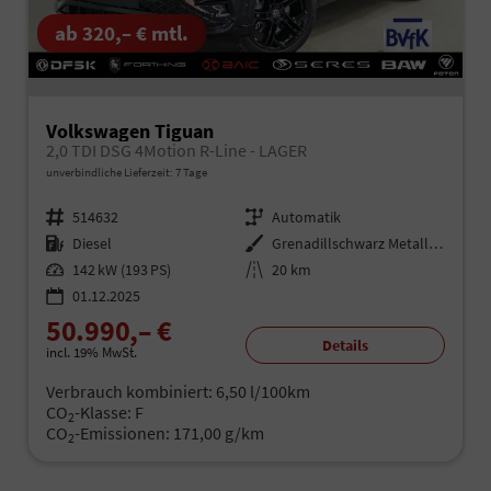
ab 320,– € mtl.
Volkswagen Tiguan
2,0 TDI DSG 4Motion R-Line - LAGER
unverbindliche Lieferzeit:
7 Tage
Fahrzeugnr.
514632
Getriebe
Automatik
Kraftstoff
Diesel
Außenfarbe
Grenadillschwarz Metallic (0E)
Leistung
142 kW (193 PS)
Kilometerstand
20 km
01.12.2025
50.990,– €
Details
incl. 19% MwSt.
Verbrauch kombiniert:
6,50 l/100km
CO
-Klasse:
F
2
CO
-Emissionen:
171,00 g/km
2