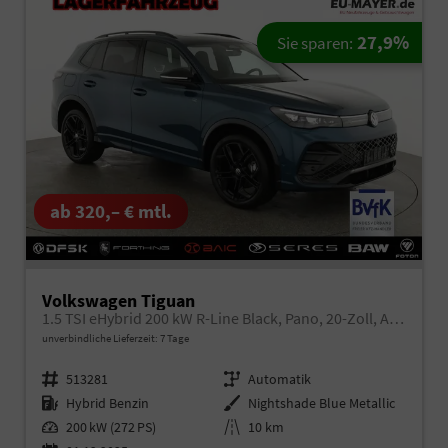
27,9%
Sie sparen:
ab 320,– € mtl.
Volkswagen Tiguan
1.5 TSI eHybrid 200 kW R-Line Black, Pano, 20-Zoll, AHK, AreaView
unverbindliche Lieferzeit:
7 Tage
Fahrzeugnr.
513281
Getriebe
Automatik
Kraftstoff
Hybrid Benzin
Außenfarbe
Nightshade Blue Metallic
Leistung
200 kW (272 PS)
Kilometerstand
10 km