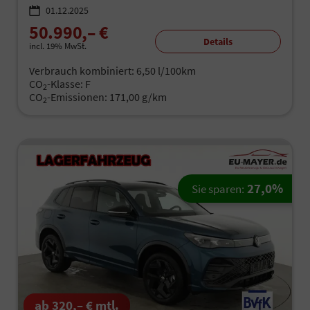
01.12.2025
50.990,– €
Details
incl. 19% MwSt.
Verbrauch kombiniert:
6,50 l/100km
CO
-Klasse:
F
2
CO
-Emissionen:
171,00 g/km
2
27,0%
Sie sparen:
ab 320,– € mtl.