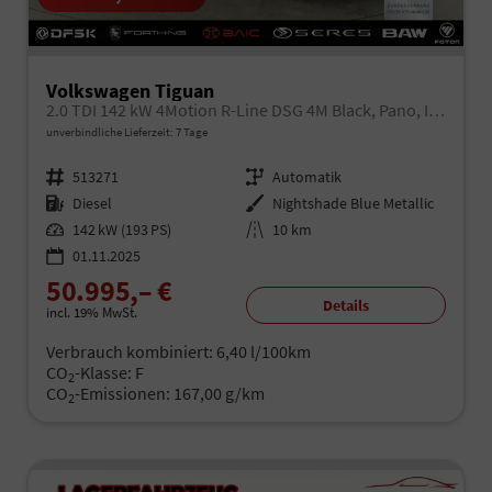
Volkswagen Tiguan
2.0 TDI 142 kW 4Motion R-Line DSG 4M Black, Pano, IQ.Light, AHK, Navi, Side, AreaView, Winter, sofort
unverbindliche Lieferzeit:
7 Tage
Fahrzeugnr.
513271
Getriebe
Automatik
Kraftstoff
Diesel
Außenfarbe
Nightshade Blue Metallic
Leistung
142 kW (193 PS)
Kilometerstand
10 km
01.11.2025
50.995,– €
Details
incl. 19% MwSt.
Verbrauch kombiniert:
6,40 l/100km
CO
-Klasse:
F
2
CO
-Emissionen:
167,00 g/km
2