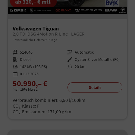
ab 320,– € mtl.
Volkswagen Tiguan
2,0 TDI DSG 4Motion R-Line - LAGER
unverbindliche Lieferzeit:
7 Tage
Fahrzeugnr.
514640
Getriebe
Automatik
Kraftstoff
Diesel
Außenfarbe
Oyster Silver Metallic (F0)
Leistung
142 kW (193 PS)
Kilometerstand
20 km
01.12.2025
50.990,– €
Details
incl. 19% MwSt.
Verbrauch kombiniert:
6,50 l/100km
CO
-Klasse:
F
2
CO
-Emissionen:
171,00 g/km
2