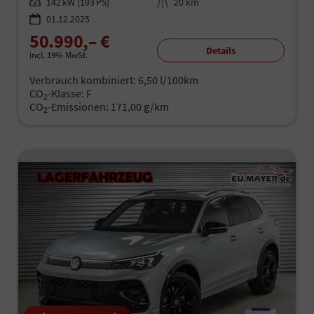
Leistung
142 kW (193 PS)
Kilometerstand
20 km
01.12.2025
50.990,– €
Details
incl. 19% MwSt.
Verbrauch kombiniert:
6,50 l/100km
CO
-Klasse:
F
2
CO
-Emissionen:
171,00 g/km
2