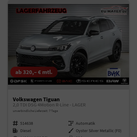
ab 320,– € mtl.
Volkswagen Tiguan
2,0 TDI DSG 4Motion R-Line - LAGER
unverbindliche Lieferzeit:
7 Tage
Fahrzeugnr.
514638
Getriebe
Automatik
Kraftstoff
Diesel
Außenfarbe
Oyster Silver Metallic (F0)