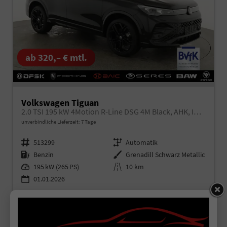
ab 320,– € mtl.
Volkswagen Tiguan
2.0 TSI 195 kW 4Motion R-Line DSG 4M Black, AHK, IQ.Light, 20-Zoll, Navi, Side, AreaView, sofort
unverbindliche Lieferzeit:
7 Tage
Fahrzeugnr.
513299
Getriebe
Automatik
Kraftstoff
Benzin
Außenfarbe
Grenadill Schwarz Metallic
Leistung
195 kW (265 PS)
Kilometerstand
10 km
01.01.2026
50.995,– €
Details
incl. 19% MwSt.
Verbrauch kombiniert:
8,40 l/100km