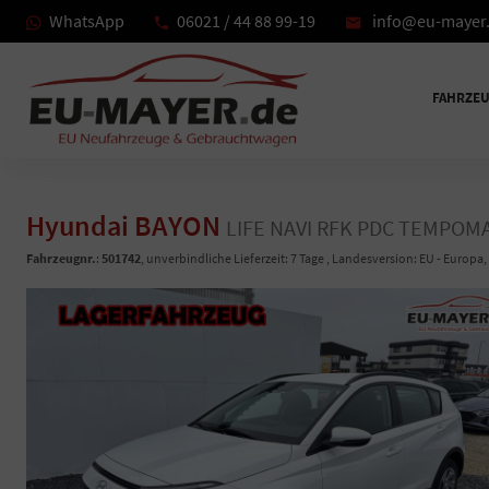
WhatsApp
06021 / 44 88 99-19
info@eu-mayer
FAHRZE
Hyundai BAYON
LIFE NAVI RFK PDC TEMPOM
Fahrzeugnr.
:
501742
, unverbindliche Lieferzeit:
7 Tage
, Landesversion: EU - Europa,