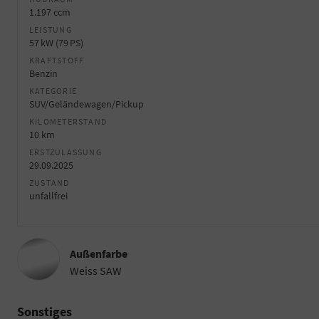
1.197 ccm
LEISTUNG
57 kW (79 PS)
KRAFTSTOFF
Benzin
KATEGORIE
SUV/Geländewagen/Pickup
KILOMETERSTAND
10 km
ERSTZULASSUNG
29.09.2025
ZUSTAND
unfallfrei
Außenfarbe
Weiss SAW
Sonstiges