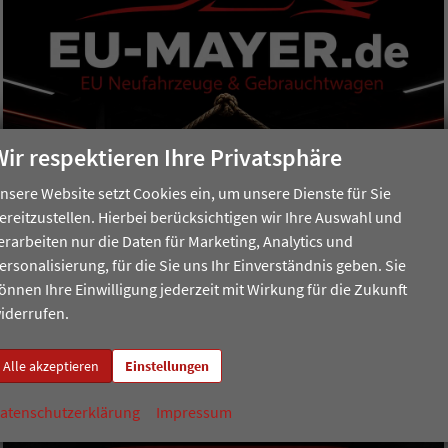
vor
vor
vor
vor
vor
Wir respektieren Ihre Privatsphäre
vor
nsere Website setzt Cookies ein, um unsere Dienste für Sie
ereitzustellen. Hierbei berücksichtigen wir Ihre Auswahl und
erarbeiten nur die Daten für Marketing, Analytics und
vor
ersonalisierung, für die Sie uns Ihr Einverständnis geben. Sie
vor
önnen Ihre Einwilligung jederzeit mit Wirkung für die Zukunft
iderrufen.
vor
Alle akzeptieren
Einstellungen
vor
atenschutzerklärung
Impressum
vor