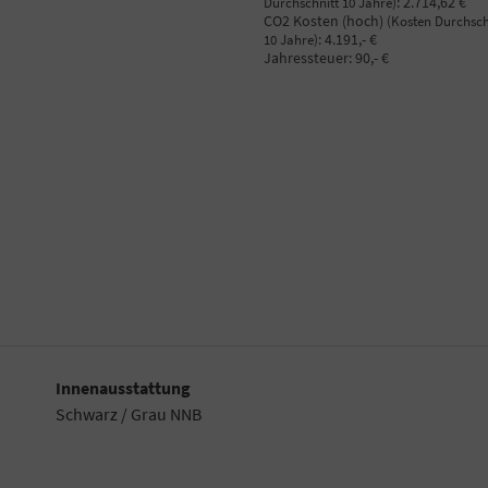
:
2.714,62 €
Durchschnitt 10 Jahre)
CO2 Kosten (hoch)
(Kosten Durchsch
:
4.191,- €
10 Jahre)
Jahressteuer:
90,- €
Innenausstattung
Schwarz / Grau NNB