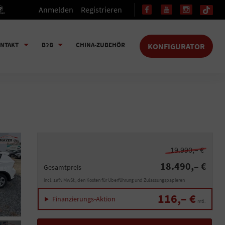
Anmelden
Registrieren
NTAKT
B2B
CHINA-ZUBEHÖR
KONFIGURATOR
19.990,– €
18.490,– €
Gesamtpreis
incl. 19% MwSt., den Kosten für Überführung und Zulassungspapieren
116,– €
Finanzierungs-Aktion
mtl.