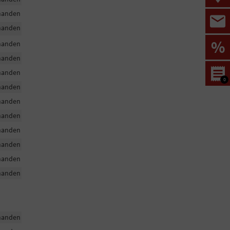
handen
handen
%
handen
handen
handen
0
handen
handen
handen
handen
handen
handen
handen
handen