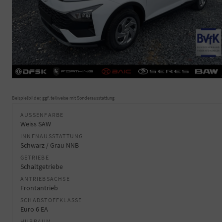
Beispielbilder, ggf. teilweise mit Sonderausstattung
AUSSENFARBE
Weiss SAW
INNENAUSSTATTUNG
Schwarz / Grau NNB
GETRIEBE
Schaltgetriebe
ANTRIEBSACHSE
Frontantrieb
SCHADSTOFFKLASSE
Euro 6 EA
HUBRAUM