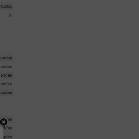
09.2025
10
handen
handen
handen
handen
handen
handen
handen
handen