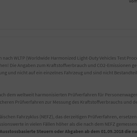
vor
 nach WLTP (Worldwide Harmonized Light-Duty Vehicles Test Proce
ichen! Die Angaben zum Kraftstoffverbrauch und CO2-Emissionen ge
g und nicht auf ein einzelnes Fahrzeug und sind nicht Bestandtei
h dem weltweit harmonisierten Prüfverfahren für Personenwagen 
ischeren Prüfverfahren zur Messung des Kraftstoffverbrauchs und 
schen Fahrzyklus (NEFZ), das derzeitigen Prüfverfahren, ersetzen
ionswerte in vielen Fällen höher als die nach dem NEFZ gemesse
-Ausstossbasierte Steuern oder Abgaben ab dem 01.09.2018 die 