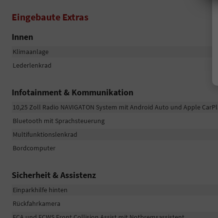
Eingebaute Extras
Innen
Klimaanlage
Lederlenkrad
Infotainment & Kommunikation
10,25 Zoll Radio NAVIGATON System mit Android Auto und Apple CarP
Bluetooth mit Sprachsteuerung
Multifunktionslenkrad
Bordcomputer
Sicherheit & Assistenz
Einparkhilfe hinten
Rückfahrkamera
FCA und FCWS Front Collision Assist mit Notbremsassistent