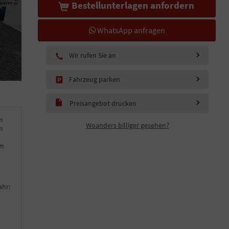
Bestellunterlagen anfordern
WhatsApp anfragen
Wir rufen Sie an
Fahrzeug parken
Preisangebot drucken
m
Woanders billiger gesehen?
m
km
ahr: