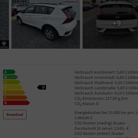
+9
Verbrauch kombiniert:
5,60 l/100k
Verbrauch Innenstadt:
6,80 l/100k
Verbrauch Stadtrand:
5,30 l/100km
Verbrauch Landstraße:
5,00 l/100
Verbrauch Autobahn:
6,10 l/100km
CO
-Emissionen:
127,00 g/km
2
CO
-Klasse:
D
2
Energiekosten bei 15.000 km pro J
Download
1.464,96 €
CO2 Kosten (niedrig)
(Kosten
:
1.143,- €
Durchschnitt 10 Jahre)
CO2 Kosten (mittel)
(Kosten