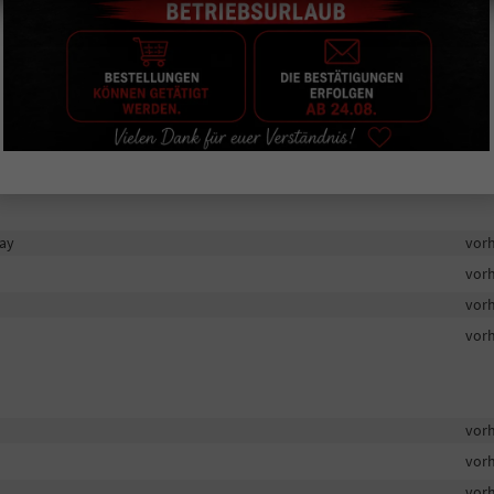
vor
vor
lay
vor
vor
vor
vor
vor
vor
vor