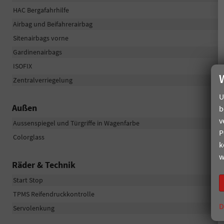
HAC Bergafahrhilfe
Airbag und Beifahrerairbag
Sitenairbags vorne
Gardinenairbags
ISOFIX
Zentralverriegelung
U
Außen
b
v
Aussenspiegel und Türgriffe in Wagenfarbe
P
Colorglass
k
w
Räder & Technik
Start Stop
TPMS Reifendruckkontrolle
D
Servolenkung