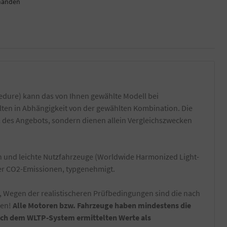
handen
dure) kann das von Ihnen gewählte Modell bei
lten in Abhängigkeit von der gewählten Kombination. Die
l des Angebots, sondern dienen allein Vergleichszwecken
und leichte Nutzfahrzeuge (Worldwide Harmonized Light-
der CO2-Emissionen, typgenehmigt.
, Wegen der realistischeren Prüfbedingungen sind die nach
nen!
Alle Motoren bzw. Fahrzeuge haben mindestens die
nach dem WLTP-System ermittelten Werte als