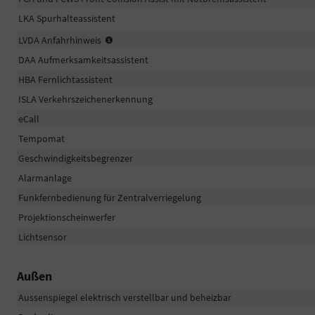
LKA Spurhalteassistent
Anfahrhinweis
LVDA Anfahrhinweis
Vorderfahrzeug
DAA Aufmerksamkeitsassistent
HBA Fernlichtassistent
ISLA Verkehrszeichenerkennung
eCall
Tempomat
Geschwindigkeitsbegrenzer
Alarmanlage
Funkfernbedienung für Zentralverriegelung
Projektionscheinwerfer
Lichtsensor
Außen
Aussenspiegel elektrisch verstellbar und beheizbar