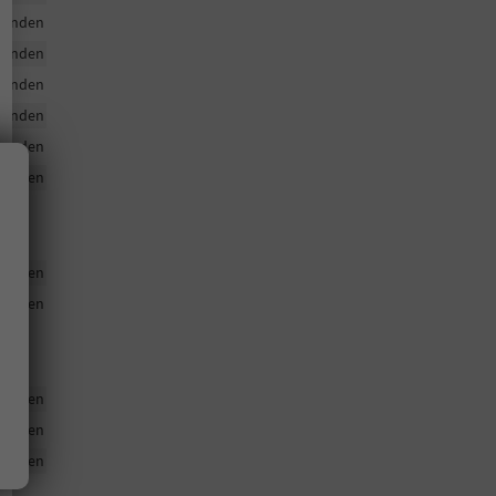
handen
handen
handen
handen
handen
handen
handen
handen
handen
handen
handen