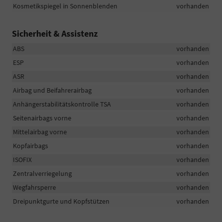
Kosmetikspiegel in Sonnenblenden
vorhanden
Sicherheit & Assistenz
ABS
vorhanden
ESP
vorhanden
ASR
vorhanden
Airbag und Beifahrerairbag
vorhanden
Anhängerstabilitätskontrolle TSA
vorhanden
Seitenairbags vorne
vorhanden
Mittelairbag vorne
vorhanden
Kopfairbags
vorhanden
ISOFIX
vorhanden
Zentralverriegelung
vorhanden
Wegfahrsperre
vorhanden
Dreipunktgurte und Kopfstützen
vorhanden