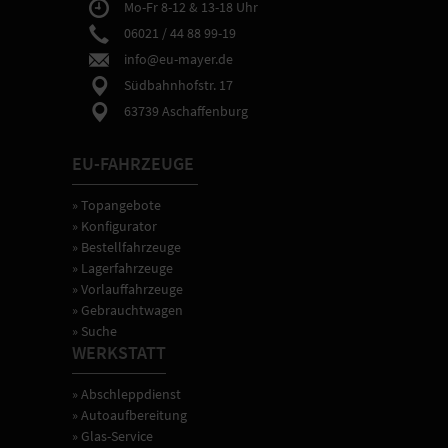
Mo-Fr 8-12 & 13-18 Uhr
06021 / 44 88 99-19
info@eu-mayer.de
Südbahnhofstr. 17
63739 Aschaffenburg
EU-FAHRZEUGE
» Topangebote
» Konfigurator
» Bestellfahrzeuge
» Lagerfahrzeuge
» Vorlauffahrzeuge
» Gebrauchtwagen
» Suche
WERKSTATT
» Abschleppdienst
» Autoaufbereitung
» Glas-Service