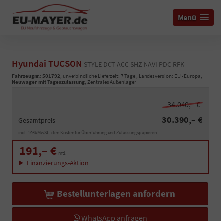
Menü
Hyundai TUCSON
STYLE DCT ACC SHZ NAVI PDC RFK
Fahrzeugnr.
:
501792
, unverbindliche Lieferzeit:
7 Tage
, Landesversion: EU - Europa,
Neuwagen mit Tageszulassung
, Zentrales Außenlager
34.040,– €
30.390,– €
Gesamtpreis
incl. 19% MwSt., den Kosten für Überführung und Zulassungspapieren
191,– €
mtl.
Finanzierungs-Aktion
Bestellunterlagen anfordern
WhatsApp anfragen