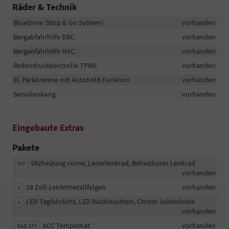
Räder & Technik
BlueDrive (Stop & Go System)
vorhanden
Bergabfahrhilfe DBC
vorhanden
Berganfahrhilfe HAC
vorhanden
Reifendruckkontrolle TPMS
vorhanden
El. Parkbremse mit Autohold Funktion
vorhanden
Servolenkung
vorhanden
Eingebaute Extras
Pakete
Sitzheizung vorne, Lederlenkrad, Beheizbares Lenkrad
WP
vorhanden
18 Zoll Leichtmetallfelgen
vorhanden
o
LED Tagfahrlicht, LED Rückleuchten, Chrom Seitenleiste
o
vorhanden
ACC Tempomat
vorhanden
RAD STY