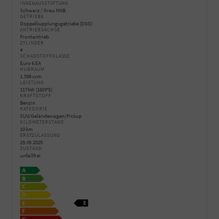
INNENAUSSTATTUNG
Schwarz / Grau NNB
GETRIEBE
Doppelkupplungsgetriebe (DSG)
ANTRIEBSACHSE
Frontantrieb
ZYLINDER
4
SCHADSTOFFKLASSE
Euro 6 EA
HUBRAUM
1.598 ccm
LEISTUNG
117 kW (160 PS)
KRAFTSTOFF
Benzin
KATEGORIE
SUV/Geländewagen/Pickup
KILOMETERSTAND
10 km
ERSTZULASSUNG
29.09.2025
ZUSTAND
unfallfrei