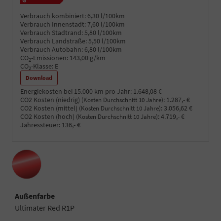
Verbrauch kombiniert:
6,30 l/100km
Verbrauch Innenstadt:
7,60 l/100km
Verbrauch Stadtrand:
5,80 l/100km
Verbrauch Landstraße:
5,50 l/100km
Verbrauch Autobahn:
6,80 l/100km
CO
-Emissionen:
143,00 g/km
2
CO
-Klasse:
E
2
Download
Energiekosten bei 15.000 km pro Jahr:
1.648,08 €
CO2 Kosten (niedrig)
:
1.287,- €
(Kosten Durchschnitt 10 Jahre)
CO2 Kosten (mittel)
:
3.056,62 €
(Kosten Durchschnitt 10 Jahre)
CO2 Kosten (hoch)
:
4.719,- €
(Kosten Durchschnitt 10 Jahre)
Jahressteuer:
136,- €
Außenfarbe
Ultimater Red R1P