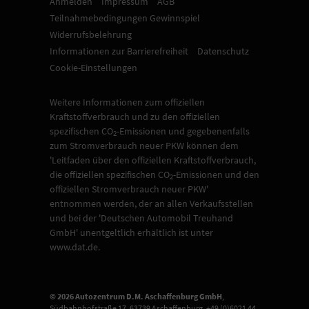
Anmelden
Impressum
AGB
Teilnahmebedingungen Gewinnspiel
Widerrufsbelehrung
Informationen zur Barrierefreiheit
Datenschutz
Cookie-Einstellungen
Weitere Informationen zum offiziellen
Kraftstoffverbrauch und zu den offiziellen
spezifischen CO
-Emissionen und gegebenenfalls
2
zum Stromverbrauch neuer PKW können dem
'Leitfaden über den offiziellen Kraftstoffverbrauch,
die offiziellen spezifischen CO
-Emissionen und den
2
offiziellen Stromverbrauch neuer PKW'
entnommen werden, der an allen Verkaufsstellen
und bei der 'Deutschen Automobil Treuhand
GmbH' unentgeltlich erhältlich ist unter
www.dat.de.
© 2026
Autozentrum D.M. Aschaffenburg GmbH
,
Südbahnhofstraße 17
,
63739
Aschaffenburg,
+49 (0)6021 44