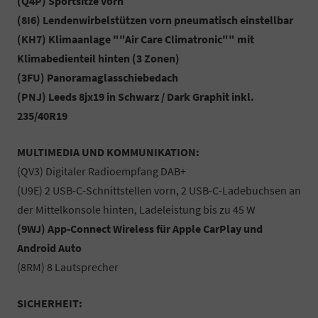
(Q4P) Sportsitze vorn
(8I6) Lendenwirbelstützen vorn pneumatisch einstellbar
(KH7) Klimaanlage ""Air Care Climatronic"" mit
Klimabedienteil hinten (3 Zonen)
(3FU) Panoramaglasschiebedach
(PNJ) Leeds 8jx19 in Schwarz / Dark Graphit inkl.
235/40R19
MULTIMEDIA UND KOMMUNIKATION:
(QV3) Digitaler Radioempfang DAB+
(U9E) 2 USB-C-Schnittstellen vorn, 2 USB-C-Ladebuchsen an
der Mittelkonsole hinten, Ladeleistung bis zu 45 W
(9WJ) App-Connect Wireless für Apple CarPlay und
Android Auto
(8RM) 8 Lautsprecher
SICHERHEIT: