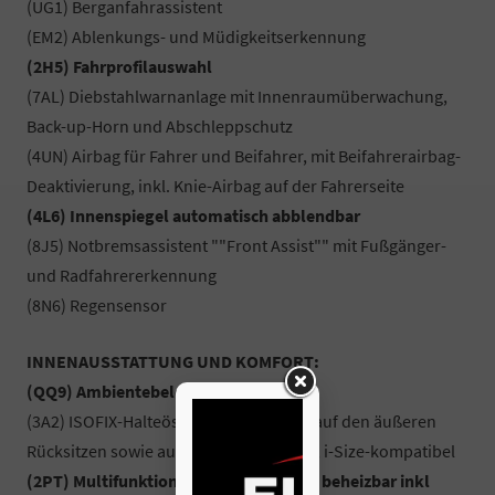
(UG1) Berganfahrassistent
(EM2) Ablenkungs- und Müdigkeitserkennung
(2H5) Fahrprofilauswahl
(7AL) Diebstahlwarnanlage mit Innenraumüberwachung,
Back-up-Horn und Abschleppschutz
(4UN) Airbag für Fahrer und Beifahrer, mit Beifahrerairbag-
Deaktivierung, inkl. Knie-Airbag auf der Fahrerseite
(4L6) Innenspiegel automatisch abblendbar
(8J5) Notbremsassistent ""Front Assist"" mit Fußgänger-
und Radfahrererkennung
(8N6) Regensensor
INNENAUSSTATTUNG UND KOMFORT:
(QQ9) Ambientebeleuchtung
(3A2) ISOFIX-Halteösen für Kindersitze auf den äußeren
Rücksitzen sowie auf dem Beifahrersitz, i-Size-kompatibel
(2PT) Multifunktionsportlederlenkrad beheizbar inkl