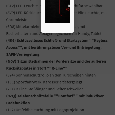
(6T2) LED-Leuchte im Fußraum vorn, Lichtfarbe wählbar
(8VP) LED-Rückleuchten mit dynamischer Blinkleuchte, mit
Chromleiste
(6D8) Mittelarmlehne hinten verschiebbar, mit
Becherhaltern und Ablagemöglichkeit für Handy/Tablet
(4K6) Schlüsselloses Schließ- und Startsystem ""Keyless
Access"", mit berührungsloser Ver- und Entriegelung,
SAFE-Verriegelung
(N0V) Sitzmittelbahnen der Vordersitze und der äußeren
Rücksitzplätze in Stoff ""R-Line""
(3Y4) Sonnenschutzrollo an den Türscheiben hinten
(1JC) Sportfahrwerk, Karosserie tiefergelegt
(2JX) R-Line Stoßfänger und Seitenschweller
(9ZQ) Telefonschnittstelle ""Comfort"" mit induktiver
Ladefunktion
(1J2) Umfeldbeleuchtung mit Logoprojektion