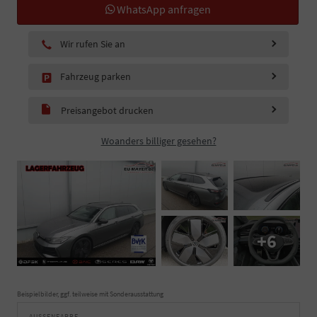
WhatsApp anfragen
Wir rufen Sie an
Fahrzeug parken
Preisangebot drucken
Woanders billiger gesehen?
+6
Beispielbilder, ggf. teilweise mit Sonderausstattung
AUSSENFARBE