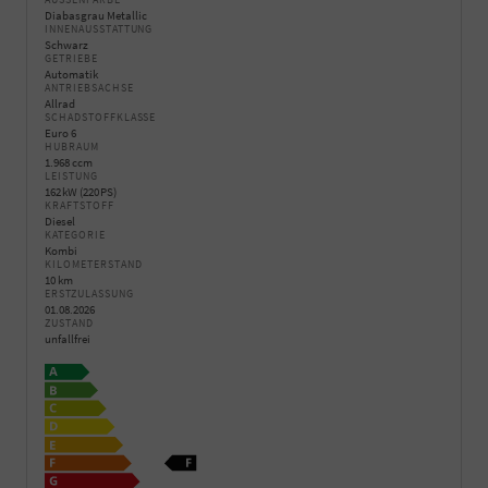
Diabasgrau Metallic
INNENAUSSTATTUNG
Schwarz
GETRIEBE
Automatik
ANTRIEBSACHSE
Allrad
SCHADSTOFFKLASSE
Euro 6
HUBRAUM
1.968 ccm
LEISTUNG
162 kW (220 PS)
KRAFTSTOFF
Diesel
KATEGORIE
Kombi
KILOMETERSTAND
10 km
ERSTZULASSUNG
01.08.2026
ZUSTAND
unfallfrei