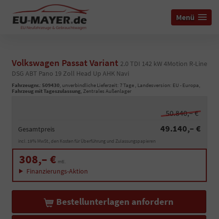
Menü
Volkswagen Passat Variant
2.0 TDI 142 kW 4Motion R-Line
DSG ABT Pano 19 Zoll Head Up AHK Navi
Fahrzeugnr.
:
509430
, unverbindliche Lieferzeit:
7 Tage
, Landesversion: EU - Europa,
Fahrzeug mit Tageszulassung
, Zentrales Außenlager
50.840,– €
49.140,– €
Gesamtpreis
incl. 19% MwSt., den Kosten für Überführung und Zulassungspapieren
308,– €
mtl.
Finanzierungs-Aktion
Bestellunterlagen anfordern