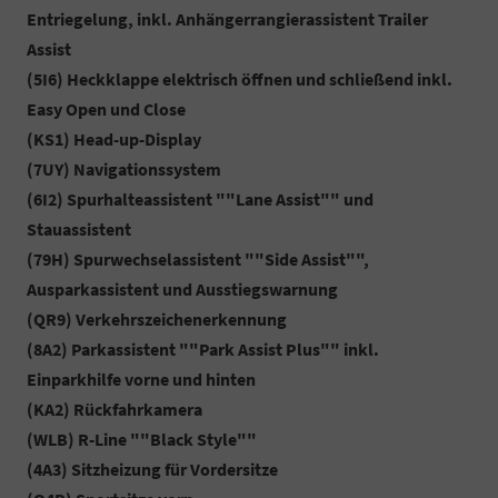
Entriegelung, inkl. Anhängerrangierassistent Trailer
Assist
(5I6) Heckklappe elektrisch öffnen und schließend inkl.
Easy Open und Close
(KS1) Head-up-Display
(7UY) Navigationssystem
(6I2) Spurhalteassistent ""Lane Assist"" und
Stauassistent
(79H) Spurwechselassistent ""Side Assist"",
Ausparkassistent und Ausstiegswarnung
(QR9) Verkehrszeichenerkennung
(8A2) Parkassistent ""Park Assist Plus"" inkl.
Einparkhilfe vorne und hinten
(KA2) Rückfahrkamera
(WLB) R-Line ""Black Style""
(4A3) Sitzheizung für Vordersitze