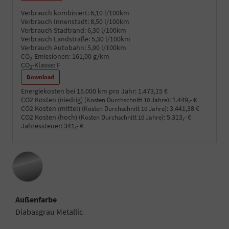
Verbrauch kombiniert:
6,10 l/100km
Verbrauch Innenstadt:
8,50 l/100km
Verbrauch Stadtrand:
6,30 l/100km
Verbrauch Landstraße:
5,30 l/100km
Verbrauch Autobahn:
5,90 l/100km
CO
-Emissionen:
161,00 g/km
2
CO
-Klasse:
F
2
Download
Energiekosten bei 15.000 km pro Jahr:
1.473,15 €
CO2 Kosten (niedrig)
:
1.449,- €
(Kosten Durchschnitt 10 Jahre)
CO2 Kosten (mittel)
:
3.441,38 €
(Kosten Durchschnitt 10 Jahre)
CO2 Kosten (hoch)
:
5.313,- €
(Kosten Durchschnitt 10 Jahre)
Jahressteuer:
341,- €
Außenfarbe
Diabasgrau Metallic