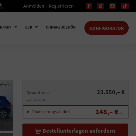
Anmelden
Registrieren
NTAKT
B2B
CHINA-ZUBEHÖR
KONFIGURATOR
23.550,– €
Gesamtpreis
incl. 19% MwSt.
148,– €
Finanzierungs-Aktion
mtl.
Bestellunterlagen anfordern