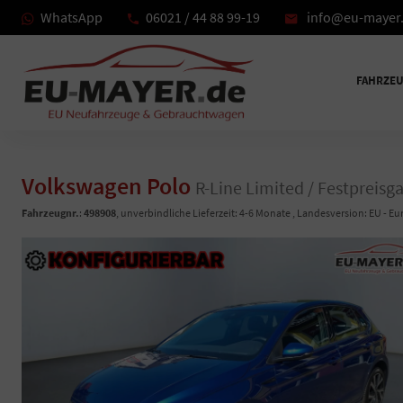
WhatsApp
06021 / 44 88 99-19
info@eu-mayer
FAHRZE
Volkswagen Polo
R-Line Limited / Festpreisga
Fahrzeugnr.
:
498908
, unverbindliche Lieferzeit: 4-6 Monate , Landesversion: EU - E