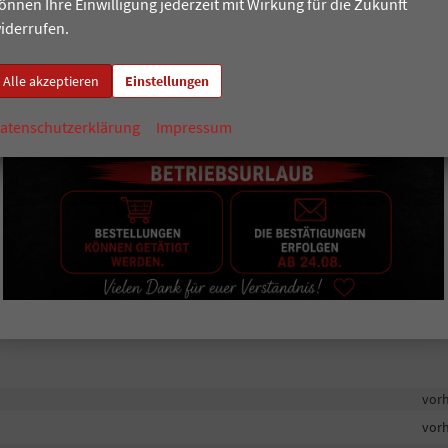
önnen Ihre Einwilligung jederzeit mit Wirkung für die Zukunft
iderrufen.
Alle akzeptieren
Einstellungen
 Spurwechselassistent, Toter-Winkel-Assistent, Überwachung beim
rne und hinten, Proaktives Insassenschutzsystem; Sicht-Paket Plus: Innenspi
atenschutzerklärung
Impressum
 9ZV: Telefonschnittstelle mit induktiver Ladestation; 17"-Leichtmetallfelg
fekt-Lackierung; Rückfahrkamera Rear Assist ; Seitenscheiben hinten und
vor
mlehnen vorn und Zierkacheln in den Türen vorn 2 LED-Leseleuchten vorn 
vor
bis 210 km/h) mit prädiktiver Funktion - Geschwindigkeitsanpassung an die
alteassistent mit aktiver Spurführung, Totwinkel-Assistent - Toter-Winkel-
vor
 R-Line Logo am Kofferraumdeckel
vor
vor
vor