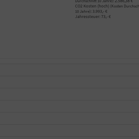
:
2.586,38 €
Durchschnitt 10 Jahre)
CO2 Kosten (hoch)
(Kosten Durchsch
:
3.993,- €
10 Jahre)
Jahressteuer:
73,- €