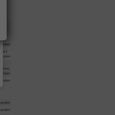
egel
en
handen
und 2
handen
Sensor,
handen
handen
handen
handen