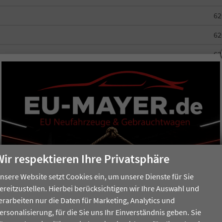
62
62
62
62
70
90
90
90
Wir respektieren Ihre Privatsphäre
90
nsere Website setzt Cookies ein, um unsere Dienste für Sie
ereitzustellen. Hierbei berücksichtigen wir Ihre Auswahl und
90
erarbeiten nur die Daten für Marketing, Analytics und
1.07
ersonalisierung, für die Sie uns Ihr Einverständnis geben. Sie