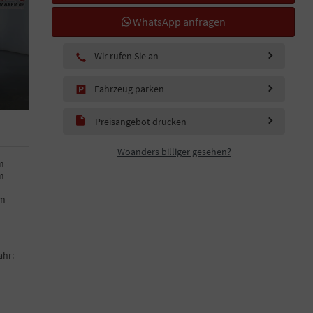
WhatsApp anfragen
Wir rufen Sie an
Fahrzeug parken
Preisangebot drucken
Woanders billiger gesehen?
m
m
km
ahr: