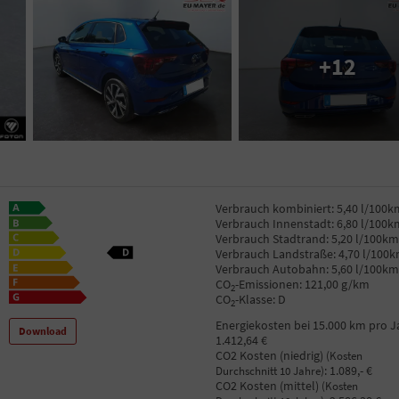
+12
Verbrauch kombiniert:
5,40 l/100k
Verbrauch Innenstadt:
6,80 l/100k
Verbrauch Stadtrand:
5,20 l/100km
Verbrauch Landstraße:
4,70 l/100
Verbrauch Autobahn:
5,60 l/100km
CO
-Emissionen:
121,00 g/km
2
CO
-Klasse:
D
2
Energiekosten bei 15.000 km pro J
Download
1.412,64 €
CO2 Kosten (niedrig)
(Kosten
:
1.089,- €
Durchschnitt 10 Jahre)
CO2 Kosten (mittel)
(Kosten