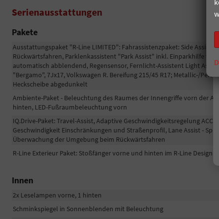
k
Serienausstattungen
w
Pakete
Ausstattungspaket "R-Line LIMITED": Fahrassistenzpaket: Side Assist -
Rückwärtsfahren, Parklenkassistent "Park Assist" inkl. Einparkhilfe vo
D
automatisch abblendend, Regensensor, Fernlicht-Assistent Light Assist;
"Bergamo", 7Jx17, Volkswagen R. Bereifung 215/45 R17; Metallic-/Perlef
Heckscheibe abgedunkelt
Ambiente-Paket - Beleuchtung des Raumes der Innengriffe vorn der Ar
hinten, LED-Fußraumbeleuchtung vorn
IQ.Drive-Paket: Travel-Assist, Adaptive Geschwindigkeitsregelung ACC (
Geschwindigkeit Einschränkungen und Straßenprofil, Lane Assist - Spurh
Überwachung der Umgebung beim Rückwärtsfahren
R-Line Exterieur Paket: Stoßfänger vorne und hinten im R-Line Design,
Innen
2x Leselampen vorne, 1 hinten
Schminkspiegel in Sonnenblenden mit Beleuchtung