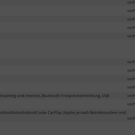
vor
vor
vor
vor
vor
vor
vor
vor
vor
Streaming und Internet, Bluetooth Freisprecheinrichtung, USB
vor
vor
AndroidAuto(Android) oder CarPlay (Apple) je nach Betriebssystem und
vor