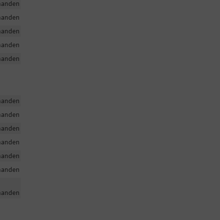
handen
handen
handen
handen
handen
handen
handen
handen
handen
handen
handen
handen