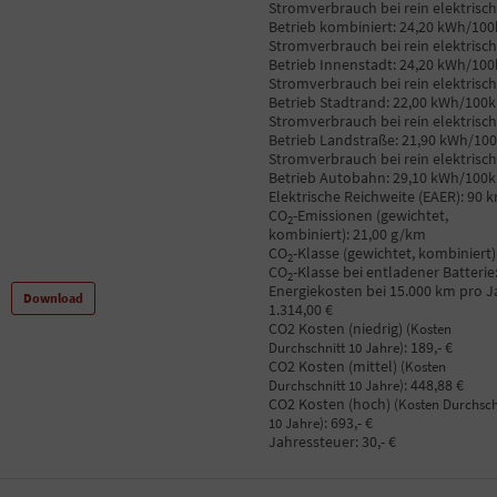
Stromverbrauch bei rein elektrisc
Betrieb kombiniert:
24,20 kWh/10
Stromverbrauch bei rein elektrisc
Betrieb Innenstadt:
24,20 kWh/10
Stromverbrauch bei rein elektrisc
Betrieb Stadtrand:
22,00 kWh/100
Stromverbrauch bei rein elektrisc
Betrieb Landstraße:
21,90 kWh/10
Stromverbrauch bei rein elektrisc
Betrieb Autobahn:
29,10 kWh/100
Elektrische Reichweite (EAER):
90 
CO
-Emissionen (gewichtet,
2
kombiniert):
21,00 g/km
CO
-Klasse (gewichtet, kombiniert)
2
CO
-Klasse bei entladener Batterie
2
Energiekosten bei 15.000 km pro J
Download
1.314,00 €
CO2 Kosten (niedrig)
(Kosten
:
189,- €
Durchschnitt 10 Jahre)
CO2 Kosten (mittel)
(Kosten
:
448,88 €
Durchschnitt 10 Jahre)
CO2 Kosten (hoch)
(Kosten Durchsch
:
693,- €
10 Jahre)
Jahressteuer:
30,- €