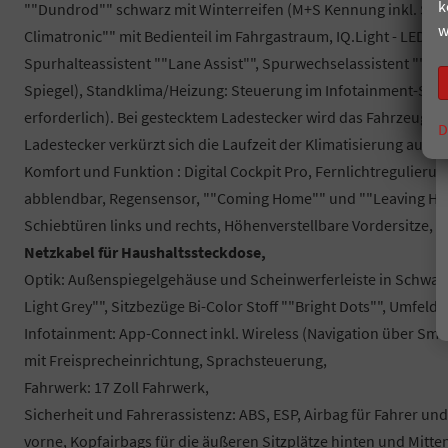
k
""Dundrod"" schwarz mit Winterreifen (M+S Kennung inkl. Schne
w
Climatronic"" mit Bedienteil im Fahrgastraum, IQ.Light - LED-M
Spurhalteassistent ""Lane Assist"", Spurwechselassistent ""Sid
Spiegel), Standklima/Heizung: Steuerung im Infotainment-Sys
erforderlich). Bei gestecktem Ladestecker wird das Fahrzeug etw
D
Ladestecker verkürzt sich die Laufzeit der Klimatisierung auf 
Komfort und Funktion : Digital Cockpit Pro, Fernlichtregulieru
abblendbar, Regensensor, ""Coming Home"" und ""Leaving Hom
Schiebtüren links und rechts, Höhenverstellbare Vordersitze, Ze
Netzkabel für Haushaltssteckdose,
Optik: Außenspiegelgehäuse und Scheinwerferleiste in Schwa
Light Grey"", Sitzbezüge Bi-Color Stoff ""Bright Dots"", Umfel
Infotainment: App-Connect inkl. Wireless (Navigation über Sma
mit Freisprecheinrichtung, Sprachsteuerung,
Fahrwerk: 17 Zoll Fahrwerk,
Sicherheit und Fahrerassistenz: ABS, ESP, Airbag für Fahrer un
vorne, Kopfairbags für die äußeren Sitzplätze hinten und Mitten