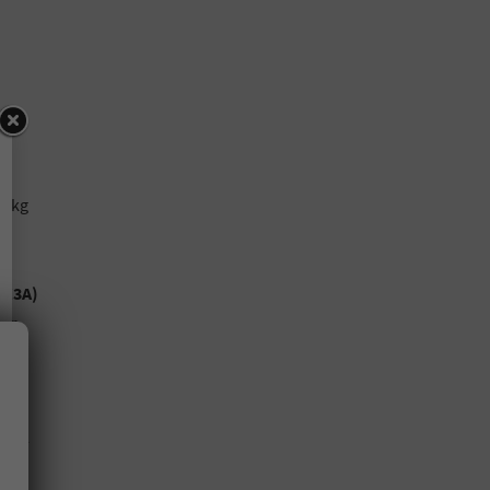
0 kg
nd
 (Z3A)
ter
 und
und
ach-
x17