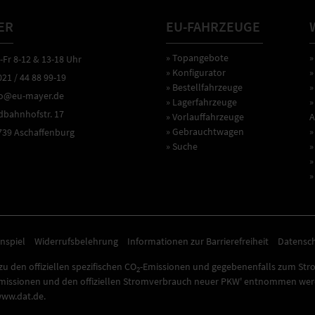
ER
EU-FAHRZEUGE
» Topangebote
»
r 8-12 & 13-18 Uhr
» Konfigurator
»
1 / 44 88 99-19
» Bestellfahrzeuge
»
o@eu-mayer.de
» Lagerfahrzeuge
»
ahnhofstr. 17
» Vorlauffahrzeuge
A
» Gebrauchtwagen
»
9 Aschaffenburg
» Suche
»
»
»
nspiel
Widerrufsbelehrung
Informationen zur Barrierefreiheit
Datensc
u den offiziellen spezifischen CO
-Emissionen und gegebenenfalls zum Str
2
missionen und den offiziellen Stromverbrauch neuer PKW' entnommen werde
www.dat.de.