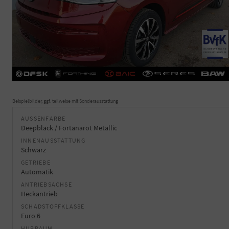
Beispielbilder, ggf. teilweise mit Sonderausstattung
AUSSENFARBE
Deepblack / Fortanarot Metallic
INNENAUSSTATTUNG
Schwarz
GETRIEBE
Automatik
ANTRIEBSACHSE
Heckantrieb
SCHADSTOFFKLASSE
Euro 6
HUBRAUM