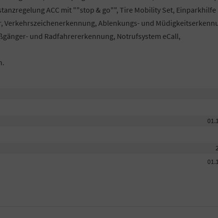
nzregelung ACC mit ""stop & go"", Tire Mobility Set, Einparkhilfe
er, Verkehrszeichenerkennung, Ablenkungs- und Müdigkeitserkenn
ußgänger- und Radfahrererkennung, Notrufsystem eCall,
h.
01.
01.