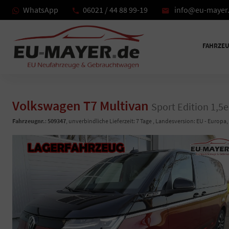
WhatsApp
06021 / 44 88 99-19
info@eu-mayer
FAHRZE
Volkswagen T7 Multivan
Sport Edition 1,5
Fahrzeugnr.
:
509347
, unverbindliche Lieferzeit:
7 Tage
, Landesversion: EU - Europa,