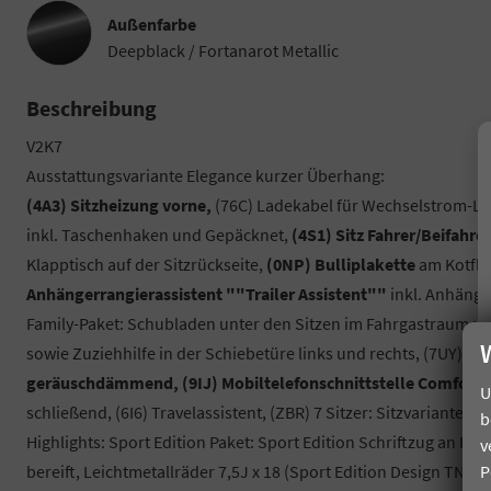
Außenfarbe
Deepblack / Fortanarot Metallic
Beschreibung
V2K7
Ausstattungsvariante Elegance kurzer Überhang:
(4A3) Sitzheizung vorne,
(76C) Ladekabel für Wechselstrom-La
inkl. Taschenhaken und Gepäcknet,
(4S1) Sitz Fahrer/Beifahr
Klapptisch auf der Sitzrückseite,
(0NP) Bulliplakette
am Kotflü
Anhängerrangierassistent ""Trailer Assistent""
inkl. Anhäng
Family-Paket: Schubladen unter den Sitzen im Fahrgastraum und
sowie Zuziehhilfe in der Schiebetüre links und rechts, (7UY) R
geräuschdämmend, (9IJ) Mobiltelefonschnittstelle Comfort m
U
schließend, (6I6) Travelassistent, (ZBR) 7 Sitzer: Sitzvariante 2
b
Highlights: Sport Edition Paket: Sport Edition Schriftzug an 
v
P
bereift, Leichtmetallräder 7,5J x 18 (Sport Edition Design TN2