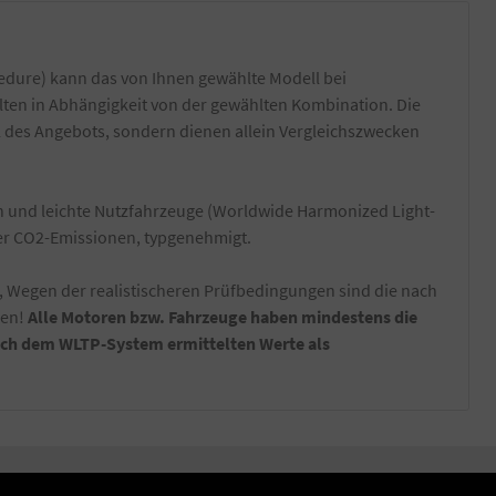
dure) kann das von Ihnen gewählte Modell bei
lten in Abhängigkeit von der gewählten Kombination. Die
l des Angebots, sondern dienen allein Vergleichszwecken
und leichte Nutzfahrzeuge (Worldwide Harmonized Light-
der CO2-Emissionen, typgenehmigt.
, Wegen der realistischeren Prüfbedingungen sind die nach
nen!
Alle Motoren bzw. Fahrzeuge haben mindestens die
nach dem WLTP-System ermittelten Werte als