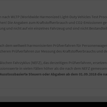
 nach WLTP (Worldwide Harmonized Light-Duty Vehicles Test Proce
ichen! Die Angaben zum Kraftstoffverbrauch und CO2-Emissionen ge
g und nicht auf ein einzelnes Fahrzeug und sind nicht Bestandtei
h dem weltweit harmonisierten Prüfverfahren für Personenwagen 
ischeren Prüfverfahren zur Messung des Kraftstoffverbrauchs und 
schen Fahrzyklus (NEFZ), das derzeitigen Prüfverfahren, ersetzen
ionswerte in vielen Fällen höher als die nach dem NEFZ gemesse
-Ausstossbasierte Steuern oder Abgaben ab dem 01.09.2018 die 