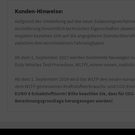
Kunden-Hinweise:
Aufgrund der Umstellung auf das neue Zulassungsverfahren
Auslieferung hinsichtlich technischer Eigenschaften abwe
Angaben beziehen sich auf die angegebene Standardbereifun
zwischen den verschiedenen Fahrzeugtypen.
Ab dem 1. September 2017 werden bestimmte Neuwagen nac
Duty Vehicles Test Procedure, WLTP), einem neuen, realist
Ab dem 1. September 2018 wird das WLTP den neuen europäi
dem WLTP gemessenen Kraftstoffverbrauchs- und CO2-Emiss
EURO 6 Schadstoffnorm! Bitte beachten Sie, dass für CO2
Berechnungsgrundlage herangezogen werden!