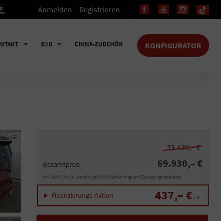
Anmelden
Registrieren
NTAKT
B2B
CHINA-ZUBEHÖR
KONFIGURATOR
71.430,– €
69.930,– €
Gesamtpreis
incl. 19% MwSt., den Kosten für Überführung und Zulassungspapieren
437,– €
Finanzierungs-Aktion
mtl.