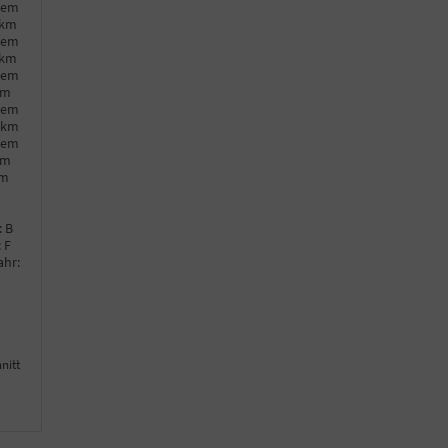
hem
0km
hem
0km
hem
km
hem
0km
hem
km
km
:
B
:
F
ahr:
nitt