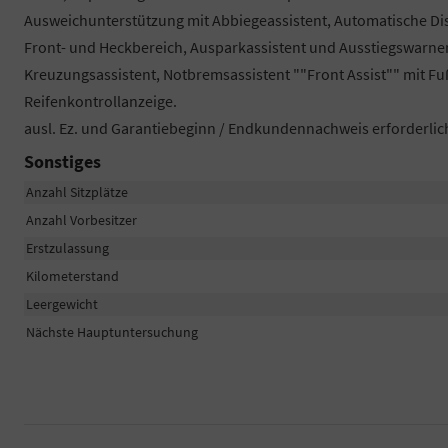
Ausweichunterstützung mit Abbiegeassistent, Automatische Dista
Front- und Heckbereich, Ausparkassistent und Ausstiegswarn
Kreuzungsassistent, Notbremsassistent ""Front Assist"" mit F
Reifenkontrollanzeige.
ausl. Ez. und Garantiebeginn / Endkundennachweis erforderlic
Sonstiges
Anzahl Sitzplätze
Anzahl Vorbesitzer
Erstzulassung
Kilometerstand
Leergewicht
Nächste Hauptuntersuchung