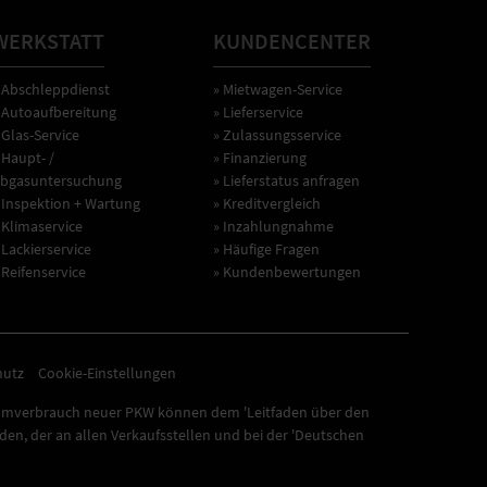
WERKSTATT
KUNDENCENTER
 Abschleppdienst
» Mietwagen-Service
 Autoaufbereitung
» Lieferservice
 Glas-Service
» Zulassungsservice
 Haupt- /
» Finanzierung
bgasuntersuchung
» Lieferstatus anfragen
 Inspektion + Wartung
» Kreditvergleich
 Klimaservice
» Inzahlungnahme
 Lackierservice
» Häufige Fragen
 Reifenservice
» Kundenbewertungen
hutz
Cookie-Einstellungen
omverbrauch neuer PKW können dem 'Leitfaden über den
n, der an allen Verkaufsstellen und bei der 'Deutschen