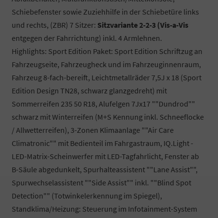
Schiebefenster sowie Zuziehhilfe in der Schiebetüre links
und rechts, (ZBR) 7 Sitzer:
Sitzvariante 2-2-3 (Vis-a-Vis
entgegen der Fahrrichtung) inkl. 4 Armlehnen.
Highlights: Sport Edition Paket: Sport Edition Schriftzug an
Fahrzeugseite, Fahrzeugheck und im Fahrzeuginnenraum,
Fahrzeug 8-fach-bereift, Leichtmetallräder 7,5J x 18 (Sport
Edition Design TN28, schwarz glanzgedreht) mit
Sommerreifen 235 50 R18, Alufelgen 7Jx17 ""Dundrod""
schwarz mit Winterreifen (M+S Kennung inkl. Schneeflocke
/ Allwetterreifen), 3-Zonen Klimaanlage ""Air Care
Climatronic"" mit Bedienteil im Fahrgastraum, IQ.Light -
LED-Matrix-Scheinwerfer mit LED-Tagfahrlicht, Fenster ab
B-Säule abgedunkelt, Spurhalteassistent ""Lane Assist"",
Spurwechselassistent ""Side Assist"" inkl. ""Blind Spot
Detection"" (Totwinkelerkennung im Spiegel),
Standklima/Heizung: Steuerung im Infotainment-System