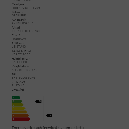
Candyweiß
INNENAUSSTATTUNG
Schwarz
GETRIEBE
Automatik
ANTRIEBSACHSE
Allrad
SCHADSTOFFKLASSE
Euro 6
HUBRAUM
1.498 ccm
LEISTUNG
180 kW (245 PS)
KRAFTSTOFF
Hybrid Benzin
KATEGORIE
Van/Minibus
KILOMETERSTAND
10 km
ERSTZULASSUNG
01.12.2025
ZUSTAND
unfallfrei
Energieverbrauch (gewichtet, kombiniert):