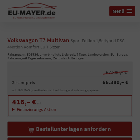
Menü
Volkswagen T7 Multivan
Sport Edition 1,5eHybrid DSG
4Motion Komfort LÜ 7 Sitzer
Fahrzeugnr.
:
509736
, unverbindliche Lieferzeit:
7 Tage
, Landesversion: EU - Europa,
Fahrzeug mit Tageszulassung
, Zentrales Außenlager
67.880,– €
66.380,– €
Gesamtpreis
incl. 19% MwSt., den Kosten für Überführung und Zulassungspapieren
416,– €
mtl.
Finanzierungs-Aktion
Bestellunterlagen anfordern