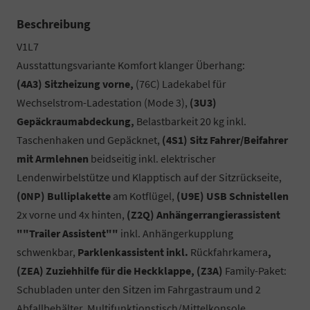
Beschreibung
V1L7
Ausstattungsvariante Komfort klanger Überhang:
(4A3) Sitzheizung vorne,
(76C) Ladekabel für
Wechselstrom-Ladestation (Mode 3),
(3U3)
Gepäckraumabdeckung,
Belastbarkeit 20 kg inkl.
Taschenhaken und Gepäcknet,
(4S1) Sitz Fahrer/Beifahrer
mit Armlehnen
beidseitig inkl. elektrischer
Lendenwirbelstütze und Klapptisch auf der Sitzrückseite,
(0NP) Bulliplakette
am Kotflügel,
(U9E) USB Schnistellen
2x vorne und 4x hinten,
(Z2Q) Anhängerrangierassistent
""Trailer Assistent""
inkl. Anhängerkupplung
schwenkbar,
Parklenkassistent inkl.
Rückfahrkamera
,
(ZEA) Zuziehhilfe für die Heckklappe, (Z3A)
Family-Paket:
Schubladen unter den Sitzen im Fahrgastraum und 2
Abfallbehälter, Multifunktionstisch/Mittelkonsole,