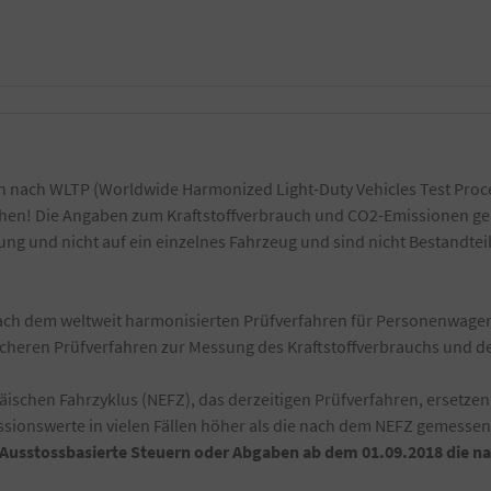
 nach WLTP (Worldwide Harmonized Light-Duty Vehicles Test Proce
ichen! Die Angaben zum Kraftstoffverbrauch und CO2-Emissionen ge
g und nicht auf ein einzelnes Fahrzeug und sind nicht Bestandtei
h dem weltweit harmonisierten Prüfverfahren für Personenwagen 
ischeren Prüfverfahren zur Messung des Kraftstoffverbrauchs und 
schen Fahrzyklus (NEFZ), das derzeitigen Prüfverfahren, ersetzen
ionswerte in vielen Fällen höher als die nach dem NEFZ gemesse
-Ausstossbasierte Steuern oder Abgaben ab dem 01.09.2018 die 