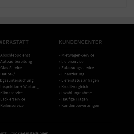
WERKSTATT
KUNDENCENTER
 Abschleppdienst
» Mietwagen-Service
 Autoaufbereitung
» Lieferservice
 Glas-Service
» Zulassungsservice
 Haupt- /
» Finanzierung
bgasuntersuchung
» Lieferstatus anfragen
 Inspektion + Wartung
» Kreditvergleich
 Klimaservice
» Inzahlungnahme
 Lackierservice
» Häufige Fragen
 Reifenservice
» Kundenbewertungen
hutz
Cookie-Einstellungen