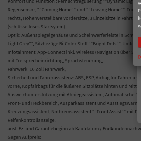
Komfort und Funktion : Fernlichtregulierung ""Dynamic Light A
v
Regensensor, ""Coming Home"" und ""Leaving Home""-Funktion
P
k
rechts, Höhenverstellbare Vordersitze, 3 Einzelsitze in Fahrtric
w
(schlüsselloses Startsytem),
Optik: Außenspiegelgehäuse und Scheinwerferleiste in Schwa
Light Grey"", Sitzbezüge Bi-Color Stoff ""Bright Dots"", Umfel
Infotainment: App-Connect inkl. Wireless (Navigation über Sma
D
mit Freisprecheinrichtung, Sprachsteuerung,
Fahrwerk: 16 Zoll Fahrwerk,
Sicherheit und Fahrerassistenz: ABS, ESP, Airbag für Fahrer un
vorne, Kopfairbags für die äußeren Sitzplätze hinten und Mitten
Ausweichunterstützung mit Abbiegeassistent, Automatische Dista
Front- und Heckbereich, Ausparkassistent und Ausstiegswarn
Kreuzungsassistent, Notbremsassistent ""Front Assist"" mit F
Reifenkontrollanzeige.
ausl. Ez. und Garantiebeginn ab Kaufdatum / Endkundennachwe
Gegen Aufpreis: