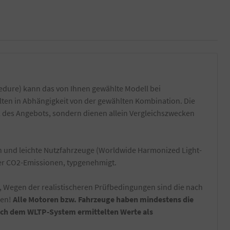
dure) kann das von Ihnen gewählte Modell bei
lten in Abhängigkeit von der gewählten Kombination. Die
l des Angebots, sondern dienen allein Vergleichszwecken
und leichte Nutzfahrzeuge (Worldwide Harmonized Light-
der CO2-Emissionen, typgenehmigt.
, Wegen der realistischeren Prüfbedingungen sind die nach
nen!
Alle Motoren bzw. Fahrzeuge haben mindestens die
nach dem WLTP-System ermittelten Werte als