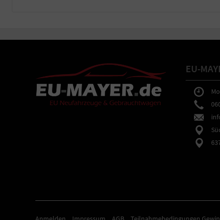
EU-MAY
Mo-F
0602
inf
Südb
6373
Anmelden
Impressum
AGB
Teilnahmebedingungen Gewin