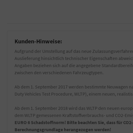
Kunden-Hinweise:
Aufgrund der Umstellung auf das neue Zulassungsverfahren
Auslieferung hinsichtlich technischer Eigenschaften abwe
Angaben beziehen sich auf die angegebene Standardbereifun
zwischen den verschiedenen Fahrzeugtypen.
Ab dem 1. September 2017 werden bestimmte Neuwagen nac
Duty Vehicles Test Procedure, WLTP), einem neuen, realist
Ab dem 1. September 2018 wird das WLTP den neuen europäi
dem WLTP gemessenen Kraftstoffverbrauchs- und CO2-Emiss
EURO 6 Schadstoffnorm! Bitte beachten Sie, dass für CO2
Berechnungsgrundlage herangezogen werden!