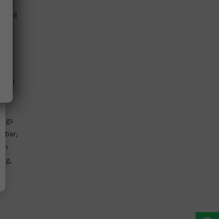
s und
rt""
ale
tooth
bags
ppbar,
 im
ung,