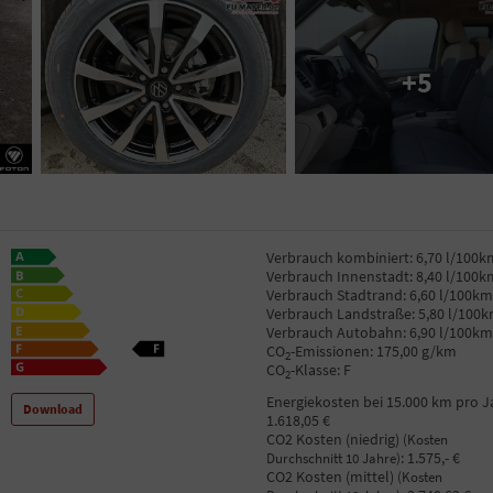
+5
Verbrauch kombiniert:
6,70 l/100k
Verbrauch Innenstadt:
8,40 l/100k
Verbrauch Stadtrand:
6,60 l/100km
Verbrauch Landstraße:
5,80 l/100
Verbrauch Autobahn:
6,90 l/100km
CO
-Emissionen:
175,00 g/km
2
CO
-Klasse:
F
2
Energiekosten bei 15.000 km pro J
Download
1.618,05 €
CO2 Kosten (niedrig)
(Kosten
:
1.575,- €
Durchschnitt 10 Jahre)
CO2 Kosten (mittel)
(Kosten