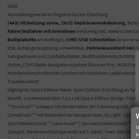
V2K5
Ausstattungsvariante Elegance kurzer Überhang:
(4A3) Sitzheizung vorne, (3U3) Gepäckraumabdeckung,
Belas
Fahrer/Beifahrer mit Armlehnen
beidseitig inkl. elektrischer 
Bulliplakette
am Kotflügel,
(U9E) USB Schnistellen
2x vorne u
inkl. Anhängerkupplung schwenkbar,
Parklenkassistent inkl.
R
Fahrgastraum und 2 Abfallbehälter, Multifunktionstisch/Mittelk
rechts, (7UY) Radio Navigationssystem Discover Pro, (4GX) Fro
Mobiltelefonschnittstelle Comfort mit induktiver Ladefunktion,
Travelassistent
Highlights: Sport Edition Paket: Sport Edition Schriftzug an 
bereift, Leichtmetallräder 7,5J x 18 (Sport Edition Design TN2
""Dundrod"" schwarz mit Winterreifen (M+S Kennung inkl. Schne
Climatronic"" mit Bedienteil im Fahrgastraum, IQ.Light - LED-M
Spurhalteassistent ""Lane Assist"", Spurwechselassistent ""Sid
U
Spiegel), Werksanschlussgarantie auf 5 Jahre / max. 100.000 k
b