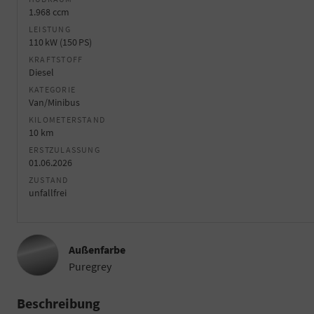
1.968 ccm
LEISTUNG
110 kW (150 PS)
KRAFTSTOFF
Diesel
KATEGORIE
Van/Minibus
KILOMETERSTAND
10 km
ERSTZULASSUNG
01.06.2026
ZUSTAND
unfallfrei
Außenfarbe
Puregrey
Beschreibung