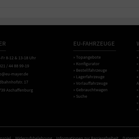
ER
EU-FAHRZEUGE
» Topangebote
»
r 8-12 & 13-18 Uhr
» Konfigurator
»
1 / 44 88 99-19
» Bestellfahrzeuge
»
o@eu-mayer.de
» Lagerfahrzeuge
»
ahnhofstr. 17
» Vorlauffahrzeuge
A
» Gebrauchtwagen
»
9 Aschaffenburg
» Suche
»
»
»
nspiel
Widerrufsbelehrung
Informationen zur Barrierefreiheit
Datensc