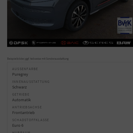
Beispielbilder, ggf. teilweise mit Sonderausstattung
AUSSENFARBE
Puregrey
INNENAUSSTATTUNG
Schwarz
GETRIEBE
Automatik
ANTRIEBSACHSE
Frontantrieb
SCHADSTOFFKLASSE
Euro 6
HUBRAUM