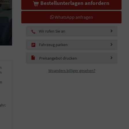
Bestellunterlagen anfordern
WhatsApp anfragen
Wir rufen Sie an
Fahrzeug parken
Preisangebot drucken
m
Woanders billiger gesehen?
m
km
ahr: