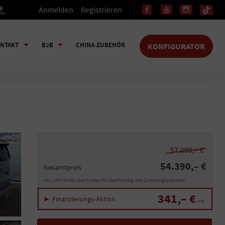
Anmelden
Registrieren
NTAKT
B2B
CHINA-ZUBEHÖR
KONFIGURATOR
57.090,– €
54.390,– €
Gesamtpreis
incl. 19% MwSt., den Kosten für Überführung und Zulassungspapieren
341,– €
Finanzierungs-Aktion
mtl.