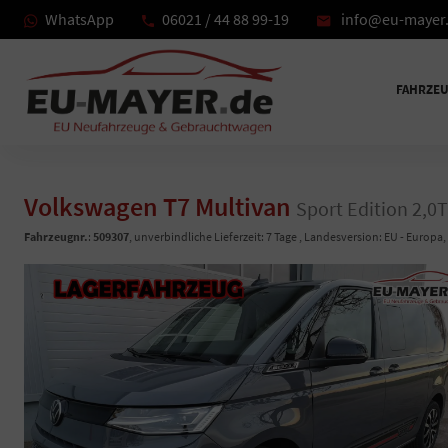
WhatsApp
06021 / 44 88 99-19
info@eu-mayer
FAHRZE
Volkswagen T7 Multivan
Sport Edition 2,0
Fahrzeugnr.
:
509307
, unverbindliche Lieferzeit:
7 Tage
, Landesversion: EU - Europa,