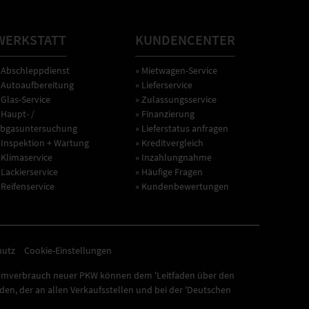
WERKSTATT
KUNDENCENTER
 Abschleppdienst
» Mietwagen-Service
 Autoaufbereitung
» Lieferservice
 Glas-Service
» Zulassungsservice
 Haupt- /
» Finanzierung
bgasuntersuchung
» Lieferstatus anfragen
 Inspektion + Wartung
» Kreditvergleich
 Klimaservice
» Inzahlungnahme
 Lackierservice
» Häufige Fragen
 Reifenservice
» Kundenbewertungen
hutz
Cookie-Einstellungen
omverbrauch neuer PKW können dem 'Leitfaden über den
n, der an allen Verkaufsstellen und bei der 'Deutschen