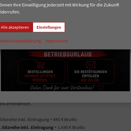
Einzelsitze in Fahrtrichtung im Fahrgastraum = 5 Sitzer,
önnen Ihre Einwilligung jederzeit mit Wirkung für die Zukunft
m),
iderrufen.
rz, Bodenbelag im Fahrgastraum Teppichboden, Dekoreinlagen ""Sc
dbeleuchtung im Türbereich,
Alle akzeptieren
Einstellungen
rbereitung für ""We Connect"", App-Connect inkl. Wireless (Navigat
precher, Bluetooth mit Freisprecheinrichtung, Sprachsteuerung,
atenschutzerklärung
Impressum
d Beifahrer mit Beifahrer-Airbag-Deaktivierung, Seiten- und Kopfair
airbag vorne, Außenspiegel elektrisch einstell-, beheiz- und ankla
nzregelung ACC mit ""stop & go"", Tire Mobility Set, Einparkhilfe
er, Verkehrszeichenerkennung, Ablenkungs- und Müdigkeitserkenn
ußgänger- und Radfahrererkennung, Notrufsystem eCall,
is erforderlich.
Sitzreihe inkl. Eintragung + 845 € Brutto
 Sitzreihe inkl. Eintragung
+ 1.690 € Brutto