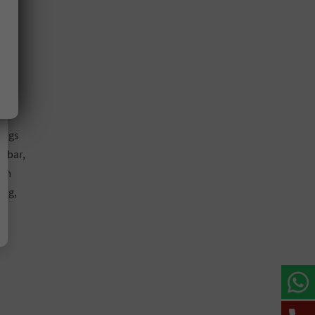
ale
ion
bags
ppbar,
 im
ung,