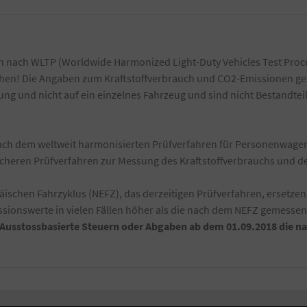
 nach WLTP (Worldwide Harmonized Light-Duty Vehicles Test Proce
ichen! Die Angaben zum Kraftstoffverbrauch und CO2-Emissionen ge
g und nicht auf ein einzelnes Fahrzeug und sind nicht Bestandtei
h dem weltweit harmonisierten Prüfverfahren für Personenwagen 
ischeren Prüfverfahren zur Messung des Kraftstoffverbrauchs und 
schen Fahrzyklus (NEFZ), das derzeitigen Prüfverfahren, ersetzen
ionswerte in vielen Fällen höher als die nach dem NEFZ gemesse
-Ausstossbasierte Steuern oder Abgaben ab dem 01.09.2018 die 