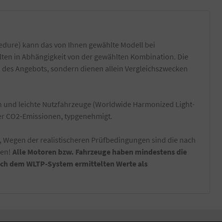
dure) kann das von Ihnen gewählte Modell bei
lten in Abhängigkeit von der gewählten Kombination. Die
l des Angebots, sondern dienen allein Vergleichszwecken
und leichte Nutzfahrzeuge (Worldwide Harmonized Light-
der CO2-Emissionen, typgenehmigt.
, Wegen der realistischeren Prüfbedingungen sind die nach
nen!
Alle Motoren bzw. Fahrzeuge haben mindestens die
nach dem WLTP-System ermittelten Werte als