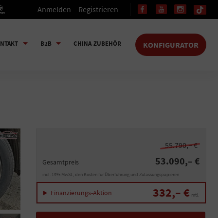
Anmelden
Registrieren
NTAKT
B2B
CHINA-ZUBEHÖR
KONFIGURATOR
55.790,– €
53.090,– €
Gesamtpreis
incl. 19% MwSt., den Kosten für Überführung und Zulassungspapieren
332,– €
Finanzierungs-Aktion
mtl.