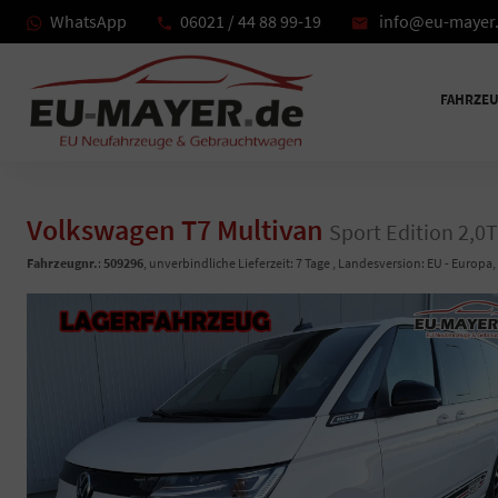
WhatsApp
06021 / 44 88 99-19
info@eu-mayer
FAHRZE
Volkswagen T7 Multivan
Sport Edition 2,0
Fahrzeugnr.
:
509296
, unverbindliche Lieferzeit:
7 Tage
, Landesversion: EU - Europa,