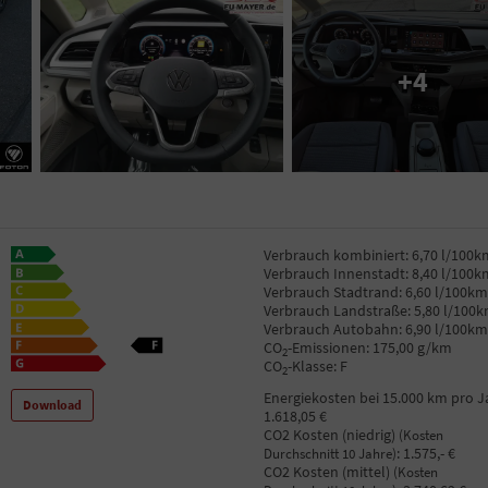
+4
Verbrauch kombiniert:
6,70 l/100k
Verbrauch Innenstadt:
8,40 l/100k
Verbrauch Stadtrand:
6,60 l/100km
Verbrauch Landstraße:
5,80 l/100
Verbrauch Autobahn:
6,90 l/100km
CO
-Emissionen:
175,00 g/km
2
CO
-Klasse:
F
2
Energiekosten bei 15.000 km pro J
Download
1.618,05 €
CO2 Kosten (niedrig)
(Kosten
:
1.575,- €
Durchschnitt 10 Jahre)
CO2 Kosten (mittel)
(Kosten