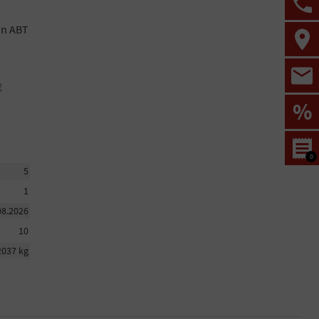
von ABT
€
%
0
5
1
08.2026
10
2037 kg