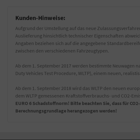
Kunden-Hinweise:
Aufgrund der Umstellung auf das neue Zulassungsverfahren
Auslieferung hinsichtlich technischer Eigenschaften abwe
Angaben beziehen sich auf die angegebene Standardbereifun
zwischen den verschiedenen Fahrzeugtypen.
Ab dem 1. September 2017 werden bestimmte Neuwagen nac
Duty Vehicles Test Procedure, WLTP), einem neuen, realist
Ab dem 1. September 2018 wird das WLTP den neuen europäi
dem WLTP gemessenen Kraftstoffverbrauchs- und CO2-Emiss
EURO 6 Schadstoffnorm! Bitte beachten Sie, dass für CO2
Berechnungsgrundlage herangezogen werden!