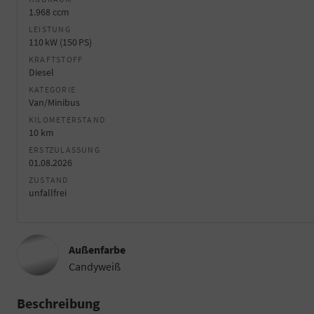
1.968 ccm
LEISTUNG
110 kW (150 PS)
KRAFTSTOFF
Diesel
KATEGORIE
Van/Minibus
KILOMETERSTAND
10 km
ERSTZULASSUNG
01.08.2026
ZUSTAND
unfallfrei
Außenfarbe
Candyweiß
Beschreibung