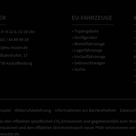
ER
EU-FAHRZEUGE
» Topangebote
»
r 8-12 & 13-18 Uhr
» Konfigurator
»
1 / 44 88 99-19
» Bestellfahrzeuge
»
o@eu-mayer.de
» Lagerfahrzeuge
»
ahnhofstr. 17
» Vorlauffahrzeuge
A
» Gebrauchtwagen
»
9 Aschaffenburg
» Suche
»
»
»
nspiel
Widerrufsbelehrung
Informationen zur Barrierefreiheit
Datensc
u den offiziellen spezifischen CO
-Emissionen und gegebenenfalls zum Str
2
missionen und den offiziellen Stromverbrauch neuer PKW' entnommen werde
www.dat.de.