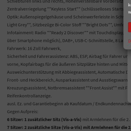
Schiebtüren links und rechts, Höhenverstellbare Vordersitze, 3 
k
Zentralverriegelung ""Keyless Start"" (schlüsselloses Startsyte
w
Optik: Außenspiegelgehäuse und Scheinwerferleiste in Schwa
Light Grey"", Sitzbezüge Bi-Color Stoff ""Bright Dots"", Umfel
Infotainment: Radio ""Ready 2 Discover"" mit Touchdisplay, Vo
über Smartphone möglich), DAB+, USB-C-Schnittstelle, 8 Lauts
D
Fahrwerk: 16 Zoll Fahrwerk,
Sicherheit und Fahrerassistenz: ABS, ESP, Airbag für Fahrer un
vorne, Kopfairbags für die äußeren Sitzplätze hinten und Mitten
Ausweichunterstützung mit Abbiegeassistent, Automatische Dista
Front- und Heckbereich, Ausparkassistent und Ausstiegswarn
Kreuzungsassistent, Notbremsassistent ""Front Assist"" mit F
Reifenkontrollanzeige.
ausl. Ez. und Garantiebeginn ab Kaufdatum / Endkundennachwe
Gegen Aufpreis:
6 Sitzer: 1 zusätzlicher Sitz (
Vis-a-Vis)
mit Armlehnen für die 2. 
7 Sitzer: 2 zusätzliche Sitze (
Vis-a-Vis)
mit Armlehnen für die 2.