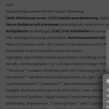
V1K5
Ausstattungsvariante Komfort langer Überhang:
(4A3) Sitzheizung vorne, (3U3) Gepäckraumabdeckung,
Belas
Fahrer/Beifahrer mit Armlehnen
beidseitig inkl. elektrischer 
Bulliplakette
am Kotflügel,
(U9E) USB Schnistellen
2x vorne u
inkl. Anhängerkupplung schwenkbar,
Parklenkassistent inkl.
R
Paket: Schubladen unter den Sitzen im Fahrgastraum und 2 Abfa
Zuziehhilfe in der Schiebetüre links und rechts.
Highlights: Sport Edition Paket: Sport Edition Schriftzug an 
bereift, Leichtmetallräder 7,5J x 18 (Sport Edition Design TN2
""Dundrod"" schwarz mit Winterreifen (M+S Kennung inkl. Schne
Climatronic"" mit Bedienteil im Fahrgastraum, IQ.Light - LED-M
Spurhalteassistent ""Lane Assist"", Spurwechselassistent ""Sid
U
Spiegel), Werksanschlussgarantie auf 5 Jahre / max. 100.000 k
b
Komfort und Funktion : Digital Cockpit, Fernlichtregulierung "
v
abblendbar, Regensensor, ""Coming Home"" und ""Leaving Hom
P