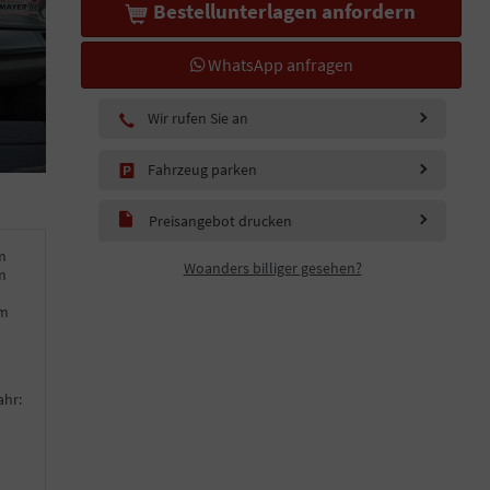
Bestellunterlagen anfordern
WhatsApp anfragen
Wir rufen Sie an
Fahrzeug parken
Preisangebot drucken
m
Woanders billiger gesehen?
m
km
ahr: