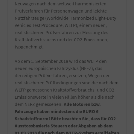
Neuwagen nach dem weltweit harmonisierten
Prüfverfahren für Personenwagen und leichte
Nutzfahrzeuge (Worldwide Harmonized Light-Duty
Vehicles Test Procedure, WLTP), einem neuen,
realistischeren Prüfverfahren zur Messung des
Kraftstoffverbrauchs und der CO2-Emissionen,
typgenehmigt.
Ab dem 1. September 2018 wird das WLTP den
neuen europäischen Fahrzyklus (NEFZ), das
derzeitigen Prüfverfahren, ersetzen, Wegen der
realistischeren Prüfbedingungen sind die nach dem
WLTP gemessenen Kraftstoffverbrauchs- und CO2-
Emissionswerte in vielen Fällen höher als die nach
dem NEFZ gemessenen!
Alle Motoren bzw.
Fahrzeuge haben mindestens die EURO 6
Schadstoffnorm! Bitte beachten Sie, dass für CO2-
Ausstossbasierte Steuern oder Abgaben ab dem
01.09.2018 die nach dem WLTP-System ermittelten