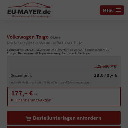
Menü
Volkswagen Taigo
R-Line
MATRIX+Keyless+KAMERA+18"ALU+ACC+SHZ
Fahrzeugnr.
:
507621
, unverbindliche Lieferzeit:
15.08.2026
, Landesversion: EU -
Europa,
Neuwagen mit Tageszulassung
, Zentrales Außenlager
29.680,– €
28.070,– €
Gesamtpreis
incl. 19% MwSt., den Kosten für Überführung und Zulassungspapieren
177,– €
mtl.
Finanzierungs-Aktion
Bestellunterlagen anfordern