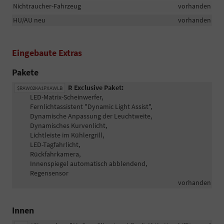
Nichtraucher-Fahrzeug
vorhanden
HU/AU neu
vorhanden
Eingebaute Extras
Pakete
R Exclusive Paket:
$RAW02KA1PXAWLB
LED-Matrix-Scheinwerfer,
Fernlichtassistent "Dynamic Light Assist",
Dynamische Anpassung der Leuchtweite,
Dynamisches Kurvenlicht,
Lichtleiste im Kühlergrill,
LED-Tagfahrlicht,
Rückfahrkamera,
Innenspiegel automatisch abblendend,
Regensensor
vorhanden
Innen