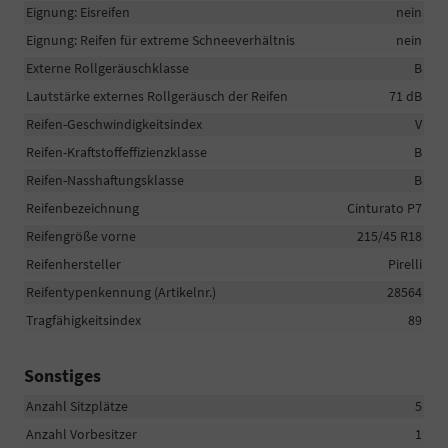
Eignung: Eisreifen
nein
Eignung: Reifen für extreme Schneeverhältnis
nein
Externe Rollgeräuschklasse
B
Lautstärke externes Rollgeräusch der Reifen
71 dB
Reifen-Geschwindigkeitsindex
V
Reifen-Kraftstoffeffizienzklasse
B
Reifen-Nasshaftungsklasse
B
Reifenbezeichnung
Cinturato P7
Reifengröße vorne
215/45 R18
Reifenhersteller
Pirelli
Reifentypenkennung (Artikelnr.)
28564
Tragfähigkeitsindex
89
Sonstiges
Anzahl Sitzplätze
5
Anzahl Vorbesitzer
1