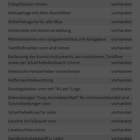
3 Kopfstützen hinten
vorhanden
Klimaanlage mit Aktiv-Kombifilter
vorhanden
Sicherheitsgurte für alle Sitze
vorhanden
Vordersitze mit Höhenverstellung
vorhanden
Mittelarmlehne vorn längseinstellbar, mit Ablagebox
vorhanden
Textilfußmatten vorn und hinten
vorhanden
Einfassung des Kombi-Instruments, der Ausströmer, Türöffner
sowie der Schalthebelkulisse in Chrom
vorhanden
Elektrische Fensterheber vorne/hinten
vorhanden
Kofferraumbeleuchtung
vorhanden
Einstiegsleisten vorn mit "R-Line"-Logo
vorhanden
Dekoreinlagen "Grey Anondized Matt" für Instrumententafel und
Türverkleidungen vorn
vorhanden
Schalthebelknauf in Leder
vorhanden
Leuchte im Fußraum vorn
vorhanden
Leseleuchten vorne
vorhanden
Handbremshebelgriff in Leder
vorhanden