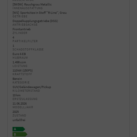
5W5W
Rauchgrau Metallic
INNENAUSSTATTUNG
WS
Sportsitze in Stoff ''R-Line'', Grau
GETRIEBE
Doppelkupplungsgetriebe (DSG)
ANTRIEBSACHSE
Frontantrieb
ZYLINDER
4
PARTIKELFILTER
1
SCHADSTOFFKLASSE
Euro 6 EB
HUBRAUM
1.498 ccm
LEISTUNG
110 kW (150 PS)
KRAFTSTOFF
Benzin
KATEGORIE
SUV/Geländewagen/Pickup
KILOMETERSTAND
10 km
ERSTZULASSUNG
11.06.2026
MODELLJAHR
2025
ZUSTAND
unfallfrei