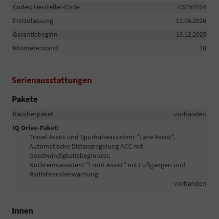
Codes: Hersteller-Code
CS15PZ04
Erstzulassung
11.06.2026
Garantiebeginn
16.12.2025
Kilometerstand
10
Serienausstattungen
Pakete
Raucherpaket
vorhanden
IQ Drive-Paket:
Travel Assist und Spurhalteassistent "Lane Assist",
Automatische Distanzregelung ACC mit
Geschwindigkeitsbegrenzer,
Notbremsassistent "Front Assist" mit Fußgänger- und
Radfahrerüberwachung
vorhanden
Innen