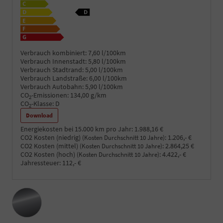
Verbrauch kombiniert:
7,60 l/100km
Verbrauch Innenstadt:
5,80 l/100km
Verbrauch Stadtrand:
5,00 l/100km
Verbrauch Landstraße:
6,00 l/100km
Verbrauch Autobahn:
5,90 l/100km
CO
-Emissionen:
134,00 g/km
2
CO
-Klasse:
D
2
Download
Energiekosten bei 15.000 km pro Jahr:
1.988,16 €
CO2 Kosten (niedrig)
:
1.206,- €
(Kosten Durchschnitt 10 Jahre)
CO2 Kosten (mittel)
:
2.864,25 €
(Kosten Durchschnitt 10 Jahre)
CO2 Kosten (hoch)
:
4.422,- €
(Kosten Durchschnitt 10 Jahre)
Jahressteuer:
112,- €