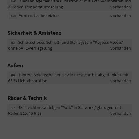
Klimaanlage "Air Care Climatronic" mit Aktiv-Kombifilter und
9AK
2-Zonen-Temperaturregelung
vorhanden
Vordersitze beheizbar
vorhanden
4A3
Sicherheit & Assistenz
Schlüsselloses Schließ- und Startsystem "Keyless Access"
4I3
ohne SAFE-Verriegelung
vorhanden
Außen
Hintere Seitenscheiben sowie Heckscheibe abgedunkelt mit
4KF
65 % Lichtabsorption
vorhanden
Räder & Technik
18" Leichtmetallfelgen "York" in Schwarz / glanzgedreht,
PJ7
Reifen 215/45 R 18
vorhanden