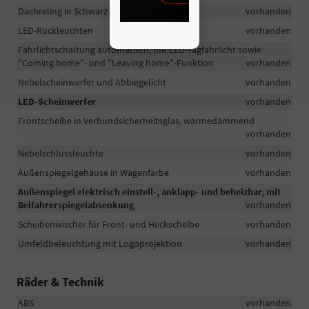
Dachreling in Schwarz
vorhanden
LED-Rückleuchten
vorhanden
Fahrlichtschaltung automatisch, mit LED-Tagfahrlicht sowie
"Coming home"- und "Leaving home"-Funktion
vorhanden
Nebelscheinwerfer und Abbiegelicht
vorhanden
LED-Scheinwerfer
vorhanden
Frontscheibe in Verbundsicherheitsglas, wärmedämmend
vorhanden
Nebelschlussleuchte
vorhanden
Außenspiegelgehäuse in Wagenfarbe
vorhanden
Außenspiegel elektrisch einstell-, anklapp- und beheizbar, mit
Beifahrerspiegelabsenkung
vorhanden
Scheibenwischer für Front- und Heckscheibe
vorhanden
Umfeldbeleuchtung mit Logoprojektion
vorhanden
Räder & Technik
ABS
vorhanden