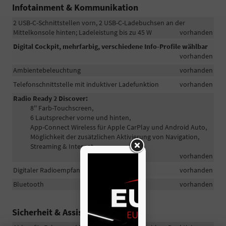
Infotainment & Kommunikation
2 USB-C-Schnittstellen vorn, 2 USB-C-Ladebuchsen an der
Mittelkonsole hinten; Ladeleistung bis zu 45 W
vorhanden
Digital Cockpit, mehrfarbig, verschiedene Info-Profile wählbar
vorhanden
Ambientebeleuchtung
vorhanden
Telefonschnittstelle mit induktiver Ladefunktion
vorhanden
Radio Ready 2 Discover:
8'' Farb-Touchscreen,
6 Lautsprecher vorne und hinten,
App-Connect Wireless für Apple CarPlay und Android Auto,
Möglichkeit der zusätzlichen Aktivierung von Navigation,
Streaming & Internet
vorhanden
Digitaler Radioempfang DAB+
vorhanden
Bluetooth
vorhanden
Sicherheit & Assistenz