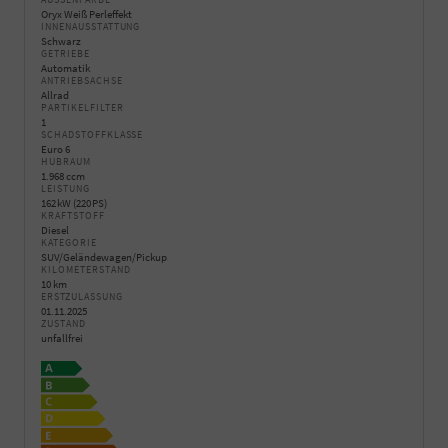
Oryx Weiß Perleffekt
INNENAUSSTATTUNG
Schwarz
GETRIEBE
Automatik
ANTRIEBSACHSE
Allrad
PARTIKELFILTER
1
SCHADSTOFFKLASSE
Euro 6
HUBRAUM
1.968 ccm
LEISTUNG
162 kW (220 PS)
KRAFTSTOFF
Diesel
KATEGORIE
SUV/Geländewagen/Pickup
KILOMETERSTAND
10 km
ERSTZULASSUNG
01.11.2025
ZUSTAND
unfallfrei