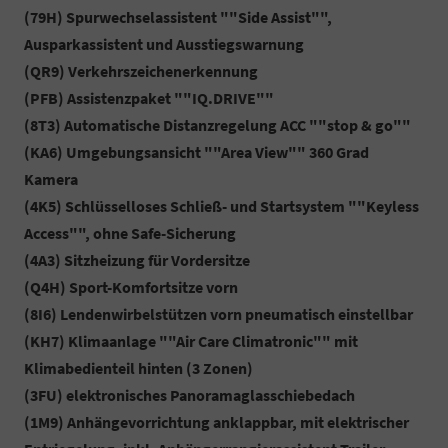
(79H) Spurwechselassistent ""Side Assist"",
Ausparkassistent und Ausstiegswarnung
(QR9) Verkehrszeichenerkennung
(PFB) Assistenzpaket ""IQ.DRIVE""
(8T3) Automatische Distanzregelung ACC ""stop & go""
(KA6) Umgebungsansicht ""Area View"" 360 Grad
Kamera
(4K5) Schlüsselloses Schließ- und Startsystem ""Keyless
Access"", ohne Safe-Sicherung
(4A3) Sitzheizung für Vordersitze
(Q4H) Sport-Komfortsitze vorn
(8I6) Lendenwirbelstützen vorn pneumatisch einstellbar
(KH7) Klimaanlage ""Air Care Climatronic"" mit
Klimabedienteil hinten (3 Zonen)
(3FU) elektronisches Panoramaglasschiebedach
(1M9) Anhängevorrichtung anklappbar, mit elektrischer