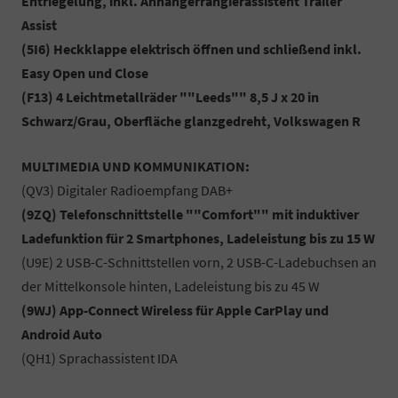
Entriegelung, inkl. Anhängerrangierassistent Trailer
Assist
(5I6) Heckklappe elektrisch öffnen und schließend inkl.
Easy Open und Close
(F13) 4 Leichtmetallräder ""Leeds"" 8,5 J x 20 in
Schwarz/Grau, Oberfläche glanzgedreht, Volkswagen R
MULTIMEDIA UND KOMMUNIKATION:
(QV3) Digitaler Radioempfang DAB+
(9ZQ) Telefonschnittstelle ""Comfort"" mit induktiver
Ladefunktion für 2 Smartphones, Ladeleistung bis zu 15 W
(U9E) 2 USB-C-Schnittstellen vorn, 2 USB-C-Ladebuchsen an
der Mittelkonsole hinten, Ladeleistung bis zu 45 W
(9WJ) App-Connect Wireless für Apple CarPlay und
Android Auto
(QH1) Sprachassistent IDA