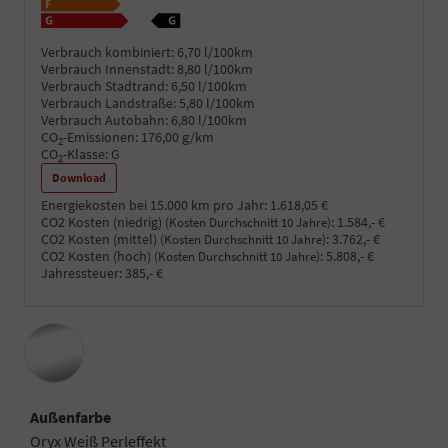
Verbrauch kombiniert:
6,70 l/100km
Verbrauch Innenstadt:
8,80 l/100km
Verbrauch Stadtrand:
6,50 l/100km
Verbrauch Landstraße:
5,80 l/100km
Verbrauch Autobahn:
6,80 l/100km
CO
-Emissionen:
176,00 g/km
2
CO
-Klasse:
G
2
Download
Energiekosten bei 15.000 km pro Jahr:
1.618,05 €
CO2 Kosten (niedrig)
:
1.584,- €
(Kosten Durchschnitt 10 Jahre)
CO2 Kosten (mittel)
:
3.762,- €
(Kosten Durchschnitt 10 Jahre)
CO2 Kosten (hoch)
:
5.808,- €
(Kosten Durchschnitt 10 Jahre)
Jahressteuer:
385,- €
Außenfarbe
Oryx Weiß Perleffekt