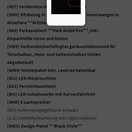
(4D7) Vordersitze mit Massagefunktion
(N0H) Sitzbezug in Stoff ""Saregna"", Innenwangen in
Alcantara ""ArtVelours""
(8A5) Parkassistent ""Park Assist Pro"", inkl.
Einparkhilfe vorne und hinten
(VW5) Verbundsicherheitsglas geräuschdämmend für
Türscheiben, Heck- und Seitenscheiben hinten
abgedunkelt
(WW4) Winterpaket inkl. Lenkrad beheizbar
(8VJ) LED-Rückleuchten
(8G1) Fernlichtassistent
(8IX) LED-Scheinwerfer mit Kurvenfahrlicht
(8RM) 8 Lautsprecher
(6FJ) Außenspiegelgehäuse schwarz
(1J2) Umfeldbeleuchtung mit Logoprojektion
(WBS) Design-Paket ""Black Style""