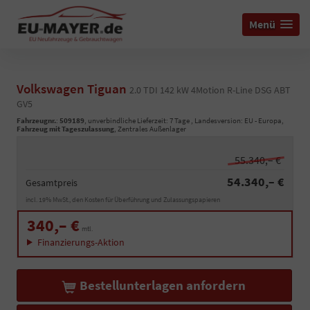
Menü
Volkswagen Tiguan
2.0 TDI 142 kW 4Motion R-Line DSG ABT
GV5
Fahrzeugnr.
:
509189
, unverbindliche Lieferzeit:
7 Tage
, Landesversion: EU - Europa,
Fahrzeug mit Tageszulassung
, Zentrales Außenlager
55.340,– €
54.340,– €
Gesamtpreis
incl. 19% MwSt., den Kosten für Überführung und Zulassungspapieren
340,– €
mtl.
Finanzierungs-Aktion
Bestellunterlagen anfordern