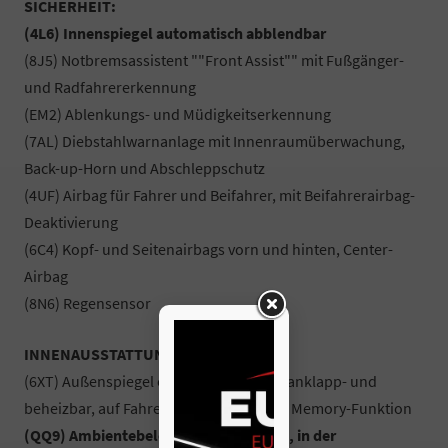
SICHERHEIT:
(4L6) Innenspiegel automatisch abblendbar
(8J5) Notbremsassistent ""Front Assist"" mit Fußgänger-
und Radfahrererkennung
(EM2) Ablenkungs- und Müdigkeitserkennung
(7AL) Diebstahlwarnanlage mit Innenraumüberwachung,
Back-up-Horn und Abschleppschutz
(4UF) Airbag für Fahrer und Beifahrer, mit Beifahrerairbag-
Deaktivierung
(6C4) Kopf- und Seitenairbags vorn und hinten, Center-
Airbag
(8N6) Regensensor
INNENAUSSTATTUNG UND KOMFORT:
(6XT) Außenspiegel elektrisch einstell-, anklapp- und
beheizbar, auf Fahrerseite abblendend, Memory-Funktion
(QQ9) Ambientebeleuchtung 30-farbig, in der