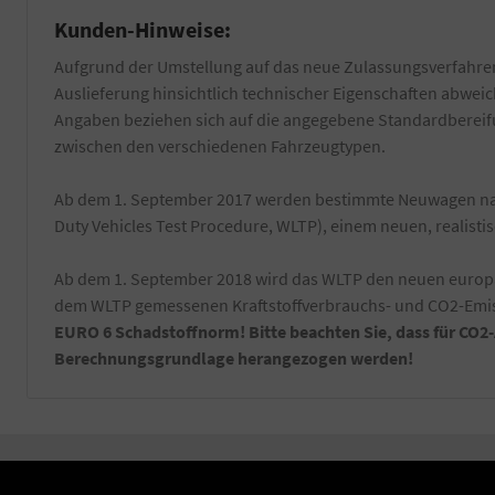
Kunden-Hinweise:
Aufgrund der Umstellung auf das neue Zulassungsverfahren
Auslieferung hinsichtlich technischer Eigenschaften abwe
Angaben beziehen sich auf die angegebene Standardbereifun
zwischen den verschiedenen Fahrzeugtypen.
Ab dem 1. September 2017 werden bestimmte Neuwagen nac
Duty Vehicles Test Procedure, WLTP), einem neuen, realist
Ab dem 1. September 2018 wird das WLTP den neuen europäi
dem WLTP gemessenen Kraftstoffverbrauchs- und CO2-Emiss
EURO 6 Schadstoffnorm! Bitte beachten Sie, dass für CO2
Berechnungsgrundlage herangezogen werden!