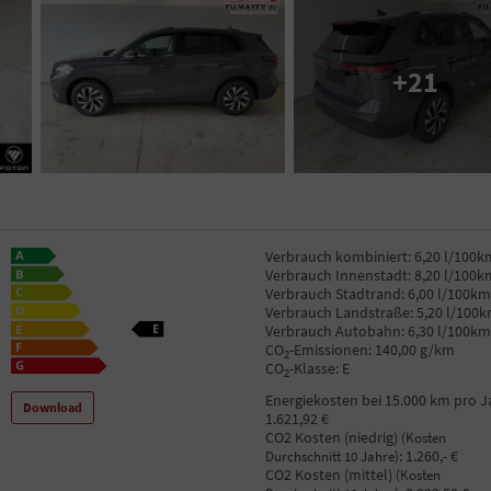
+21
Verbrauch kombiniert:
6,20 l/100k
Verbrauch Innenstadt:
8,20 l/100k
Verbrauch Stadtrand:
6,00 l/100km
Verbrauch Landstraße:
5,20 l/100
Verbrauch Autobahn:
6,30 l/100km
CO
-Emissionen:
140,00 g/km
2
CO
-Klasse:
E
2
Energiekosten bei 15.000 km pro J
Download
1.621,92 €
CO2 Kosten (niedrig)
(Kosten
:
1.260,- €
Durchschnitt 10 Jahre)
CO2 Kosten (mittel)
(Kosten