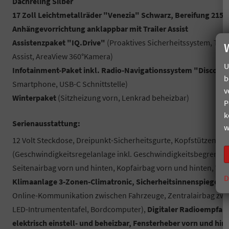
Dachreling Silber
17 Zoll Leichtmetallräder "Venezia" Schwarz, Bereifung 215/
Anhängevorrichtung anklappbar mit Trailer Assist
Assistenzpaket "IQ.Drive"
(Proaktives Sicherheitssystem, Trav
Assist, AreaView 360°Kamera)
U
Infotainment-Paket inkl. Radio-Navigationssystem "Discove
b
Smartphone, USB-C Schnittstelle)
v
Winterpaket
(Sitzheizung vorn, Lenkrad beheizbar)
P
k
Serienausstattung:
w
12 Volt Steckdose, Dreipunkt-Sicherheitsgurte, Kopfstützen,
8 
(Geschwindigkeitsregelanlage inkl. Geschwindigkeitsbegrenzung
Seitenairbag vorn und hinten, Kopfairbag vorn und hinten, W
D
Klimaanlage 3-Zonen-Climatronic, Sicherheitsinnenspiegel a
Online-Kommunikation zwischen Fahrzeuge, Zentralairbag zwi
LED-Intrumententafel, Bordcomputer),
Digitaler Radioempfan
elektrisch einstell- und beheizbar, Fensterheber vorn und hin