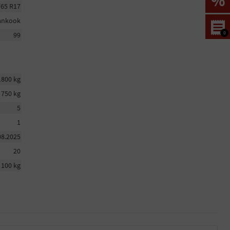
%
/65 R17
ankook
0
99
1800 kg
750 kg
5
1
08.2025
20
100 kg