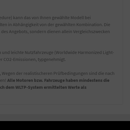
dure) kann das von Ihnen gewählte Modell bei
lten in Abhängigkeit von der gewählten Kombination. Die
l des Angebots, sondern dienen allein Vergleichszwecken
und leichte Nutzfahrzeuge (Worldwide Harmonized Light-
der CO2-Emissionen, typgenehmigt.
, Wegen der realistischeren Prüfbedingungen sind die nach
nen!
Alle Motoren bzw. Fahrzeuge haben mindestens die
nach dem WLTP-System ermittelten Werte als