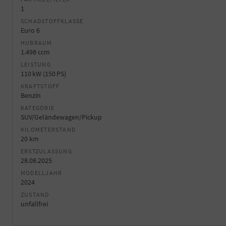
1
SCHADSTOFFKLASSE
Euro 6
HUBRAUM
1.498 ccm
LEISTUNG
110 kW (150 PS)
KRAFTSTOFF
Benzin
KATEGORIE
SUV/Geländewagen/Pickup
KILOMETERSTAND
20 km
ERSTZULASSUNG
28.08.2025
MODELLJAHR
2024
ZUSTAND
unfallfrei