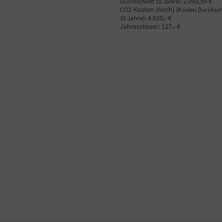
:
2.992,50 €
Durchschnitt 10 Jahre)
CO2 Kosten (hoch)
(Kosten Durchsch
:
4.620,- €
10 Jahre)
Jahressteuer:
127,- €