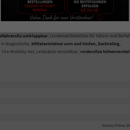
 Isofix Beifahrersitz,
Rückfahrkamera, Keyless Start
- Startknopf 
ng
, Komfortsitze vorn,
Reifendruckkontrolle
, Ambientebeleuchtung
ckiert,
Multifunktions-Lederlenkrad mit Schaltwippen
, We Connec
 OPF - Partikelfilter,
Parklenkassistent inkl. ParkPilot vorn und
ifahrersitz umklappbar
, Lendenwirbelstütze für Fahrer und Beifah
r in Wagenfarbe,
Mittelarmlehne vorn und hinten, Dachreling
,
, Tire-Mobility-Set, Lenksäule verstellbar, V
ordersitze höhenverstel
Ventus Prime 3