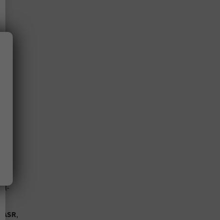
y
für
g,
,
ll-
,
ASR
,