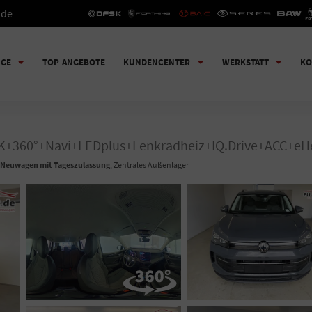
.de
UGE
TOP-ANGEBOTE
KUNDENCENTER
WERKSTATT
KO
HK+360°+Navi+LEDplus+Lenkradheiz+IQ.Drive+ACC+eH
Neuwagen mit Tageszulassung
, Zentrales Außenlager