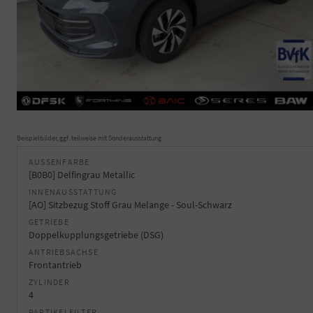
Beispielbilder, ggf. teilweise mit Sonderausstattung
AUSSENFARBE
[B0B0] Delfingrau Metallic
INNENAUSSTATTUNG
[AO] Sitzbezug Stoff Grau Melange - Soul-Schwarz
GETRIEBE
Doppelkupplungsgetriebe (DSG)
ANTRIEBSACHSE
Frontantrieb
ZYLINDER
4
PARTIKELFILTER