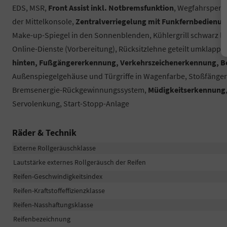
EDS, MSR,
Front Assist inkl. Notbremsfunktion
, Wegfahrsperre,
der Mittelkonsole,
Zentralverriegelung mit Funkfernbedienu
Make-up-Spiegel in den Sonnenblenden, Kühlergrill schwarz la
Online-Dienste (Vorbereitung), Rücksitzlehne geteilt umklappbar,
hinten, Fußgängererkennung, Verkehrszeichenerkennung, Be
Außenspiegelgehäuse und Türgriffe in Wagenfarbe, Stoßfänge
Bremsenergie-Rückgewinnungssystem,
Müdigkeitserkennung
Servolenkung, Start-Stopp-Anlage
Räder & Technik
Externe Rollgeräuschklasse
Lautstärke externes Rollgeräusch der Reifen
Reifen-Geschwindigkeitsindex
Reifen-Kraftstoffeffizienzklasse
Reifen-Nasshaftungsklasse
Reifenbezeichnung