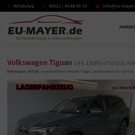
WhatsApp
06021 / 44 88 99-19
info@eu-mayer
FAHRZE
Volkswagen Tiguan
LIFE 150PS eTSI DSG A
Fahrzeugnr.
:
507725
, unverbindliche Lieferzeit:
7 Tage
, Landesversion: EU - Europa,