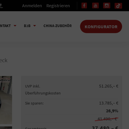
Anmelden
Registrieren
NTAKT
B2B
CHINA-ZUBEHÖR
KONFIGURATOR
eck
51.265,– €
UVP inkl.
Überführungskosten
13.785,– €
Sie sparen:
26,9%
41.490,– €
37.480,– €
Gesamtpreis