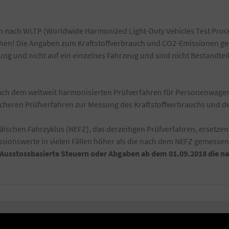
 nach WLTP (Worldwide Harmonized Light-Duty Vehicles Test Proce
ichen! Die Angaben zum Kraftstoffverbrauch und CO2-Emissionen ge
g und nicht auf ein einzelnes Fahrzeug und sind nicht Bestandtei
h dem weltweit harmonisierten Prüfverfahren für Personenwagen 
ischeren Prüfverfahren zur Messung des Kraftstoffverbrauchs und 
schen Fahrzyklus (NEFZ), das derzeitigen Prüfverfahren, ersetzen
ionswerte in vielen Fällen höher als die nach dem NEFZ gemesse
-Ausstossbasierte Steuern oder Abgaben ab dem 01.09.2018 die 