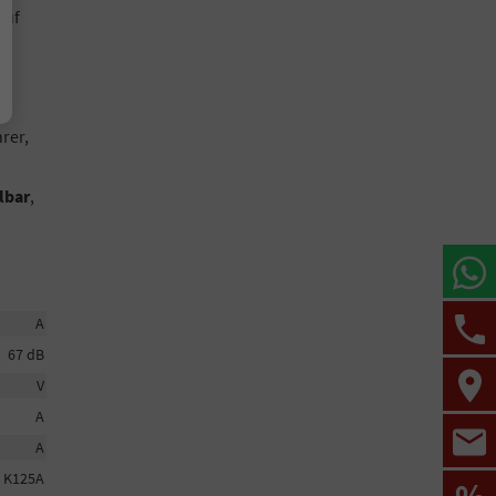
auf
,
t
rer,
lbar
,
A
67 dB
V
A
A
X K125A