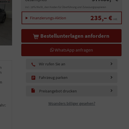
incl. 19% MwSt., den Kosten für Überführung und Zulassungspapieren
235,– €
Finanzierungs-Aktion
mtl.
Bestellunterlagen anfordern
WhatsApp anfragen
Wir rufen Sie an
m
m
Fahrzeug parken
km
Preisangebot drucken
Woanders billiger gesehen?
ahr: