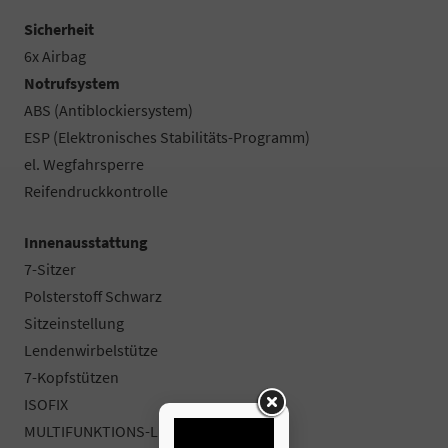
Sicherheit
6x Airbag
Notrufsystem
ABS (Antiblockiersystem)
ESP (Elektronisches Stabilitäts-Programm)
el. Wegfahrsperre
Reifendruckkontrolle
Innenausstattung
7-Sitzer
Polsterstoff Schwarz
Sitzeinstellung
Lendenwirbelstütze
7-Kopfstützen
ISOFIX
MULTIFUNKTIONS-LEDERLENKRAD