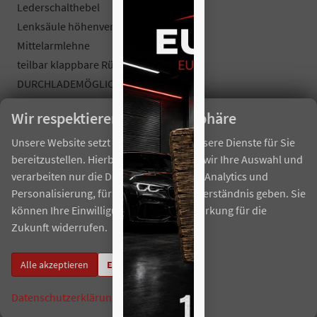
Lederschalthebel
Lenksäule höhenverstellbar
Mittelarmlehne
teilbar klappbare Rücksitzbank
DURCHLADEMÖGLICHKEIT
Gepäckraumabdeckung
Wir respektieren Ihre Privatsphäre
el. Parkbremse
Unsere Website setzt Cookies ein, um unsere Dienste für Sie
Aussenausstattung
bereitzustellen. Hierbei berücksichtigen wir Ihre Auswahl und
verarbeiten nur die Daten für Marketing, Analytics und
5-trg.
Personalisierung, für die Sie uns Ihr Einverständnis geben. Sie
el. Fensterheber vorne + hinten
können Ihre Einwilligung jederzeit mit Wirkung für die
Dachreling
Zukunft widerrufen.
abgedunkelte Heckscheiben
el. heranklappbare und beheizbare Außenspiegel
Alle akzeptieren
Einstellungen
Innenspiegel automatisch abblendbar
Colorverglasung
Datenschutzerklärung
Impressum