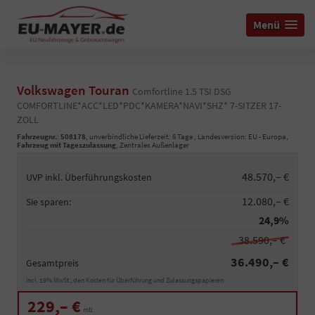
Menü
Volkswagen Touran
Comfortline 1.5 TSI DSG
COMFORTLINE*ACC*LED*PDC*KAMERA*NAVI*SHZ* 7-SITZER 17-
ZOLL
Fahrzeugnr.
:
508178
, unverbindliche Lieferzeit:
6 Tage
, Landesversion: EU - Europa,
Fahrzeug mit Tageszulassung
, Zentrales Außenlager
48.570,– €
UVP inkl. Überführungskosten
12.080,– €
Sie sparen:
24,9%
38.590,– €
36.490,– €
Gesamtpreis
incl. 19% MwSt., den Kosten für Überführung und Zulassungspapieren
229,– €
mtl.