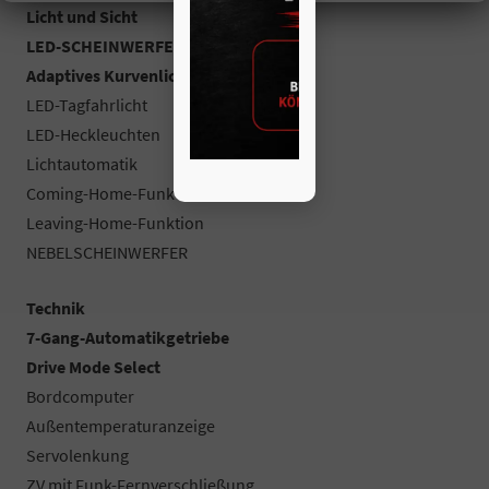
Licht und Sicht
LED-SCHEINWERFER (VOLL)
Adaptives Kurvenlicht
LED-Tagfahrlicht
LED-Heckleuchten
Lichtautomatik
Coming-Home-Funktion
Leaving-Home-Funktion
NEBELSCHEINWERFER
Technik
7-Gang-Automatikgetriebe
Drive Mode Select
Bordcomputer
Außentemperaturanzeige
Servolenkung
ZV mit Funk-Fernverschließung