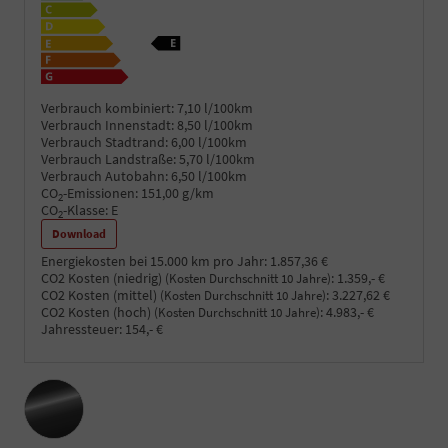
Verbrauch kombiniert:
7,10 l/100km
Verbrauch Innenstadt:
8,50 l/100km
Verbrauch Stadtrand:
6,00 l/100km
Verbrauch Landstraße:
5,70 l/100km
Verbrauch Autobahn:
6,50 l/100km
CO
-Emissionen:
151,00 g/km
2
CO
-Klasse:
E
2
Download
Energiekosten bei 15.000 km pro Jahr:
1.857,36 €
CO2 Kosten (niedrig)
:
1.359,- €
(Kosten Durchschnitt 10 Jahre)
CO2 Kosten (mittel)
:
3.227,62 €
(Kosten Durchschnitt 10 Jahre)
CO2 Kosten (hoch)
:
4.983,- €
(Kosten Durchschnitt 10 Jahre)
Jahressteuer:
154,- €