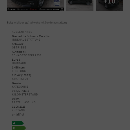
+10
Beispielbilder, ggf. teilweise mit Sonderausstattung
AUSSENFARBE
Grenadilla Schwarz Metallic
INNENAUSSTATTUNG
Schwarz
GETRIEBE
Automatik
SCHADSTOFFKLASSE
Euro 6
HUBRAUM
1.498 ccm
LEISTUNG
110 kW (150 PS)
KRAFTSTOFF
Benzin
KATEGORIE
Van/Minibus
KILOMETERSTAND
10 km
ERSTZULASSUNG
01.06.2026
ZUSTAND
unfallfrei