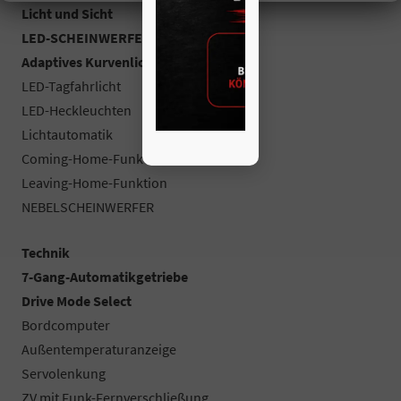
Licht und Sicht
LED-SCHEINWERFER (VOLL)
Adaptives Kurvenlicht
LED-Tagfahrlicht
LED-Heckleuchten
Lichtautomatik
Coming-Home-Funktion
Leaving-Home-Funktion
NEBELSCHEINWERFER
Technik
7-Gang-Automatikgetriebe
Drive Mode Select
Bordcomputer
Außentemperaturanzeige
Servolenkung
ZV mit Funk-Fernverschließung