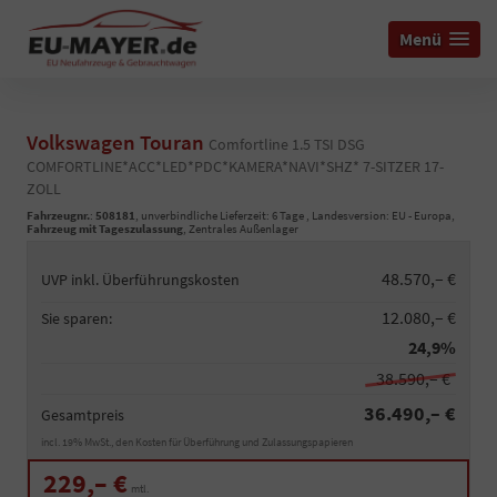
Menü
Volkswagen Touran
Comfortline 1.5 TSI DSG
COMFORTLINE*ACC*LED*PDC*KAMERA*NAVI*SHZ* 7-SITZER 17-
ZOLL
Fahrzeugnr.
:
508181
, unverbindliche Lieferzeit:
6 Tage
, Landesversion: EU - Europa,
Fahrzeug mit Tageszulassung
, Zentrales Außenlager
48.570,– €
UVP inkl. Überführungskosten
12.080,– €
Sie sparen:
24,9%
38.590,– €
36.490,– €
Gesamtpreis
incl. 19% MwSt., den Kosten für Überführung und Zulassungspapieren
229,– €
mtl.