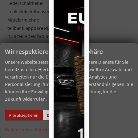
Lederschalthebel
Lenksäule höhenverstellbar
Mittelarmlehne
teilbar klappbare Rücksitzbank
DURCHLADEMÖGLICHKEIT
Gepäckraumabdeckung
Wir respektieren Ihre Privatsphäre
el. Parkbremse
Unsere Website setzt Cookies ein, um unsere Dienste für Sie
Aussenausstattung
bereitzustellen. Hierbei berücksichtigen wir Ihre Auswahl und
verarbeiten nur die Daten für Marketing, Analytics und
5-trg.
Personalisierung, für die Sie uns Ihr Einverständnis geben. Sie
el. Fensterheber vorne + hinten
können Ihre Einwilligung jederzeit mit Wirkung für die
Dachreling
Zukunft widerrufen.
abgedunkelte Heckscheiben
el. heranklappbare und beheizbare Außenspiegel
Alle akzeptieren
Einstellungen
Innenspiegel automatisch abblendbar
Colorverglasung
Datenschutzerklärung
Impressum