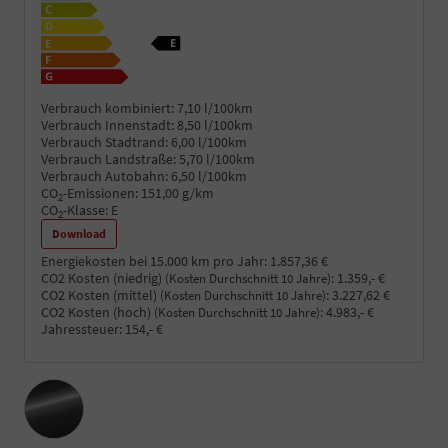
Verbrauch kombiniert:
7,10 l/100km
Verbrauch Innenstadt:
8,50 l/100km
Verbrauch Stadtrand:
6,00 l/100km
Verbrauch Landstraße:
5,70 l/100km
Verbrauch Autobahn:
6,50 l/100km
CO
-Emissionen:
151,00 g/km
2
CO
-Klasse:
E
2
Download
Energiekosten bei 15.000 km pro Jahr:
1.857,36 €
CO2 Kosten (niedrig)
:
1.359,- €
(Kosten Durchschnitt 10 Jahre)
CO2 Kosten (mittel)
:
3.227,62 €
(Kosten Durchschnitt 10 Jahre)
CO2 Kosten (hoch)
:
4.983,- €
(Kosten Durchschnitt 10 Jahre)
Jahressteuer:
154,- €