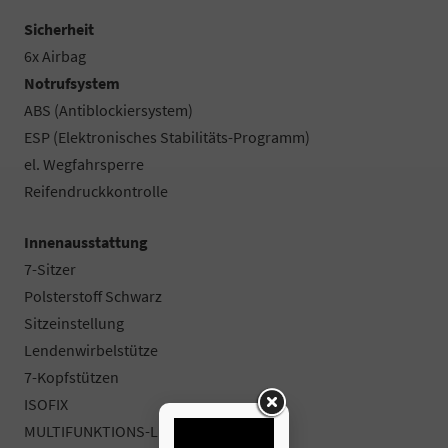
Sicherheit
6x Airbag
Notrufsystem
ABS (Antiblockiersystem)
ESP (Elektronisches Stabilitäts-Programm)
el. Wegfahrsperre
Reifendruckkontrolle
Innenausstattung
7-Sitzer
Polsterstoff Schwarz
Sitzeinstellung
Lendenwirbelstütze
7-Kopfstützen
ISOFIX
MULTIFUNKTIONS-LEDERLENKRAD