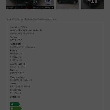
+10
Beispielbilder, ggf. teilweise mit Sonderausstattung
AUSSENFARBE
Grenadilla Schwarz Metallic
INNENAUSSTATTUNG
Schwarz
GETRIEBE
Automatik
SCHADSTOFFKLASSE
Euro 6
HUBRAUM
1.498 ccm
LEISTUNG
110 kW (150 PS)
KRAFTSTOFF
Benzin
KATEGORIE
Van/Minibus
KILOMETERSTAND
10 km
ERSTZULASSUNG
01.06.2026
ZUSTAND
unfallfrei