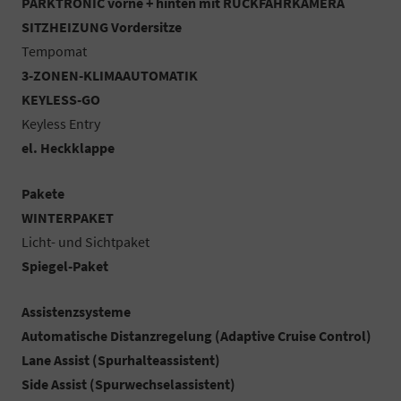
PARKTRONIC vorne + hinten mit RÜCKFAHRKAMERA
SITZHEIZUNG Vordersitze
Tempomat
3-ZONEN-KLIMAAUTOMATIK
KEYLESS-GO
Keyless Entry
el. Heckklappe
Pakete
WINTERPAKET
Licht- und Sichtpaket
Spiegel-Paket
Assistenzsysteme
Automatische Distanzregelung (Adaptive Cruise Control)
Lane Assist (Spurhalteassistent)
Side Assist (Spurwechselassistent)