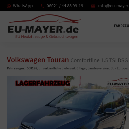
WhatsApp
06021 / 44 88 99-19
info@eu-mayer
FAHRZE
Volkswagen Touran
Comfortline 1.5 TSI D
Fahrzeugnr.
:
508198
, unverbindliche Lieferzeit:
6 Tage
, Landesversion: EU - Europa,