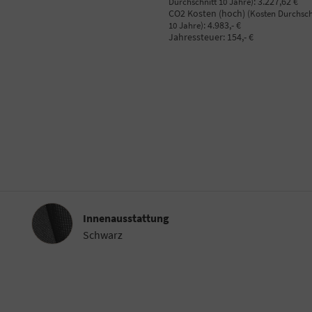
:
3.227,62 €
Durchschnitt 10 Jahre)
CO2 Kosten (hoch)
(Kosten Durchsch
:
4.983,- €
10 Jahre)
Jahressteuer:
154,- €
Innenausstattung
Innenausstattung
Schwarz