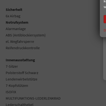
k
w
Sicherheit
6x Airbag
Notrufsystem
Alarmanlage
D
ABS (Antiblockiersystem)
el. Wegfahrsperre
Reifendruckkontrolle
Innenausstattung
7-Sitzer
Polsterstoff Schwarz
Lendenwirbelstütze
7-Kopfstützen
ISOFIX
MULTIFUNKTIONS-LEDERLENKRAD
Lederschalthebel