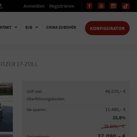
Anmelden
Registrieren
NTAKT
B2B
CHINA-ZUBEHÖR
KONFIGURATOR
ITZER 17-ZOLL
48.570,– €
UVP inkl.
Überführungskosten
11.480,– €
Sie sparen:
23,6%
38.690,– €
37.090,– €
Gesamtpreis