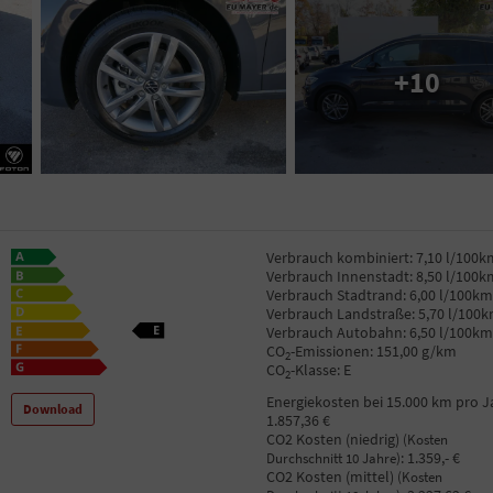
+10
Verbrauch kombiniert:
7,10 l/100k
Verbrauch Innenstadt:
8,50 l/100k
Verbrauch Stadtrand:
6,00 l/100km
Verbrauch Landstraße:
5,70 l/100
Verbrauch Autobahn:
6,50 l/100km
CO
-Emissionen:
151,00 g/km
2
CO
-Klasse:
E
2
Energiekosten bei 15.000 km pro J
Download
1.857,36 €
CO2 Kosten (niedrig)
(Kosten
:
1.359,- €
Durchschnitt 10 Jahre)
CO2 Kosten (mittel)
(Kosten