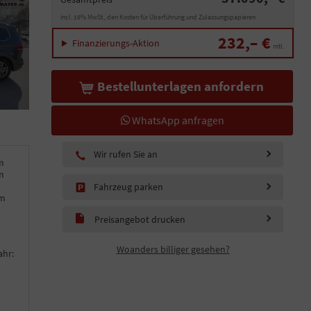
incl. 19% MwSt., den Kosten für Überführung und Zulassungspapieren
232,– €
Finanzierungs-Aktion
mtl.
Bestellunterlagen anfordern
WhatsApp anfragen
Wir rufen Sie an
m
m
Fahrzeug parken
km
Preisangebot drucken
Woanders billiger gesehen?
ahr: