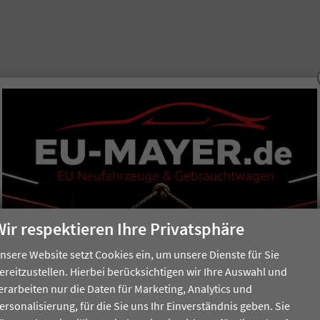
Wir respektieren Ihre Privatsphäre
nsere Website setzt Cookies ein, um unsere Dienste für Sie
ereitzustellen. Hierbei berücksichtigen wir Ihre Auswahl und
erarbeiten nur die Daten für Marketing, Analytics und
ersonalisierung, für die Sie uns Ihr Einverständnis geben. Sie