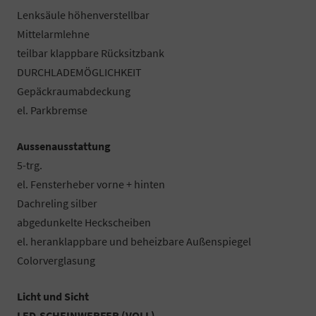
Lenksäule höhenverstellbar
Mittelarmlehne
teilbar klappbare Rücksitzbank
DURCHLADEMÖGLICHKEIT
Gepäckraumabdeckung
el. Parkbremse
Aussenausstattung
5-trg.
el. Fensterheber vorne + hinten
Dachreling silber
abgedunkelte Heckscheiben
el. heranklappbare und beheizbare Außenspiegel
Colorverglasung
Licht und Sicht
LED-SCHEINWERFER (VOLL)