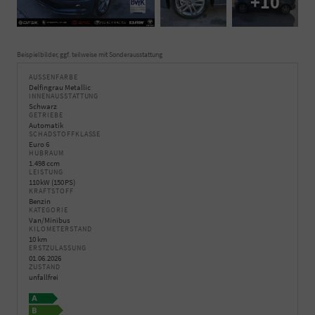
+10
Beispielbilder, ggf. teilweise mit Sonderausstattung
AUSSENFARBE
Delfingrau Metallic
INNENAUSSTATTUNG
Schwarz
GETRIEBE
Automatik
SCHADSTOFFKLASSE
Euro 6
HUBRAUM
1.498 ccm
LEISTUNG
110 kW (150 PS)
KRAFTSTOFF
Benzin
KATEGORIE
Van/Minibus
KILOMETERSTAND
10 km
ERSTZULASSUNG
01.06.2026
ZUSTAND
unfallfrei