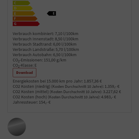
Verbrauch kombiniert:
7,10 l/100km
Verbrauch Innenstadt:
8,50 l/100km
Verbrauch Stadtrand:
6,00 l/100km
Verbrauch Landstraße:
5,70 l/100km
Verbrauch Autobahn:
6,50 l/100km
CO
-Emissionen:
151,00 g/km
2
CO
-Klasse:
E
2
Download
Energiekosten bei 15.000 km pro Jahr:
1.857,36 €
CO2 Kosten (niedrig)
:
1.359,- €
(Kosten Durchschnitt 10 Jahre)
CO2 Kosten (mittel)
:
3.227,62 €
(Kosten Durchschnitt 10 Jahre)
CO2 Kosten (hoch)
:
4.983,- €
(Kosten Durchschnitt 10 Jahre)
Jahressteuer:
154,- €