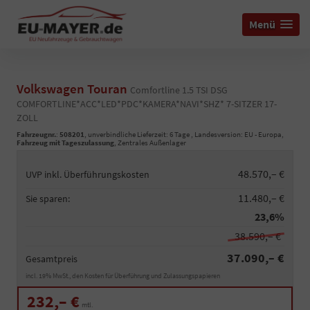
Menü
Volkswagen Touran
Comfortline 1.5 TSI DSG
COMFORTLINE*ACC*LED*PDC*KAMERA*NAVI*SHZ* 7-SITZER 17-
ZOLL
Fahrzeugnr.
:
508201
, unverbindliche Lieferzeit:
6 Tage
, Landesversion: EU - Europa,
Fahrzeug mit Tageszulassung
, Zentrales Außenlager
48.570,– €
UVP inkl. Überführungskosten
11.480,– €
Sie sparen:
23,6%
38.590,– €
37.090,– €
Gesamtpreis
incl. 19% MwSt., den Kosten für Überführung und Zulassungspapieren
232,– €
mtl.