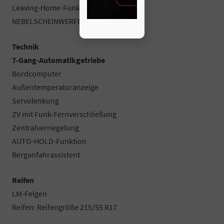
Leaving-Home-Funktion
NEBELSCHEINWERFER
Technik
7-Gang-Automatikgetriebe
Bordcomputer
Außentemperaturanzeige
Servolenkung
ZV mit Funk-Fernverschließung
Zentralverriegelung
AUTO-HOLD-Funktion
Berganfahrassistent
Reifen
LM-Felgen
Reifen: Reifengröße 215/55 R17