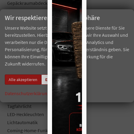
Gepäckraumabdeckung
el. Parkbremse
Wir respektieren Ihre Privatsphäre
Aussenausstattung
Unsere Website setzt Cookies ein, um unsere Dienste für Sie
5-trg.
bereitzustellen. Hierbei berücksichtigen wir Ihre Auswahl und
verarbeiten nur die Daten für Marketing, Analytics und
el. Fensterheber vorne + hinten
Personalisierung, für die Sie uns Ihr Einverständnis geben. Sie
Dachreling silber
können Ihre Einwilligung jederzeit mit Wirkung für die
abgedunkelte Heckscheiben
Zukunft widerrufen.
el. heranklappbare und beheizbare Außenspiegel
Colorverglasung
Alle akzeptieren
Einstellungen
Licht und Sicht
Datenschutzerklärung
Impressum
LED-SCHEINWERFER (VOLL)
Tagfahrlicht
LED-Heckleuchten
Lichtautomatik
Coming-Home-Funktion