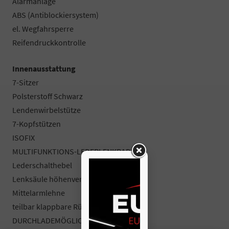
Alarmanlage
ABS (Antiblockiersystem)
el. Wegfahrsperre
Reifendruckkontrolle
Innenausstattung
7-Sitzer
Polsterstoff Schwarz
Lendenwirbelstütze
7-Kopfstützen
ISOFIX
MULTIFUNKTIONS-LEDERLENKRAD
Lederschalthebel
Lenksäule höhenverstellbar
Mittelarmlehne
teilbar klappbare Rücksitzbank
DURCHLADEMÖGLICHKEIT