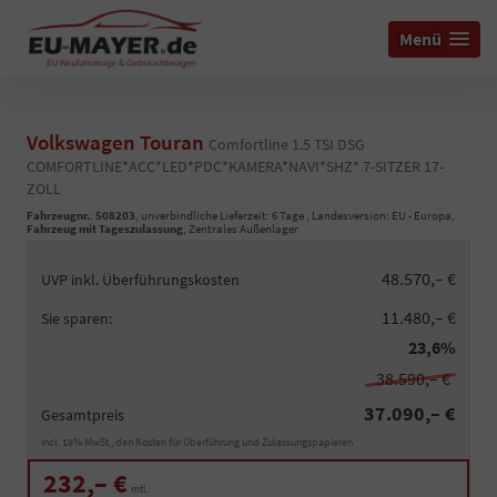
Menü
Volkswagen Touran
Comfortline 1.5 TSI DSG
COMFORTLINE*ACC*LED*PDC*KAMERA*NAVI*SHZ* 7-SITZER 17-
ZOLL
Fahrzeugnr.
:
508203
, unverbindliche Lieferzeit:
6 Tage
, Landesversion: EU - Europa,
Fahrzeug mit Tageszulassung
, Zentrales Außenlager
48.570,– €
UVP inkl. Überführungskosten
11.480,– €
Sie sparen:
23,6%
38.590,– €
37.090,– €
Gesamtpreis
incl. 19% MwSt., den Kosten für Überführung und Zulassungspapieren
232,– €
mtl.