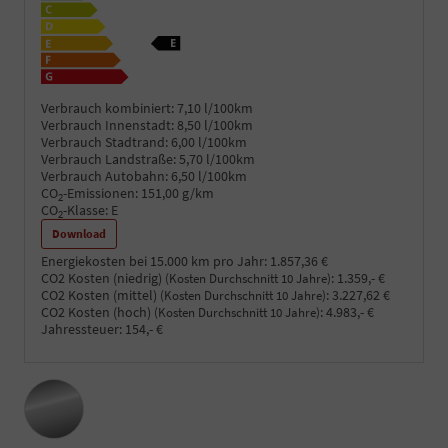
Verbrauch kombiniert:
7,10 l/100km
Verbrauch Innenstadt:
8,50 l/100km
Verbrauch Stadtrand:
6,00 l/100km
Verbrauch Landstraße:
5,70 l/100km
Verbrauch Autobahn:
6,50 l/100km
CO
-Emissionen:
151,00 g/km
2
CO
-Klasse:
E
2
Download
Energiekosten bei 15.000 km pro Jahr:
1.857,36 €
CO2 Kosten (niedrig)
:
1.359,- €
(Kosten Durchschnitt 10 Jahre)
CO2 Kosten (mittel)
:
3.227,62 €
(Kosten Durchschnitt 10 Jahre)
CO2 Kosten (hoch)
:
4.983,- €
(Kosten Durchschnitt 10 Jahre)
Jahressteuer:
154,- €