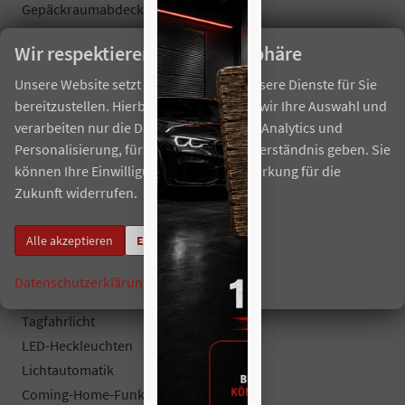
Gepäckraumabdeckung
el. Parkbremse
Wir respektieren Ihre Privatsphäre
Aussenausstattung
Unsere Website setzt Cookies ein, um unsere Dienste für Sie
5-trg.
bereitzustellen. Hierbei berücksichtigen wir Ihre Auswahl und
verarbeiten nur die Daten für Marketing, Analytics und
el. Fensterheber vorne + hinten
Personalisierung, für die Sie uns Ihr Einverständnis geben. Sie
Dachreling silber
können Ihre Einwilligung jederzeit mit Wirkung für die
abgedunkelte Heckscheiben
Zukunft widerrufen.
el. heranklappbare und beheizbare Außenspiegel
Colorverglasung
Alle akzeptieren
Einstellungen
Licht und Sicht
Datenschutzerklärung
Impressum
LED-SCHEINWERFER (VOLL)
Tagfahrlicht
LED-Heckleuchten
Lichtautomatik
Coming-Home-Funktion