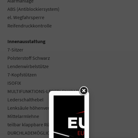
Alarmanlage
ABS (Antiblockiersystem)
el. Wegfahrsperre
Reifendruckkontrolle
Innenausstattung
7-Sitzer
Polsterstoff Schwarz
Lendenwirbelstütze
7-Kopfstützen
ISOFIX
MULTIFUNKTIONS-LEDERLENKRAD
Lederschalthebel
Lenksäule höhenverstellbar
Mittelarmlehne
teilbar klappbare Rücksitzbank
DURCHLADEMÖGLICHKEIT