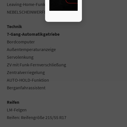
Leaving-Home-Funktion
NEBELSCHEINWERFER
Technik
7-Gang-Automatikgetriebe
Bordcomputer
Außentemperaturanzeige
Servolenkung
ZV mit Funk-Fernverschließung
Zentralverriegelung
AUTO-HOLD-Funktion
Berganfahrassistent
Reifen
LM-Felgen
Reifen: Reifengröße 215/55 R17