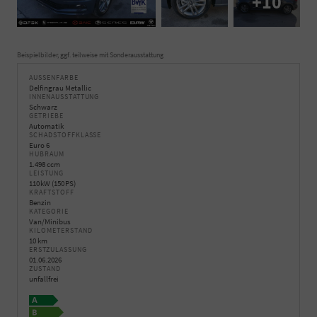
+10
Beispielbilder, ggf. teilweise mit Sonderausstattung
AUSSENFARBE
Delfingrau Metallic
INNENAUSSTATTUNG
Schwarz
GETRIEBE
Automatik
SCHADSTOFFKLASSE
Euro 6
HUBRAUM
1.498 ccm
LEISTUNG
110 kW (150 PS)
KRAFTSTOFF
Benzin
KATEGORIE
Van/Minibus
KILOMETERSTAND
10 km
ERSTZULASSUNG
01.06.2026
ZUSTAND
unfallfrei