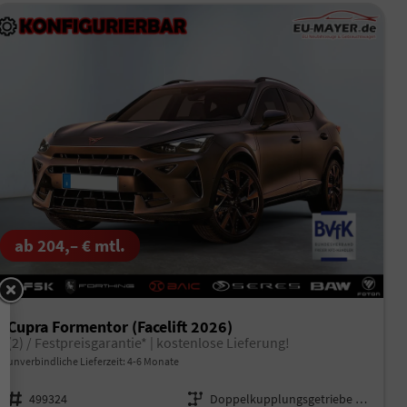
ab 204,– € mtl.
Cupra Formentor (Facelift 2026)
(2) / Festpreisgarantie* | kostenlose Lieferung!
unverbindliche Lieferzeit: 4-6 Monate
Fahrzeugnr.
499324
Getriebe
Doppelkupplungsgetriebe (DSG)