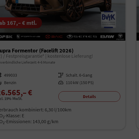
ab 167,– € mtl.
upra Formentor (Facelift 2026)
2) / Festpreisgarantie* | kostenlose Lieferung!
verbindliche Lieferzeit: 4-6 Monate
rzeugnr.
499033
Getriebe
Schalt. 6-Gang
aftstoff
Benzin
Leistung
110 kW (150 PS)
26.565,– €
Details
ncl. 19% MwSt.
erbrauch kombiniert:
6,30 l/100km
O
-Klasse:
E
2
O
-Emissionen:
143,00 g/km
2