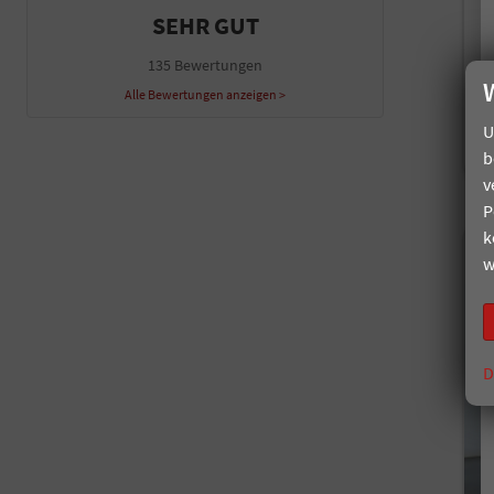
Kr
SEHR GUT
135 Bewertungen
i
Alle Bewertungen anzeigen >
V
U
C
C
b
v
P
k
w
D