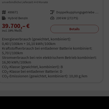
unverbindliche Lieferzeit: 4-6 Monate
Fahrzeugnr.
499671
Getriebe
Doppelkupplungsgetriebe (DSG)
Kraftstoff
Hybrid Benzin
Leistung
200 kW (272 PS)
39.700,– €
Details
incl. 19% MwSt.
Energieverbrauch (gewichtet, kombiniert):
0,40 l/100km + 16,10 kWh/100km
Kraftstoffverbrauch bei entladener Batterie kombiniert:
5,70 l/100km
Stromverbrauch bei rein elektrischem Betrieb kombiniert:
16,90 kWh/100km
CO
-Klasse (gewichtet, kombiniert):
B
2
CO
-Klasse bei entladener Batterie:
D
2
CO
-Emissionen (gewichtet, kombiniert):
10,00 g/km
2