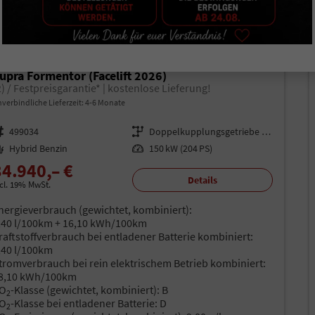
ab 219,– € mtl.
upra Formentor (Facelift 2026)
2) / Festpreisgarantie* | kostenlose Lieferung!
verbindliche Lieferzeit: 4-6 Monate
rzeugnr.
499034
Getriebe
Doppelkupplungsgetriebe (DSG)
aftstoff
Hybrid Benzin
Leistung
150 kW (204 PS)
34.940,– €
Details
ncl. 19% MwSt.
nergieverbrauch (gewichtet, kombiniert):
,40 l/100km + 16,10 kWh/100km
raftstoffverbrauch bei entladener Batterie kombiniert:
,40 l/100km
tromverbrauch bei rein elektrischem Betrieb kombiniert:
8,10 kWh/100km
O
-Klasse (gewichtet, kombiniert):
B
2
O
-Klasse bei entladener Batterie:
D
2