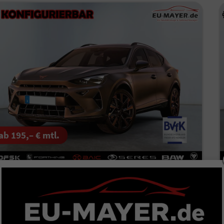
ab 195,– € mtl.
upra Formentor (Facelift 2026)
2) / Festpreisgarantie* | kostenlose Lieferung!
verbindliche Lieferzeit: 4-6 Monate
rzeugnr.
499674
Getriebe
Doppelkupplungsgetriebe (DSG)