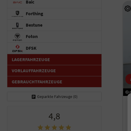
Baic
Forthing
Bestune
Foton
DFSK
LAGERFAHRZEUGE
VORLAUFFAHRZEUGE
GEBRAUCHTFAHRZEUGE
Geparkte Fahrzeuge (
0
)
C
(
4,8
un
Fah