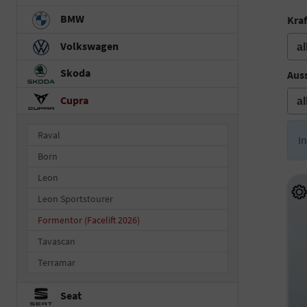
BMW
Kraf
Volkswagen
Skoda
Auss
Cupra
Raval
I
Born
Leon
Leon Sportstourer
Formentor (Facelift 2026)
Tavascan
Terramar
Seat