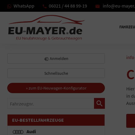
WhatsApp
06021 / 44 88 99-19
info@eu-mayer
FAHRZE
info
Anmelden
C
Schnellsuche
» zum EU-Neuwagen-Konfigurator
Hier
in d
Fahrzeugnr.
Auss
EU-BESTELLFAHRZEUGE
Audi