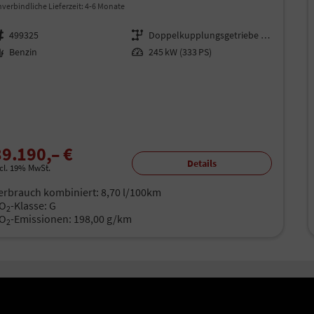
verbindliche Lieferzeit: 4-6 Monate
rzeugnr.
499325
Getriebe
Doppelkupplungsgetriebe (DSG)
aftstoff
Benzin
Leistung
245 kW (333 PS)
39.190,– €
Details
ncl. 19% MwSt.
erbrauch kombiniert:
8,70 l/100km
O
-Klasse:
G
2
O
-Emissionen:
198,00 g/km
2