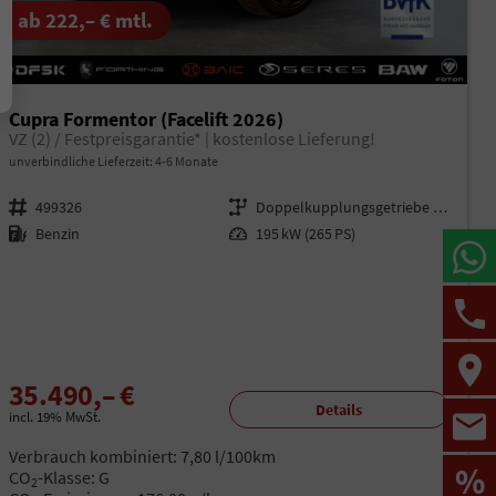
ab 222,– € mtl.
Cupra Formentor (Facelift 2026)
VZ (2) / Festpreisgarantie* | kostenlose Lieferung!
unverbindliche Lieferzeit: 4-6 Monate
Fahrzeugnr.
499326
Getriebe
Doppelkupplungsgetriebe (DSG)
Kraftstoff
Benzin
Leistung
195 kW (265 PS)
35.490,– €
Details
incl. 19% MwSt.
Verbrauch kombiniert:
7,80 l/100km
%
CO
-Klasse:
G
2