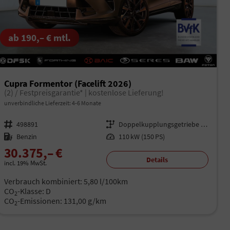
ab 190,– € mtl.
Cupra Formentor (Facelift 2026)
(2) / Festpreisgarantie* | kostenlose Lieferung!
unverbindliche Lieferzeit: 4-6 Monate
Fahrzeugnr.
498891
Getriebe
Doppelkupplungsgetriebe (DSG)
Kraftstoff
Benzin
Leistung
110 kW (150 PS)
30.375,– €
Details
incl. 19% MwSt.
Verbrauch kombiniert:
5,80 l/100km
CO
-Klasse:
D
2
CO
-Emissionen:
131,00 g/km
2