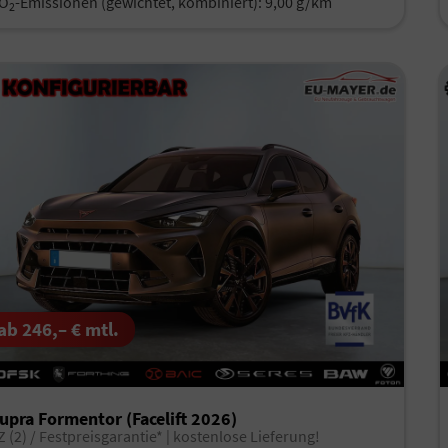
O
-Emissionen (gewichtet, kombiniert):
9,00 g/km
2
ab 246,– € mtl.
upra Formentor (Facelift 2026)
Z (2) / Festpreisgarantie* | kostenlose Lieferung!