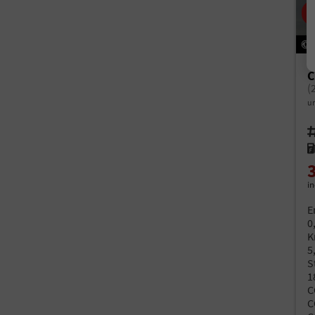
C
(
un
Fah
Kr
i
E
0
K
5
S
1
C
C