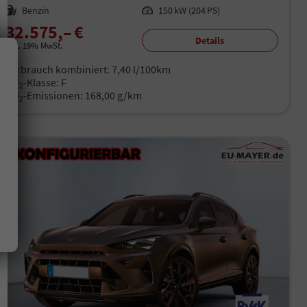
Kraftstoff
Benzin
Leistung
150 kW (204 PS)
32.575,– €
Details
incl. 19% MwSt.
Verbrauch kombiniert:
7,40 l/100km
CO
-Klasse:
F
2
CO
-Emissionen:
168,00 g/km
2