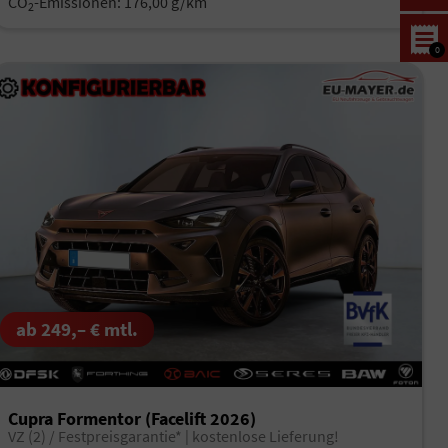
CO
-Emissionen:
176,00 g/km
2
0
ab 249,– € mtl.
Cupra Formentor (Facelift 2026)
VZ (2) / Festpreisgarantie* | kostenlose Lieferung!