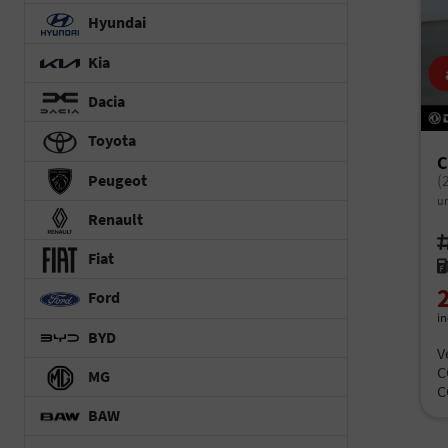
Hyundai
Kia
Dacia
Toyota
C
Peugeot
(
un
Renault
Fah
Fiat
Kr
Ford
i
BYD
V
C
MG
C
BAW