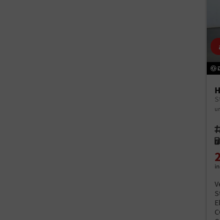
H
S
un
Fah
Kr
i
V
S
E
C