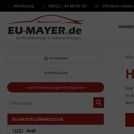
WhatsApp
06021 / 44 88 99-19
info@eu-mayer
FAHRZE
info
Anmelden
H
Schnellsuche
» zum EU-Neuwagen-Konfigurator
Hier
in d
Fahrzeugnr.
Auss
EU-BESTELLFAHRZEUGE
Audi