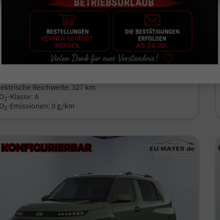
rzeugnr.
499288
Getriebe
Automatik
aftstoff
Elektro
Leistung
71 kW (97 PS)
25.400,– €
Details
ncl. 19% MwSt.
erbrauch kombiniert:
0,00
tromverbrauch kombiniert:
14,30 kWh/100km
lektrische Reichweite:
327 km
O
-Klasse:
A
2
O
-Emissionen:
0 g/km
2