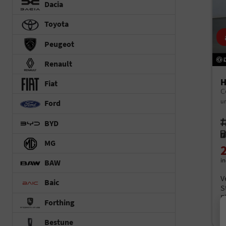
Dacia
Toyota
Peugeot
Renault
H
Fiat
C
un
Ford
Fah
BYD
Kr
MG
i
BAW
V
Baic
S
E
Forthing
C
C
Bestune