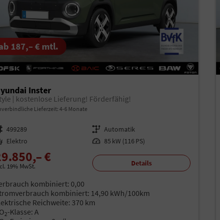
ab 187,– € mtl.
yundai Inster
tyle | kostenlose Lieferung! Förderfähig!
verbindliche Lieferzeit: 4-6 Monate
rzeugnr.
499289
Getriebe
Automatik
aftstoff
Elektro
Leistung
85 kW (116 PS)
29.850,– €
Details
ncl. 19% MwSt.
erbrauch kombiniert:
0,00
tromverbrauch kombiniert:
14,90 kWh/100km
lektrische Reichweite:
370 km
O
-Klasse:
A
2