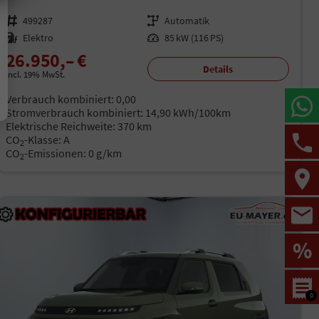
Fahrzeugnr.
499287
Getriebe
Automatik
Kraftstoff
Elektro
Leistung
85 kW (116 PS)
26.950,– €
Details
incl. 19% MwSt.
Verbrauch kombiniert:
0,00
Stromverbrauch kombiniert:
14,90 kWh/100km
Elektrische Reichweite:
370 km
CO
-Klasse:
A
2
CO
-Emissionen:
0 g/km
2
%
0