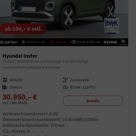
ab 194,– € mtl.
Hyundai Inster
Cross | kostenlose Lieferung! Förderfähig!
unverbindliche Lieferzeit: 4-6 Monate
Fahrzeugnr.
499290
Getriebe
Automatik
Kraftstoff
Elektro
Leistung
85 kW (116 PS)
30.950,– €
Details
incl. 19% MwSt.
Verbrauch kombiniert:
0,00
Stromverbrauch kombiniert:
14,90 kWh/100km
Elektrische Reichweite:
370 km
CO
-Klasse:
A
2