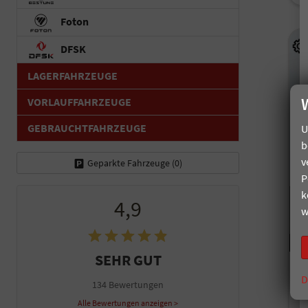
Foton
DFSK
LAGERFAHRZEUGE
VORLAUFFAHRZEUGE
GEBRAUCHTFAHRZEUGE
U
b
v
Geparkte Fahrzeuge (
0
)
P
k
4,9
w
SEHR GUT
H
D
134 Bewertungen
F
un
Alle Bewertungen anzeigen >