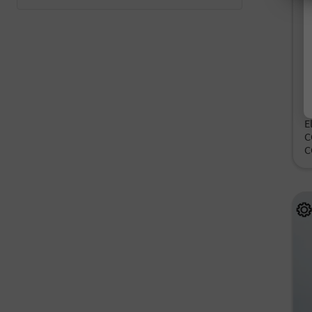
Fah
Kr
i
V
S
E
C
C