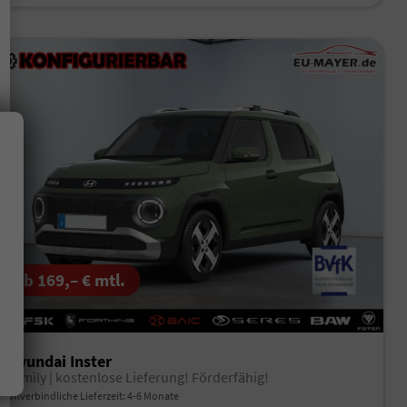
ab 169,– € mtl.
Hyundai Inster
Family | kostenlose Lieferung! Förderfähig!
unverbindliche Lieferzeit: 4-6 Monate