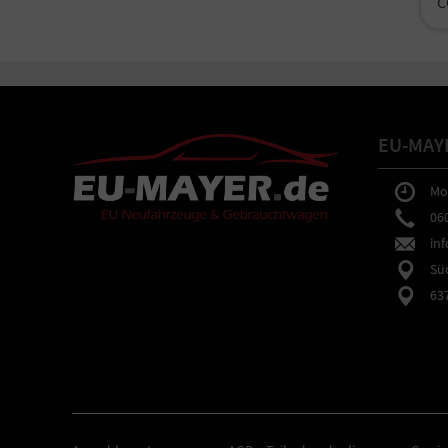
C
EU-MAY
Mo-F
0602
inf
Südb
6373