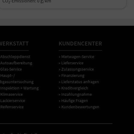
CO
-Emissionen:
0 g/km
2
WERKSTATT
KUNDENCENTER
 Abschleppdienst
» Mietwagen-Service
 Autoaufbereitung
» Lieferservice
 Glas-Service
» Zulassungsservice
 Haupt- /
» Finanzierung
bgasuntersuchung
» Lieferstatus anfragen
 Inspektion + Wartung
» Kreditvergleich
 Klimaservice
» Inzahlungnahme
 Lackierservice
» Häufige Fragen
 Reifenservice
» Kundenbewertungen