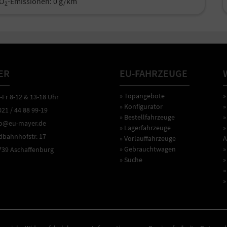
O
-Emissionen:
0 g/km
2
ER
EU-FAHRZEUGE
» Topangebote
»
r 8-12 & 13-18 Uhr
» Konfigurator
»
1 / 44 88 99-19
» Bestellfahrzeuge
»
o@eu-mayer.de
» Lagerfahrzeuge
»
ahnhofstr. 17
» Vorlauffahrzeuge
A
» Gebrauchtwagen
»
9 Aschaffenburg
» Suche
»
»
»