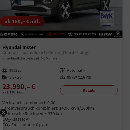
ab 150,– € mtl.
Hyundai Inster
Comfort | kostenlose Lieferung! Förderfähig!
unverbindliche Lieferzeit: 4-6 Monate
Fahrzeugnr.
499286
Getriebe
Automatik
Kraftstoff
Elektro
Leistung
85 kW (116 PS)
23.990,– €
Details
incl. 19% MwSt.
Verbrauch kombiniert:
0,00
Stromverbrauch kombiniert:
14,90 kWh/100km
Elektrische Reichweite:
370 km
CO
-Klasse:
A
2
CO
-Emissionen:
0 g/km
2