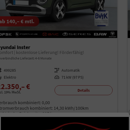
ab 140,– € mtl.
yundai Inster
omfort | kostenlose Lieferung! Förderfähig!
verbindliche Lieferzeit: 4-6 Monate
rzeugnr.
499285
Getriebe
Automatik
aftstoff
Elektro
Leistung
71 kW (97 PS)
22.350,– €
Details
ncl. 19% MwSt.
erbrauch kombiniert:
0,00
tromverbrauch kombiniert:
14,30 kWh/100km
lektrische Reichweite:
327 km
O
-Klasse:
A
2
O
-Emissionen:
0 g/km
2