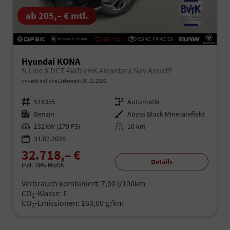
ab 205,– € mtl.
Hyundai KONA
N Line X DCT 4WD eHK Alcantara Nav AssistP
unverbindliche Lieferzeit:
06.11.2026
Fahrzeugnr.
518355
Getriebe
Automatik
Kraftstoff
Benzin
Außenfarbe
Abyss Black Mineraleffekt
Leistung
132 kW (179 PS)
Kilometerstand
10 km
31.07.2026
32.718,– €
Details
incl. 19% MwSt.
Verbrauch kombiniert:
7,00 l/100km
CO
-Klasse:
F
2
CO
-Emissionen:
163,00 g/km
2