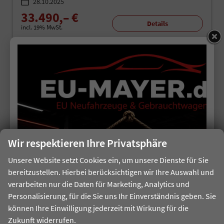
28.10.2025
33.490,– €
Details
incl. 19% MwSt.
Verbrauch kombiniert:
4,70 l/100km
CO
-Klasse:
C
2
CO
-Emissionen:
106,00 g/km
2
20,1%
Sie sparen:
Wir respektieren Ihre Privatsphäre
Unsere Website setzt Cookies ein, um unsere Dienste für Sie
bereitzustellen. Hierbei berücksichtigen wir Ihre Auswahl und
verarbeiten nur die Daten für Marketing, Analytics und
Personalisierung, für die Sie uns Ihr Einverständnis geben. Sie
können Ihre Einwilligung jederzeit mit Wirkung für die
ab 212,– € mtl.
Zukunft widerrufen.