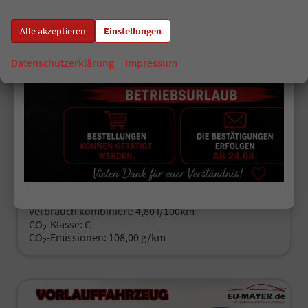
Alle akzeptieren
Einstellungen
Hyundai KONA
N Line X HEV N-Line Pano Bose eHK Alcantara Nav
Datenschutzerklärung
Impressum
unverbindliche Lieferzeit:
11.09.2026
Fahrzeugnr.
518325
Getriebe
Automatik
Kraftstoff
Hybrid Benzin
Außenfarbe
Atlas White / Dachfarbe schwarz
Leistung
75 kW (102 PS)
Kilometerstand
10 km
31.07.2026
33.766,– €
Details
incl. 19% MwSt.
Verbrauch kombiniert:
4,80 l/100km
CO
-Klasse:
C
2
CO
-Emissionen:
108,00 g/km
2