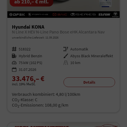
ab 210,– € mtl.
Hyundai KONA
N Line X HEV N-Line Pano Bose eHK Alcantara Nav
unverbindliche Lieferzeit:
11.09.2026
Fahrzeugnr.
518322
Getriebe
Automatik
Kraftstoff
Hybrid Benzin
Außenfarbe
Abyss Black Mineraleffekt
Leistung
75 kW (102 PS)
Kilometerstand
10 km
31.07.2026
33.476,– €
Details
incl. 19% MwSt.
Verbrauch kombiniert:
4,80 l/100km
CO
-Klasse:
C
2
CO
-Emissionen:
108,00 g/km
2