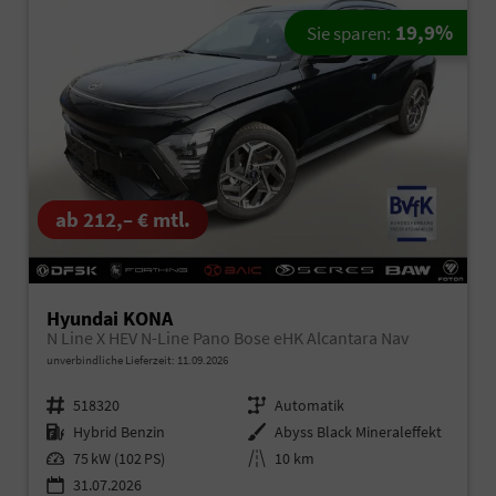
19,9%
Sie sparen:
ab 212,– € mtl.
Hyundai KONA
N Line X HEV N-Line Pano Bose eHK Alcantara Nav
unverbindliche Lieferzeit:
11.09.2026
Fahrzeugnr.
518320
Getriebe
Automatik
Kraftstoff
Hybrid Benzin
Außenfarbe
Abyss Black Mineraleffekt
Leistung
75 kW (102 PS)
Kilometerstand
10 km
31.07.2026