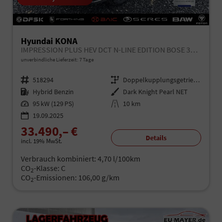
Hyundai KONA
IMPRESSION PLUS HEV DCT N-LINE EDITION BOSE 360 NAVI SHZ
unverbindliche Lieferzeit:
7 Tage
Fahrzeugnr.
518294
Getriebe
Doppelkupplungsgetriebe (DSG)
Kraftstoff
Hybrid Benzin
Außenfarbe
Dark Knight Pearl NET
Leistung
95 kW (129 PS)
Kilometerstand
10 km
19.09.2025
33.490,– €
Details
incl. 19% MwSt.
Verbrauch kombiniert:
4,70 l/100km
CO
-Klasse:
C
2
CO
-Emissionen:
106,00 g/km
2