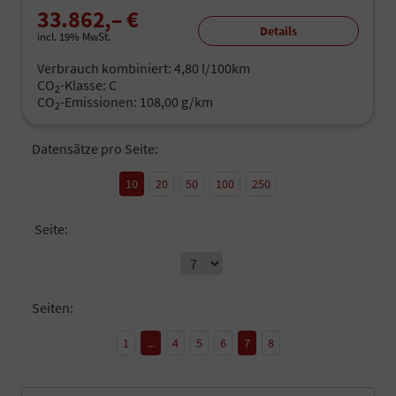
33.862,– €
Details
incl. 19% MwSt.
Verbrauch kombiniert:
4,80 l/100km
CO
-Klasse:
C
2
CO
-Emissionen:
108,00 g/km
2
Datensätze pro Seite:
10
20
50
100
250
Seite:
Seiten:
1
...
4
5
6
7
8