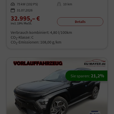
Leistung
75 kW (102 PS)
Kilometerstand
10 km
31.07.2026
32.995,– €
Details
incl. 19% MwSt.
Verbrauch kombiniert:
4,80 l/100km
CO
-Klasse:
C
2
CO
-Emissionen:
108,00 g/km
2
21,2%
Sie sparen: