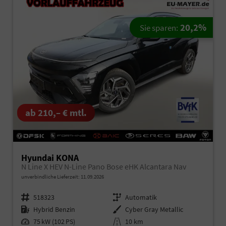
20,2%
Sie sparen:
ab 210,– € mtl.
Hyundai KONA
N Line X HEV N-Line Pano Bose eHK Alcantara Nav
unverbindliche Lieferzeit:
11.09.2026
Fahrzeugnr.
518323
Getriebe
Automatik
Kraftstoff
Hybrid Benzin
Außenfarbe
Cyber Gray Metallic
Leistung
75 kW (102 PS)
Kilometerstand
10 km