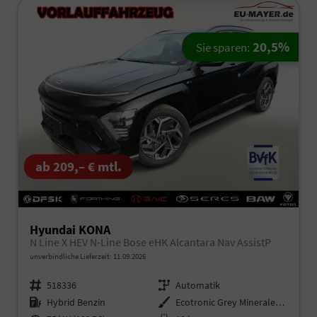
20,5%
Sie sparen:
ab 209,– € mtl.
Hyundai KONA
N Line X HEV N-Line Bose eHK Alcantara Nav AssistP
unverbindliche Lieferzeit:
11.09.2026
Fahrzeugnr.
518336
Getriebe
Automatik
Kraftstoff
Hybrid Benzin
Außenfarbe
Ecotronic Grey Mineraleffekt / D