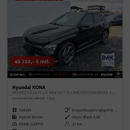
ab 210,– € mtl.
Hyundai KONA
IMPRESSION PLUS HEV DCT N-LINE EDITION BOSE 360 NAVI SHZ
unverbindliche Lieferzeit:
7 Tage
Fahrzeugnr.
518295
Getriebe
Doppelkupplungsgetriebe (DSG)
Kraftstoff
Hybrid Benzin
Außenfarbe
Abyss Black A2B
Leistung
95 kW (129 PS)
Kilometerstand
10 km