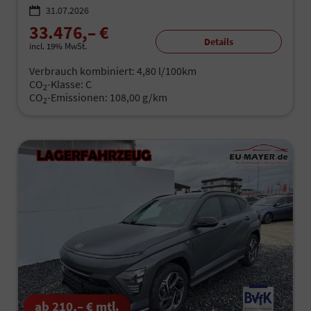
31.07.2026
33.476,– €
Details
incl. 19% MwSt.
Verbrauch kombiniert:
4,80 l/100km
CO
-Klasse:
C
2
CO
-Emissionen:
108,00 g/km
2
ab 210,– € mtl.