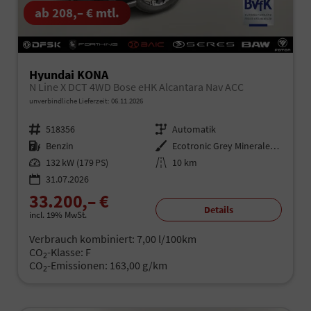
ab 208,– € mtl.
Hyundai KONA
N Line X DCT 4WD Bose eHK Alcantara Nav ACC
unverbindliche Lieferzeit:
06.11.2026
Fahrzeugnr.
518356
Getriebe
Automatik
Kraftstoff
Benzin
Außenfarbe
Ecotronic Grey Mineraleffekt
Leistung
132 kW (179 PS)
Kilometerstand
10 km
31.07.2026
33.200,– €
Details
incl. 19% MwSt.
Verbrauch kombiniert:
7,00 l/100km
CO
-Klasse:
F
2
CO
-Emissionen:
163,00 g/km
2