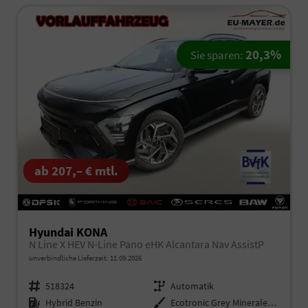
20,3%
Sie sparen:
ab 207,– € mtl.
Hyundai KONA
N Line X HEV N-Line Pano eHK Alcantara Nav AssistP
unverbindliche Lieferzeit:
11.09.2026
Fahrzeugnr.
518324
Getriebe
Automatik
Kraftstoff
Hybrid Benzin
Außenfarbe
Ecotronic Grey Mineraleffekt