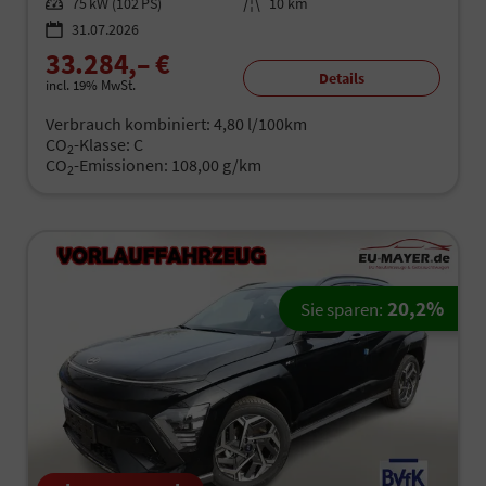
Leistung
75 kW (102 PS)
Kilometerstand
10 km
31.07.2026
33.284,– €
Details
incl. 19% MwSt.
Verbrauch kombiniert:
4,80 l/100km
CO
-Klasse:
C
2
CO
-Emissionen:
108,00 g/km
2
20,2%
Sie sparen: