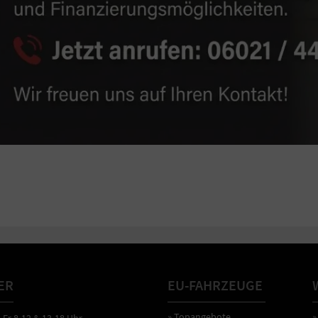
ER
EU-FAHRZEUGE
» Topangebote
»