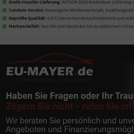
Gratis Haustür-Lieferung
: AKTION 2026 kostenlose Lieferung d
R
undum-Service
: Hauseigene Meisterwerkstatt, Inzahlungnah
Geprüfte Qualität
: 4,9/5 Sterne Kundenzufriedenheit und volle
Markenvielfalt
: Von VW und Skoda bis hin zu exklusiven Chin