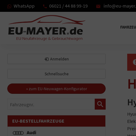
WhatsApp
06021 / 44 88 99-19
info@eu-mayer
FAHRZE
Anmelden
Schnellsuche
H
» zum EU-Neuwagen-Konfigurator
Hy
Fahrzeugnr.
Hyun
EU-BESTELLFAHRZEUGE
Elek
Prei
Audi
Hers