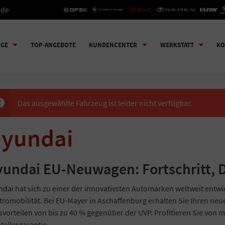
.de
UGE
TOP-ANGEBOTE
KUNDENCENTER
WERKSTATT
KO
Das ausgewählte Fahrzeug ist leider nicht verfügbar.
yundai
undai EU-Neuwagen: Fortschritt, D
dai hat sich zu einer der innovativsten Automarken weltweit entwic
tromobilität. Bei EU-Mayer in Aschaffenburg erhalten Sie Ihren ne
svorteilen von bis zu 40 % gegenüber der UVP. Profitieren Sie von m
tellergarantie.