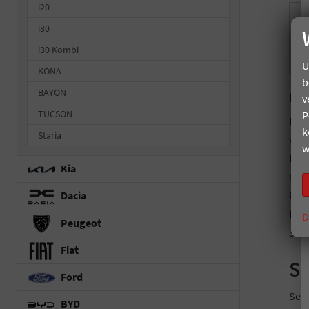
i20
i30
i30 Kombi
U
KONA
b
BAYON
Die
v
TUCSON
P
Hyun
k
Staria
ver
w
Hyun
Kia
Cock
Per
Dacia
Hyun
D
Peugeot
370 
Fiat
S
Ford
Seie
BYD