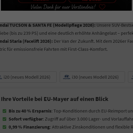
dai BAYON (Facelift 2026):
Der Crossover-SUV mit frischem Look 
ndai KONA:
Ein Design-Statement, wahlweise als Hybrid oder Elek
ndai TUCSON & SANTA FE (Modellpflege 2026):
Unsere SUV-Bestsel
iebe (bis zu 239 PS) und eine deutlich erhöhte Anhängelast – perfekt
dai Staria (Facelift 2026):
Der Van der Zukunft. Mit dem 2026er Face
tric für emissionsfreie Fahrten mit First-Class-Komfort.
i20 (neues Modell 2026)
i30 (neues Modell 2026)
Ihre Vorteile bei EU-Mayer auf einen Blick
Bis zu 40 % Ersparnis
: Top-Konditionen durch EU-Reimport un
Sofort verfügbar
: Zugriff auf über 3.000 Lager- und Vorlauffa
0,99 % Finanzierung
: Attraktive Zinskonditionen und flexible