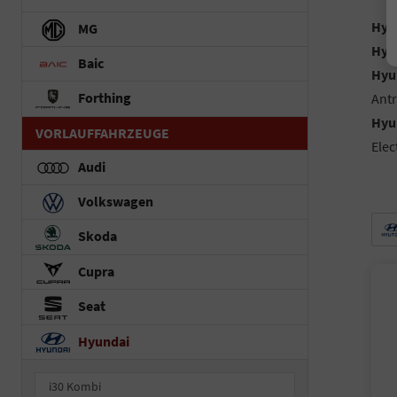
Hyun
MG
Hyu
Baic
Hyu
Forthing
Antr
Hyun
VORLAUFFAHRZEUGE
Elec
Audi
Volkswagen
Skoda
Cupra
Seat
Hyundai
i30 Kombi