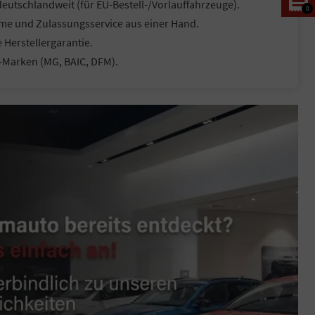
eutschlandweit (für EU-Bestell-/Vorlauffahrzeuge).
0
me und Zulassungsservice aus einer Hand.
 Herstellergarantie.
a-Marken (MG, BAIC, DFM).