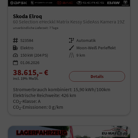
Skoda Elroq
60 Selection eHeckkl Matrix Kessy SideAss Kamera 19Z
unverbindliche Lieferzeit:
7 Tage
Fahrzeugnr.
523584
Getriebe
Automatik
Kraftstoff
Elektro
Außenfarbe
Moon-Weiß Perleffekt
Leistung
150 kW (204 PS)
Kilometerstand
9 km
01.06.2026
38.615,– €
Details
incl. 19% MwSt.
Stromverbrauch kombiniert:
15,90 kWh/100km
Elektrische Reichweite:
426 km
CO
-Klasse:
A
2
CO
-Emissionen:
0 g/km
2