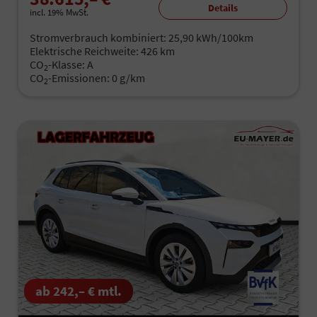
Details
incl. 19% MwSt.
Stromverbrauch kombiniert:
25,90 kWh/100km
Elektrische Reichweite:
426 km
CO
-Klasse:
A
2
CO
-Emissionen:
0 g/km
2
ab 242,– € mtl.