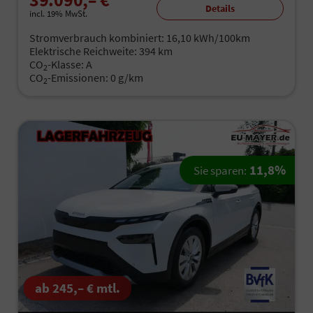
Details
incl. 19% MwSt.
Stromverbrauch kombiniert:
16,10 kWh/100km
Elektrische Reichweite:
394 km
CO
-Klasse:
A
2
CO
-Emissionen:
0 g/km
2
11,8%
Sie sparen:
ab 245,– € mtl.