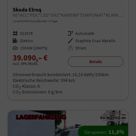
Skoda Elroq
60*ACC*PDC*LED*SHZ*KAMERA*TEMPOMAT*KLIMA*SMARTLINK*EL-HECKKLAPPE*19-ZOLL
unverbindliche Lieferzeit:
6 Tage
Fahrzeugnr.
523578
Getriebe
Automatik
Kraftstoff
Elektro
Außenfarbe
Graphite Grau Metallic
Leistung
150 kW (204 PS)
Kilometerstand
50 km
39.090,– €
Details
incl. 19% MwSt.
Stromverbrauch kombiniert:
16,10 kWh/100km
Elektrische Reichweite:
394 km
CO
-Klasse:
A
2
CO
-Emissionen:
0 g/km
2
11,8%
Sie sparen: