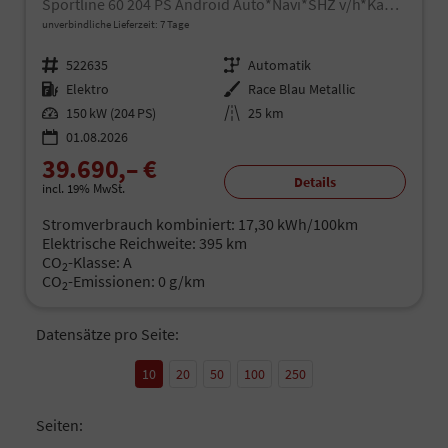
Sportline 60 204 PS Android Auto*Navi*SHZ v/h*Kamera*E-Heck*Kessy*ACC
unverbindliche Lieferzeit:
7 Tage
Fahrzeugnr.
522635
Getriebe
Automatik
Kraftstoff
Elektro
Außenfarbe
Race Blau Metallic
Leistung
150 kW (204 PS)
Kilometerstand
25 km
01.08.2026
39.690,– €
Details
incl. 19% MwSt.
Stromverbrauch kombiniert:
17,30 kWh/100km
Elektrische Reichweite:
395 km
CO
-Klasse:
A
2
CO
-Emissionen:
0 g/km
2
Datensätze pro Seite:
10
20
50
100
250
Seiten: