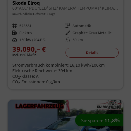
Skoda Elroq
60*ACC*PDC*LED*SHZ*KAMERA*TEMPOMAT*KLIMA*SMARTLINK*EL-HECKKLAPPE*19-ZOLL
unverbindliche Lieferzeit:
6 Tage
Fahrzeugnr.
523581
Getriebe
Automatik
Kraftstoff
Elektro
Außenfarbe
Graphite Grau Metallic
Leistung
150 kW (204 PS)
Kilometerstand
50 km
39.090,– €
Details
incl. 19% MwSt.
Stromverbrauch kombiniert:
16,10 kWh/100km
Elektrische Reichweite:
394 km
CO
-Klasse:
A
2
CO
-Emissionen:
0 g/km
2
11,8%
Sie sparen: