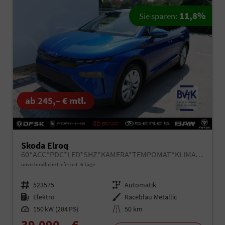
11,8%
Sie sparen:
ab 245,– € mtl.
Skoda Elroq
60*ACC*PDC*LED*SHZ*KAMERA*TEMPOMAT*KLIMA*SMARTLINK*EL-HECKKLAPPE*19-ZOLL
unverbindliche Lieferzeit:
6 Tage
Fahrzeugnr.
523575
Getriebe
Automatik
Kraftstoff
Elektro
Außenfarbe
Raceblau Metallic
Leistung
150 kW (204 PS)
Kilometerstand
50 km
39.090,– €