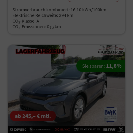
Stromverbrauch kombiniert:
16,10 kWh/100km
Elektrische Reichweite:
394 km
CO
-Klasse:
A
2
CO
-Emissionen:
0 g/km
2
11,8%
Sie sparen:
ab 245,– € mtl.