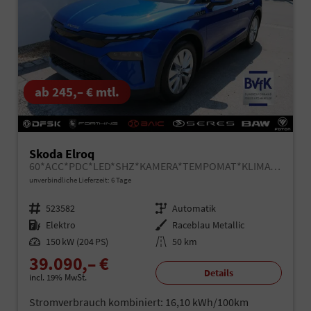
ab 245,– € mtl.
Skoda Elroq
60*ACC*PDC*LED*SHZ*KAMERA*TEMPOMAT*KLIMA*SMARTLINK*EL-HECKKLAPPE*19-ZOLL
unverbindliche Lieferzeit:
6 Tage
Fahrzeugnr.
523582
Getriebe
Automatik
Kraftstoff
Elektro
Außenfarbe
Raceblau Metallic
Leistung
150 kW (204 PS)
Kilometerstand
50 km
39.090,– €
Details
incl. 19% MwSt.
Stromverbrauch kombiniert:
16,10 kWh/100km