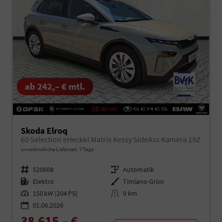
ab 242,– € mtl.
Skoda Elroq
60 Selection eHeckkl Matrix Kessy SideAss Kamera 19Z
unverbindliche Lieferzeit:
7 Tage
Fahrzeugnr.
520608
Getriebe
Automatik
Kraftstoff
Elektro
Außenfarbe
Timiano-Grün
Leistung
150 kW (204 PS)
Kilometerstand
9 km
01.06.2026
38.615,– €