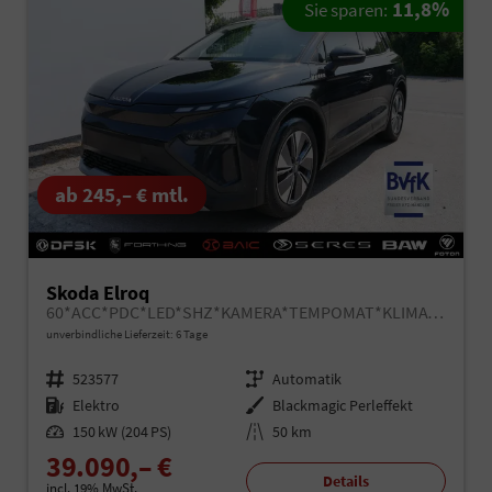
11,8%
Sie sparen:
ab 245,– € mtl.
Skoda Elroq
60*ACC*PDC*LED*SHZ*KAMERA*TEMPOMAT*KLIMA*SMARTLINK*EL-HECKKLAPPE*19-ZOLL
unverbindliche Lieferzeit:
6 Tage
Fahrzeugnr.
523577
Getriebe
Automatik
Kraftstoff
Elektro
Außenfarbe
Blackmagic Perleffekt
Leistung
150 kW (204 PS)
Kilometerstand
50 km
39.090,– €
Details
incl. 19% MwSt.