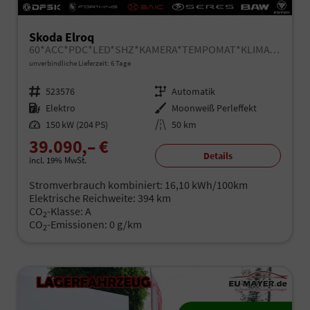
Skoda Elroq
60*ACC*PDC*LED*SHZ*KAMERA*TEMPOMAT*KLIMA*SMARTLINK*EL-HECKKLAPPE*19-ZOLL
unverbindliche Lieferzeit:
6 Tage
Fahrzeugnr.
523576
Getriebe
Automatik
Kraftstoff
Elektro
Außenfarbe
Moonweiß Perleffekt
Leistung
150 kW (204 PS)
Kilometerstand
50 km
39.090,– €
Details
incl. 19% MwSt.
Stromverbrauch kombiniert:
16,10 kWh/100km
Elektrische Reichweite:
394 km
CO
-Klasse:
A
2
CO
-Emissionen:
0 g/km
2