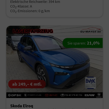
Elektrische Reichweite:
394 km
CO
-Klasse:
A
2
CO
-Emissionen:
0 g/km
2
21,0%
Sie sparen:
ab 249,– € mtl.
Skoda Elroq