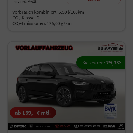
incl. 19% MwSt.
Verbrauch kombiniert:
5,50 l/100km
CO
-Klasse:
D
2
CO
-Emissionen:
125,00 g/km
2
29,3%
Sie sparen:
ab 169,– € mtl.