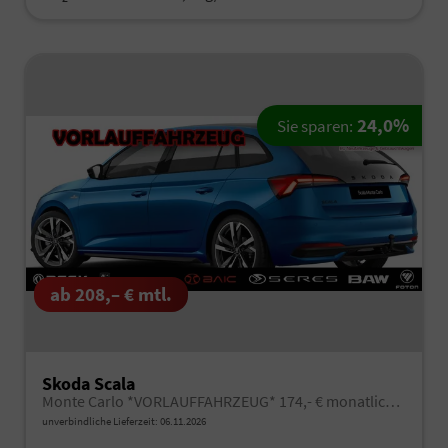
24,0%
Sie sparen:
ab 208,– € mtl.
Skoda Scala
Monte Carlo *VORLAUFFAHRZEUG* 174,- € monatlich* 36 Monate* Ohne Kilometerbegrenzung*
unverbindliche Lieferzeit:
06.11.2026