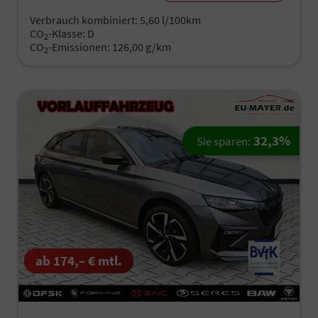
Verbrauch kombiniert:
5,60 l/100km
CO
-Klasse:
D
2
CO
-Emissionen:
126,00 g/km
2
32,3%
Sie sparen:
ab 174,– € mtl.