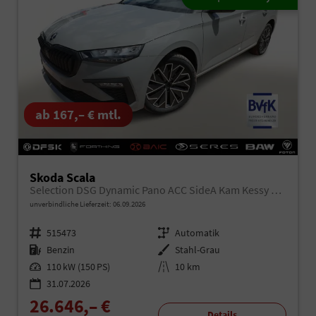
ab 167,– € mtl.
Skoda Scala
Selection DSG Dynamic Pano ACC SideA Kam Kessy SHZ
unverbindliche Lieferzeit:
06.09.2026
Fahrzeugnr.
515473
Getriebe
Automatik
Kraftstoff
Benzin
Außenfarbe
Stahl-Grau
Leistung
110 kW (150 PS)
Kilometerstand
10 km
31.07.2026
26.646,– €
Details