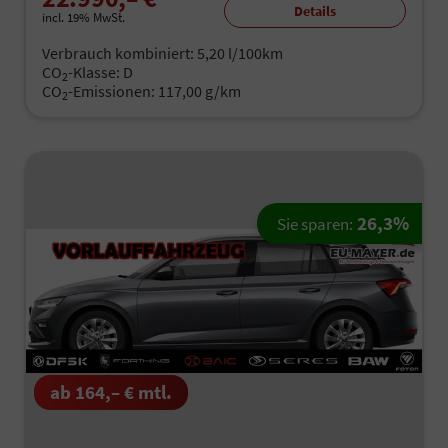
Details
incl. 19% MwSt.
Verbrauch kombiniert:
5,20 l/100km
CO
-Klasse:
D
2
CO
-Emissionen:
117,00 g/km
2
26,3%
Sie sparen:
ab 164,– € mtl.