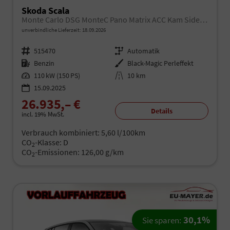
Skoda Scala
Monte Carlo DSG MonteC Pano Matrix ACC Kam SideA Kessy
unverbindliche Lieferzeit:
18.09.2026
Fahrzeugnr.
515470
Getriebe
Automatik
Kraftstoff
Benzin
Außenfarbe
Black-Magic Perleffekt
Leistung
110 kW (150 PS)
Kilometerstand
10 km
15.09.2025
26.935,– €
Details
incl. 19% MwSt.
Verbrauch kombiniert:
5,60 l/100km
CO
-Klasse:
D
2
CO
-Emissionen:
126,00 g/km
2
30,1%
Sie sparen: