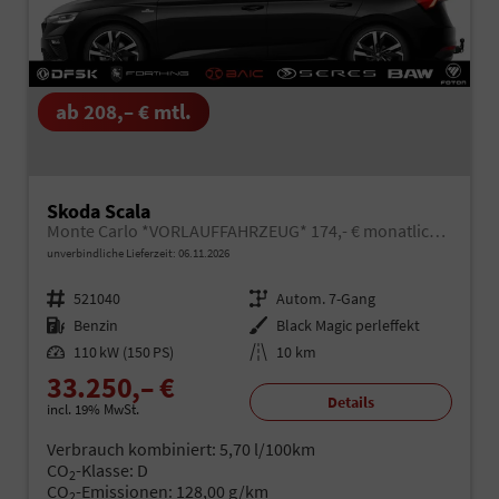
ab 208,– € mtl.
Skoda Scala
Monte Carlo *VORLAUFFAHRZEUG* 174,- € monatlich* 36 Monate* Ohne Kilometerbegrenzung*
unverbindliche Lieferzeit:
06.11.2026
Fahrzeugnr.
521040
Getriebe
Autom. 7-Gang
Kraftstoff
Benzin
Außenfarbe
Black Magic perleffekt
Leistung
110 kW (150 PS)
Kilometerstand
10 km
33.250,– €
Details
incl. 19% MwSt.
Verbrauch kombiniert:
5,70 l/100km
CO
-Klasse:
D
2
CO
-Emissionen:
128,00 g/km
2