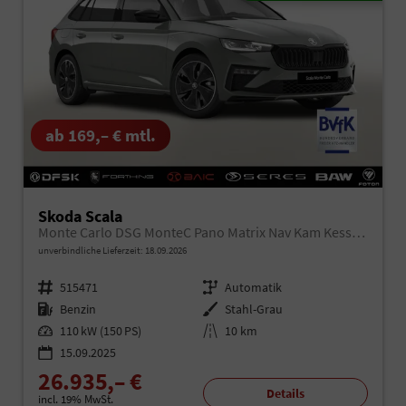
ab 169,– € mtl.
Skoda Scala
Monte Carlo DSG MonteC Pano Matrix Nav Kam Kessy SHZ
unverbindliche Lieferzeit:
18.09.2026
Fahrzeugnr.
515471
Getriebe
Automatik
Kraftstoff
Benzin
Außenfarbe
Stahl-Grau
Leistung
110 kW (150 PS)
Kilometerstand
10 km
15.09.2025
26.935,– €
Details
incl. 19% MwSt.