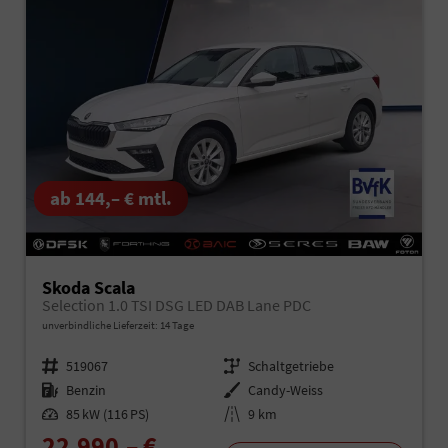
ab 144,– € mtl.
Skoda Scala
Selection 1.0 TSI DSG LED DAB Lane PDC
unverbindliche Lieferzeit:
14 Tage
Fahrzeugnr.
519067
Getriebe
Schaltgetriebe
Kraftstoff
Benzin
Außenfarbe
Candy-Weiss
Leistung
85 kW (116 PS)
Kilometerstand
9 km
22.990,– €