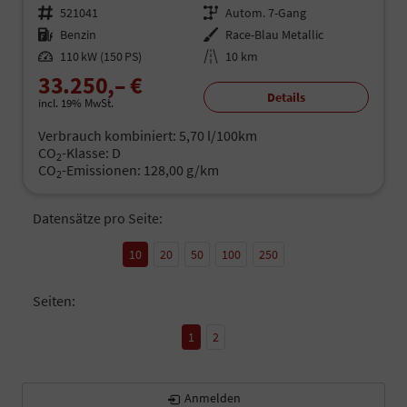
Fahrzeugnr.
521041
Getriebe
Autom. 7-Gang
Kraftstoff
Benzin
Außenfarbe
Race-Blau Metallic
Leistung
110 kW (150 PS)
Kilometerstand
10 km
33.250,– €
Details
incl. 19% MwSt.
Verbrauch kombiniert:
5,70 l/100km
CO
-Klasse:
D
2
CO
-Emissionen:
128,00 g/km
2
Datensätze pro Seite:
10
20
50
100
250
Seiten:
1
2
Anmelden