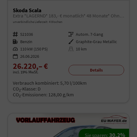
Skoda Scala
Extra *LAGERND* 183,- € monatlich* 48 Monate* Ohne Kilometerbegrenzung*
unverbindliche Lieferzeit:
4 Wochen
Fahrzeugnr.
521036
Getriebe
Autom. 7-Gang
Kraftstoff
Benzin
Außenfarbe
Graphite-Grau Metallic
Leistung
110 kW (150 PS)
Kilometerstand
10 km
26.06.2026
26.220,– €
Details
incl. 19% MwSt.
Verbrauch kombiniert:
5,70 l/100km
CO
-Klasse:
D
2
CO
-Emissionen:
128,00 g/km
2
30,2%
Sie sparen: