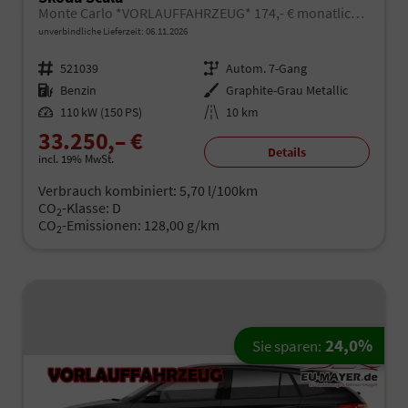
Monte Carlo *VORLAUFFAHRZEUG* 174,- € monatlich* 36 Monate* Ohne Kilometerbegrenzung*
unverbindliche Lieferzeit:
06.11.2026
Fahrzeugnr.
521039
Getriebe
Autom. 7-Gang
Kraftstoff
Benzin
Außenfarbe
Graphite-Grau Metallic
Leistung
110 kW (150 PS)
Kilometerstand
10 km
33.250,– €
Details
incl. 19% MwSt.
Verbrauch kombiniert:
5,70 l/100km
CO
-Klasse:
D
2
CO
-Emissionen:
128,00 g/km
2
24,0%
Sie sparen: