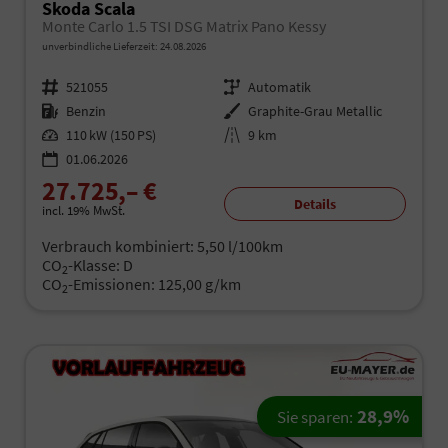
Skoda Scala
Monte Carlo 1.5 TSI DSG Matrix Pano Kessy
unverbindliche Lieferzeit:
24.08.2026
Fahrzeugnr.
521055
Getriebe
Automatik
Kraftstoff
Benzin
Außenfarbe
Graphite-Grau Metallic
Leistung
110 kW (150 PS)
Kilometerstand
9 km
01.06.2026
27.725,– €
Details
incl. 19% MwSt.
Verbrauch kombiniert:
5,50 l/100km
CO
-Klasse:
D
2
CO
-Emissionen:
125,00 g/km
2
28,9%
Sie sparen: