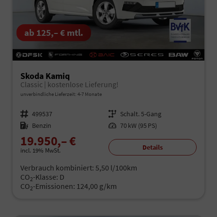
ab 125,– € mtl.
Skoda Kamiq
Classic | kostenlose Lieferung!
unverbindliche Lieferzeit: 4-7 Monate
Fahrzeugnr.
499537
Getriebe
Schalt. 5-Gang
Kraftstoff
Benzin
Leistung
70 kW (95 PS)
19.950,– €
Details
incl. 19% MwSt.
Verbrauch kombiniert:
5,50 l/100km
CO
-Klasse:
D
2
CO
-Emissionen:
124,00 g/km
2