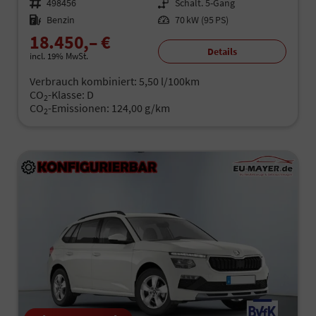
Fahrzeugnr.
498456
Getriebe
Schalt. 5-Gang
Kraftstoff
Benzin
Leistung
70 kW (95 PS)
18.450,– €
Details
incl. 19% MwSt.
Verbrauch kombiniert:
5,50 l/100km
CO
-Klasse:
D
2
CO
-Emissionen:
124,00 g/km
2