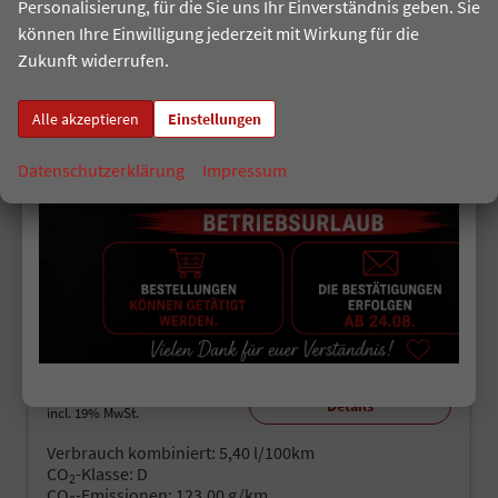
Personalisierung, für die Sie uns Ihr Einverständnis geben. Sie
können Ihre Einwilligung jederzeit mit Wirkung für die
Zukunft widerrufen.
Alle akzeptieren
Einstellungen
ab 130,– € mtl.
Datenschutzerklärung
Impressum
Skoda Kamiq
Classic | kostenlose Lieferung!
unverbindliche Lieferzeit: 4-7 Monate
Fahrzeugnr.
499538
Getriebe
Schalt. 6-Gang
Kraftstoff
Benzin
Leistung
85 kW (116 PS)
20.700,– €
Details
incl. 19% MwSt.
Verbrauch kombiniert:
5,40 l/100km
CO
-Klasse:
D
2
CO
-Emissionen:
123,00 g/km