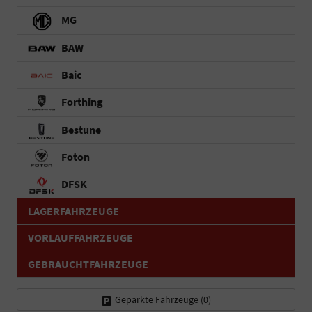
MG
BAW
Baic
Forthing
Bestune
Foton
DFSK
LAGERFAHRZEUGE
VORLAUFFAHRZEUGE
GEBRAUCHTFAHRZEUGE
Geparkte Fahrzeuge (
0
)