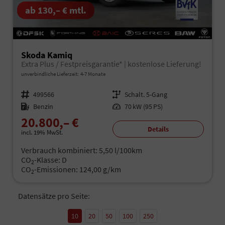
ab 130,– € mtl.
Skoda Kamiq
Extra Plus / Festpreisgarantie* | kostenlose Lieferung!
unverbindliche Lieferzeit: 4-7 Monate
Fahrzeugnr.
499566
Getriebe
Schalt. 5-Gang
Kraftstoff
Benzin
Leistung
70 kW (95 PS)
20.800,– €
Details
incl. 19% MwSt.
Verbrauch kombiniert:
5,50 l/100km
CO
-Klasse:
D
2
CO
-Emissionen:
124,00 g/km
2
Datensätze pro Seite:
10
20
50
100
250