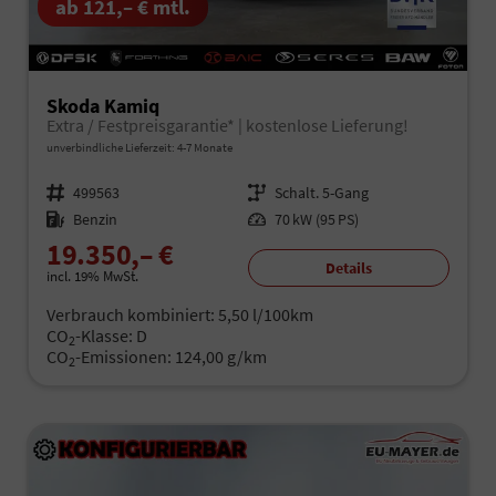
ab 121,– € mtl.
Skoda Kamiq
Extra / Festpreisgarantie* | kostenlose Lieferung!
unverbindliche Lieferzeit: 4-7 Monate
Fahrzeugnr.
499563
Getriebe
Schalt. 5-Gang
Kraftstoff
Benzin
Leistung
70 kW (95 PS)
19.350,– €
Details
incl. 19% MwSt.
Verbrauch kombiniert:
5,50 l/100km
CO
-Klasse:
D
2
CO
-Emissionen:
124,00 g/km
2