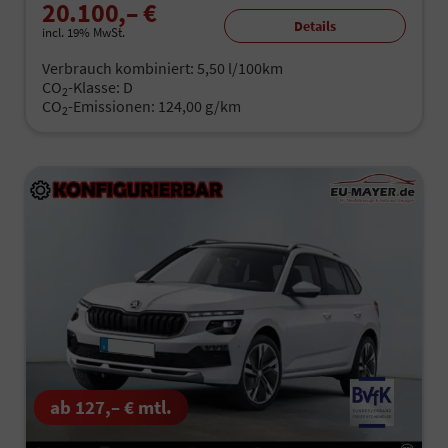
20.100,– €
Details
incl. 19% MwSt.
Verbrauch kombiniert:
5,50 l/100km
CO
-Klasse:
D
2
CO
-Emissionen:
124,00 g/km
2
ab 127,– € mtl.