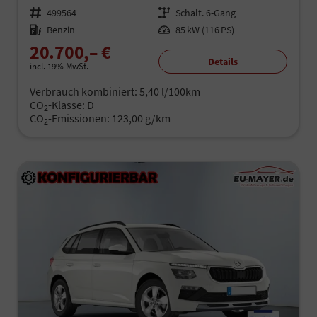
Fahrzeugnr.
499564
Getriebe
Schalt. 6-Gang
Kraftstoff
Benzin
Leistung
85 kW (116 PS)
20.700,– €
Details
incl. 19% MwSt.
Verbrauch kombiniert:
5,40 l/100km
CO
-Klasse:
D
2
CO
-Emissionen:
123,00 g/km
2