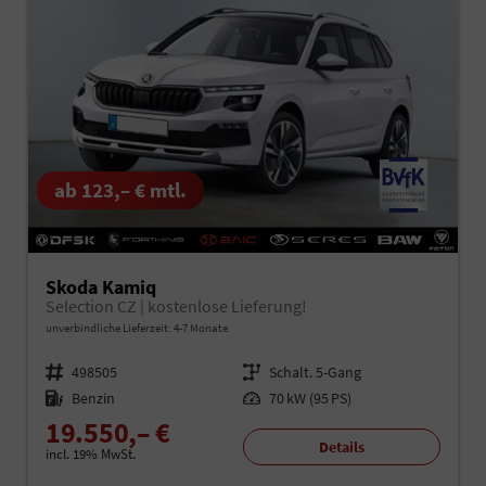
ab 123,– € mtl.
Skoda Kamiq
Selection CZ | kostenlose Lieferung!
unverbindliche Lieferzeit: 4-7 Monate
Fahrzeugnr.
498505
Getriebe
Schalt. 5-Gang
Kraftstoff
Benzin
Leistung
70 kW (95 PS)
19.550,– €
Details
incl. 19% MwSt.