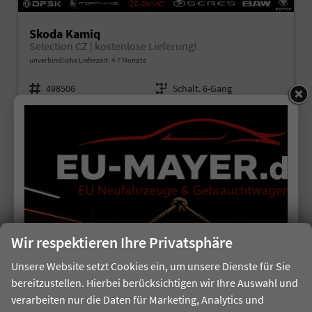
Skoda Kamiq
Selection CZ | kostenlose Lieferung!
unverbindliche Lieferzeit: 4-7 Monate
Fahrzeugnr.
498506
Getriebe
Schalt. 6-Gang
Kraftstoff
Benzin
Leistung
85 kW (116 PS)
20.300,– €
Details
incl. 19% MwSt.
Verbrauch kombiniert:
5,40 l/100km
CO
-Klasse:
D
2
CO
-Emissionen:
123,00 g/km
2
Wir respektieren Ihre Privatsphäre
Unsere Website setzt Cookies ein, um unsere Dienste für Sie
bereitzustellen. Hierbei berücksichtigen wir Ihre Auswahl und
verarbeiten nur die Daten für Marketing, Analytics und