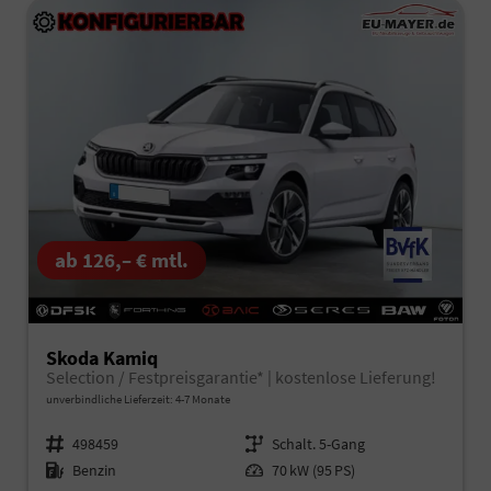
ab 126,– € mtl.
Skoda Kamiq
Selection / Festpreisgarantie* | kostenlose Lieferung!
unverbindliche Lieferzeit: 4-7 Monate
Fahrzeugnr.
498459
Getriebe
Schalt. 5-Gang
Kraftstoff
Benzin
Leistung
70 kW (95 PS)