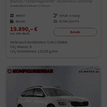
Essence / Festpreisgarantie* | kostenlose Lieferung!
unverbindliche Lieferzeit: 4-7 Monate
Fahrzeugnr.
498457
Getriebe
Schalt. 6-Gang
Kraftstoff
Benzin
Leistung
85 kW (116 PS)
19.890,– €
Details
incl. 19% MwSt.
Verbrauch kombiniert:
5,40 l/100km
CO
-Klasse:
D
2
CO
-Emissionen:
123,00 g/km
2