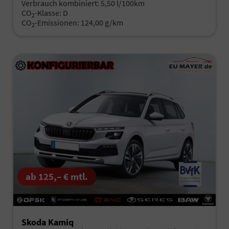
Verbrauch kombiniert:
5,50 l/100km
CO
-Klasse:
D
2
CO
-Emissionen:
124,00 g/km
2
ab 125,– € mtl.
Skoda Kamiq