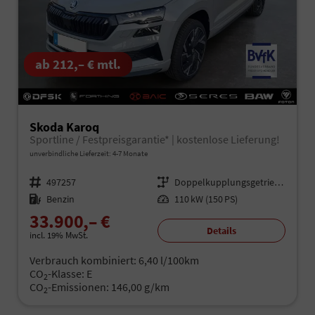
ab 212,– € mtl.
Skoda Karoq
Sportline / Festpreisgarantie* | kostenlose Lieferung!
unverbindliche Lieferzeit: 4-7 Monate
Fahrzeugnr.
497257
Getriebe
Doppelkupplungsgetriebe (DSG)
Kraftstoff
Benzin
Leistung
110 kW (150 PS)
33.900,– €
Details
incl. 19% MwSt.
Verbrauch kombiniert:
6,40 l/100km
CO
-Klasse:
E
2
CO
-Emissionen:
146,00 g/km
2