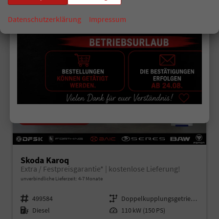
Datenschutzerklärung
Impressum
ab 222,– € mtl.
Skoda Karoq
Extra / Festpreisgarantie* | kostenlose Lieferung!
unverbindliche Lieferzeit: 4-7 Monate
Fahrzeugnr.
499584
Getriebe
Doppelkupplungsgetriebe (DSG)
Kraftstoff
Diesel
Leistung
110 kW (150 PS)