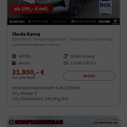
ab 199,– € mtl.
Skoda Karoq
Sportline / Festpreisgarantie* | kostenlose Lieferung!
unverbindliche Lieferzeit: 4-7 Monate
Fahrzeugnr.
497256
Getriebe
Schalt. 6-Gang
Kraftstoff
Benzin
Leistung
110 kW (150 PS)
31.800,– €
Details
incl. 19% MwSt.
Verbrauch kombiniert:
6,40 l/100km
CO
-Klasse:
E
2
CO
-Emissionen:
146,00 g/km
2