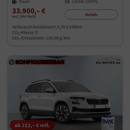
Kraftstoff
Diesel
Leistung
110 kW (150 PS)
33.900,– €
Details
incl. 19% MwSt.
Verbrauch kombiniert:
5,70 l/100km
CO
-Klasse:
E
2
CO
-Emissionen:
150,00 g/km
2
ab 212,– € mtl.