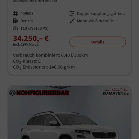
unverbindliche Lieferzeit: 7 Tag
Fahrzeugnr.
499608
Getriebe
Doppelkupplungsgetriebe (DSG)
Kraftstoff
Benzin
Außenfarbe
Moon-Weiß metallic
Leistung
110 kW (150 PS)
34.250,– €
Details
incl. 19% MwSt.
Verbrauch kombiniert:
6,40 l/100km
CO
-Klasse:
E
2
CO
-Emissionen:
146,00 g/km
2