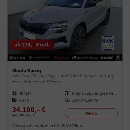
ab 214,– € mtl.
Skoda Karoq
Selection / Festpreisgarantie* | kostenlose Lieferung!
unverbindliche Lieferzeit: 4-7 Monate
Fahrzeugnr.
497246
Getriebe
Doppelkupplungsgetriebe (DSG)
Kraftstoff
Diesel
Leistung
110 kW (150 PS)
34.100,– €
Details
incl. 19% MwSt.
Verbrauch kombiniert:
5,70 l/100km