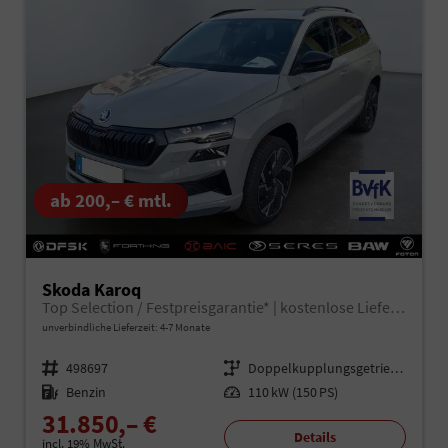
ab 200,– € mtl.
Skoda Karoq
Top Selection / Festpreisgarantie* | kostenlose Lieferung!
unverbindliche Lieferzeit: 4-7 Monate
Fahrzeugnr.
498697
Getriebe
Doppelkupplungsgetriebe (DSG)
Kraftstoff
Benzin
Leistung
110 kW (150 PS)
31.850,– €
Details
incl. 19% MwSt.