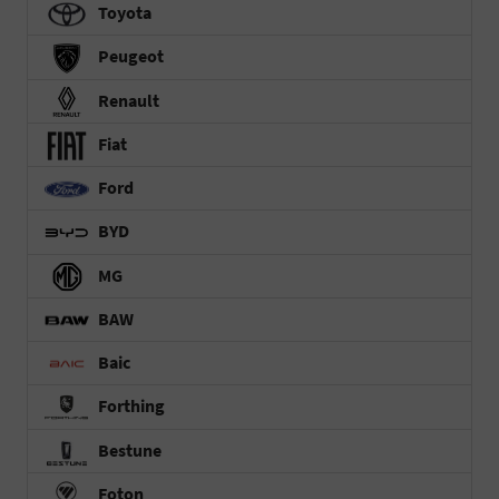
Toyota
Peugeot
Renault
Fiat
Ford
BYD
MG
BAW
Baic
Forthing
Bestune
Foton