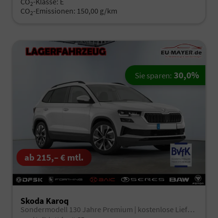
CO
-Klasse:
E
2
CO
-Emissionen:
150,00 g/km
2
30,0%
Sie sparen:
ab 215,– € mtl.
Skoda Karoq
Sondermodell 130 Jahre Premium | kostenlose Lieferung! /sofort verfügbar