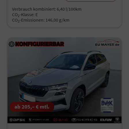
Verbrauch kombiniert:
6,40 l/100km
CO
-Klasse:
E
2
CO
-Emissionen:
146,00 g/km
2
ab 205,– € mtl.