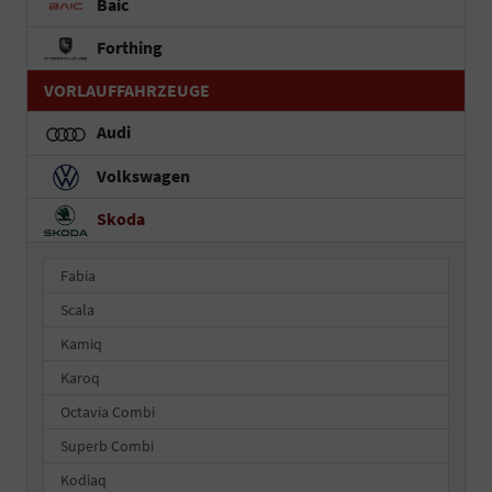
Baic
Forthing
VORLAUFFAHRZEUGE
Audi
Volkswagen
Skoda
Fabia
Scala
Kamiq
Karoq
Octavia Combi
Superb Combi
Kodiaq