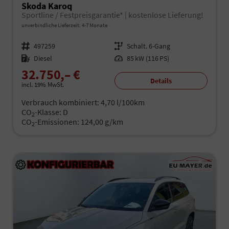
Skoda Karoq
Sportline / Festpreisgarantie* | kostenlose Lieferung!
unverbindliche Lieferzeit: 4-7 Monate
Fahrzeugnr.
497259
Getriebe
Schalt. 6-Gang
Kraftstoff
Diesel
Leistung
85 kW (116 PS)
32.750,– €
Details
incl. 19% MwSt.
Verbrauch kombiniert:
4,70 l/100km
CO
-Klasse:
D
2
CO
-Emissionen:
124,00 g/km
2