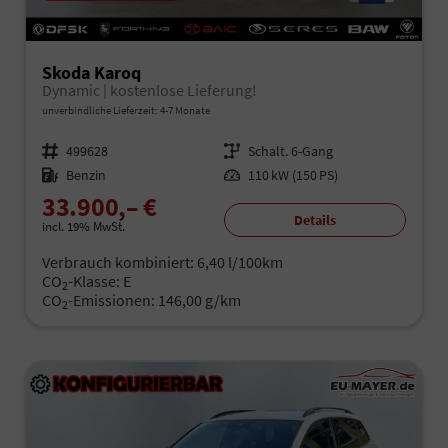
Skoda Karoq
Dynamic | kostenlose Lieferung!
unverbindliche Lieferzeit: 4-7 Monate
Fahrzeugnr.
499628
Getriebe
Schalt. 6-Gang
Kraftstoff
Benzin
Leistung
110 kW (150 PS)
33.900,– €
Details
incl. 19% MwSt.
Verbrauch kombiniert:
6,40 l/100km
CO
-Klasse:
E
2
CO
-Emissionen:
146,00 g/km
2