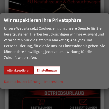
ID. BUZZ
Amarok
Caddy Maxi
Wir respektieren Ihre Privatsphäre
Crafter
Unsere Website setzt Cookies ein, um unsere Dienste für Sie
Crafter Kastenwagen
bereitzustellen. Hierbei berücksichtigen wir Ihre Auswahl und
T7 Multivan
verarbeiten nur die Daten für Marketing, Analytics und
Personalisierung, für die Sie uns Ihr Einverständnis geben. Sie
T7 California
können Ihre Einwilligung jederzeit mit Wirkung für die
T7 Kastenwagen
Zukunft widerrufen.
Skoda
Alle akzeptieren
Einstellungen
Cupra
Datenschutzerklärung
Impressum
Seat
Hyundai
Kia