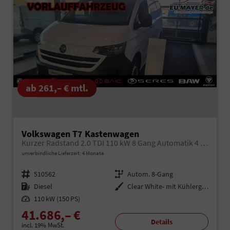
ab 261,– € mtl.
Volkswagen T7 Kastenwagen
Kurzer Radstand 2.0 TDI 110 kW 8 Gang Automatik 4 Motion, Klima, 70 l Tank, Außenspiegel elektrisch klappbar, Fahrerassistenzpaket, viele Sonderausstattungen
unverbindliche Lieferzeit:
4 Monate
Fahrzeugnr.
510562
Getriebe
Autom. 8-Gang
Kraftstoff
Diesel
Außenfarbe
Clear White- mit Kühlergrill in Weiß
Leistung
110 kW (150 PS)
41.686,– €
Details
incl. 19% MwSt.