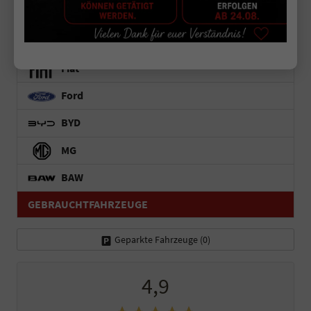
Dacia
Peugeot
Fiat
Ford
BYD
MG
BAW
GEBRAUCHTFAHRZEUGE
Geparkte Fahrzeuge (
0
)
4,9