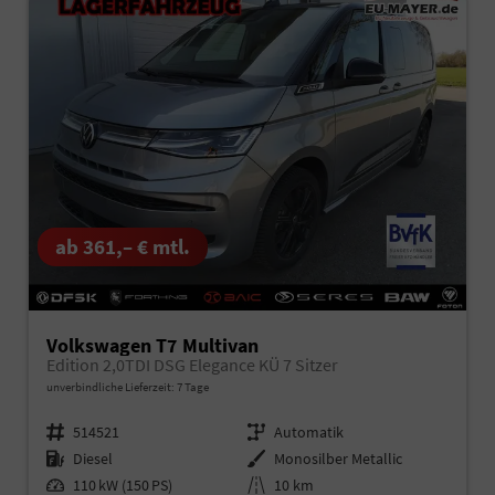
ab 361,– € mtl.
Volkswagen T7 Multivan
Edition 2,0TDI DSG Elegance KÜ 7 Sitzer
unverbindliche Lieferzeit:
7 Tage
Fahrzeugnr.
514521
Getriebe
Automatik
Kraftstoff
Diesel
Außenfarbe
Monosilber Metallic
Leistung
110 kW (150 PS)
Kilometerstand
10 km