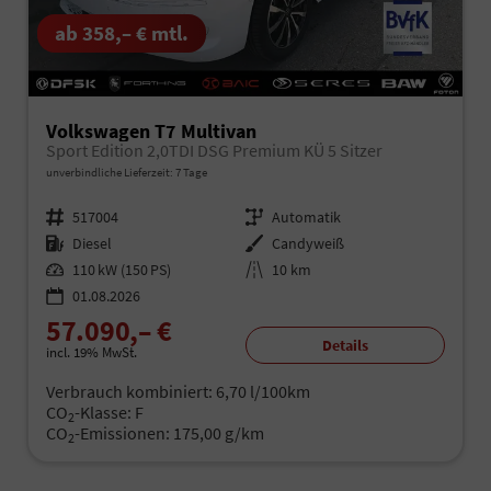
ab 358,– € mtl.
Volkswagen T7 Multivan
Sport Edition 2,0TDI DSG Premium KÜ 5 Sitzer
unverbindliche Lieferzeit:
7 Tage
Fahrzeugnr.
517004
Getriebe
Automatik
Kraftstoff
Diesel
Außenfarbe
Candyweiß
Leistung
110 kW (150 PS)
Kilometerstand
10 km
01.08.2026
57.090,– €
Details
incl. 19% MwSt.
Verbrauch kombiniert:
6,70 l/100km
CO
-Klasse:
F
2
CO
-Emissionen:
175,00 g/km
2