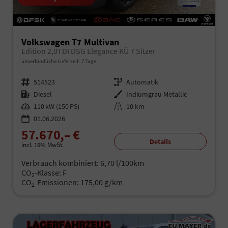
Volkswagen T7 Multivan
Edition 2,0TDI DSG Elegance KÜ 7 Sitzer
unverbindliche Lieferzeit:
7 Tage
Fahrzeugnr.
514523
Getriebe
Automatik
Kraftstoff
Diesel
Außenfarbe
Indiumgrau Metallic
Leistung
110 kW (150 PS)
Kilometerstand
10 km
01.06.2026
57.670,– €
Details
incl. 19% MwSt.
Verbrauch kombiniert:
6,70 l/100km
CO
-Klasse:
F
2
CO
-Emissionen:
175,00 g/km
2