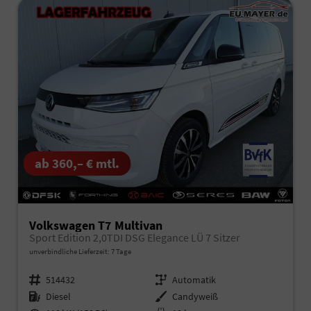
ab 360,– € mtl.
Volkswagen T7 Multivan
Sport Edition 2,0TDI DSG Elegance LÜ 7 Sitzer
unverbindliche Lieferzeit:
7 Tage
Fahrzeugnr.
514432
Getriebe
Automatik
Kraftstoff
Diesel
Außenfarbe
Candyweiß