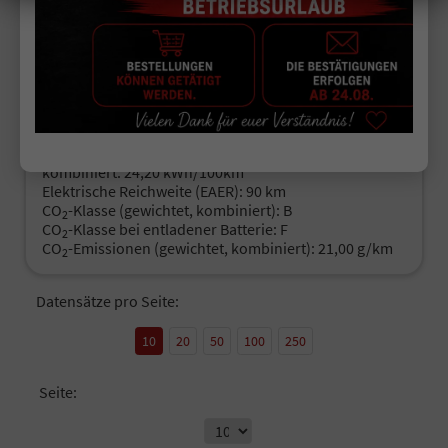
57.890,– €
Details
incl. 19% MwSt.
Energieverbrauch (gewichtet, kombiniert):
0,90 l/100km + 22,40 kWh/100km
Kraftstoffverbrauch bei entladener Batterie
kombiniert:
7,70 l/100km
Stromverbrauch bei rein elektrischem Betrieb
kombiniert:
24,20 kWh/100km
Elektrische Reichweite (EAER):
90 km
CO
-Klasse (gewichtet, kombiniert):
B
2
CO
-Klasse bei entladener Batterie:
F
2
CO
-Emissionen (gewichtet, kombiniert):
21,00 g/km
2
Datensätze pro Seite:
10
20
50
100
250
Seite: