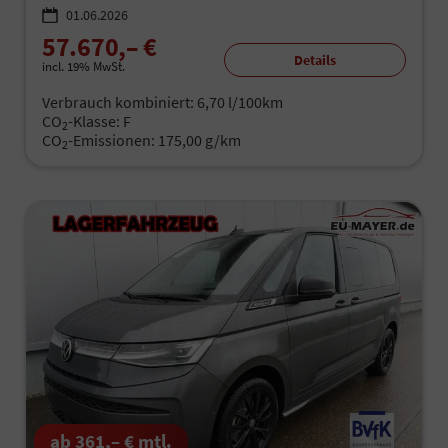
01.06.2026
57.670,– €
Details
incl. 19% MwSt.
Verbrauch kombiniert:
6,70 l/100km
CO
-Klasse:
F
2
CO
-Emissionen:
175,00 g/km
2
ab 361,– € mtl.