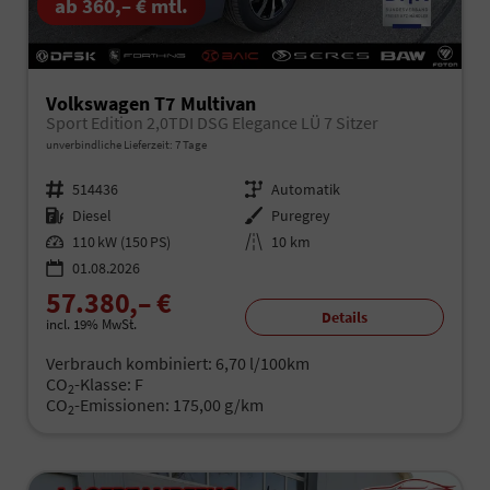
ab 360,– € mtl.
Volkswagen T7 Multivan
Sport Edition 2,0TDI DSG Elegance LÜ 7 Sitzer
unverbindliche Lieferzeit:
7 Tage
Fahrzeugnr.
514436
Getriebe
Automatik
Kraftstoff
Diesel
Außenfarbe
Puregrey
Leistung
110 kW (150 PS)
Kilometerstand
10 km
01.08.2026
57.380,– €
Details
incl. 19% MwSt.
Verbrauch kombiniert:
6,70 l/100km
CO
-Klasse:
F
2
CO
-Emissionen:
175,00 g/km
2