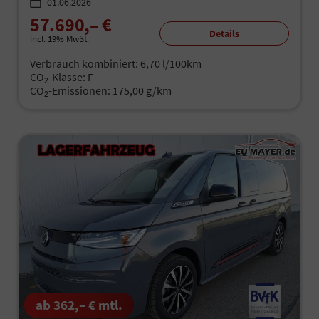
01.06.2026
57.690,– €
Details
incl. 19% MwSt.
Verbrauch kombiniert:
6,70 l/100km
CO
-Klasse:
F
2
CO
-Emissionen:
175,00 g/km
2
ab 362,– € mtl.