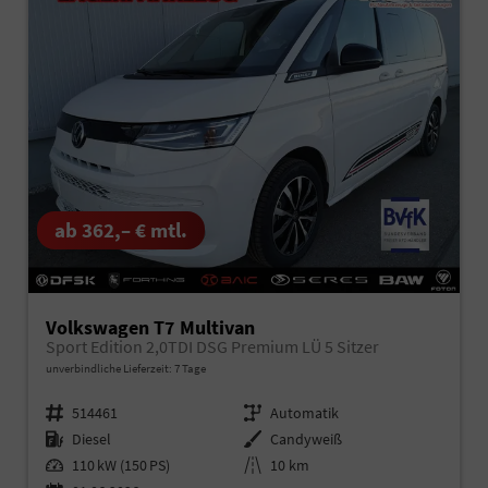
ab 362,– € mtl.
Volkswagen T7 Multivan
Sport Edition 2,0TDI DSG Premium LÜ 5 Sitzer
unverbindliche Lieferzeit:
7 Tage
Fahrzeugnr.
514461
Getriebe
Automatik
Kraftstoff
Diesel
Außenfarbe
Candyweiß
Leistung
110 kW (150 PS)
Kilometerstand
10 km