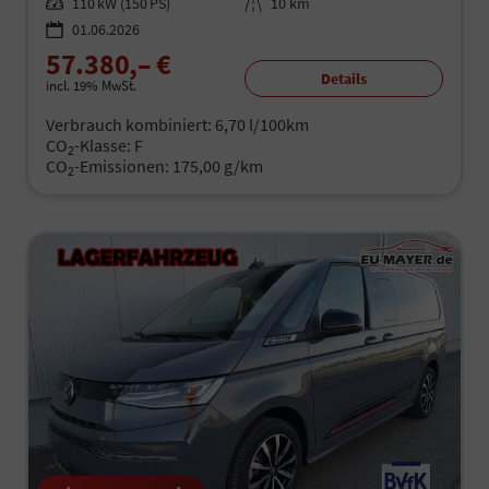
Leistung
110 kW (150 PS)
Kilometerstand
10 km
01.06.2026
57.380,– €
Details
incl. 19% MwSt.
Verbrauch kombiniert:
6,70 l/100km
CO
-Klasse:
F
2
CO
-Emissionen:
175,00 g/km
2