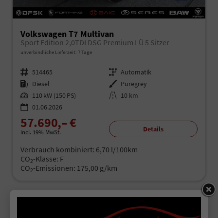
Volkswagen T7 Multivan
Sport Edition 2,0TDI DSG Premium LÜ 5 Sitzer
unverbindliche Lieferzeit:
7 Tage
Fahrzeugnr.
514465
Getriebe
Automatik
Kraftstoff
Diesel
Außenfarbe
Puregrey
Leistung
110 kW (150 PS)
Kilometerstand
10 km
01.06.2026
57.690,– €
Details
incl. 19% MwSt.
Verbrauch kombiniert:
6,70 l/100km
CO
-Klasse:
F
2
CO
-Emissionen:
175,00 g/km
2