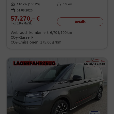
Leistung
110 kW (150 PS)
Kilometerstand
10 km
01.08.2026
57.270,– €
Details
incl. 19% MwSt.
Verbrauch kombiniert:
6,70 l/100km
CO
-Klasse:
F
2
CO
-Emissionen:
175,00 g/km
2