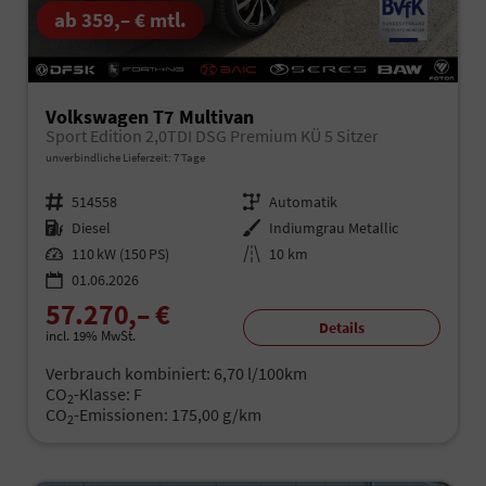
ab 359,– € mtl.
Volkswagen T7 Multivan
Sport Edition 2,0TDI DSG Premium KÜ 5 Sitzer
unverbindliche Lieferzeit:
7 Tage
Fahrzeugnr.
514558
Getriebe
Automatik
Kraftstoff
Diesel
Außenfarbe
Indiumgrau Metallic
Leistung
110 kW (150 PS)
Kilometerstand
10 km
01.06.2026
57.270,– €
Details
incl. 19% MwSt.
Verbrauch kombiniert:
6,70 l/100km
CO
-Klasse:
F
2
CO
-Emissionen:
175,00 g/km
2