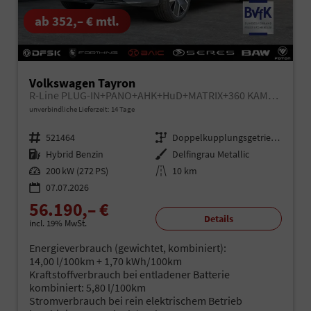
ab 352,– € mtl.
Volkswagen Tayron
R-Line PLUG-IN+PANO+AHK+HuD+MATRIX+360 KAM+20"ALU+ACC+eHK+BLACK STYLE
unverbindliche Lieferzeit: 14 Tage
Fahrzeugnr.
521464
Getriebe
Doppelkupplungsgetriebe (DSG)
Kraftstoff
Hybrid Benzin
Außenfarbe
Delfingrau Metallic
Leistung
200 kW (272 PS)
Kilometerstand
10 km
07.07.2026
56.190,– €
Details
incl. 19% MwSt.
Energieverbrauch (gewichtet, kombiniert):
14,00 l/100km + 1,70 kWh/100km
Kraftstoffverbrauch bei entladener Batterie
kombiniert:
5,80 l/100km
Stromverbrauch bei rein elektrischem Betrieb