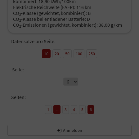
kombiniert:
18,90 kWh/100km
Elektrische Reichweite (EAER):
116 km
CO
-Klasse (gewichtet, kombiniert):
B
2
CO
-Klasse bei entladener Batterie:
D
2
CO
-Emissionen (gewichtet, kombiniert):
38,00 g/km
2
Datensätze pro Seite:
10
20
50
100
250
Seite:
Seiten:
1
...
3
4
5
6
Anmelden