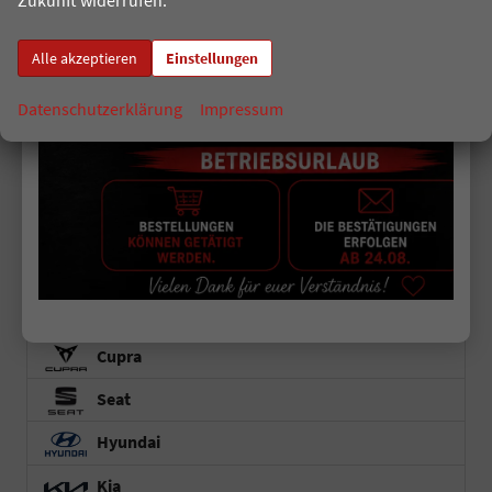
Zukunft widerrufen.
Caddy Cargo
Crafter
Alle akzeptieren
Einstellungen
T7 Multivan
Datenschutzerklärung
Impressum
T7 Caravelle
T7 California
T7 Transporter Kastenwagen
e-Transporter Kastenwagen
T7 Transporter
Skoda
Cupra
Seat
Hyundai
Kia