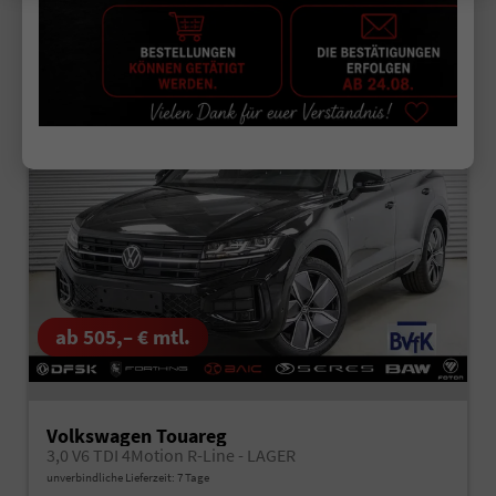
CO
-Emissionen:
225,00 g/km
2
ab 505,– € mtl.
Volkswagen Touareg
3,0 V6 TDI 4Motion R-Line - LAGER
unverbindliche Lieferzeit:
7 Tage