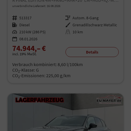
R FINAL EDITION 4M+PANO+AHK+20"LM+HUD+IQ.-MATRIX-LED
unverbindliche Lieferzeit:
16.08.2026
Fahrzeugnr.
513317
Getriebe
Autom. 8-Gang
Kraftstoff
Diesel
Außenfarbe
Grenadillschwarz Metallic
Leistung
210 kW (286 PS)
Kilometerstand
10 km
08.01.2026
74.944,– €
Details
incl. 19% MwSt.
Verbrauch kombiniert:
8,60 l/100km
CO
-Klasse:
G
2
CO
-Emissionen:
225,00 g/km
2