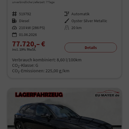
unverbindliche Lieferzeit:
7 Tage
Fahrzeugnr.
519792
Getriebe
Automatik
Kraftstoff
Diesel
Außenfarbe
Oyster Silver Metallic
Leistung
210 kW (286 PS)
Kilometerstand
20 km
01.06.2026
77.720,– €
Details
incl. 19% MwSt.
Verbrauch kombiniert:
8,60 l/100km
CO
-Klasse:
G
2
CO
-Emissionen:
225,00 g/km
2