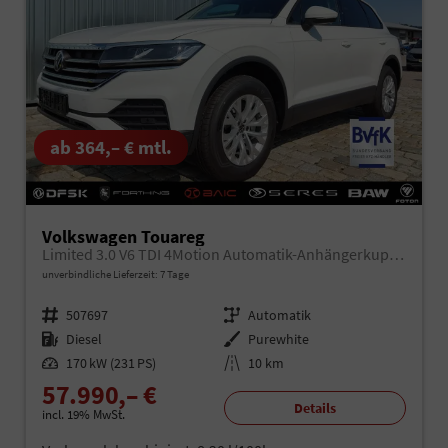
ab 364,– € mtl.
Volkswagen Touareg
Limited 3.0 V6 TDI 4Motion Automatik-Anhängerkupplung-Navi-Keyless-ACC-Sitzheizung-Lenkradheizung-el.Heckklappe-18''Alu-Sofort
unverbindliche Lieferzeit:
7 Tage
Fahrzeugnr.
507697
Getriebe
Automatik
Kraftstoff
Diesel
Außenfarbe
Purewhite
Leistung
170 kW (231 PS)
Kilometerstand
10 km
57.990,– €
Details
incl. 19% MwSt.