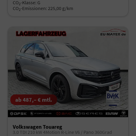
CO
-Klasse:
G
2
CO
-Emissionen:
225,00 g/km
2
ab 487,– € mtl.
Volkswagen Touareg
3.0 TDI 210 kW 4Motion R-Line V6 / Pano 360Grad