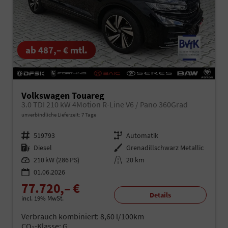
ab 487,– € mtl.
Volkswagen Touareg
3.0 TDI 210 kW 4Motion R-Line V6 / Pano 360Grad
unverbindliche Lieferzeit:
7 Tage
Fahrzeugnr.
519793
Getriebe
Automatik
Kraftstoff
Diesel
Außenfarbe
Grenadillschwarz Metallic
Leistung
210 kW (286 PS)
Kilometerstand
20 km
01.06.2026
77.720,– €
Details
incl. 19% MwSt.
Verbrauch kombiniert:
8,60 l/100km
CO
-Klasse:
G