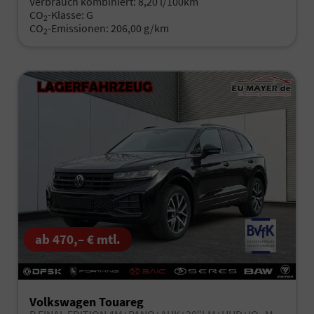
Verbrauch kombiniert:
8,20 l/100km
CO
-Klasse:
G
2
CO
-Emissionen:
206,00 g/km
2
ab 470,– € mtl.
Volkswagen Touareg