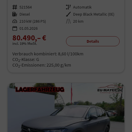
Fahrzeugnr.
521564
Getriebe
Automatik
Kraftstoff
Diesel
Außenfarbe
Deep Black Metallic (0E)
Leistung
210 kW (286 PS)
Kilometerstand
20 km
01.05.2026
80.490,– €
Details
incl. 19% MwSt.
Verbrauch kombiniert:
8,60 l/100km
CO
-Klasse:
G
2
CO
-Emissionen:
225,00 g/km
2