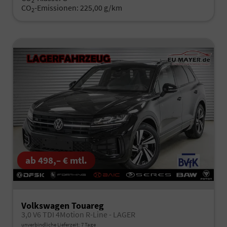
2
CO
-Emissionen:
225,00 g/km
2
ab 498,– € mtl.
Volkswagen Touareg
3,0 V6 TDI 4Motion R-Line - LAGER
unverbindliche Lieferzeit:
7 Tage