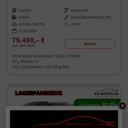
Fahrzeugnr.
521563
Getriebe
Automatik
Kraftstoff
Diesel
Außenfarbe
Deep Black Metallic (0E)
Leistung
210 kW (286 PS)
Kilometerstand
20 km
01.05.2026
79.490,– €
Details
incl. 19% MwSt.
Verbrauch kombiniert:
8,60 l/100km
CO
-Klasse:
G
2
CO
-Emissionen:
225,00 g/km
2
33,0%
Sie sparen: