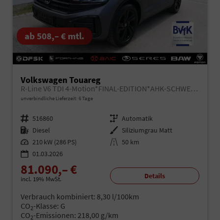
ab 508,– € mtl.
Volkswagen Touareg
R-Line V6 TDI 4-Motion*FINAL-EDITION*AHK-SCHWENKBAR*NAVI*ACC*PDC*LED*SHZ*BLACKSTYLE*20-ZOLL
unverbindliche Lieferzeit:
6 Tage
Fahrzeugnr.
516860
Getriebe
Automatik
Kraftstoff
Diesel
Außenfarbe
Siliziumgrau Matt
Leistung
210 kW (286 PS)
Kilometerstand
50 km
01.03.2026
81.090,– €
Details
incl. 19% MwSt.
Verbrauch kombiniert:
8,30 l/100km
CO
-Klasse:
G
2
CO
-Emissionen:
218,00 g/km
2