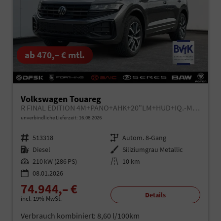
ab 470,– € mtl.
Volkswagen Touareg
R FINAL EDITION 4M+PANO+AHK+20"LM+HUD+IQ.-MATRIX-LED
unverbindliche Lieferzeit:
16.08.2026
Fahrzeugnr.
513318
Getriebe
Autom. 8-Gang
Kraftstoff
Diesel
Außenfarbe
Siliziumgrau Metallic
Leistung
210 kW (286 PS)
Kilometerstand
10 km
08.01.2026
74.944,– €
Details
incl. 19% MwSt.
Verbrauch kombiniert:
8,60 l/100km