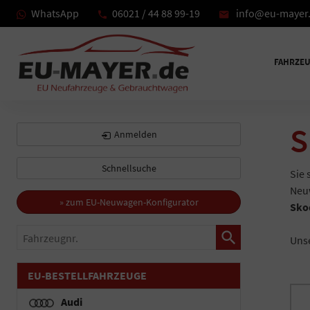
WhatsApp
06021 / 44 88 99-19
info@eu-mayer
FAHRZE
S
Anmelden
Schnellsuche
Sie
Neuw
» zum EU-Neuwagen-Konfigurator
Sko
Fahrzeugnr.
Unse
EU-BESTELLFAHRZEUGE
Audi