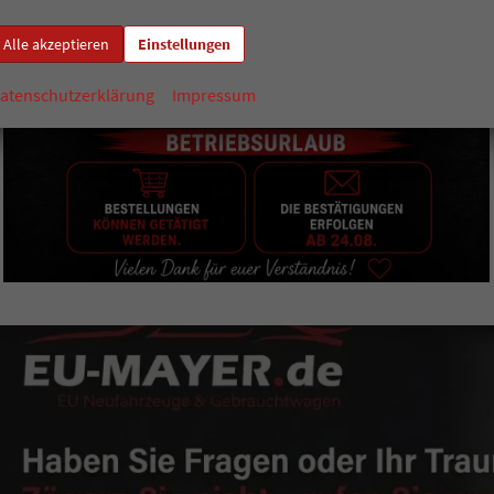
Bis zu 40 % Ersparnis
: Top-Konditionen durch EU-Reimport un
Alle akzeptieren
Einstellungen
Sofort verfügbar
: Zugriff auf über 3.000 Lager- und Vorlauffa
0,99 % Finanzierung
: Attraktive Zinskonditionen und flexible
atenschutzerklärung
Impressum
Gratis Haustür-Lieferung
: AKTION 2026 kostenlose Lieferung d
R
undum-Service
: Hauseigene Meisterwerkstatt, Inzahlungnah
Geprüfte Qualität
: 4,9/5 Sterne Kundenzufriedenheit und volle
Markenvielfalt
: Von VW und Skoda bis hin zu exklusiven Chin