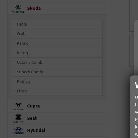
Skoda
Fabia
Scala
Kamiq
Karoq
Octavia Combi
Superb Combi
Kodiaq
Elroq
U
b
Cupra
v
Seat
P
k
Hyundai
w