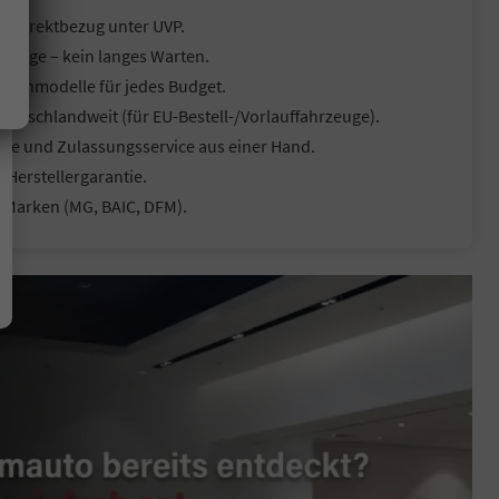
d Direktbezug unter UVP.
hrzeuge – kein langes Warten.
 Ratenmodelle für jedes Budget.
eutschlandweit (für EU-Bestell-/Vorlauffahrzeuge).
me und Zulassungsservice aus einer Hand.
 Herstellergarantie.
a-Marken (MG, BAIC, DFM).