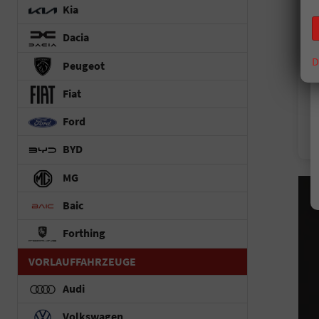
Kia
Dacia
D
Peugeot
Fiat
Ford
BYD
MG
Baic
Forthing
VORLAUFFAHRZEUGE
Audi
Volkswagen