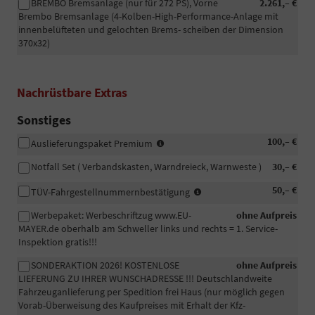
BREMBO Bremsanlage (nur für 272 PS), Vorne
2.261,– €
Brembo Bremsanlage (4-Kolben-High-Performance-Anlage mit
innenbelüfteten und gelochten Brems- scheiben der Dimension
370x32)
Nachrüstbare Extras
Sonstiges
-
100,– €
Auslieferungspaket Premium
Fahrzeugaufbereitung
Notfall Set ( Verbandskasten, Warndreieck, Warnweste )
30,– €
Premium:
Das
In
50,– €
TÜV-Fahrgestellnummernbestätigung
Fahrzeug
manchen
wird
Werbepaket: Werbeschriftzug www.EU-
ohne Aufpreis
Fällen
professionell
MAYER.de oberhalb am Schweller links und rechts = 1. Service-
wird
in
Inspektion gratis!!!
eine
unserem
beglaubigte
eigenen
SONDERAKTION 2026! KOSTENLOSE
ohne Aufpreis
Bestätigung
Betrieb
LIEFERUNG ZU IHRER WUNSCHADRESSE !!! Deutschlandweite
der
zusätzlich
Fahrzeuganlieferung per Spedition frei Haus (nur möglich gegen
Fahrgestellnummer
per
Vorab-Überweisung des Kaufpreises mit Erhalt der Kfz-
Ihres