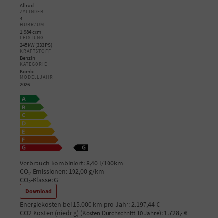
Allrad
ZYLINDER
4
HUBRAUM
1.984 ccm
LEISTUNG
245 kW (333 PS)
KRAFTSTOFF
Benzin
KATEGORIE
Kombi
MODELLJAHR
2026
Verbrauch kombiniert:
8,40 l/100km
CO
-Emissionen:
192,00 g/km
2
CO
-Klasse:
G
2
Download
Energiekosten bei 15.000 km pro Jahr:
2.197,44 €
CO2 Kosten (niedrig)
:
1.728,- €
(Kosten Durchschnitt 10 Jahre)