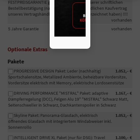
FESTPREISGARANTIE gilt erst mit Zugang unserer schriftlichen
Bestellbestätigung (nachdem wir den verbindlichen Kaufvertrag
unseres Vertragshändlers erhalten und unterzeichnet haben) !!!!
vorhanden
5 Jahre Garantie
vorhanden
Optionale Extras
Pakete
PROGRESSIVE DESIGN Paket: Leder (nachhaltig)
1.052,– €
Sportschalensitze, Metallized Ambiente, beheizbare Vordersitze,
Vordersitze elektrisch mit Memory, elektrische Lordosenstütze
DRIVING PERFORMANCE "MISTRAL" Paket: adaptive
1.167,– €
Dämpferregelung (DCC), Felgen Alu 19" "MISTRAL" Schwarz Matt,
Seitenschweller in Schwarz, Dachkantenspoiler in Schwarz
Skyline Paket: Panorama-Glasdach, elektrisch
1.052,– €
öffnendes Glasdach mit integriertem Windabweiser inkl.
Sonnenrollo
INTELLIGENT DRIVE XL Paket (nur für DSG): Travel
1.100,– €