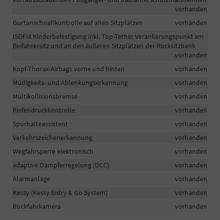
vorhanden
Gurtanschnallkontrolle auf allen Sitzplätzen
vorhanden
ISOFIX Kinderbefestigung inkl. Top-Tether Verankerungspunkt am
Beifahrersitz und an den äußeren Sitzplätzen der Rücksitzbank
vorhanden
Kopf-Thorax-Airbags vorne und hinten
vorhanden
Müdigkeits- und Ablenkungserkennung
vorhanden
Multikollisionsbremse
vorhanden
Reifendruckkontrolle
vorhanden
Spurhalteassistent
vorhanden
Verkehrszeichenerkennung
vorhanden
Wegfahrsperre elektronisch
vorhanden
adaptive Dämpferregelung (DCC)
vorhanden
Alarmanlage
vorhanden
Kessy (Kessy Entry & Go System)
vorhanden
Rückfahrkamera
vorhanden