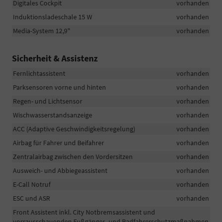
Digitales Cockpit
vorhanden
Induktionsladeschale 15 W
vorhanden
Media-System 12,9"
vorhanden
Sicherheit & Assistenz
Fernlichtassistent
vorhanden
Parksensoren vorne und hinten
vorhanden
Regen- und Lichtsensor
vorhanden
Wischwasserstandsanzeige
vorhanden
ACC (Adaptive Geschwindigkeitsregelung)
vorhanden
Airbag für Fahrer und Beifahrer
vorhanden
Zentralairbag zwischen den Vordersitzen
vorhanden
Ausweich- und Abbiegeassistent
vorhanden
E-Call Notruf
vorhanden
ESC und ASR
vorhanden
Front Assistent inkl. City Notbremsassistent und
vorrausschauenden Fußgänger- und Radfahrerschutzmaßnahmen