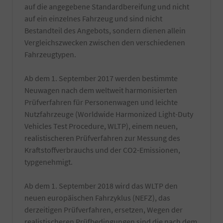
TÜV-
hochwertige
auf die angegebene Standardbereifung und nicht
Angestellten
Reiniger
auf ein einzelnes Fahrzeug und sind nicht
Gutachter
verwendet
durchgeführt.
Bestandteil des Angebots, sondern dienen allein
und
Vergleichszwecken zwischen den verschiedenen
natürlich
nur
Fahrzeugtypen.
von
Hand
Ab dem 1. September 2017 werden bestimmte
gewaschen.
Die
Neuwagen nach dem weltweit harmonisierten
Reinigung
Prüfverfahren für Personenwagen und leichte
erfolgt
Nutzfahrzeuge (Worldwide Harmonized Light-Duty
kurz
Vehicles Test Procedure, WLTP), einem neuen,
vor
Fahrzeugabholung
realistischeren Prüfverfahren zur Messung des
bzw.
Kraftstoffverbrauchs und der CO2-Emissionen,
Fahrzeugübergabe.
typgenehmigt.
-
Notfallset
(
Ab dem 1. September 2018 wird das WLTP den
Verbandsmaterial,
neuen europäischen Fahrzyklus (NEFZ), das
Warndreieck,
derzeitigen Prüfverfahren, ersetzen, Wegen der
Maske,
realistischeren Prüfbedingungen sind die nach dem
Warnweste)