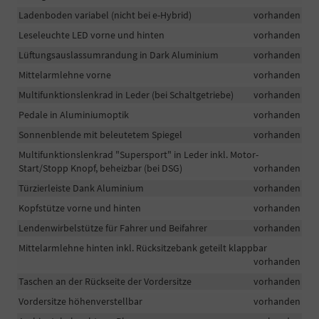
Ladenboden variabel (nicht bei e-Hybrid)
vorhanden
Leseleuchte LED vorne und hinten
vorhanden
Lüftungsauslassumrandung in Dark Aluminium
vorhanden
Mittelarmlehne vorne
vorhanden
Multifunktionslenkrad in Leder (bei Schaltgetriebe)
vorhanden
Pedale in Aluminiumoptik
vorhanden
Sonnenblende mit beleutetem Spiegel
vorhanden
Multifunktionslenkrad "Supersport" in Leder inkl. Motor-
Start/Stopp Knopf, beheizbar (bei DSG)
vorhanden
Türzierleiste Dank Aluminium
vorhanden
Kopfstütze vorne und hinten
vorhanden
Lendenwirbelstütze für Fahrer und Beifahrer
vorhanden
Mittelarmlehne hinten inkl. Rücksitzebank geteilt klappbar
vorhanden
Taschen an der Rückseite der Vordersitze
vorhanden
Vordersitze höhenverstellbar
vorhanden