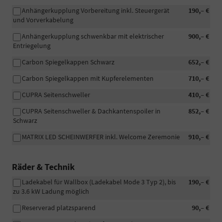
Anhängerkupplung Vorbereitung inkl. Steuergerät
190,– €
und Vorverkabelung
Anhängerkupplung schwenkbar mit elektrischer
900,– €
Entriegelung
Carbon Spiegelkappen Schwarz
652,– €
Carbon Spiegelkappen mit Kupferelementen
710,– €
CUPRA Seitenschweller
410,– €
CUPRA Seitenschweller & Dachkantenspoiler in
852,– €
Schwarz
MATRIX LED SCHEINWERFER inkl. Welcome Zeremonie
910,– €
Räder & Technik
Ladekabel für Wallbox (Ladekabel Mode 3 Typ 2), bis
190,– €
zu 3.6 kW Ladung möglich
Reserverad platzsparend
90,– €