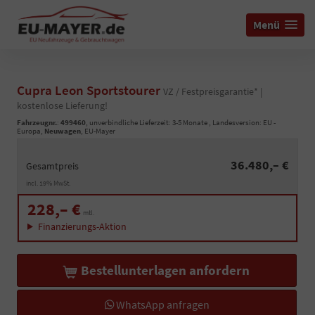
Menü
Cupra Leon Sportstourer
VZ / Festpreisgarantie* |
kostenlose Lieferung!
Fahrzeugnr.
:
499460
, unverbindliche Lieferzeit: 3-5 Monate , Landesversion: EU -
Europa,
Neuwagen
, EU-Mayer
36.480,– €
Gesamtpreis
incl. 19% MwSt.
228,– €
mtl.
Finanzierungs-Aktion
Bestellunterlagen anfordern
WhatsApp anfragen