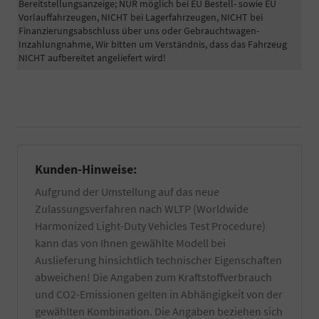
Hand
Bereitstellungsanzeige; NUR möglich bei EU Bestell- sowie EU
PKW
gewaschen
Vorlauffahrzeugen, NICHT bei Lagerfahrzeugen, NICHT bei
für
und
Finanzierungsabschluss über uns oder Gebrauchtwagen-
die
falls
Inzahlungnahme, Wir bitten um Verständnis, dass das Fahrzeug
Zulassung
vorhanden
NICHT aufbereitet angeliefert wird!
eines
von
EU-
Wachs-
Fahrzeuges
und
benötigt.
Kleberückstände
Informieren
entfernt.
Sie
Zuzüglich
sich
einer
dazu
Innenreinigung
Kunden-Hinweise:
am
und
besten
Entfernung
Aufgrund der Umstellung auf das neue
bei
von
Zulassungsverfahren nach WLTP (Worldwide
Ihrer
z.T.
Harmonized Light-Duty Vehicles Test Procedure)
örtlichen
schwer
Zulassungsbehörde.
kann das von Ihnen gewählte Modell bei
entfernbaren
Die
produktionsseitigen
Auslieferung hinsichtlich technischer Eigenschaften
Bestätigung
Rückständen.
abweichen! Die Angaben zum Kraftstoffverbrauch
wird
Es
durch
und CO2-Emissionen gelten in Abhängigkeit von der
werden
einen
gewählten Kombination. Die Angaben beziehen sich
nur