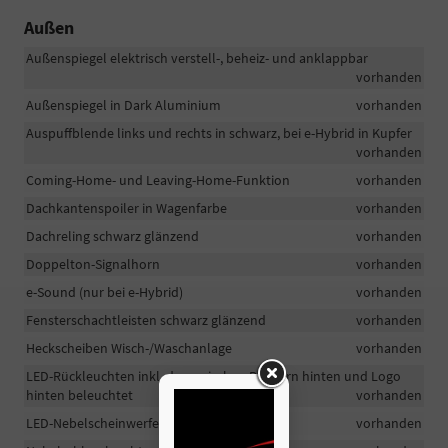
Außen
Außenspiegel elektrisch verstell-, beheiz- und anklappbar
vorhanden
Außenspiegel in Dark Aluminium
vorhanden
Auspuffblende links und rechts in schwarz, bei e-Hybrid in Kupfer
vorhanden
Coming-Home- und Leaving-Home-Funktion
vorhanden
Dachkantenspoiler in Wagenfarbe
vorhanden
Dachreling schwarz glänzend
vorhanden
Doppelton-Signalhorn
vorhanden
e-Sound (nur bei e-Hybrid)
vorhanden
Fensterschachtleisten schwarz glänzend
vorhanden
Heckscheiben Wisch-/Waschanlage
vorhanden
LED-Rückleuchten inkl. dynamischen Blinkern hinten und Logo
hinten beleuchtet
vorhanden
LED-Nebelscheinwerfer mit Abbiegelicht
vorhanden