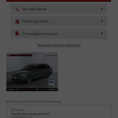
Wir rufen Sie an
Fahrzeug parken
Preisangebot drucken
Woanders billiger gesehen?
Beispielbilder, ggf. teilweise mit Sonderausstattung
GETRIEBE
Doppelkupplungsgetriebe (DSG)
ANTRIEBSACHSE