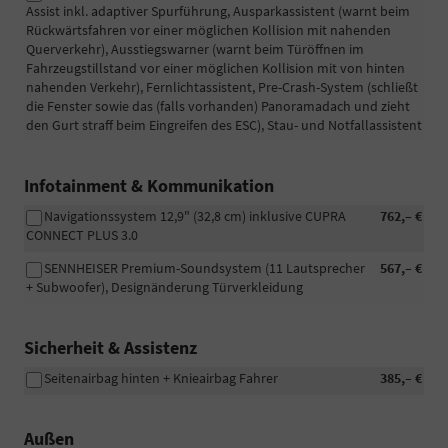
Assist inkl. adaptiver Spurführung, Ausparkassistent (warnt beim
Rückwärtsfahren vor einer möglichen Kollision mit nahenden
Querverkehr), Ausstiegswarner (warnt beim Türöffnen im
Fahrzeugstillstand vor einer möglichen Kollision mit von hinten
nahenden Verkehr), Fernlichtassistent, Pre-Crash-System (schließt
die Fenster sowie das (falls vorhanden) Panoramadach und zieht
den Gurt straff beim Eingreifen des ESC), Stau- und Notfallassistent
Infotainment & Kommunikation
Navigationssystem 12,9" (32,8 cm) inklusive CUPRA
762,– €
CONNECT PLUS 3.0
SENNHEISER Premium-Soundsystem (11 Lautsprecher
567,– €
+ Subwoofer), Designänderung Türverkleidung
Sicherheit & Assistenz
Seitenairbag hinten + Knieairbag Fahrer
385,– €
Außen