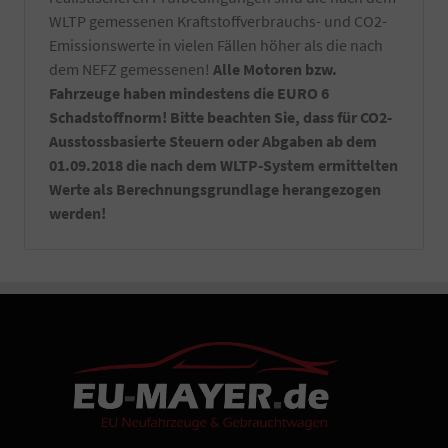
-
WLTP gemessenen Kraftstoffverbrauchs- und CO2-
Ein
Emissionswerte in vielen Fällen höher als die nach
Satz
dem NEFZ gemessenen!
Alle Motoren bzw.
Kennzeichenverstärker
Fahrzeuge haben mindestens die EURO 6
montiert
an
Schadstoffnorm! Bitte beachten Sie, dass für CO2-
Ihrem
Ausstossbasierte Steuern oder Abgaben ab dem
Fahrzeug.
01.09.2018 die nach dem WLTP-System ermittelten
-
Sie
Werte als Berechnungsgrundlage herangezogen
erhalten
werden!
bei
Abholung
in
Aschaffenburg
eine
ausführliche
Fahrzeugeinweisung
sowie
Hilfe
bei
gewünschten
Einstellungen