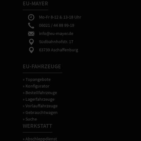
der
EU-MAYER
Fahrzeugtechnik.
Mo-Fr 8-12 & 13-18 Uhr
06021 / 44 88 99-19
info@eu-mayer.de
Südbahnhofstr. 17
63739 Aschaffenburg
EU-FAHRZEUGE
» Topangebote
» Konfigurator
» Bestellfahrzeuge
» Lagerfahrzeuge
» Vorlauffahrzeuge
» Gebrauchtwagen
» Suche
WERKSTATT
» Abschleppdienst