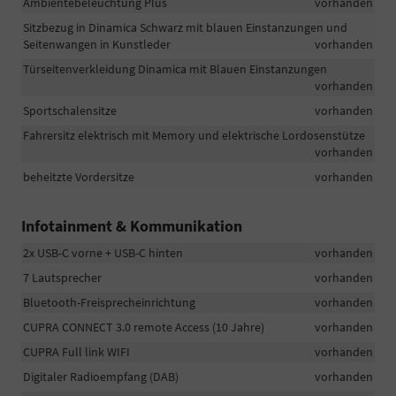
Ambientebeleuchtung Plus
vorhanden
Sitzbezug in Dinamica Schwarz mit blauen Einstanzungen und
Seitenwangen in Kunstleder
vorhanden
Türseitenverkleidung Dinamica mit Blauen Einstanzungen
vorhanden
Sportschalensitze
vorhanden
Fahrersitz elektrisch mit Memory und elektrische Lordosenstütze
vorhanden
beheitzte Vordersitze
vorhanden
Infotainment & Kommunikation
2x USB-C vorne + USB-C hinten
vorhanden
7 Lautsprecher
vorhanden
Bluetooth-Freisprecheinrichtung
vorhanden
CUPRA CONNECT 3.0 remote Access (10 Jahre)
vorhanden
CUPRA Full link WIFI
vorhanden
Digitaler Radioempfang (DAB)
vorhanden