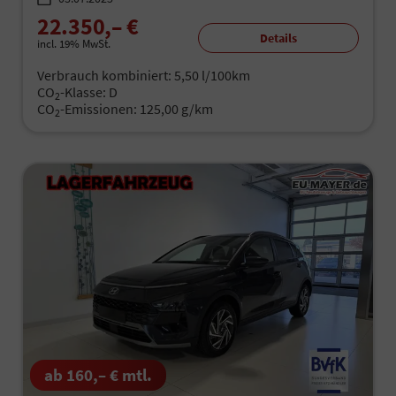
22.350,– €
Details
incl. 19% MwSt.
Verbrauch kombiniert:
5,50 l/100km
CO
-Klasse:
D
2
CO
-Emissionen:
125,00 g/km
2
ab 160,– € mtl.