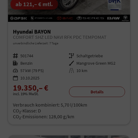
ab 121,– € mtl.
Hyundai BAYON
COMFORT SHZ LED NAVI RFK PDC TEMPOMAT
unverbindliche Lieferzeit:
7 Tage
Fahrzeugnr.
501744
Getriebe
Schaltgetriebe
Kraftstoff
Benzin
Außenfarbe
Mangrove Green MG2
Leistung
57 kW (79 PS)
Kilometerstand
10 km
10.10.2025
19.350,– €
Details
incl. 19% MwSt.
Verbrauch kombiniert:
5,70 l/100km
CO
-Klasse:
D
2
CO
-Emissionen:
128,00 g/km
2