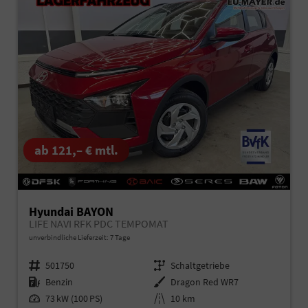
ab 121,– € mtl.
Hyundai BAYON
LIFE NAVI RFK PDC TEMPOMAT
unverbindliche Lieferzeit:
7 Tage
Fahrzeugnr.
501750
Getriebe
Schaltgetriebe
Kraftstoff
Benzin
Außenfarbe
Dragon Red WR7
Leistung
73 kW (100 PS)
Kilometerstand
10 km