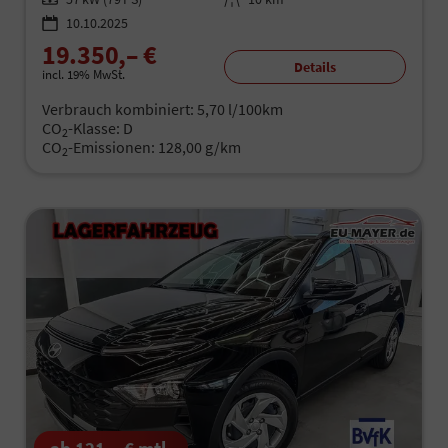
10.10.2025
19.350,– €
Details
incl. 19% MwSt.
Verbrauch kombiniert:
5,70 l/100km
CO
-Klasse:
D
2
CO
-Emissionen:
128,00 g/km
2