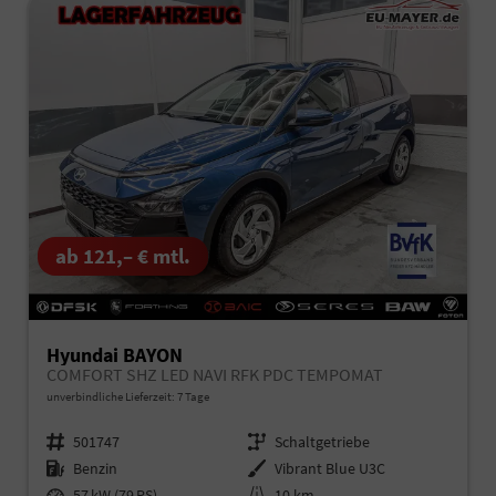
ab 121,– € mtl.
Hyundai BAYON
COMFORT SHZ LED NAVI RFK PDC TEMPOMAT
unverbindliche Lieferzeit:
7 Tage
Fahrzeugnr.
501747
Getriebe
Schaltgetriebe
Kraftstoff
Benzin
Außenfarbe
Vibrant Blue U3C
Leistung
57 kW (79 PS)
Kilometerstand
10 km