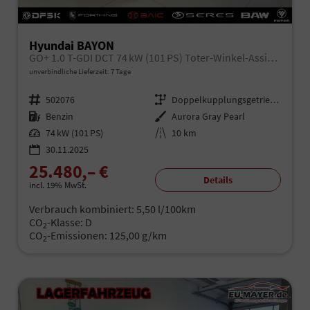
Hyundai BAYON
GO+ 1.0 T-GDI DCT 74 kW (101 PS) Toter-Winkel-Assistent, Induktive Ladestation, Comfort-Paket, Lenkradheizung, Sitzheizung, DAB, Android Auto, Apple CarPlay, Navigationssystem, LED-Scheinwerfer, Einparkhilfe, Rückfahrkamera, uvm.
unverbindliche Lieferzeit:
7 Tage
Fahrzeugnr.
502076
Getriebe
Doppelkupplungsgetriebe (DSG)
Kraftstoff
Benzin
Außenfarbe
Aurora Gray Pearl
Leistung
74 kW (101 PS)
Kilometerstand
10 km
30.11.2025
25.480,– €
Details
incl. 19% MwSt.
Verbrauch kombiniert:
5,50 l/100km
CO
-Klasse:
D
2
CO
-Emissionen:
125,00 g/km
2