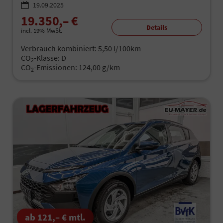
19.09.2025
19.350,– €
Details
incl. 19% MwSt.
Verbrauch kombiniert:
5,50 l/100km
CO
-Klasse:
D
2
CO
-Emissionen:
124,00 g/km
2
ab 121,– € mtl.