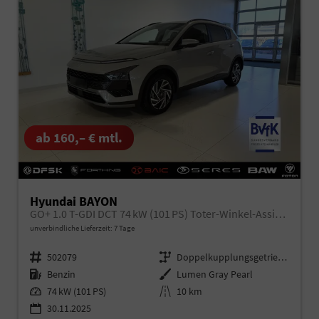
ab 160,– € mtl.
Hyundai BAYON
GO+ 1.0 T-GDI DCT 74 kW (101 PS) Toter-Winkel-Assistent, Induktive Ladestation, Comfort-Paket, Lenkradheizung, Sitzheizung, DAB, Android Auto, Apple CarPlay, Navigationssystem, LED-Scheinwerfer, Einparkhilfe, Rückfahrkamera, uvm.
unverbindliche Lieferzeit:
7 Tage
Fahrzeugnr.
502079
Getriebe
Doppelkupplungsgetriebe (DSG)
Kraftstoff
Benzin
Außenfarbe
Lumen Gray Pearl
Leistung
74 kW (101 PS)
Kilometerstand
10 km
30.11.2025