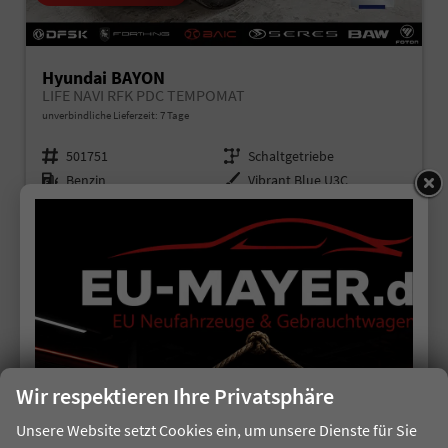
Hyundai BAYON
LIFE NAVI RFK PDC TEMPOMAT
unverbindliche Lieferzeit:
7 Tage
Fahrzeugnr.
501751
Getriebe
Schaltgetriebe
Kraftstoff
Benzin
Außenfarbe
Vibrant Blue U3C
Leistung
73 kW (100 PS)
Kilometerstand
10 km
28.10.2025
19.350,– €
Details
incl. 19% MwSt.
Verbrauch kombiniert:
5,50 l/100km
CO
-Klasse:
D
2
CO
-Emissionen:
124,00 g/km
2
Wir respektieren Ihre Privatsphäre
Unsere Website setzt Cookies ein, um unsere Dienste für Sie