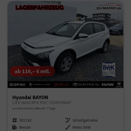
ab 116,– € mtl.
Hyundai BAYON
LIFE NAVI RFK PDC TEMPOMAT
unverbindliche Lieferzeit:
7 Tage
Fahrzeugnr.
501742
Getriebe
Schaltgetriebe
Kraftstoff
Benzin
Außenfarbe
Weiss SAW