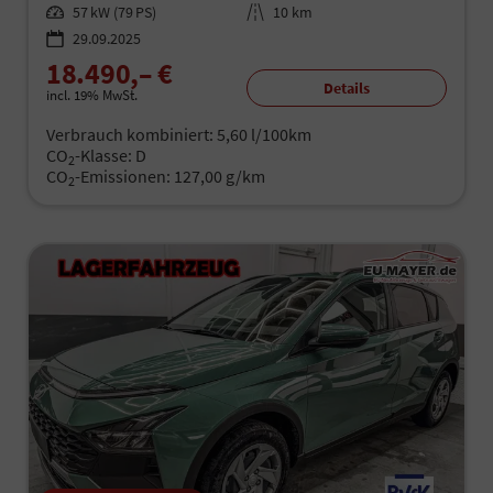
Leistung
57 kW (79 PS)
Kilometerstand
10 km
29.09.2025
18.490,– €
Details
incl. 19% MwSt.
Verbrauch kombiniert:
5,60 l/100km
CO
-Klasse:
D
2
CO
-Emissionen:
127,00 g/km
2