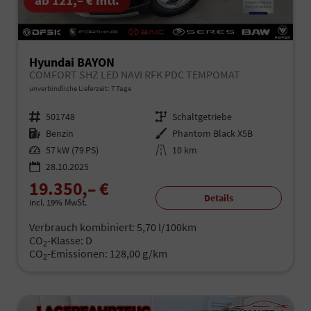
ab 121,– € mtl.
Hyundai BAYON
COMFORT SHZ LED NAVI RFK PDC TEMPOMAT
unverbindliche Lieferzeit:
7 Tage
Fahrzeugnr.
501748
Getriebe
Schaltgetriebe
Kraftstoff
Benzin
Außenfarbe
Phantom Black X5B
Leistung
57 kW (79 PS)
Kilometerstand
10 km
28.10.2025
19.350,– €
Details
incl. 19% MwSt.
Verbrauch kombiniert:
5,70 l/100km
CO
-Klasse:
D
2
CO
-Emissionen:
128,00 g/km
2