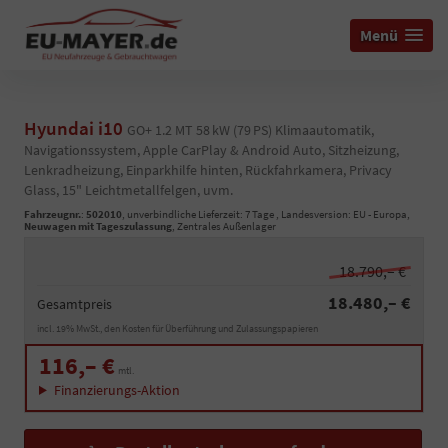
Menü
Hyundai i10
GO+ 1.2 MT 58 kW (79 PS) Klimaautomatik,
Navigationssystem, Apple CarPlay & Android Auto, Sitzheizung,
Lenkradheizung, Einparkhilfe hinten, Rückfahrkamera, Privacy
Glass, 15" Leichtmetallfelgen, uvm.
Fahrzeugnr.
:
502010
, unverbindliche Lieferzeit:
7 Tage
, Landesversion: EU - Europa,
Neuwagen mit Tageszulassung
, Zentrales Außenlager
18.790,– €
18.480,– €
Gesamtpreis
incl. 19% MwSt., den Kosten für Überführung und Zulassungspapieren
116,– €
mtl.
Finanzierungs-Aktion