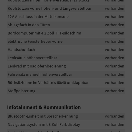
Kopfstützen hinten höhenverstellbar (3 Stück)
vorhanden
Kopfstützen vorne höhen- und längsverstellbar
vorhanden
12V-Anschluss in der Mittelkonsole
vorhanden
Ablagefach in den Türen
vorhanden
Bordcomputer mit 4,2 Zoll TFT-Bildschirm
vorhanden
elektrische Fensterheber vorne
vorhanden
Handschuhfach
vorhanden
Lenksäule höhenverstellbar
vorhanden
Lenkrad mit Radiofernbedienung
vorhanden
Fahrersitz manuell höhenverstellbar
vorhanden
Rücksitzlehne im Verhältnis 60:40 umklappbar
vorhanden
Stoffpolsterung
vorhanden
Infotainment & Kommunikation
Bluetooth-Einheit mit Spracherkennung
vorhanden
Navigationssystem mit 8 Zoll Farbdisplay
vorhanden