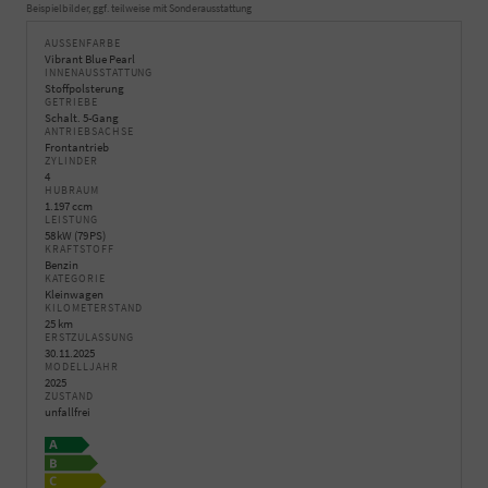
Beispielbilder, ggf. teilweise mit Sonderausstattung
AUSSENFARBE
Vibrant Blue Pearl
INNENAUSSTATTUNG
Stoffpolsterung
GETRIEBE
Schalt. 5-Gang
ANTRIEBSACHSE
Frontantrieb
ZYLINDER
4
HUBRAUM
1.197 ccm
LEISTUNG
58 kW (79 PS)
KRAFTSTOFF
Benzin
KATEGORIE
Kleinwagen
KILOMETERSTAND
25 km
ERSTZULASSUNG
30.11.2025
MODELLJAHR
2025
ZUSTAND
unfallfrei