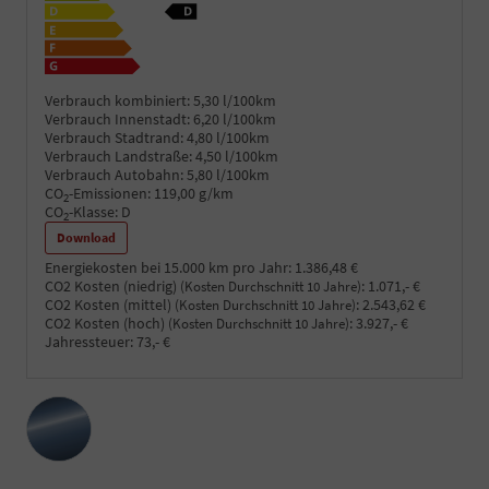
Verbrauch kombiniert:
5,30 l/100km
Verbrauch Innenstadt:
6,20 l/100km
Verbrauch Stadtrand:
4,80 l/100km
Verbrauch Landstraße:
4,50 l/100km
Verbrauch Autobahn:
5,80 l/100km
CO
-Emissionen:
119,00 g/km
2
CO
-Klasse:
D
2
Download
Energiekosten bei 15.000 km pro Jahr:
1.386,48 €
CO2 Kosten (niedrig)
:
1.071,- €
(Kosten Durchschnitt 10 Jahre)
CO2 Kosten (mittel)
:
2.543,62 €
(Kosten Durchschnitt 10 Jahre)
CO2 Kosten (hoch)
:
3.927,- €
(Kosten Durchschnitt 10 Jahre)
Jahressteuer:
73,- €