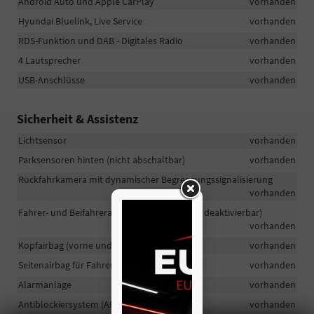
Android Auto und Apple CarPlay
vorhanden
Hyundai Bluelink, Live Service
vorhanden
RDS-Funktion und DAB - Digitales Radio
vorhanden
4 Lautsprecher
vorhanden
USB-Anschlüsse
vorhanden
Sicherheit & Assistenz
Lichtsensor
vorhanden
Parksensoren hinten (nicht abschaltbar)
vorhanden
Rückfahrkamera mit dynamischer Begrenzungssignalisierung
vorhanden
Fahrer- und Beifahrerairbag (Beifahrerairbag deaktivierbar)
vorhanden
Kopfairbag (vorne und hinten)
vorhanden
Seitenairbag für Fahrer und Beifahrer
vorhanden
Alarmanlage
vorhanden
Antiblockiersystem (ABS)
vorhanden