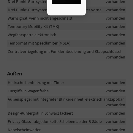
Drei-Punkt-Gurtsystem hinten
vorhanden
Drei-Punkt-Gurtsystem mit Gurtkraftbegrenzer vorne
vorhanden
Warnsignal, wenn nicht angeschnallt
vorhanden
Temporary Mobility Kit (TMK)
vorhanden
Wegfahrsperre elektronisch
vorhanden
Tempomat mit Speedlimiter (MSLA)
vorhanden
Zentralverriegelung mit Funkfernbedienung und Klappschlüssel
vorhanden
Außen
Heckscheibenheizung mit Timer
vorhanden
Türgriffe in Wagenfarbe
vorhanden
Außenspiegel mit integrieter Blinkereinheit, elektrisch anklappbar
vorhanden
Design-Kühlergrill in Schwarz lackiert
vorhanden
Privacy Glass - abgedunkelte Scheiben ab der B-Säule
vorhanden
Nebelscheinwerfer
vorhanden