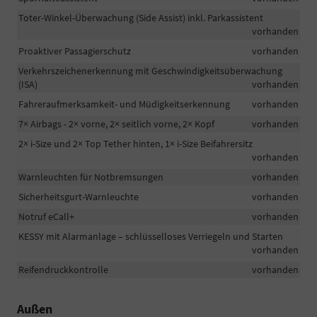
Toter-Winkel-Überwachung (Side Assist) inkl. Parkassistent
vorhanden
Proaktiver Passagierschutz
vorhanden
Verkehrszeichenerkennung mit Geschwindigkeitsüberwachung
(ISA)
vorhanden
Fahreraufmerksamkeit- und Müdigkeitserkennung
vorhanden
7× Airbags - 2× vorne, 2× seitlich vorne, 2× Kopf
vorhanden
2× i-Size und 2× Top Tether hinten, 1× i-Size Beifahrersitz
vorhanden
Warnleuchten für Notbremsungen
vorhanden
Sicherheitsgurt-Warnleuchte
vorhanden
Notruf eCall+
vorhanden
KESSY mit Alarmanlage – schlüsselloses Verriegeln und Starten
vorhanden
Reifendruckkontrolle
vorhanden
Außen