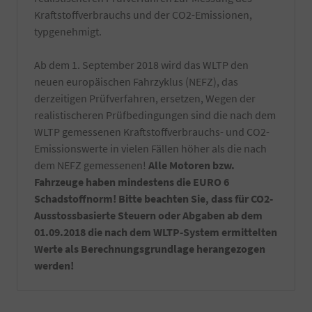
Hand
Kraftstoffverbrauchs und der CO2-Emissionen,
gewaschen.
Die
typgenehmigt.
Reinigung
erfolgt
Ab dem 1. September 2018 wird das WLTP den
kurz
vor
neuen europäischen Fahrzyklus (NEFZ), das
Fahrzeugabholung
derzeitigen Prüfverfahren, ersetzen, Wegen der
bzw.
realistischeren Prüfbedingungen sind die nach dem
Fahrzeugübergabe.
WLTP gemessenen Kraftstoffverbrauchs- und CO2-
-
Notfallset
Emissionswerte in vielen Fällen höher als die nach
(
dem NEFZ gemessenen!
Alle Motoren bzw.
Verbandsmaterial,
Fahrzeuge haben mindestens die EURO 6
Warndreieck,
Schadstoffnorm! Bitte beachten Sie, dass für CO2-
Maske,
Warnweste)
Ausstossbasierte Steuern oder Abgaben ab dem
-
01.09.2018 die nach dem WLTP-System ermittelten
Ein
Werte als Berechnungsgrundlage herangezogen
Satz
werden!
Kennzeichenverstärker
montiert
an
Ihrem