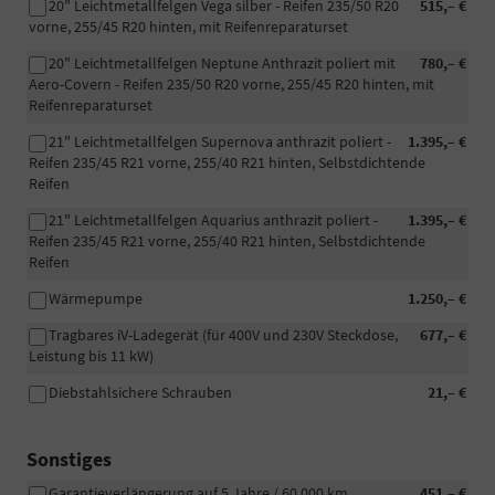
20" Leichtmetallfelgen Vega silber - Reifen 235/50 R20
515,– €
vorne, 255/45 R20 hinten, mit Reifenreparaturset
20" Leichtmetallfelgen Neptune Anthrazit poliert mit
780,– €
Aero-Covern - Reifen 235/50 R20 vorne, 255/45 R20 hinten, mit
Reifenreparaturset
21" Leichtmetallfelgen Supernova anthrazit poliert -
1.395,– €
Reifen 235/45 R21 vorne, 255/40 R21 hinten, Selbstdichtende
Reifen
21" Leichtmetallfelgen Aquarius anthrazit poliert -
1.395,– €
Reifen 235/45 R21 vorne, 255/40 R21 hinten, Selbstdichtende
Reifen
Wärmepumpe
1.250,– €
Tragbares iV-Ladegerät (für 400V und 230V Steckdose,
677,– €
Leistung bis 11 kW)
Diebstahlsichere Schrauben
21,– €
Sonstiges
Garantieverlängerung auf 5 Jahre / 60.000 km
451,– €