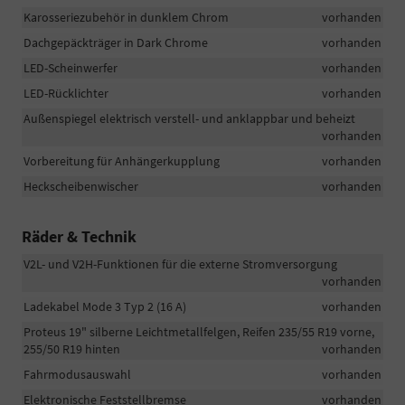
Karosseriezubehör in dunklem Chrom
vorhanden
Dachgepäckträger in Dark Chrome
vorhanden
LED-Scheinwerfer
vorhanden
LED-Rücklichter
vorhanden
Außenspiegel elektrisch verstell- und anklappbar und beheizt
vorhanden
Vorbereitung für Anhängerkupplung
vorhanden
Heckscheibenwischer
vorhanden
Räder & Technik
V2L- und V2H-Funktionen für die externe Stromversorgung
vorhanden
Ladekabel Mode 3 Typ 2 (16 A)
vorhanden
Proteus 19" silberne Leichtmetallfelgen, Reifen 235/55 R19 vorne,
255/50 R19 hinten
vorhanden
Fahrmodusauswahl
vorhanden
Elektronische Feststellbremse
vorhanden