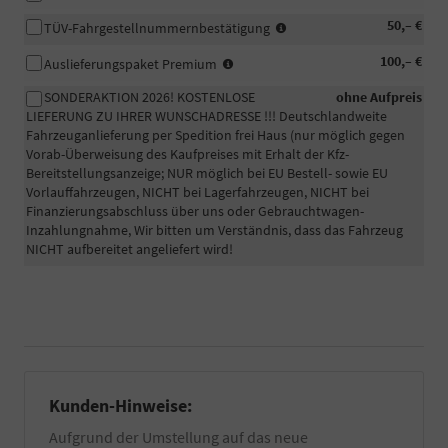
In
50,– €
TÜV-Fahrgestellnummernbestätigung
manchen
-
100,– €
Fällen
Auslieferungspaket Premium
Fahrzeugaufbereitung
wird
SONDERAKTION 2026! KOSTENLOSE
ohne Aufpreis
Premium:
eine
LIEFERUNG ZU IHRER WUNSCHADRESSE !!! Deutschlandweite
Das
beglaubigte
Fahrzeuganlieferung per Spedition frei Haus (nur möglich gegen
Fahrzeug
Bestätigung
Vorab-Überweisung des Kaufpreises mit Erhalt der Kfz-
wird
der
Bereitstellungsanzeige; NUR möglich bei EU Bestell- sowie EU
professionell
Fahrgestellnummer
Vorlauffahrzeugen, NICHT bei Lagerfahrzeugen, NICHT bei
in
Ihres
Finanzierungsabschluss über uns oder Gebrauchtwagen-
unserem
PKW
Inzahlungnahme, Wir bitten um Verständnis, dass das Fahrzeug
eigenen
für
NICHT aufbereitet angeliefert wird!
Betrieb
die
zusätzlich
Zulassung
per
eines
Hand
EU-
gewaschen
Fahrzeuges
und
benötigt.
falls
Informieren
vorhanden
Sie
Kunden-Hinweise:
von
sich
Wachs-
dazu
Aufgrund der Umstellung auf das neue
und
am