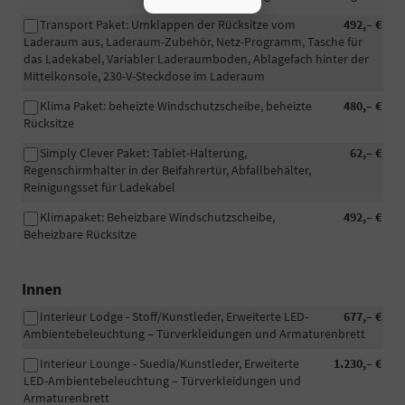
Transport Paket: Umklappen der Rücksitze vom
492,– €
Laderaum aus, Laderaum-Zubehör, Netz-Programm, Tasche für
das Ladekabel, Variabler Laderaumboden, Ablagefach hinter der
Mittelkonsole, 230-V-Steckdose im Laderaum
Klima Paket: beheizte Windschutzscheibe, beheizte
480,– €
Rücksitze
Simply Clever Paket: Tablet-Halterung,
62,– €
Regenschirmhalter in der Beifahrertür, Abfallbehälter,
Reinigungsset für Ladekabel
Klimapaket: Beheizbare Windschutzscheibe,
492,– €
Beheizbare Rücksitze
Innen
Interieur Lodge - Stoff/Kunstleder, Erweiterte LED-
677,– €
Ambientebeleuchtung – Türverkleidungen und Armaturenbrett
Interieur Lounge - Suedia/Kunstleder, Erweiterte
1.230,– €
LED-Ambientebeleuchtung – Türverkleidungen und
Armaturenbrett