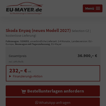
Menü
Skoda Enyaq (neues Modell 2027)
Selection CZ |
kostenlose Lieferung!
Fahrzeugnr.
:
510693
, unverbindliche Lieferzeit: 2-4 Monate , Landesversion: EU -
Europa,
Neuwagen mit Tageszulassung
, EU-Mayer
36.900,– €
Gesamtpreis
incl. 19% MwSt.
232,– €
mtl.
Finanzierungs-Aktion
Bestellunterlagen anfordern
WhatsApp anfragen