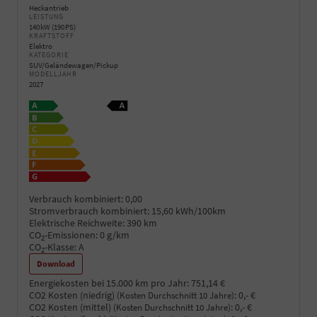
Heckantrieb
LEISTUNG
140 kW (190 PS)
KRAFTSTOFF
Elektro
KATEGORIE
SUV/Geländewagen/Pickup
MODELLJAHR
2027
Verbrauch kombiniert:
0,00
Stromverbrauch kombiniert:
15,60 kWh/100km
Elektrische Reichweite:
390 km
CO
-Emissionen:
0 g/km
2
CO
-Klasse:
A
2
Download
Energiekosten bei 15.000 km pro Jahr:
751,14 €
CO2 Kosten (niedrig)
:
0,- €
(Kosten Durchschnitt 10 Jahre)
CO2 Kosten (mittel)
:
0,- €
(Kosten Durchschnitt 10 Jahre)