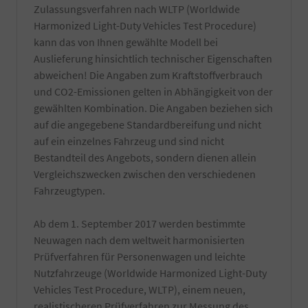
Zulassungsverfahren nach WLTP (Worldwide
Kleberückstände
besten
entfernt.
bei
Harmonized Light-Duty Vehicles Test Procedure)
Zuzüglich
Ihrer
kann das von Ihnen gewählte Modell bei
einer
örtlichen
Auslieferung hinsichtlich technischer Eigenschaften
Innenreinigung
Zulassungsbehörde.
und
abweichen! Die Angaben zum Kraftstoffverbrauch
Die
Entfernung
Bestätigung
und CO2-Emissionen gelten in Abhängigkeit von der
von
wird
gewählten Kombination. Die Angaben beziehen sich
z.T.
durch
auf die angegebene Standardbereifung und nicht
schwer
einen
entfernbaren
auf ein einzelnes Fahrzeug und sind nicht
TÜV-
produktionsseitigen
Angestellten
Bestandteil des Angebots, sondern dienen allein
Rückständen.
Gutachter
Vergleichszwecken zwischen den verschiedenen
Es
durchgeführt.
Fahrzeugtypen.
werden
nur
hochwertige
Ab dem 1. September 2017 werden bestimmte
Reiniger
Neuwagen nach dem weltweit harmonisierten
verwendet
Prüfverfahren für Personenwagen und leichte
und
natürlich
Nutzfahrzeuge (Worldwide Harmonized Light-Duty
nur
Vehicles Test Procedure, WLTP), einem neuen,
von
realistischeren Prüfverfahren zur Messung des