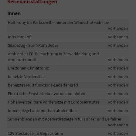
Serienausstattungen
Innen
Halterung für Parkscheibe hinter der Windschutzscheibe
vorhanden
Interieur Loft
vorhanden
Sitzbezug - Stoff/Kunstleder
vorhanden
Ambiente-LED-Beleuchtung in Türverkleidung und
Armaturenbrett
vorhanden
Dreizonen-Climatronic
vorhanden
beheizte Vordersitze
vorhanden
beheiztes Multifunktions-Lederlenkrad
vorhanden
Elektrische Fensterheber vorne und hinten
vorhanden
Höhenverstellbare Vordersitze mit Lordosenstütze
vorhanden
Innenspiegel automatisch abblendbar
vorhanden
Sonnenblenden mit Kosmetikspiegeln für Fahrer und Beifahrer
vorhanden
12V Steckdose im Gepäckraum
vorhanden