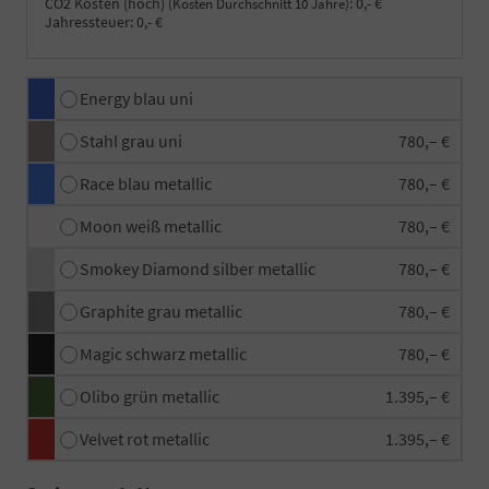
CO2 Kosten (hoch)
:
0,- €
(Kosten Durchschnitt 10 Jahre)
Jahressteuer:
0,- €
Energy blau uni
Stahl grau uni
780,– €
Race blau metallic
780,– €
Moon weiß metallic
780,– €
Smokey Diamond silber metallic
780,– €
Graphite grau metallic
780,– €
Magic schwarz metallic
780,– €
Olibo grün metallic
1.395,– €
Velvet rot metallic
1.395,– €