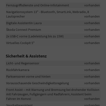
Fernzugriffsdienste und Online-Infotainment
vorhanden
Navigationssystem 13" - Bluetooth, SmartLink, Webradio, 8
Lautsprecher
vorhanden
Digitale Assistentin Laura
vorhanden
Škoda Connect Premium
vorhanden
2x USB-C vorne (Ladeleistung bis zu 15W)
vorhanden
Virtuelles Cockpit 5"
vorhanden
Sicherheit & Assistenz
Licht- und Regensensor
vorhanden
Rückfahrkamera
vorhanden
Parksensoren vorne und hinten
vorhanden
Vorausschauende Geschwindigkeitsregelung
vorhanden
Front Assist – mit Warnung und Bremsung bei drohender Kollision
mit Fahrzeugen, Fußgängern und Radfahrern; Assistent beim
Fahren im Konvoi
vorhanden
Spurhalteassistent
vorhanden