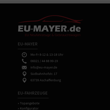
Fahrzeug.
-
Sie
erhalten
bei
Abholung
in
Aschaffenburg
eine
EU-MAYER
ausführliche
Fahrzeugeinweisung
sowie
Mo-Fr 8-12 & 13-18 Uhr
Hilfe
06021 / 44 88 99-19
bei
info@eu-mayer.de
gewünschten
Einstellungen
Südbahnhofstr. 17
der
63739 Aschaffenburg
Fahrzeugtechnik.
EU-FAHRZEUGE
» Topangebote
» Konfigurator