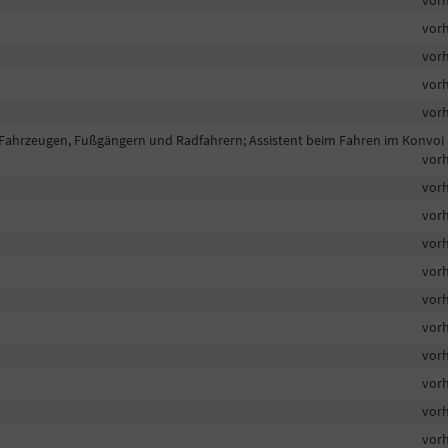
vor
vor
vor
vor
vor
 Fahrzeugen, Fußgängern und Radfahrern; Assistent beim Fahren im Konvoi
vor
vor
vor
vor
vor
vor
vor
vor
vor
vor
vor