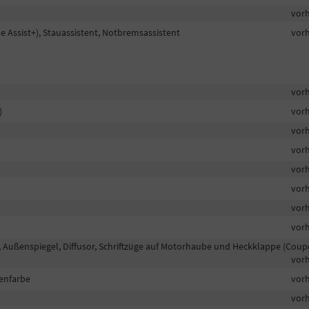
vor
ne Assist+), Stauassistent, Notbremsassistent
vor
vor
)
vor
vor
vor
vor
vor
vor
vor
g, Außenspiegel, Diffusor, Schriftzüge auf Motorhaube und Heckklappe (Cou
vor
genfarbe
vor
vor