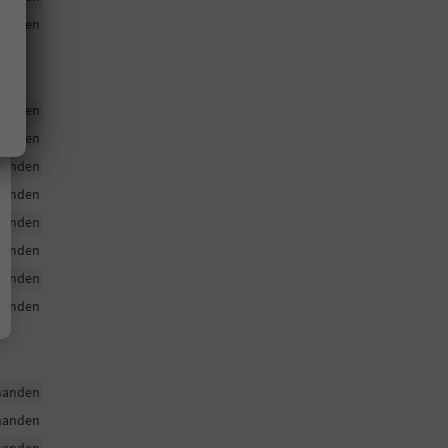
handen
handen
handen
handen
handen
handen
handen
handen
handen
handen
handen