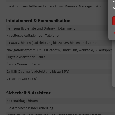
k
Elektrisch verstellbarer Fahrersitz mit Memory, Massagefunktion und e
w
Infotainment & Kommunikation
Fernzugriffsdienste und Online-Infotainment
D
kabelloses Aufladen von Telefonen
2x USB-C hinten (Ladeleistung bis zu 45W hinten und vorne)
Navigationssystem 13" - Bluetooth, SmartLink, Webradio, 8 Lautsprech
Digitale Assistentin Laura
Škoda Connect Premium
2x USB-C vorne (Ladeleistung bis zu 15W)
Virtuelles Cockpit 5"
Sicherheit & Assistenz
Seitenairbags hinten
Elektronische Kindersicherung