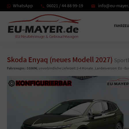
WhatsApp
06021 / 44 88 99-19
info@eu-mayer
FAHRZE
Skoda Enyaq (neues Modell 2027)
Sportl
Fahrzeugnr.
:
510696
, unverbindliche Lieferzeit: 2-4 Monate , Landesversion: EU - E