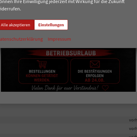
önnen Ihre Einwilligung jederzeit mit Wirkung für die Zukunft
lektrischer Lordosenstütze
vor
iderrufen.
Alle akzeptieren
Einstellungen
vor
atenschutzerklärung
Impressum
vor
vor
er
vor
vor
vor
vor
vor
vor
vor