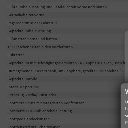
Fußraumbeleuchtung und Leseleuchten vorne und hinten
Getränkehalter vorne
Regenschirm in der Fahrertür
Gepäckraumbeleuchtung
Fußmatten vorne und hinten
1,5l Flaschenhalter in den Vordertüren
Eiskratzer
Gepäckraum mit Befestigungselementen - 4 klappbare Haken, Ösen für 
Durchgehende Rücksitzbank, umklappbare, geteilte Rückenlehne (60:4
Gepäckraumrollo
Interieur Sportline
Sitzbezug Suedia/Kunstleder
U
Sportsitze vorne mit integrierten Kopfstützen
b
Erweiterte LED-Ambientebeleuchtung
v
Sportpedalabdeckungen
P
Sportlenkrad mit Schaltwippen