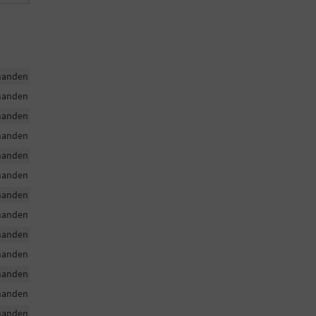
handen
handen
handen
handen
handen
handen
handen
handen
handen
handen
handen
handen
handen