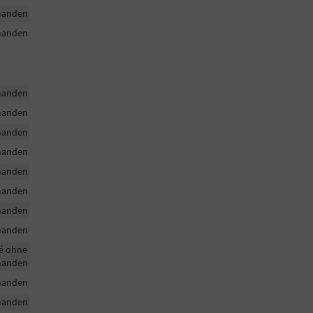
handen
handen
handen
handen
handen
handen
handen
handen
handen
handen
pé ohne
handen
handen
handen