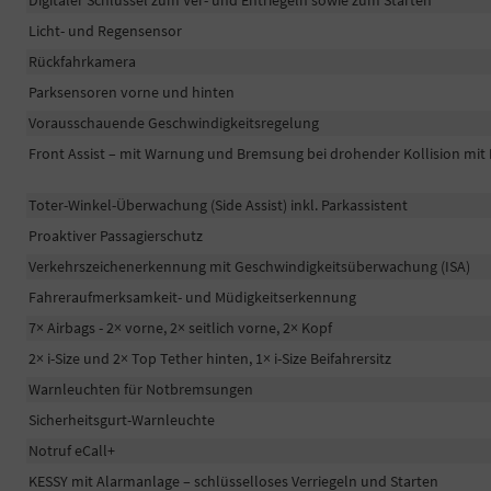
Digitaler Schlüssel zum Ver- und Entriegeln sowie zum Starten
Licht- und Regensensor
Rückfahrkamera
Parksensoren vorne und hinten
Vorausschauende Geschwindigkeitsregelung
Front Assist – mit Warnung und Bremsung bei drohender Kollision mit
Toter-Winkel-Überwachung (Side Assist) inkl. Parkassistent
Proaktiver Passagierschutz
Verkehrszeichenerkennung mit Geschwindigkeitsüberwachung (ISA)
Fahreraufmerksamkeit- und Müdigkeitserkennung
7× Airbags - 2× vorne, 2× seitlich vorne, 2× Kopf
2× i-Size und 2× Top Tether hinten, 1× i-Size Beifahrersitz
Warnleuchten für Notbremsungen
Sicherheitsgurt-Warnleuchte
Notruf eCall+
KESSY mit Alarmanlage – schlüsselloses Verriegeln und Starten