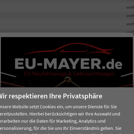
vor
vor
vor
vor
vor
vor
vor
Netze, Seitenfächer
vor
0)
vor
vor
vor
Wir respektieren Ihre Privatsphäre
vor
nsere Website setzt Cookies ein, um unsere Dienste für Sie
vor
ereitzustellen. Hierbei berücksichtigen wir Ihre Auswahl und
vor
erarbeiten nur die Daten für Marketing, Analytics und
vor
ersonalisierung, für die Sie uns Ihr Einverständnis geben. Sie
vor