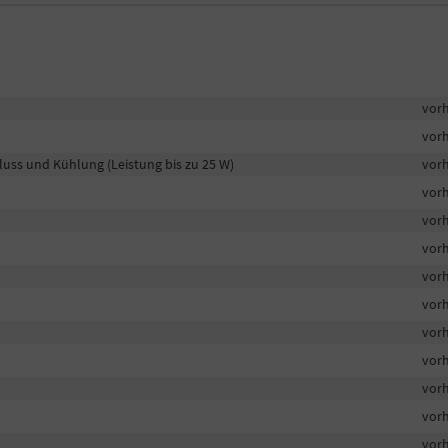
vor
vor
uss und Kühlung (Leistung bis zu 25 W)
vor
vor
vor
vor
vor
vor
vor
vor
vor
vor
vor