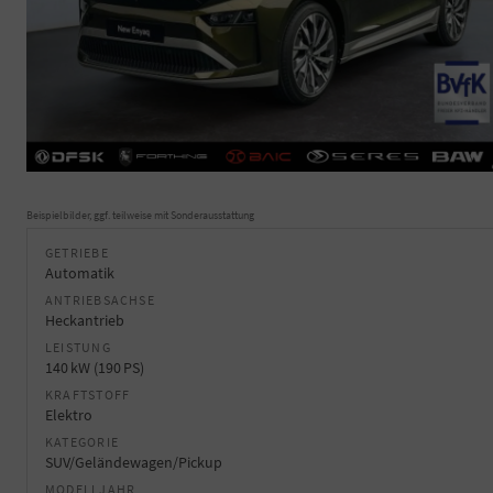
Beispielbilder, ggf. teilweise mit Sonderausstattung
GETRIEBE
Automatik
ANTRIEBSACHSE
Heckantrieb
LEISTUNG
140 kW (190 PS)
KRAFTSTOFF
Elektro
KATEGORIE
SUV/Geländewagen/Pickup
MODELLJAHR