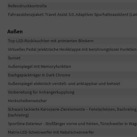
Reifendruckkontrolle
Fahrassistenzpaket: Travel Assist 3.0, Adaptiver Spurhalteassistent (La
Außen
Top-LED-Rückleuchten mit animierten Blinkern
Virtuelles Pedal (elektrische Heckklappe mit berührungsloser Funktion
Sunset
Außenspiegel mit Memoryfunktion
Dachgepäckträger in Dark Chrome
Außenspiegel elektrisch verstell- und anklappbar und beheizt
Vorbereitung für Anhängerkupplung
Heckscheibenwischer
Schwarz lackierte Karosserie-Zierelemente – Fensterleisten, Dachrelin
Dachreling)
Sportline-Exterieur - Stoßfänger vorne und hinten, Türschweller in Wa
Matrix-LED-Scheinwerfer mit Nebelscheinwerfer