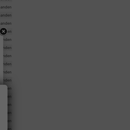
handen
handen
handen
handen
handen
handen
handen
handen
handen
handen
handen
handen
handen
handen
handen
handen