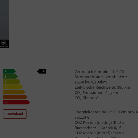
Verbrauch kombiniert:
0,00
Stromverbrauch kombiniert:
15,60 kWh/100km
Elektrische Reichweite:
390 km
CO
-Emissionen:
0 g/km
2
CO
-Klasse:
A
2
Energiekosten bei 15.000 km pro J
Download
751,14 €
CO2 Kosten (niedrig)
(Kosten
:
0,- €
Durchschnitt 10 Jahre)
CO2 Kosten (mittel)
(Kosten