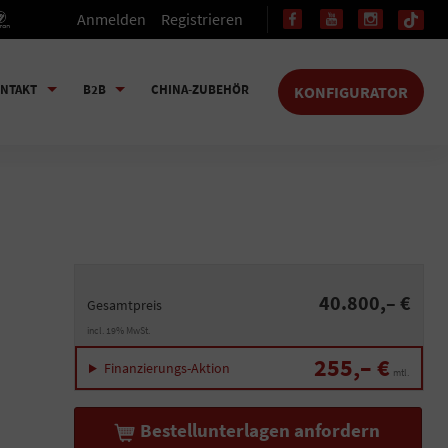
Anmelden
Registrieren
NTAKT
B2B
CHINA-ZUBEHÖR
KONFIGURATOR
40.800,– €
Gesamtpreis
incl. 19% MwSt.
255,– €
Finanzierungs-Aktion
mtl.
Bestellunterlagen anfordern