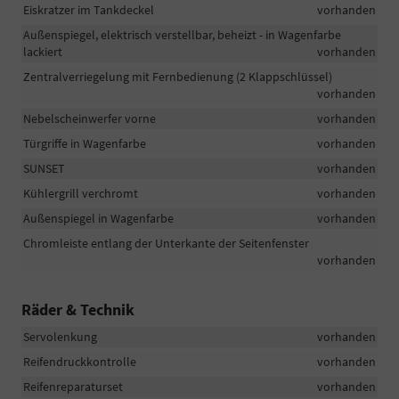
Eiskratzer im Tankdeckel
vorhanden
Außenspiegel, elektrisch verstellbar, beheizt - in Wagenfarbe
lackiert
vorhanden
Zentralverriegelung mit Fernbedienung (2 Klappschlüssel)
vorhanden
Nebelscheinwerfer vorne
vorhanden
Türgriffe in Wagenfarbe
vorhanden
SUNSET
vorhanden
Kühlergrill verchromt
vorhanden
Außenspiegel in Wagenfarbe
vorhanden
Chromleiste entlang der Unterkante der Seitenfenster
vorhanden
Räder & Technik
Servolenkung
vorhanden
Reifendruckkontrolle
vorhanden
Reifenreparaturset
vorhanden