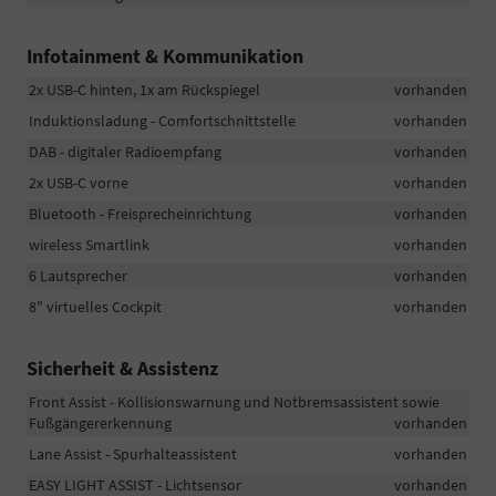
Infotainment & Kommunikation
2x USB-C hinten, 1x am Rückspiegel
vorhanden
Induktionsladung - Comfortschnittstelle
vorhanden
DAB - digitaler Radioempfang
vorhanden
2x USB-C vorne
vorhanden
Bluetooth - Freisprecheinrichtung
vorhanden
wireless Smartlink
vorhanden
6 Lautsprecher
vorhanden
8" virtuelles Cockpit
vorhanden
Sicherheit & Assistenz
Front Assist - Kollisionswarnung und Notbremsassistent sowie
Fußgängererkennung
vorhanden
Lane Assist - Spurhalteassistent
vorhanden
EASY LIGHT ASSIST - Lichtsensor
vorhanden