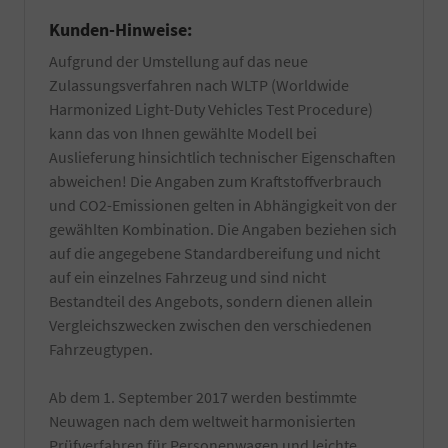
vorhanden
Sie
Kunden-Hinweise:
von
sich
Wachs-
dazu
Aufgrund der Umstellung auf das neue
und
am
Zulassungsverfahren nach WLTP (Worldwide
Kleberückstände
besten
entfernt.
bei
Harmonized Light-Duty Vehicles Test Procedure)
Zuzüglich
Ihrer
kann das von Ihnen gewählte Modell bei
einer
örtlichen
Auslieferung hinsichtlich technischer Eigenschaften
Innenreinigung
Zulassungsbehörde.
und
abweichen! Die Angaben zum Kraftstoffverbrauch
Die
Entfernung
Bestätigung
und CO2-Emissionen gelten in Abhängigkeit von der
von
wird
gewählten Kombination. Die Angaben beziehen sich
z.T.
durch
auf die angegebene Standardbereifung und nicht
schwer
einen
entfernbaren
auf ein einzelnes Fahrzeug und sind nicht
TÜV-
produktionsseitigen
Angestellten
Bestandteil des Angebots, sondern dienen allein
Rückständen.
Gutachter
Vergleichszwecken zwischen den verschiedenen
Es
durchgeführt.
Fahrzeugtypen.
werden
nur
hochwertige
Ab dem 1. September 2017 werden bestimmte
Reiniger
Neuwagen nach dem weltweit harmonisierten
verwendet
Prüfverfahren für Personenwagen und leichte
und