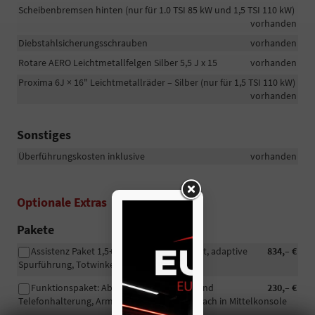
Scheibenbremsen hinten (nur für 1.0 TSI 85 kW und 1,5 TSI 110 kW)
vorhanden
Diebstahlsicherungsschrauben
vorhanden
Rotare AERO Leichtmetallfelgen Silber 5,5 J x 15
vorhanden
Proxima 6J × 16" Leichtmetallräder – Silber (nur für 1,5 TSI 110 kW)
vorhanden
Sonstiges
Überführungskosten inklusive
vorhanden
Optionale Extras
Pakete
Assistenz Paket 1,5+: adaptiver Tempomat, adaptive
834,– €
Spurführung, Totwinkelüberwachung
Funktionspaket: Abfallbehälter, Tablet- und
230,– €
Telefonhalterung, Armlehne hinten, Ablagefach in Mittelkonsole