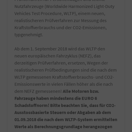
natürlich
Nutzfahrzeuge (Worldwide Harmonized Light-Duty
nur
Vehicles Test Procedure, WLTP), einem neuen,
von
realistischeren Prüfverfahren zur Messung des
Hand
Kraftstoffverbrauchs und der CO2-Emissionen,
gewaschen.
Die
typgenehmigt.
Reinigung
erfolgt
Ab dem 1. September 2018 wird das WLTP den
kurz
vor
neuen europäischen Fahrzyklus (NEFZ), das
Fahrzeugabholung
derzeitigen Prüfverfahren, ersetzen, Wegen der
bzw.
realistischeren Prüfbedingungen sind die nach dem
Fahrzeugübergabe.
WLTP gemessenen Kraftstoffverbrauchs- und CO2-
-
Notfallset
Emissionswerte in vielen Fällen höher als die nach
(
dem NEFZ gemessenen!
Alle Motoren bzw.
Verbandsmaterial,
Fahrzeuge haben mindestens die EURO 6
Warndreieck,
Schadstoffnorm! Bitte beachten Sie, dass für CO2-
Maske,
Warnweste)
Ausstossbasierte Steuern oder Abgaben ab dem
-
01.09.2018 die nach dem WLTP-System ermittelten
Ein
Werte als Berechnungsgrundlage herangezogen
Satz