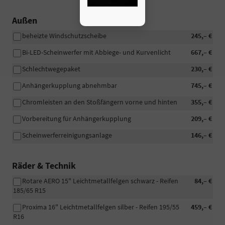
Außen
beheizte Windschutzscheibe
245,– €
Bi-LED-Scheinwerfer mit Abbiege- und Kurvenlicht
667,– €
Schlechtwegepaket
230,– €
Anhängerkupplung abnehmbar
745,– €
Chromleisten an den Stoßfängern vorne und hinten
355,– €
Vorbereitung für Anhängerkupplung
209,– €
Scheinwerferreinigungsanlage
146,– €
Räder & Technik
Rotare AERO 15" Leichtmetallfelgen schwarz - Reifen
84,– €
185/65 R15
Proxima 16" Leichtmetallfelgen silber - Reifen 195/55
459,– €
R16