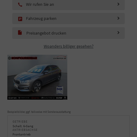
Wir rufen Sie an
Fahrzeug parken
Preisangebot drucken
Woanders billiger gesehen?
Beispielbilder, ggf. teilweise mit Sonderausstattung
GETRIEBE
Schalt. 6-Gang
ANTRIEBSACHSE
Frontantrieb