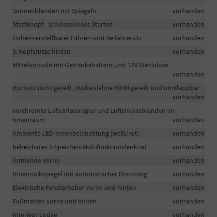
Sonnenblenden mit Spiegeln
vorhanden
Startknopf - schlüsselloses Starten
vorhanden
Höhenverstellbarer Fahrer- und Beifahrersitz
vorhanden
3. Kopfstütze hinten
vorhanden
Mittelkonsole mit Getränkehaltern und 12V Steckdose
vorhanden
Rücksitz nicht geteilt, Rückenlehne 60:40 geteilt und umklappbar
vorhanden
verchromte Lufteinlassregler und Lufteinlassblenden im
Innenraum
vorhanden
Ambiente LED-Innenbeleuchtung (weiß/rot)
vorhanden
beheizbares 2-Speichen-Multifunktionslenkrad
vorhanden
Armlehne vorne
vorhanden
Innenrückspiegel mit automatischer Dimmung
vorhanden
Elektrische Fensterheber vorne und hinten
vorhanden
Fußmatten vorne und hinten
vorhanden
Interieur Lodge
vorhanden