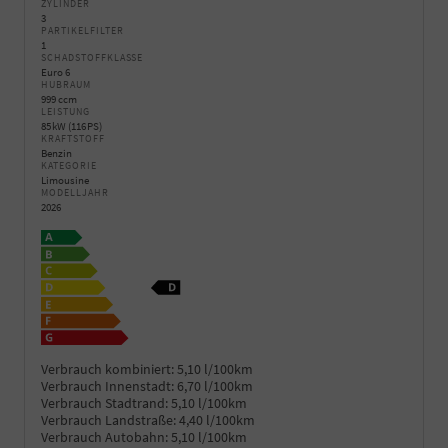
ZYLINDER
3
PARTIKELFILTER
1
SCHADSTOFFKLASSE
Euro 6
HUBRAUM
999 ccm
LEISTUNG
85 kW (116 PS)
KRAFTSTOFF
Benzin
KATEGORIE
Limousine
MODELLJAHR
2026
Verbrauch kombiniert:
5,10 l/100km
Verbrauch Innenstadt:
6,70 l/100km
Verbrauch Stadtrand:
5,10 l/100km
Verbrauch Landstraße:
4,40 l/100km
Verbrauch Autobahn:
5,10 l/100km