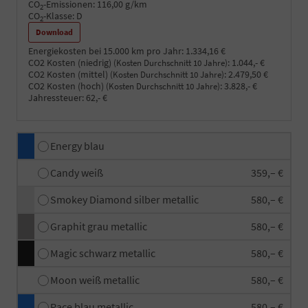
CO
-Emissionen:
116,00 g/km
2
CO
-Klasse:
D
2
Download
Energiekosten bei 15.000 km pro Jahr:
1.334,16 €
CO2 Kosten (niedrig)
:
1.044,- €
(Kosten Durchschnitt 10 Jahre)
CO2 Kosten (mittel)
:
2.479,50 €
(Kosten Durchschnitt 10 Jahre)
CO2 Kosten (hoch)
:
3.828,- €
(Kosten Durchschnitt 10 Jahre)
Jahressteuer:
62,- €
Energy blau
Candy weiß
359,– €
Smokey Diamond silber metallic
580,– €
Graphit grau metallic
580,– €
Magic schwarz metallic
580,– €
Moon weiß metallic
580,– €
Race blau metallic
580,– €