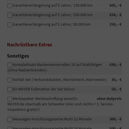
Garantieverlängerung auf 5 Jahre / 150.000 km
605,– €
Garantieverlängerung auf 5 Jahre / 200.000 km
834,– €
Garantieverlängerung auf 5 Jahre / 60.000 km
250,– €
Nachrüstbare Extras
Sonstiges
Komplettsatz Markenwinterreifen 16 auf Stahlfelgen
690,– €
(ohne Radzierblenden)
Notfall Set ( Verbandskasten, Warndreieck, Warnweste )
30,– €
EU-MAYER Fußmatten 4er Set Velour
50,– €
Werbepaket: Werbeschriftzug www.EU-
ohne Aufpreis
MAYER.de oberhalb am Schweller links und rechts = 1. Service-
Inspektion gratis!!!
Neuwagen-Anschlussgarantie Multi 12 Monate
300,– €
Neuwagen-Anschlussgarantie Multi 24 Monate
500,– €