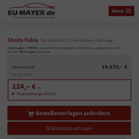
Menü
Skoda Fabia
Top Selection CZ | kostenlose Lieferung!
Fahrzeugnr.
:
498415
, unverbindliche Lieferzeit: 4-7 Monate , Landesversion: EU -
Europa,
Neuwagen
, EU-Mayer
19.670,– €
Gesamtpreis
incl. 19% MwSt.
124,– €
mtl.
Finanzierungs-Aktion
Bestellunterlagen anfordern
WhatsApp anfragen