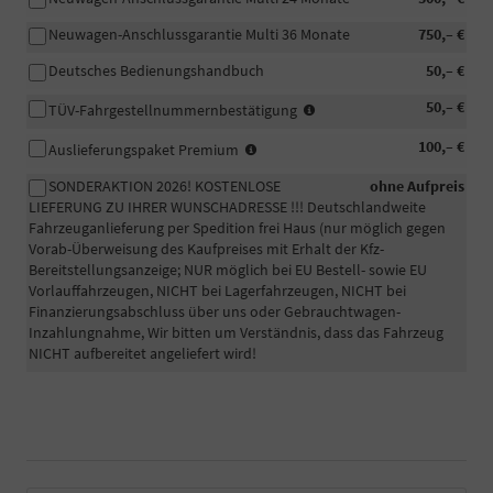
Neuwagen-Anschlussgarantie Multi 36 Monate
750,– €
Deutsches Bedienungshandbuch
50,– €
In
50,– €
TÜV-Fahrgestellnummernbestätigung
manchen
-
100,– €
Fällen
Auslieferungspaket Premium
Fahrzeugaufbereitung
wird
SONDERAKTION 2026! KOSTENLOSE
ohne Aufpreis
Premium:
eine
LIEFERUNG ZU IHRER WUNSCHADRESSE !!! Deutschlandweite
Das
beglaubigte
Fahrzeuganlieferung per Spedition frei Haus (nur möglich gegen
Fahrzeug
Bestätigung
Vorab-Überweisung des Kaufpreises mit Erhalt der Kfz-
wird
der
Bereitstellungsanzeige; NUR möglich bei EU Bestell- sowie EU
professionell
Fahrgestellnummer
Vorlauffahrzeugen, NICHT bei Lagerfahrzeugen, NICHT bei
in
Ihres
Finanzierungsabschluss über uns oder Gebrauchtwagen-
unserem
PKW
Inzahlungnahme, Wir bitten um Verständnis, dass das Fahrzeug
eigenen
für
NICHT aufbereitet angeliefert wird!
Betrieb
die
zusätzlich
Zulassung
per
eines
Hand
EU-
gewaschen
Fahrzeuges
und
benötigt.
falls
Informieren