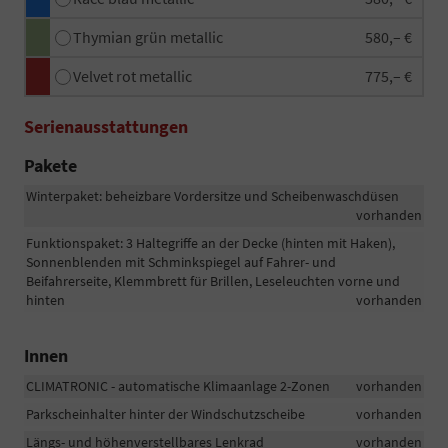
Thymian grün metallic
580,– €
Velvet rot metallic
775,– €
Serienausstattungen
Pakete
Winterpaket: beheizbare Vordersitze und Scheibenwaschdüsen
vorhanden
Funktionspaket: 3 Haltegriffe an der Decke (hinten mit Haken),
Sonnenblenden mit Schminkspiegel auf Fahrer- und
Beifahrerseite, Klemmbrett für Brillen, Leseleuchten vorne und
hinten
vorhanden
Innen
CLIMATRONIC - automatische Klimaanlage 2-Zonen
vorhanden
Parkscheinhalter hinter der Windschutzscheibe
vorhanden
Längs- und höhenverstellbares Lenkrad
vorhanden