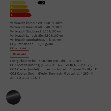
Verbrauch kombiniert:
5,80 l/100km
Verbrauch Innenstadt:
7,40 l/100km
Verbrauch Stadtrand:
5,70 l/100km
Verbrauch Landstraße:
4,80 l/100km
Verbrauch Autobahn:
5,90 l/100km
CO
-Emissionen:
130,00 g/km
2
CO
-Klasse:
D
2
Download
Energiekosten bei 15.000 km pro Jahr:
1.517,28 €
CO2 Kosten (niedrig)
:
1.170,- €
(Kosten Durchschnitt 10 Jahre)
CO2 Kosten (mittel)
:
2.778,75 €
(Kosten Durchschnitt 10 Jahre)
CO2 Kosten (hoch)
:
4.290,- €
(Kosten Durchschnitt 10 Jahre)
Jahressteuer:
103,- €