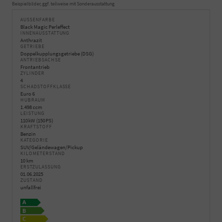
Beispielbilder, ggf. teilweise mit Sonderausstattung
AUSSENFARBE
Black Magic Perleffect
INNENAUSSTATTUNG
Anthrazit
GETRIEBE
Doppelkupplungsgetriebe (DSG)
ANTRIEBSACHSE
Frontantrieb
ZYLINDER
4
SCHADSTOFFKLASSE
Euro 6
HUBRAUM
1.498 ccm
LEISTUNG
110 kW (150 PS)
KRAFTSTOFF
Benzin
KATEGORIE
SUV/Geländewagen/Pickup
KILOMETERSTAND
10 km
ERSTZULASSUNG
01.06.2025
ZUSTAND
unfallfrei