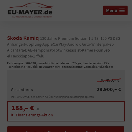
Menü
Skoda Kamiq
130 Jahre Premium Edition 1.5 TSI 150 PS DSG
Anhängerkupplung-AppleCarPlay-AndroidAuto-Winterpaket-
Alcantara-DAB-Tempomat-Totwinkelassist-Kamera-SunSet-
el.Heckklappe-17''Alu
Fahrzeugnr.
:
504678
, unverbindliche Lieferzeit:
7 Tage
, Landesversion: CZ -
Tschechische Republik,
Neuwagen mit Tageszulassung
, Zentrales Außenlager
30.490,– €
29.900,– €
Gesamtpreis
incl. 19% MwSt., den Kosten für Überführung und Zulassungspapieren
188,– €
mtl.
Finanzierungs-Aktion