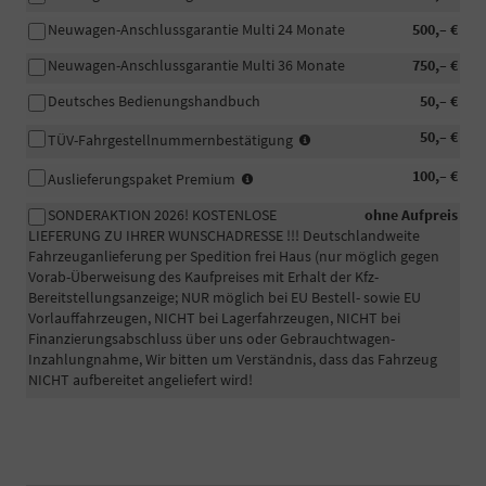
Neuwagen-Anschlussgarantie Multi 24 Monate
500,– €
Neuwagen-Anschlussgarantie Multi 36 Monate
750,– €
Deutsches Bedienungshandbuch
50,– €
In
50,– €
TÜV-Fahrgestellnummernbestätigung
manchen
-
100,– €
Fällen
Auslieferungspaket Premium
Fahrzeugaufbereitung
wird
SONDERAKTION 2026! KOSTENLOSE
ohne Aufpreis
Premium:
eine
LIEFERUNG ZU IHRER WUNSCHADRESSE !!! Deutschlandweite
Das
beglaubigte
Fahrzeuganlieferung per Spedition frei Haus (nur möglich gegen
Fahrzeug
Bestätigung
Vorab-Überweisung des Kaufpreises mit Erhalt der Kfz-
wird
der
Bereitstellungsanzeige; NUR möglich bei EU Bestell- sowie EU
professionell
Fahrgestellnummer
Vorlauffahrzeugen, NICHT bei Lagerfahrzeugen, NICHT bei
in
Ihres
Finanzierungsabschluss über uns oder Gebrauchtwagen-
unserem
PKW
Inzahlungnahme, Wir bitten um Verständnis, dass das Fahrzeug
eigenen
für
NICHT aufbereitet angeliefert wird!
Betrieb
die
zusätzlich
Zulassung
per
eines
Hand
EU-
gewaschen
Fahrzeuges
und