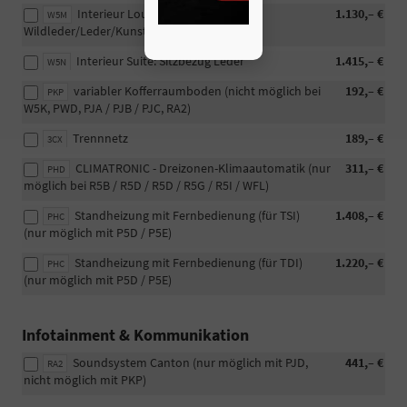
Interieur Lounge: Sitzbezug
1.130,– €
W5M
Wildleder/Leder/Kunstleder
Interieur Suite: Sitzbezug Leder
1.415,– €
W5N
variabler Kofferraumboden (nicht möglich bei
192,– €
PKP
W5K, PWD, PJA / PJB / PJC, RA2)
Trennnetz
189,– €
3CX
CLIMATRONIC - Dreizonen-Klimaautomatik (nur
311,– €
PHD
möglich bei R5B / R5D / R5D / R5G / R5I / WFL)
Standheizung mit Fernbedienung (für TSI)
1.408,– €
PHC
(nur möglich mit P5D / P5E)
Standheizung mit Fernbedienung (für TDI)
1.220,– €
PHC
(nur möglich mit P5D / P5E)
Infotainment & Kommunikation
Soundsystem Canton (nur möglich mit PJD,
441,– €
RA2
nicht möglich mit PKP)