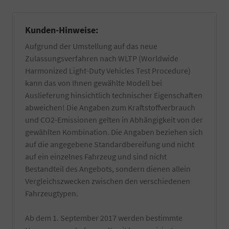
benötigt.
falls
Informieren
vorhanden
Sie
Kunden-Hinweise:
von
sich
Wachs-
dazu
Aufgrund der Umstellung auf das neue
und
am
Zulassungsverfahren nach WLTP (Worldwide
Kleberückstände
besten
entfernt.
bei
Harmonized Light-Duty Vehicles Test Procedure)
Zuzüglich
Ihrer
kann das von Ihnen gewählte Modell bei
einer
örtlichen
Auslieferung hinsichtlich technischer Eigenschaften
Innenreinigung
Zulassungsbehörde.
und
abweichen! Die Angaben zum Kraftstoffverbrauch
Die
Entfernung
Bestätigung
und CO2-Emissionen gelten in Abhängigkeit von der
von
wird
gewählten Kombination. Die Angaben beziehen sich
z.T.
durch
auf die angegebene Standardbereifung und nicht
schwer
einen
entfernbaren
auf ein einzelnes Fahrzeug und sind nicht
TÜV-
produktionsseitigen
Angestellten
Bestandteil des Angebots, sondern dienen allein
Rückständen.
Gutachter
Vergleichszwecken zwischen den verschiedenen
Es
durchgeführt.
Fahrzeugtypen.
werden
nur
hochwertige
Ab dem 1. September 2017 werden bestimmte
Reiniger