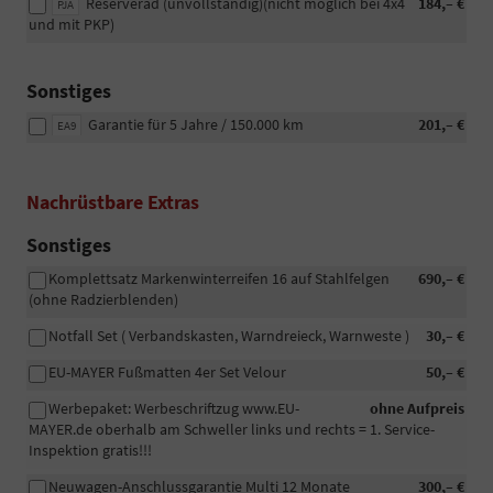
Reserverad (unvollständig)(nicht möglich bei 4x4
184,– €
PJA
und mit PKP)
Sonstiges
Garantie für 5 Jahre / 150.000 km
201,– €
EA9
Nachrüstbare Extras
Sonstiges
Komplettsatz Markenwinterreifen 16 auf Stahlfelgen
690,– €
(ohne Radzierblenden)
Notfall Set ( Verbandskasten, Warndreieck, Warnweste )
30,– €
EU-MAYER Fußmatten 4er Set Velour
50,– €
Werbepaket: Werbeschriftzug www.EU-
ohne Aufpreis
MAYER.de oberhalb am Schweller links und rechts = 1. Service-
Inspektion gratis!!!
Neuwagen-Anschlussgarantie Multi 12 Monate
300,– €