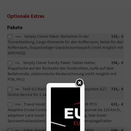
Optionale Extras
Pakete
Simply Clever Paket: Mülleimer in der
110,– €
W5K
Türverkleidung, Cargo-Elemente für den Kofferraum, Netze für den
Kofferraum, doppelseitiger Gepäckraumteppich (nicht möglich mit
W5P/W5Q)
Simply Clever Family Paket: Tablet-Halter,
194,– €
P5L
Klapptische auf der Rückseite des Vordersitzes, Isofix auf dem
Beifahrersitz, elektronische Kindersicherung (nicht möglich mit
P5N, PHJ)
Tech 9.2 Navi Plus Paket: Navigationssystem 9,2",
733,– €
R6I
Online-Service für 3 Jahre
Travel Assist Paket (nicht möglich mit PPJ):
631,– €
P5H
Adaptive Cruise Control – Abstandsregeltempomat bis 210 km/h,
adaptiver Lane Assist – adaptive Spurführung, Side Assist -
Spurwechselassistent, USB-C-Eingang im Innenspiegelhalter
Safety Paket: Seitenairbags hinten, CREW
500,– €
P5A