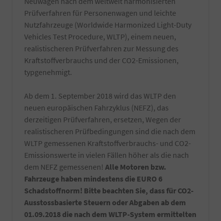
Neuwagen nach dem weltweit harmonisierten
verwendet
Prüfverfahren für Personenwagen und leichte
und
natürlich
Nutzfahrzeuge (Worldwide Harmonized Light-Duty
nur
Vehicles Test Procedure, WLTP), einem neuen,
von
realistischeren Prüfverfahren zur Messung des
Hand
Kraftstoffverbrauchs und der CO2-Emissionen,
gewaschen.
Die
typgenehmigt.
Reinigung
erfolgt
Ab dem 1. September 2018 wird das WLTP den
kurz
vor
neuen europäischen Fahrzyklus (NEFZ), das
Fahrzeugabholung
derzeitigen Prüfverfahren, ersetzen, Wegen der
bzw.
realistischeren Prüfbedingungen sind die nach dem
Fahrzeugübergabe.
WLTP gemessenen Kraftstoffverbrauchs- und CO2-
-
Notfallset
Emissionswerte in vielen Fällen höher als die nach
(
dem NEFZ gemessenen!
Alle Motoren bzw.
Verbandsmaterial,
Fahrzeuge haben mindestens die EURO 6
Warndreieck,
Schadstoffnorm! Bitte beachten Sie, dass für CO2-
Maske,
Warnweste)
Ausstossbasierte Steuern oder Abgaben ab dem
-
01.09.2018 die nach dem WLTP-System ermittelten
Ein