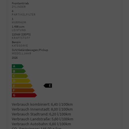
Frontantrieb
ZYLINDER
4
PARTIKELFILTER
1
HUBRAUM
1.498 ccm
LEISTUNG
110 kW (150 PS)
KRAFTSTOFF
Benzin
KATEGORIE
SUV/Geländewagen/Pickup
MODELLJAHR
2026
Verbrauch kombiniert:
6,40 l/100km
Verbrauch Innenstadt:
8,00 l/100km
Verbrauch Stadtrand:
6,20 l/100km
Verbrauch Landstraße:
5,60 l/100km
Verbrauch Autobahn:
6,60 l/100km
CO
-Emissionen:
146,00 g/km