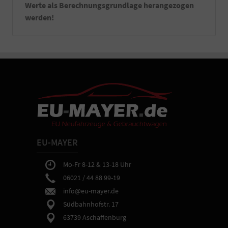
Werte als Berechnungsgrundlage herangezogen
Satz
werden!
Kennzeichenverstärker
montiert
an
Ihrem
Fahrzeug.
-
Sie
erhalten
bei
Abholung
in
Aschaffenburg
eine
EU-MAYER
ausführliche
Fahrzeugeinweisung
sowie
Mo-Fr 8-12 & 13-18 Uhr
Hilfe
06021 / 44 88 99-19
bei
info@eu-mayer.de
gewünschten
Einstellungen
Südbahnhofstr. 17
der
63739 Aschaffenburg
Fahrzeugtechnik.