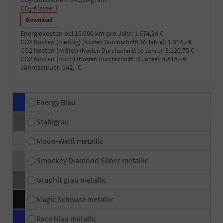
2
CO
-Klasse:
E
2
Download
Energiekosten bei 15.000 km pro Jahr:
1.674,24 €
CO2 Kosten (niedrig)
:
1.314,- €
(Kosten Durchschnitt 10 Jahre)
CO2 Kosten (mittel)
:
3.120,75 €
(Kosten Durchschnitt 10 Jahre)
CO2 Kosten (hoch)
:
4.818,- €
(Kosten Durchschnitt 10 Jahre)
Jahressteuer:
142,- €
Energy Blau
Stahlgrau
Moon-Weiß metallic
Smockey Diamond Silber metallic
Graphit grau metallic
Magic Schwarz metallic
Race blau metallic