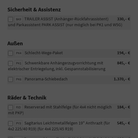
Sicherheit & Assistenz
TRAILER ASSIST (Anhänger-Rückfahrassistent)
330,– €
8A9
und Parkassistent PARK ASSIST (nur möglich bei PK1 und W5G)
Außen
Schlecht-Wege-Paket
194,– €
PK4
Schwenkbare Anhängerzugvorrichtung mit
845,– €
PK1
elektrischer Entriegelung, inkl. Gespannstabilisierung
Panorama-Schiebedach
1.370,– €
PK6
Räder & Technik
Reserverad mit Stahlfelge (für 4x4 nicht möglich
184,– €
PJD
mit PKP)
Sagitarius Leichtmetallfelgen 19" Anthrazit (für
545,– €
PY3
4x2 225/40 R19) (für 4x4 225/45 R19)