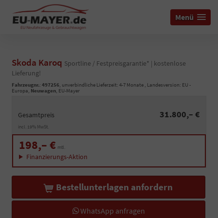
Menü
Skoda Karoq
Sportline / Festpreisgarantie* | kostenlose
Lieferung!
Fahrzeugnr.
:
497256
, unverbindliche Lieferzeit: 4-7 Monate , Landesversion: EU -
Europa,
Neuwagen
, EU-Mayer
31.800,– €
Gesamtpreis
incl. 19% MwSt.
198,– €
mtl.
Finanzierungs-Aktion
Bestellunterlagen anfordern
WhatsApp anfragen