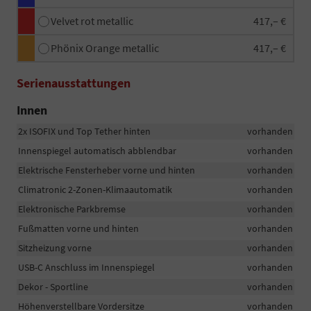
Velvet rot metallic
417,– €
Phönix Orange metallic
417,– €
Serienausstattungen
Innen
2x ISOFIX und Top Tether hinten
vorhanden
Innenspiegel automatisch abblendbar
vorhanden
Elektrische Fensterheber vorne und hinten
vorhanden
Climatronic 2-Zonen-Klimaautomatik
vorhanden
Elektronische Parkbremse
vorhanden
Fußmatten vorne und hinten
vorhanden
Sitzheizung vorne
vorhanden
USB-C Anschluss im Innenspiegel
vorhanden
Dekor - Sportline
vorhanden
Höhenverstellbare Vordersitze
vorhanden