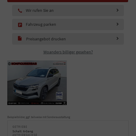
Wir rufen Sie an
Fahrzeug parken
Preisangebot drucken
Woanders billiger gesehen?
Beispielbilder, ggf. teilweise mit Sonderausstattung
GETRIEBE
Schalt. 6-Gang
ANTRIEBSACHSE