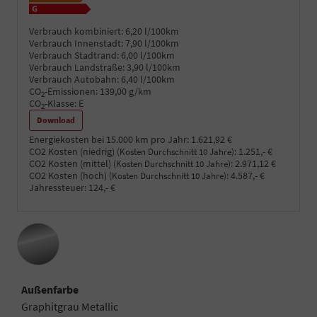
Verbrauch kombiniert:
6,20 l/100km
Verbrauch Innenstadt:
7,90 l/100km
Verbrauch Stadtrand:
6,00 l/100km
Verbrauch Landstraße:
3,90 l/100km
Verbrauch Autobahn:
6,40 l/100km
CO
-Emissionen:
139,00 g/km
2
CO
-Klasse:
E
2
Download
Energiekosten bei 15.000 km pro Jahr:
1.621,92 €
CO2 Kosten (niedrig)
:
1.251,- €
(Kosten Durchschnitt 10 Jahre)
CO2 Kosten (mittel)
:
2.971,12 €
(Kosten Durchschnitt 10 Jahre)
CO2 Kosten (hoch)
:
4.587,- €
(Kosten Durchschnitt 10 Jahre)
Jahressteuer:
124,- €
Außenfarbe
Graphitgrau Metallic