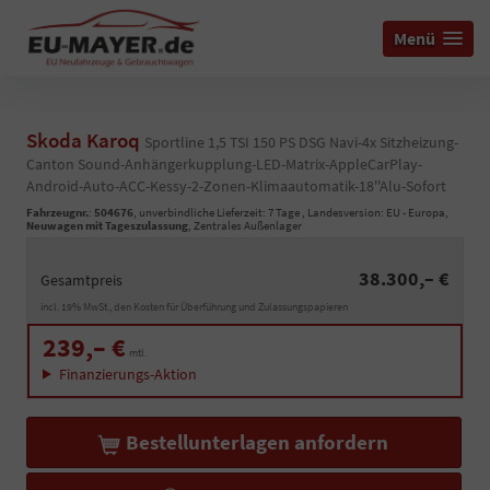
Menü
Skoda Karoq
Sportline 1,5 TSI 150 PS DSG Navi-4x Sitzheizung-
Canton Sound-Anhängerkupplung-LED-Matrix-AppleCarPlay-
Android-Auto-ACC-Kessy-2-Zonen-Klimaautomatik-18''Alu-Sofort
Fahrzeugnr.
:
504676
, unverbindliche Lieferzeit:
7 Tage
, Landesversion: EU - Europa,
Neuwagen mit Tageszulassung
, Zentrales Außenlager
38.300,– €
Gesamtpreis
incl. 19% MwSt., den Kosten für Überführung und Zulassungspapieren
239,– €
mtl.
Finanzierungs-Aktion
Bestellunterlagen anfordern