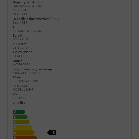
Graphitgrau Metallic
INNENAUSSTATTUNG
Anthrazit
GETRIEBE
Doppelkupplungsgetriebe (DSG)
ZYLINDER
4
SCHADSTOFFKLASSE
Euro 6
HUBRAUM
1.498 ccm
LEISTUNG
110 kW (150 PS)
KRAFTSTOFF
Benzin
KATEGORIE
SUV/Geländewagen/Pickup
KILOMETERSTAND
10 km
ERSTZULASSUNG
01.10.2025
MODELLJAHR
2025
ZUSTAND
unfallfrei