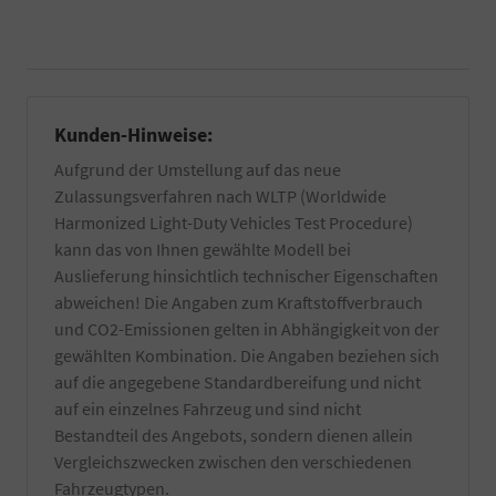
per
eines
Hand
EU-
gewaschen
Fahrzeuges
und
benötigt.
falls
Informieren
vorhanden
Sie
Kunden-Hinweise:
von
sich
Wachs-
dazu
Aufgrund der Umstellung auf das neue
und
am
Zulassungsverfahren nach WLTP (Worldwide
Kleberückstände
besten
entfernt.
bei
Harmonized Light-Duty Vehicles Test Procedure)
Zuzüglich
Ihrer
kann das von Ihnen gewählte Modell bei
einer
örtlichen
Auslieferung hinsichtlich technischer Eigenschaften
Innenreinigung
Zulassungsbehörde.
und
abweichen! Die Angaben zum Kraftstoffverbrauch
Die
Entfernung
Bestätigung
und CO2-Emissionen gelten in Abhängigkeit von der
von
wird
gewählten Kombination. Die Angaben beziehen sich
z.T.
durch
auf die angegebene Standardbereifung und nicht
schwer
einen
entfernbaren
auf ein einzelnes Fahrzeug und sind nicht
TÜV-
produktionsseitigen
Angestellten
Bestandteil des Angebots, sondern dienen allein
Rückständen.
Gutachter
Vergleichszwecken zwischen den verschiedenen
Es
durchgeführt.
Fahrzeugtypen.
werden