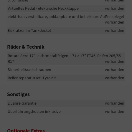
3. Schlüssel
vorhanden
Virtuelles Pedal - elektrische Heckklappe
vorhanden
elektrisch verstellbare, anklappbare und beheizbare Außenspiegel
vorhanden
Eiskratzer im Tankdeckel
vorhanden
Räder & Technik
Rotare Aero 17"Leichtmetallfelgen – 7J × 17" ET46, Reifen 205/55
R17
vorhanden
Sicherheitsradschrauben
vorhanden
Reifenreparaturset -Tyre Kit
vorhanden
Sonstiges
2 Jahre Garantie
vorhanden
Überführungskosten inklusive
vorhanden
Optionale Extras