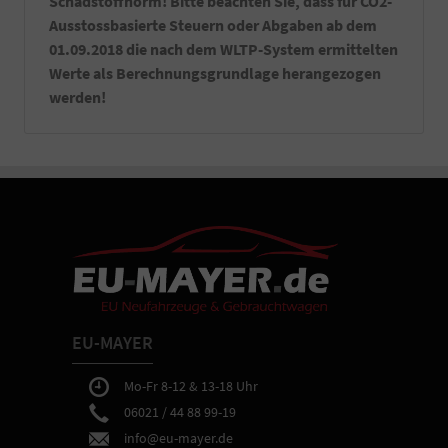
Schadstoffnorm! Bitte beachten Sie, dass für CO2-
Maske,
Warnweste)
Ausstossbasierte Steuern oder Abgaben ab dem
-
01.09.2018 die nach dem WLTP-System ermittelten
Ein
Werte als Berechnungsgrundlage herangezogen
Satz
werden!
Kennzeichenverstärker
montiert
an
Ihrem
Fahrzeug.
-
Sie
erhalten
bei
Abholung
in
Aschaffenburg
eine
EU-MAYER
ausführliche
Fahrzeugeinweisung
sowie
Mo-Fr 8-12 & 13-18 Uhr
Hilfe
06021 / 44 88 99-19
bei
info@eu-mayer.de
gewünschten