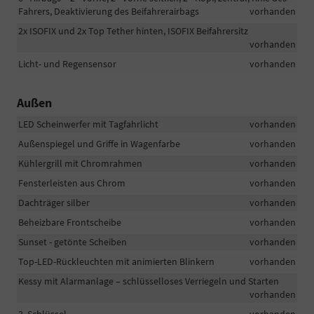
Fahrers, Deaktivierung des Beifahrerairbags
vorhanden
2x ISOFIX und 2x Top Tether hinten, ISOFIX Beifahrersitz
vorhanden
Licht- und Regensensor
vorhanden
Außen
LED Scheinwerfer mit Tagfahrlicht
vorhanden
Außenspiegel und Griffe in Wagenfarbe
vorhanden
Kühlergrill mit Chromrahmen
vorhanden
Fensterleisten aus Chrom
vorhanden
Dachträger silber
vorhanden
Beheizbare Frontscheibe
vorhanden
Sunset - getönte Scheiben
vorhanden
Top-LED-Rückleuchten mit animierten Blinkern
vorhanden
Kessy mit Alarmanlage – schlüsselloses Verriegeln und Starten
vorhanden