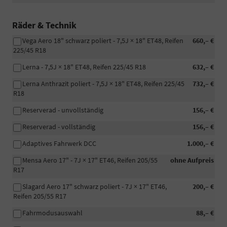
Räder & Technik
Vega Aero 18" schwarz poliert - 7,5J × 18" ET48, Reifen
660,– €
225/45 R18
Lerna - 7,5J × 18" ET48, Reifen 225/45 R18
632,– €
Lerna Anthrazit poliert - 7,5J × 18" ET48, Reifen 225/45
732,– €
R18
Reserverad - unvollständig
156,– €
Reserverad - vollständig
156,– €
Adaptives Fahrwerk DCC
1.000,– €
Mensa Aero 17" - 7J × 17" ET46, Reifen 205/55
ohne Aufpreis
R17
Slagard Aero 17" schwarz poliert - 7J × 17" ET46,
200,– €
Reifen 205/55 R17
Fahrmodusauswahl
88,– €