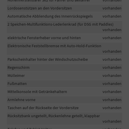
Höhenverstellbarer Sitz für Fahrer und Beifahrer
vorhanden
Lordosenstützen an den Vordersitzen
vorhanden
Automatische Abblendung des Innenrückspiegels
vorhanden
2 Speichen-Multifunktions-Lederlenkrad (für DSG mit Paddles)
vorhanden
elektrische Fensterheber vorne und hinten
vorhanden
Elektronische Feststellbremse mit Auto-Hold-Funktion
vorhanden
Parkscheinhalter hinter der Windschutzscheibe
vorhanden
Regenschirm
vorhanden
Mülleimer
vorhanden
Fußmatten
vorhanden
Mittelkonsole mit Getränkehaltern
vorhanden
Armlehne vorne
vorhanden
Taschen auf der Rückseite der Vordersitze
vorhanden
Rücksitzbank ungeteilt, Rückenlehne geteilt, klappbar
vorhanden