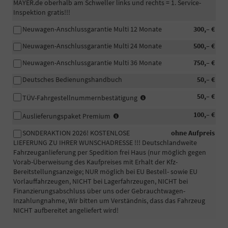
MAYER.de oberhalb am Schweller links und rechts = 1. Service-
Inspektion gratis!!!
Neuwagen-Anschlussgarantie Multi 12 Monate
300,– €
Neuwagen-Anschlussgarantie Multi 24 Monate
500,– €
Neuwagen-Anschlussgarantie Multi 36 Monate
750,– €
Deutsches Bedienungshandbuch
50,– €
In
50,– €
TÜV-Fahrgestellnummernbestätigung
manchen
-
100,– €
Fällen
Auslieferungspaket Premium
Fahrzeugaufbereitung
wird
SONDERAKTION 2026! KOSTENLOSE
ohne Aufpreis
Premium:
eine
LIEFERUNG ZU IHRER WUNSCHADRESSE !!! Deutschlandweite
Das
beglaubigte
Fahrzeuganlieferung per Spedition frei Haus (nur möglich gegen
Fahrzeug
Bestätigung
Vorab-Überweisung des Kaufpreises mit Erhalt der Kfz-
wird
der
Bereitstellungsanzeige; NUR möglich bei EU Bestell- sowie EU
professionell
Fahrgestellnummer
Vorlauffahrzeugen, NICHT bei Lagerfahrzeugen, NICHT bei
in
Ihres
Finanzierungsabschluss über uns oder Gebrauchtwagen-
unserem
PKW
Inzahlungnahme, Wir bitten um Verständnis, dass das Fahrzeug
eigenen
für
NICHT aufbereitet angeliefert wird!
Betrieb
die
zusätzlich
Zulassung