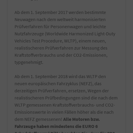
nur
hochwertige
Ab dem 1. September 2017 werden bestimmte
Reiniger
Neuwagen nach dem weltweit harmonisierten
verwendet
Prüfverfahren für Personenwagen und leichte
und
natürlich
Nutzfahrzeuge (Worldwide Harmonized Light-Duty
nur
Vehicles Test Procedure, WLTP), einem neuen,
von
realistischeren Prüfverfahren zur Messung des
Hand
Kraftstoffverbrauchs und der CO2-Emissionen,
gewaschen.
Die
typgenehmigt.
Reinigung
erfolgt
Ab dem 1. September 2018 wird das WLTP den
kurz
vor
neuen europäischen Fahrzyklus (NEFZ), das
Fahrzeugabholung
derzeitigen Prüfverfahren, ersetzen, Wegen der
bzw.
realistischeren Prüfbedingungen sind die nach dem
Fahrzeugübergabe.
WLTP gemessenen Kraftstoffverbrauchs- und CO2-
-
Notfallset
Emissionswerte in vielen Fällen höher als die nach
(
dem NEFZ gemessenen!
Alle Motoren bzw.
Verbandsmaterial,
Fahrzeuge haben mindestens die EURO 6
Warndreieck,