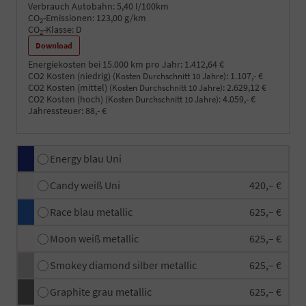
Verbrauch Autobahn:
5,40 l/100km
CO
-Emissionen:
123,00 g/km
2
CO
-Klasse:
D
2
Download
Energiekosten bei 15.000 km pro Jahr:
1.412,64 €
CO2 Kosten (niedrig)
:
1.107,- €
(Kosten Durchschnitt 10 Jahre)
CO2 Kosten (mittel)
:
2.629,12 €
(Kosten Durchschnitt 10 Jahre)
CO2 Kosten (hoch)
:
4.059,- €
(Kosten Durchschnitt 10 Jahre)
Jahressteuer:
88,- €
Energy blau Uni
Candy weiß Uni
420,– €
Race blau metallic
625,– €
Moon weiß metallic
625,– €
Smokey diamond silber metallic
625,– €
Graphite grau metallic
625,– €