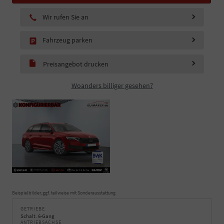
Wir rufen Sie an
Fahrzeug parken
Preisangebot drucken
Woanders billiger gesehen?
Beispielbilder, ggf. teilweise mit Sonderausstattung
GETRIEBE
Schalt. 6-Gang
ANTRIEBSACHSE