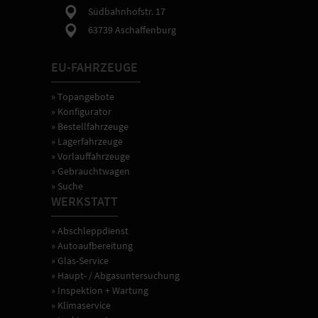
Einstellungen
Südbahnhofstr. 17
der
63739 Aschaffenburg
Fahrzeugtechnik.
EU-FAHRZEUGE
» Topangebote
» Konfigurator
» Bestellfahrzeuge
» Lagerfahrzeuge
» Vorlauffahrzeuge
» Gebrauchtwagen
» Suche
WERKSTATT
» Abschleppdienst
» Autoaufbereitung
» Glas-Service
» Haupt- / Abgasuntersuchung
» Inspektion + Wartung
» Klimaservice