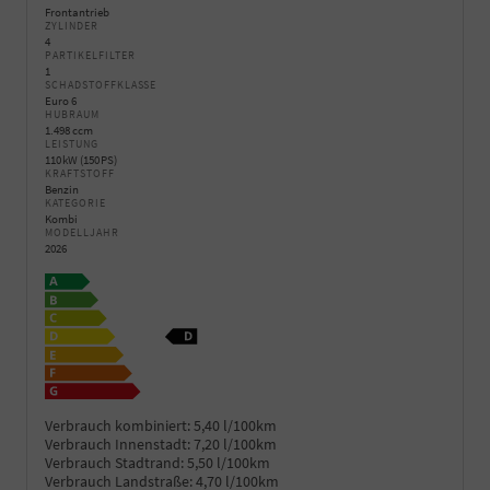
Frontantrieb
ZYLINDER
4
PARTIKELFILTER
1
SCHADSTOFFKLASSE
Euro 6
HUBRAUM
1.498 ccm
LEISTUNG
110 kW (150 PS)
KRAFTSTOFF
Benzin
KATEGORIE
Kombi
MODELLJAHR
2026
Verbrauch kombiniert:
5,40 l/100km
Verbrauch Innenstadt:
7,20 l/100km
Verbrauch Stadtrand:
5,50 l/100km
Verbrauch Landstraße:
4,70 l/100km