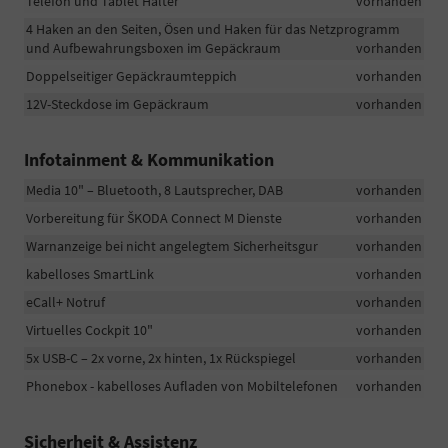
Telefon und Tablet Halter
vorhanden
4 Haken an den Seiten, Ösen und Haken für das Netzprogramm
und Aufbewahrungsboxen im Gepäckraum
vorhanden
Doppelseitiger Gepäckraumteppich
vorhanden
12V-Steckdose im Gepäckraum
vorhanden
Infotainment & Kommunikation
Media 10" – Bluetooth, 8 Lautsprecher, DAB
vorhanden
Vorbereitung für ŠKODA Connect M Dienste
vorhanden
Warnanzeige bei nicht angelegtem Sicherheitsgur
vorhanden
kabelloses SmartLink
vorhanden
eCall+ Notruf
vorhanden
Virtuelles Cockpit 10"
vorhanden
5x USB-C – 2x vorne, 2x hinten, 1x Rückspiegel
vorhanden
Phonebox - kabelloses Aufladen von Mobiltelefonen
vorhanden
Sicherheit & Assistenz