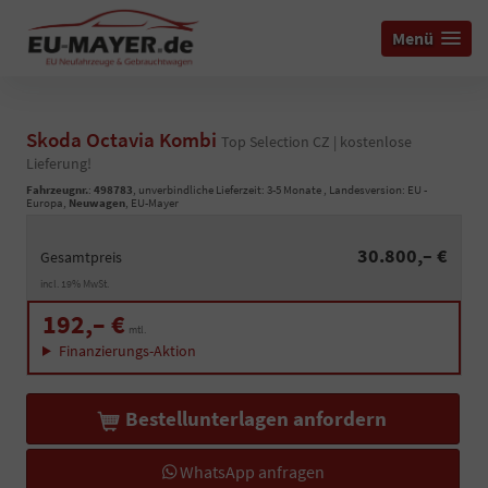
Menü
Skoda Octavia Kombi
Top Selection CZ | kostenlose
Lieferung!
Fahrzeugnr.
:
498783
, unverbindliche Lieferzeit: 3-5 Monate , Landesversion: EU -
Europa,
Neuwagen
, EU-Mayer
30.800,– €
Gesamtpreis
incl. 19% MwSt.
192,– €
mtl.
Finanzierungs-Aktion
Bestellunterlagen anfordern
WhatsApp anfragen