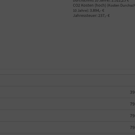
:
2.522,25 €
Durchschnitt 10 Jahre)
CO2 Kosten (hoch)
(Kosten Durchsch
:
3.894,- €
10 Jahre)
Jahressteuer:
237,- €
39
79
79
79