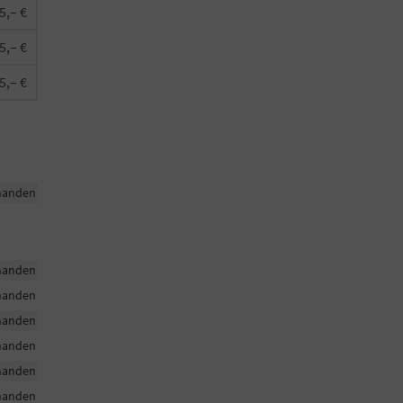
5,– €
5,– €
5,– €
handen
handen
handen
handen
handen
handen
handen