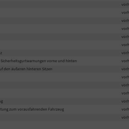
vor
vor
vor
vor
vor
vor
tz
vor
r, Sicherheitsgurtwarnungen vorne und hinten
vor
auf den äußeren hinteren Sitzen
vor
vor
vor
vor
ng
vor
ltung zum vorausfahrenden Fahrzeug
vor
vor