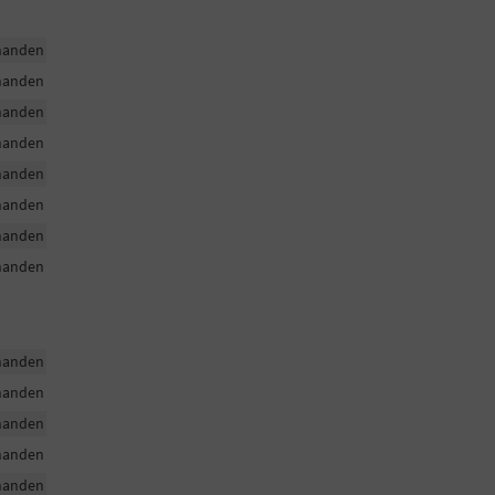
handen
handen
handen
handen
handen
handen
handen
handen
handen
handen
handen
handen
handen