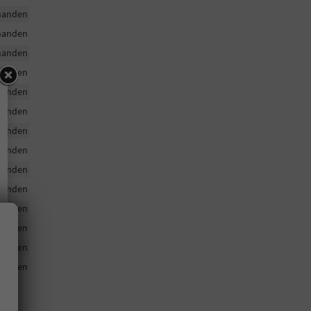
handen
handen
handen
handen
handen
handen
handen
handen
handen
handen
handen
handen
handen
handen