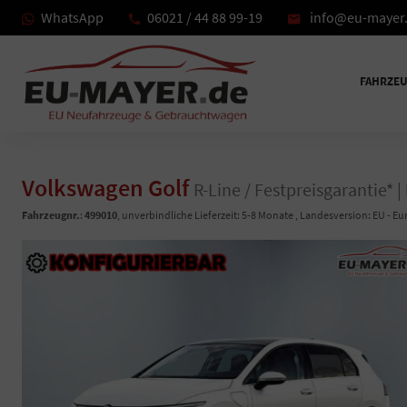
WhatsApp
06021 / 44 88 99-19
info@eu-mayer
FAHRZE
Volkswagen Golf
R-Line / Festpreisgarantie* 
Fahrzeugnr.
:
499010
, unverbindliche Lieferzeit: 5-8 Monate , Landesversion: EU - E