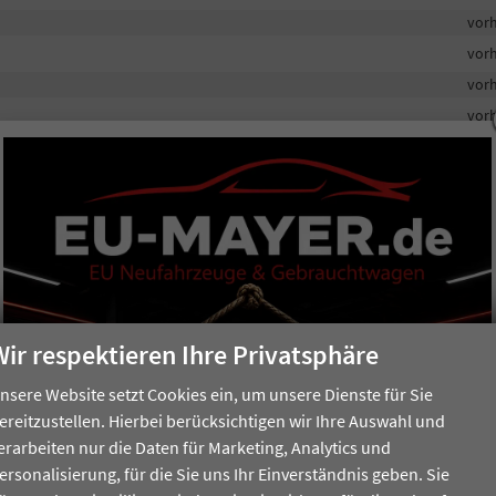
vor
vor
vor
vor
e und hinten
vor
vor
vor
vor
vor
vor
en
vor
Wir respektieren Ihre Privatsphäre
Fußraumbeleuchtung aus 30 Farben
vor
nsere Website setzt Cookies ein, um unsere Dienste für Sie
vor
ereitzustellen. Hierbei berücksichtigen wir Ihre Auswahl und
our
vor
erarbeiten nur die Daten für Marketing, Analytics und
ersonalisierung, für die Sie uns Ihr Einverständnis geben. Sie