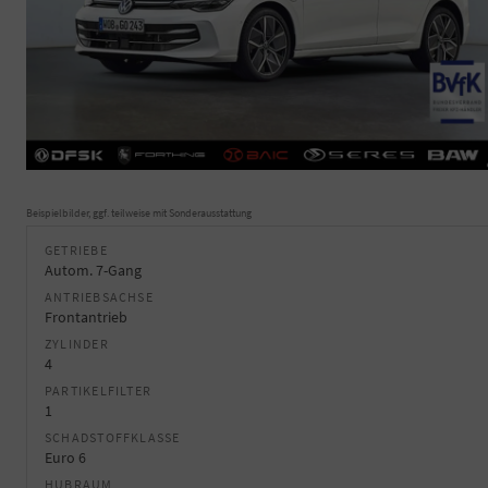
Beispielbilder, ggf. teilweise mit Sonderausstattung
GETRIEBE
Autom. 7-Gang
ANTRIEBSACHSE
Frontantrieb
ZYLINDER
4
PARTIKELFILTER
1
SCHADSTOFFKLASSE
Euro 6
HUBRAUM