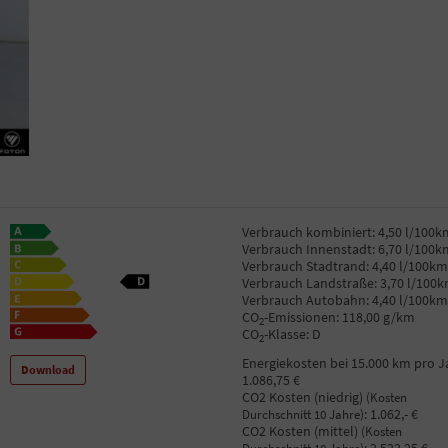
Verbrauch kombiniert:
4,50 l/100k
Verbrauch Innenstadt:
6,70 l/100k
Verbrauch Stadtrand:
4,40 l/100km
Verbrauch Landstraße:
3,70 l/100
Verbrauch Autobahn:
4,40 l/100km
CO
-Emissionen:
118,00 g/km
2
CO
-Klasse:
D
2
Energiekosten bei 15.000 km pro J
Download
1.086,75 €
CO2 Kosten (niedrig)
(Kosten
:
1.062,- €
Durchschnitt 10 Jahre)
CO2 Kosten (mittel)
(Kosten