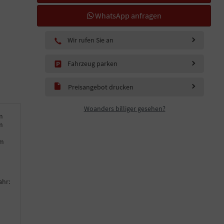
WhatsApp anfragen
Wir rufen Sie an
Fahrzeug parken
Preisangebot drucken
Woanders billiger gesehen?
m
m
km
ahr: