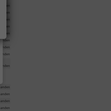
handen
handen
handen
handen
handen
handen
handen
handen
handen
handen
handen
handen
handen