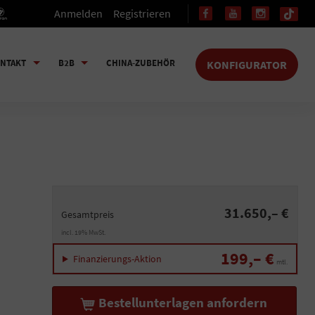
Anmelden
Registrieren
NTAKT
B2B
CHINA-ZUBEHÖR
KONFIGURATOR
31.650,– €
Gesamtpreis
incl. 19% MwSt.
199,– €
Finanzierungs-Aktion
mtl.
Bestellunterlagen anfordern