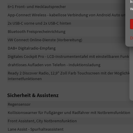
k
6+1 Front- und Hecklautsprecher
w
App-Connect Wireless - kabellose Verbindung von Android Auto und A
2x USB-C vorne und 2x USB-C hinten
Bluetooth Freisprecheinrichtung
D
VW Connect Online-Dienste (Vorbereitung)
DAB+ Digitalradio-Empfang
Digitales Cockpit Pro - LCD-Instrumententafel mit einstellbaren Funkt
drahtloses Aufladen von Telefon - Induktionsladung
Ready 2 Discover Radio, 12,9" Zoll Farb Touchscreen mit der Möglichke
Internetfunktionen
Sicherheit & Assistenz
Regensensor
Kollisionswarner für Fußgänger und Radfahrer mit Notbremsfunktion
Front Assistent, City Notbremsfunktion
Lane Assist - Spurhalteassistent