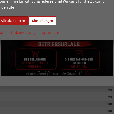
önnen Ihre Einwilligung jederzeit mit Wirkung für die Zukunft
vor
iderrufen.
pple CarPlay
vor
vor
Alle akzeptieren
Einstellungen
vor
atenschutzerklärung
Impressum
vor
vor
ionen und Display
vor
vor
it der zusätzlichen Aktivierung von Navigation und andere Streaming- und
vor
vor
vor
vor
vor