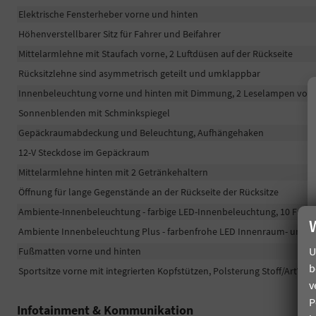
Elektrische Fensterheber vorne und hinten
Höhenverstellbarer Sitz für Fahrer und Beifahrer
Mittelarmlehne mit Staufach vorne, 2 Luftdüsen auf der Rückseite
Rücksitzlehne sind asymmetrisch geteilt und umklappbar
Innenbeleuchtung vorne und hinten mit Dimmung, 2 Leselampen vorn
Sonnenblenden mit Schminkspiegel
Gepäckraumabdeckung und Beleuchtung, Aufhängehaken
12-V Steckdose im Gepäckraum
Mittelarmlehne hinten mit 2 Getränkehaltern
Öffnung für lange Gegenstände an der Rückseite der Rücksitze
Ambiente-Innenbeleuchtung - farbige LED-Innenbeleuchtung, 10 Farb
Ambiente Innenbeleuchtung Plus - farbenfrohe LED Innenraum- und 
U
Fußmatten vorne und hinten
b
Sportsitze vorne mit integrierten Kopfstützen, Polsterung Stoff/ArtVel
v
P
Infotainment & Kommunikation