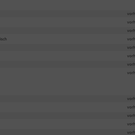
vor
vor
vor
isch
vor
vor
vor
vor
vor
vor
vor
vor
vor
vor