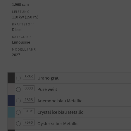
1.968 ccm
LEISTUNG
110 kW (150 PS)
KRAFTSTOFF
Diesel
KATEGORIE
Limousine
MODELLJAHR
2027
5K5K
Urano grau
OQOQ
Pure weiß
5R5R
Anemone blau Metallic
3Y3Y
Crystal ice blau Metallic
F0F0
Oyster silber Metallic