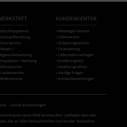
WERKSTATT
KUNDENCENTER
 Abschleppdienst
» Mietwagen-Service
 Autoaufbereitung
» Lieferservice
 Glas-Service
» Zulassungsservice
 Haupt- /
» Finanzierung
bgasuntersuchung
» Lieferstatus anfragen
 Inspektion + Wartung
» Kreditvergleich
 Klimaservice
» Inzahlungnahme
 Lackierservice
» Häufige Fragen
 Reifenservice
» Kundenbewertungen
hutz
Cookie-Einstellungen
omverbrauch neuer PKW können dem 'Leitfaden über den
n, der an allen Verkaufsstellen und bei der 'Deutschen