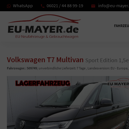
WhatsApp
06021 / 44 88 99-19
info@eu-mayer
FAHRZE
Volkswagen T7 Multivan
Sport Edition 1,5
Fahrzeugnr.
:
509749
, unverbindliche Lieferzeit:
7 Tage
, Landesversion: EU - Europa,