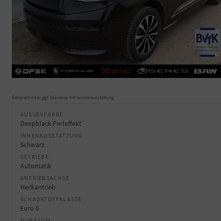
Beispielbilder, ggf. teilweise mit Sonderausstattung
AUSSENFARBE
Deepblack Perleffekt
INNENAUSSTATTUNG
Schwarz
GETRIEBE
Automatik
ANTRIEBSACHSE
Heckantrieb
SCHADSTOFFKLASSE
Euro 6
HUBRAUM