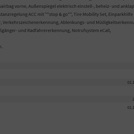
airbag vorne, Außenspiegel elektrisch einstell-, beheiz- und ankla
nzregelung ACC mit ""stop & go"", Tire Mobility Set, Einparkhilfe
er, Verkehrszeichenerkennung, Ablenkungs- und Müdigkeitserkenn
ußgänger- und Radfahrererkennung, Notrufsystem eCall,
h.
01.
01.