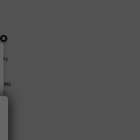
0 kg
nd
 (Z3A)
ter
 und
und
nd
ach-