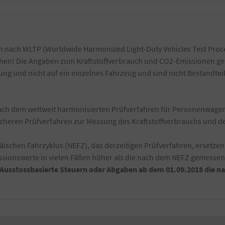
 nach WLTP (Worldwide Harmonized Light-Duty Vehicles Test Proce
ichen! Die Angaben zum Kraftstoffverbrauch und CO2-Emissionen ge
g und nicht auf ein einzelnes Fahrzeug und sind nicht Bestandtei
h dem weltweit harmonisierten Prüfverfahren für Personenwagen 
ischeren Prüfverfahren zur Messung des Kraftstoffverbrauchs und 
schen Fahrzyklus (NEFZ), das derzeitigen Prüfverfahren, ersetzen
ionswerte in vielen Fällen höher als die nach dem NEFZ gemesse
-Ausstossbasierte Steuern oder Abgaben ab dem 01.09.2018 die 