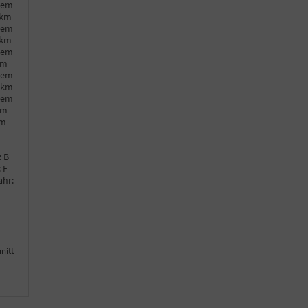
hem
0km
hem
0km
hem
km
hem
0km
hem
km
km
:
B
:
F
ahr:
nitt