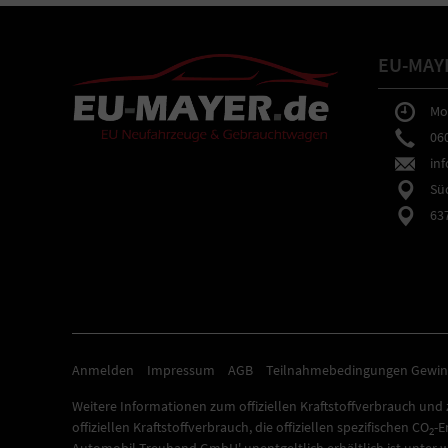
EU-MAY
Mo-F
0602
inf
Südb
6373
Anmelden
Impressum
AGB
Teilnahmebedingungen Gewin
Weitere Informationen zum offiziellen Kraftstoffverbrauch und z
offiziellen Kraftstoffverbrauch, die offiziellen spezifischen CO
-E
2
Automobil Treuhand GmbH' unentgeltlich erhältlich ist unter 