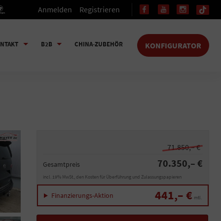
Anmelden
Registrieren
NTAKT
B2B
CHINA-ZUBEHÖR
KONFIGURATOR
71.850,– €
70.350,– €
Gesamtpreis
incl. 19% MwSt., den Kosten für Überführung und Zulassungspapieren
441,– €
Finanzierungs-Aktion
mtl.