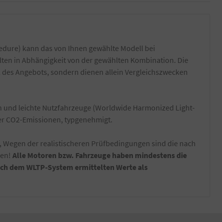
dure) kann das von Ihnen gewählte Modell bei
lten in Abhängigkeit von der gewählten Kombination. Die
l des Angebots, sondern dienen allein Vergleichszwecken
und leichte Nutzfahrzeuge (Worldwide Harmonized Light-
der CO2-Emissionen, typgenehmigt.
, Wegen der realistischeren Prüfbedingungen sind die nach
nen!
Alle Motoren bzw. Fahrzeuge haben mindestens die
nach dem WLTP-System ermittelten Werte als