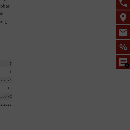
ppbar,
 im
ung,
%
7
0
1
12.2025
10
2300 kg
12.2028