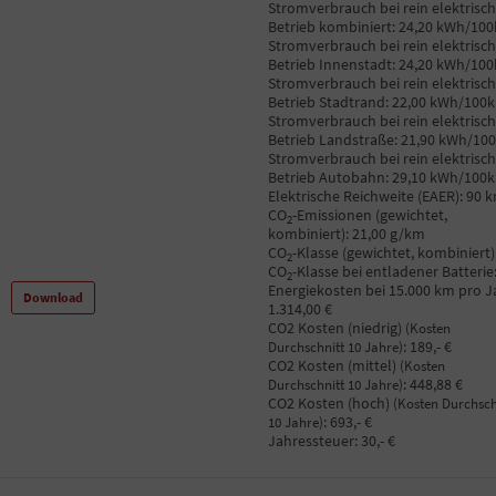
Stromverbrauch bei rein elektrisc
Betrieb kombiniert:
24,20 kWh/10
Stromverbrauch bei rein elektrisc
Betrieb Innenstadt:
24,20 kWh/10
Stromverbrauch bei rein elektrisc
Betrieb Stadtrand:
22,00 kWh/100
Stromverbrauch bei rein elektrisc
Betrieb Landstraße:
21,90 kWh/10
Stromverbrauch bei rein elektrisc
Betrieb Autobahn:
29,10 kWh/100
Elektrische Reichweite (EAER):
90 
CO
-Emissionen (gewichtet,
2
kombiniert):
21,00 g/km
CO
-Klasse (gewichtet, kombiniert)
2
CO
-Klasse bei entladener Batterie
2
Energiekosten bei 15.000 km pro J
Download
1.314,00 €
CO2 Kosten (niedrig)
(Kosten
:
189,- €
Durchschnitt 10 Jahre)
CO2 Kosten (mittel)
(Kosten
:
448,88 €
Durchschnitt 10 Jahre)
CO2 Kosten (hoch)
(Kosten Durchsch
:
693,- €
10 Jahre)
Jahressteuer:
30,- €