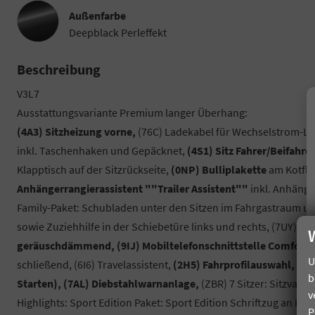
Außenfarbe
Deepblack Perleffekt
Beschreibung
V3L7
Ausstattungsvariante Premium langer Überhang:
(4A3) Sitzheizung vorne,
(76C) Ladekabel für Wechselstrom-La
inkl. Taschenhaken und Gepäcknet,
(4S1) Sitz Fahrer/Beifahr
Klapptisch auf der Sitzrückseite,
(0NP) Bulliplakette
am Kotflü
Anhängerrangierassistent ""Trailer Assistent""
inkl. Anhäng
Family-Paket: Schubladen unter den Sitzen im Fahrgastraum und
sowie Zuziehhilfe in der Schiebetüre links und rechts, (7UY) R
geräuschdämmend, (9IJ) Mobiltelefonschnittstelle Comfort m
U
schließend, (6I6) Travelassistent,
(2H5) Fahrprofilauswahl, (4K
b
Starten), (7AL) Diebstahlwarnanlage,
(ZBR) 7 Sitzer: Sitzvaria
v
Highlights: Sport Edition Paket: Sport Edition Schriftzug an 
P