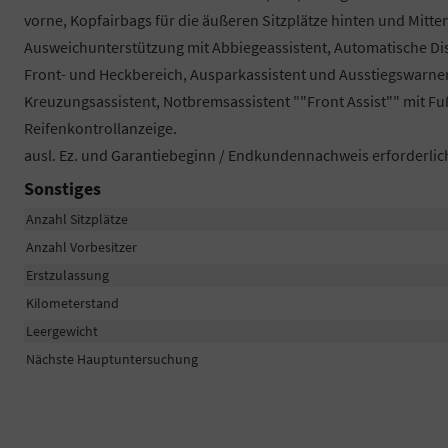
vorne, Kopfairbags für die äußeren Sitzplätze hinten und Mitten
Ausweichunterstützung mit Abbiegeassistent, Automatische Dista
Front- und Heckbereich, Ausparkassistent und Ausstiegswarn
Kreuzungsassistent, Notbremsassistent ""Front Assist"" mit F
Reifenkontrollanzeige.
ausl. Ez. und Garantiebeginn / Endkundennachweis erforderlic
Sonstiges
Anzahl Sitzplätze
Anzahl Vorbesitzer
Erstzulassung
Kilometerstand
Leergewicht
Nächste Hauptuntersuchung