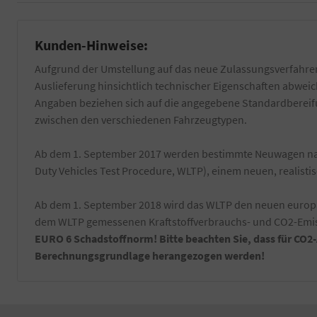
Kunden-Hinweise:
Aufgrund der Umstellung auf das neue Zulassungsverfahren
Auslieferung hinsichtlich technischer Eigenschaften abwe
Angaben beziehen sich auf die angegebene Standardbereifun
zwischen den verschiedenen Fahrzeugtypen.
Ab dem 1. September 2017 werden bestimmte Neuwagen nac
Duty Vehicles Test Procedure, WLTP), einem neuen, realist
Ab dem 1. September 2018 wird das WLTP den neuen europäi
dem WLTP gemessenen Kraftstoffverbrauchs- und CO2-Emiss
EURO 6 Schadstoffnorm! Bitte beachten Sie, dass für CO2
Berechnungsgrundlage herangezogen werden!