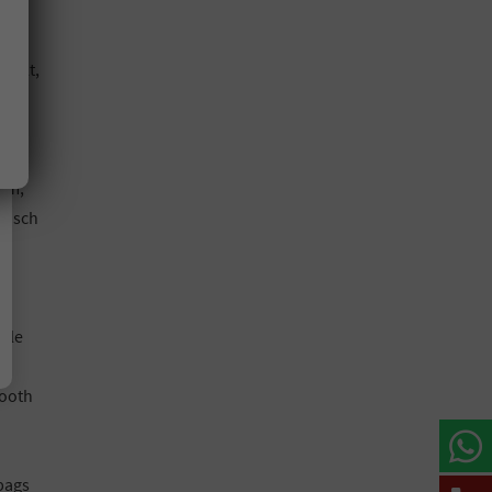
x17
nkelt,
 km,
atisch
ale
tooth
bags