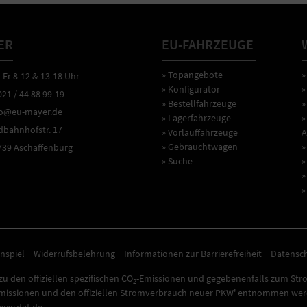
ER
EU-FAHRZEUGE
» Topangebote
»
r 8-12 & 13-18 Uhr
» Konfigurator
»
1 / 44 88 99-19
» Bestellfahrzeuge
»
o@eu-mayer.de
» Lagerfahrzeuge
»
ahnhofstr. 17
» Vorlauffahrzeuge
A
» Gebrauchtwagen
»
9 Aschaffenburg
» Suche
»
»
»
nspiel
Widerrufsbelehrung
Informationen zur Barrierefreiheit
Datensc
u den offiziellen spezifischen CO
-Emissionen und gegebenenfalls zum Str
2
missionen und den offiziellen Stromverbrauch neuer PKW' entnommen werde
www.dat.de.