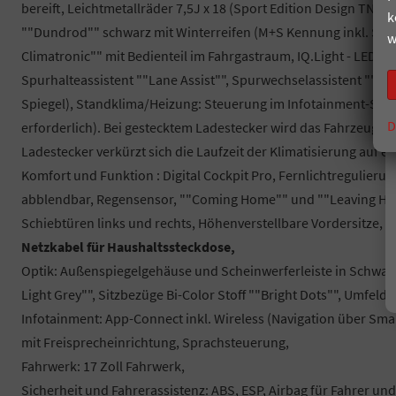
bereift, Leichtmetallräder 7,5J x 18 (Sport Edition Design TN2
k
""Dundrod"" schwarz mit Winterreifen (M+S Kennung inkl. Schne
w
Climatronic"" mit Bedienteil im Fahrgastraum, IQ.Light - LED-M
Spurhalteassistent ""Lane Assist"", Spurwechselassistent ""Sid
Spiegel), Standklima/Heizung: Steuerung im Infotainment-Sys
D
erforderlich). Bei gestecktem Ladestecker wird das Fahrzeug etw
Ladestecker verkürzt sich die Laufzeit der Klimatisierung auf 
Komfort und Funktion : Digital Cockpit Pro, Fernlichtregulieru
abblendbar, Regensensor, ""Coming Home"" und ""Leaving Hom
Schiebtüren links und rechts, Höhenverstellbare Vordersitze, Ze
Netzkabel für Haushaltssteckdose,
Optik: Außenspiegelgehäuse und Scheinwerferleiste in Schwa
Light Grey"", Sitzbezüge Bi-Color Stoff ""Bright Dots"", Umfel
Infotainment: App-Connect inkl. Wireless (Navigation über Sma
mit Freisprecheinrichtung, Sprachsteuerung,
Fahrwerk: 17 Zoll Fahrwerk,
Sicherheit und Fahrerassistenz: ABS, ESP, Airbag für Fahrer un