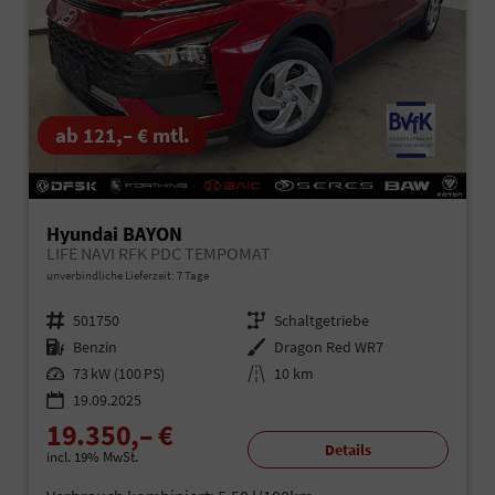
ab 121,– € mtl.
Hyundai BAYON
LIFE NAVI RFK PDC TEMPOMAT
unverbindliche Lieferzeit:
7 Tage
Fahrzeugnr.
501750
Getriebe
Schaltgetriebe
Kraftstoff
Benzin
Außenfarbe
Dragon Red WR7
Leistung
73 kW (100 PS)
Kilometerstand
10 km
19.09.2025
19.350,– €
Details
incl. 19% MwSt.