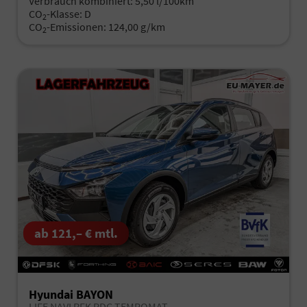
Verbrauch kombiniert:
5,50 l/100km
CO
-Klasse:
D
2
CO
-Emissionen:
124,00 g/km
2
ab 121,– € mtl.
Hyundai BAYON
LIFE NAVI RFK PDC TEMPOMAT