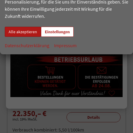
Personalisierung, für die Sie uns Ihr Einverständnis geben. Sie
können Ihre Einwilligung jederzeit mit Wirkung für die
Zukunft widerrufen.
Alle akzeptieren
Einstellungen
ab 140,– € mtl.
Datenschutzerklärung
Impressum
Hyundai BAYON
PREMIUM DCT ACC SmartSense PLUS NAVI SHZ RFK PDC KLIMAAUTOMATIK
unverbindliche Lieferzeit:
7 Tage
Fahrzeugnr.
501739
Getriebe
Doppelkupplungsgetriebe (DSG)
Kraftstoff
Benzin
Außenfarbe
Lucid Lime Dach Schwarz 5N6
Leistung
73 kW (100 PS)
Kilometerstand
10 km
03.07.2025
22.350,– €
Details
incl. 19% MwSt.
Verbrauch kombiniert:
5,50 l/100km