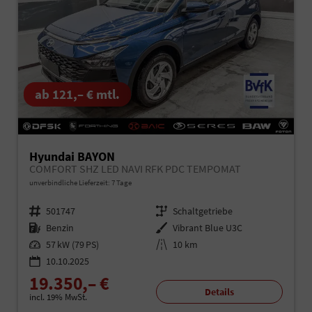
ab 121,– € mtl.
Hyundai BAYON
COMFORT SHZ LED NAVI RFK PDC TEMPOMAT
unverbindliche Lieferzeit:
7 Tage
Fahrzeugnr.
501747
Getriebe
Schaltgetriebe
Kraftstoff
Benzin
Außenfarbe
Vibrant Blue U3C
Leistung
57 kW (79 PS)
Kilometerstand
10 km
10.10.2025
19.350,– €
Details
incl. 19% MwSt.