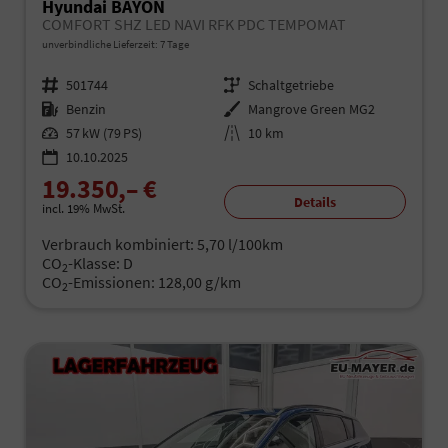
Hyundai BAYON
COMFORT SHZ LED NAVI RFK PDC TEMPOMAT
unverbindliche Lieferzeit:
7 Tage
Fahrzeugnr.
501744
Getriebe
Schaltgetriebe
Kraftstoff
Benzin
Außenfarbe
Mangrove Green MG2
Leistung
57 kW (79 PS)
Kilometerstand
10 km
10.10.2025
19.350,– €
Details
incl. 19% MwSt.
Verbrauch kombiniert:
5,70 l/100km
CO
-Klasse:
D
2
CO
-Emissionen:
128,00 g/km
2