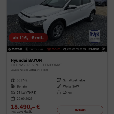
ab 116,– € mtl.
Hyundai BAYON
LIFE NAVI RFK PDC TEMPOMAT
unverbindliche Lieferzeit:
7 Tage
Fahrzeugnr.
501742
Getriebe
Schaltgetriebe
Kraftstoff
Benzin
Außenfarbe
Weiss SAW
Leistung
57 kW (79 PS)
Kilometerstand
10 km
29.09.2025
18.490,– €
Details
incl. 19% MwSt.