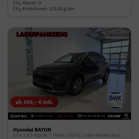
CO
-Klasse:
D
2
CO
-Emissionen:
125,00 g/km
2
ab 160,– € mtl.
Hyundai BAYON
GO+ 1.0 T-GDI DCT 74 kW (101 PS) Toter-Winkel-Assistent, Induktive Ladestation, Comfort-Paket, Lenkradheizung, Sitzheizung, DAB, Android Auto, Apple CarPlay, Navigationssystem, LED-Scheinwerfer, Einparkhilfe, Rückfahrkamera, uvm.