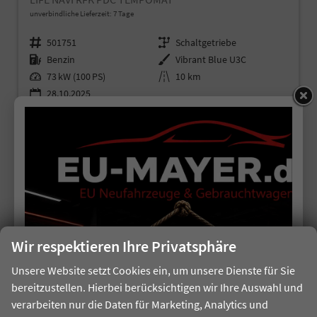
unverbindliche Lieferzeit:
7 Tage
Fahrzeugnr.
501751
Getriebe
Schaltgetriebe
Kraftstoff
Benzin
Außenfarbe
Vibrant Blue U3C
Leistung
73 kW (100 PS)
Kilometerstand
10 km
28.10.2025
19.350,– €
Details
incl. 19% MwSt.
Verbrauch kombiniert:
5,50 l/100km
CO
-Klasse:
D
2
CO
-Emissionen:
124,00 g/km
2
Wir respektieren Ihre Privatsphäre
Unsere Website setzt Cookies ein, um unsere Dienste für Sie
bereitzustellen. Hierbei berücksichtigen wir Ihre Auswahl und
verarbeiten nur die Daten für Marketing, Analytics und