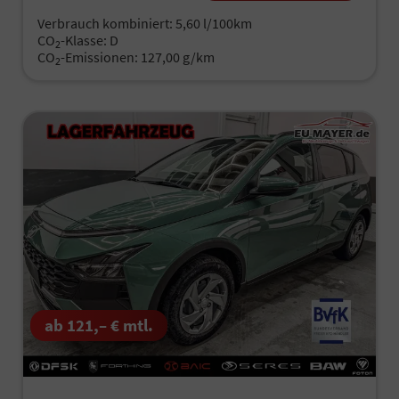
Verbrauch kombiniert:
5,60 l/100km
CO
-Klasse:
D
2
CO
-Emissionen:
127,00 g/km
2
ab 121,– € mtl.