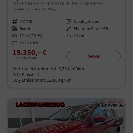
COMFORT SHZ LED NAVI RFK PDC TEMPOMAT
unverbindliche Lieferzeit:
7 Tage
Fahrzeugnr.
501748
Getriebe
Schaltgetriebe
Kraftstoff
Benzin
Außenfarbe
Phantom Black X5B
Leistung
57 kW (79 PS)
Kilometerstand
10 km
28.10.2025
19.350,– €
Details
incl. 19% MwSt.
Verbrauch kombiniert:
5,70 l/100km
CO
-Klasse:
D
2
CO
-Emissionen:
128,00 g/km
2