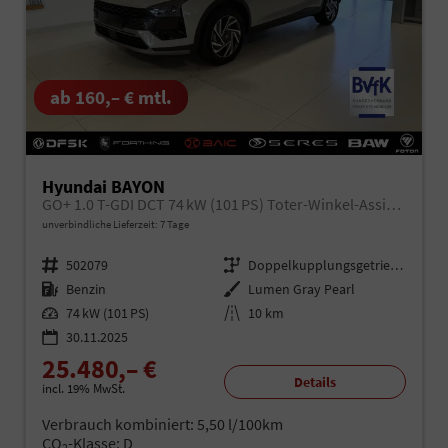
ab 160,– € mtl.
Hyundai BAYON
GO+ 1.0 T-GDI DCT 74 kW (101 PS) Toter-Winkel-Assistent, Induktive Ladestation, Comfort-Paket, Lenkradheizung, Sitzheizung, DAB, Android Auto, Apple CarPlay, Navigationssystem, LED-Scheinwerfer, Einparkhilfe, Rückfahrkamera, uvm.
unverbindliche Lieferzeit:
7 Tage
Fahrzeugnr.
502079
Getriebe
Doppelkupplungsgetriebe (DSG)
Kraftstoff
Benzin
Außenfarbe
Lumen Gray Pearl
Leistung
74 kW (101 PS)
Kilometerstand
10 km
30.11.2025
25.480,– €
Details
incl. 19% MwSt.
Verbrauch kombiniert:
5,50 l/100km
CO
-Klasse:
D
2