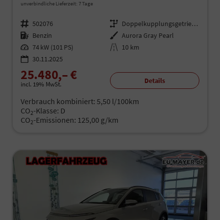
unverbindliche Lieferzeit:
7 Tage
Fahrzeugnr.
502076
Getriebe
Doppelkupplungsgetriebe (DSG)
Kraftstoff
Benzin
Außenfarbe
Aurora Gray Pearl
Leistung
74 kW (101 PS)
Kilometerstand
10 km
30.11.2025
25.480,– €
Details
incl. 19% MwSt.
Verbrauch kombiniert:
5,50 l/100km
CO
-Klasse:
D
2
CO
-Emissionen:
125,00 g/km
2