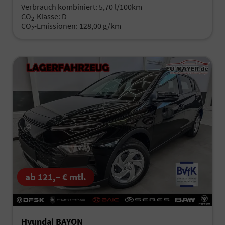
Verbrauch kombiniert:
5,70 l/100km
CO
-Klasse:
D
2
CO
-Emissionen:
128,00 g/km
2
ab 121,– € mtl.
Hyundai BAYON