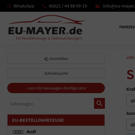
WhatsApp
06021 / 44 88 99-19
info@eu-mayer
FAHRZE
info
Anmelden
S
Schnellsuche
» zum EU-Neuwagen-Konfigurator
Kraf
Fahrzeugnr.
Auss
EU-BESTELLFAHRZEUGE
Audi