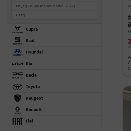
Enyaq Coupe (neues Modell 2027)
un
Peaq
Fah
Kr
Cupra
Le
Seat
i
Hyundai
V
C
Kia
C
Dacia
Toyota
Peugeot
Renault
Fiat