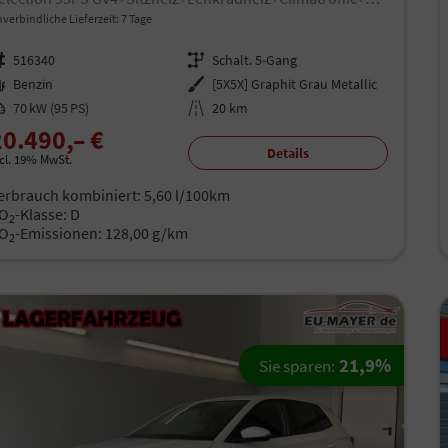
verbindliche Lieferzeit:
7 Tage
rzeugnr.
516340
Getriebe
Schalt. 5-Gang
aftstoff
Benzin
Außenfarbe
[5X5X] Graphit Grau Metallic
istung
70 kW (95 PS)
Kilometerstand
20 km
20.490,– €
Details
ncl. 19% MwSt.
erbrauch kombiniert:
5,60 l/100km
O
-Klasse:
D
2
O
-Emissionen:
128,00 g/km
2
21,9%
Sie sparen: