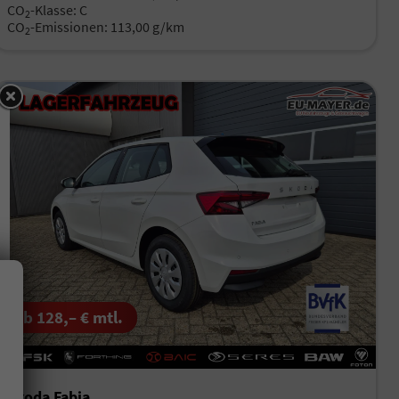
CO
-Klasse:
C
2
CO
-Emissionen:
113,00 g/km
2
ab 128,– € mtl.
Skoda Fabia