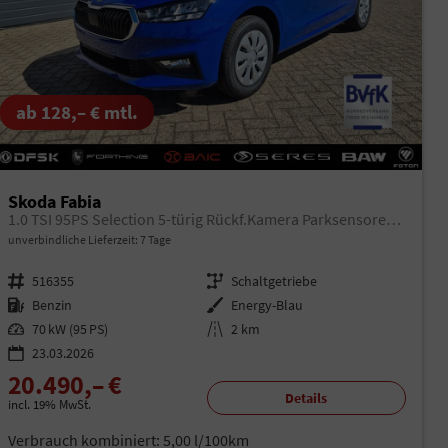
ab 128,– € mtl.
Skoda Fabia
1.0 TSI 95PS Selection 5-türig Rückf.Kamera Parksensoren Sitzheizung Multifunktionslenkrad Klima Skoda-Radio Bluetooth Touchscreen Tempomat Nebelsch. Apple CarPlay + Android Auto
unverbindliche Lieferzeit:
7 Tage
Fahrzeugnr.
516355
Getriebe
Schaltgetriebe
Kraftstoff
Benzin
Außenfarbe
Energy-Blau
Leistung
70 kW (95 PS)
Kilometerstand
2 km
23.03.2026
20.490,– €
Details
incl. 19% MwSt.
Verbrauch kombiniert:
5,00 l/100km