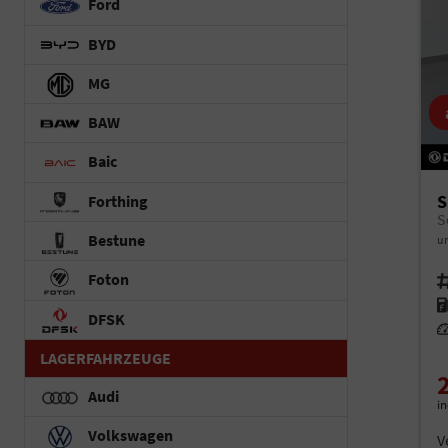
Ford
BYD
MG
BAW
Baic
S
Forthing
Bestune
un
Foton
Fah
Kr
DFSK
Le
LAGERFAHRZEUGE
Audi
i
Volkswagen
V