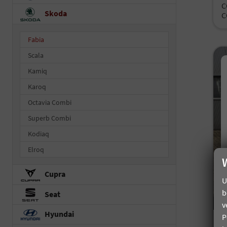
C
Skoda
C
Fabia
Scala
Kamiq
Karoq
Octavia Combi
Superb Combi
Kodiaq
Elroq
Cupra
U
b
Seat
v
Hyundai
P
S