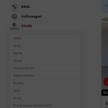
I
BMW
Volkswagen
Skoda
Fabia
Scala
Kamiq
Karoq
Octavia Kombi
Superb Kombi
Kodiaq
Epiq
Elroq
S
Enyaq (neues Modell 2027)