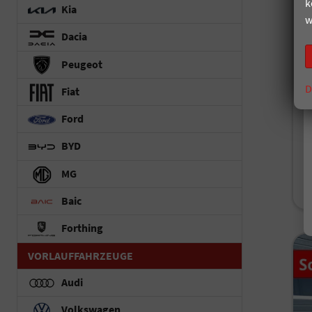
k
Kia
w
un
Dacia
Fah
Peugeot
Kr
Le
D
Fiat
Ford
i
BYD
V
MG
C
C
Baic
Forthing
VORLAUFFAHRZEUGE
Audi
Volkswagen