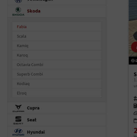
Skoda
Fabia
Scala
Kamiq
Karoq
Octavia Combi
S
Superb Combi
Kodiaq
un
Elroq
Fah
Kr
Cupra
Le
Seat
Hyundai
i