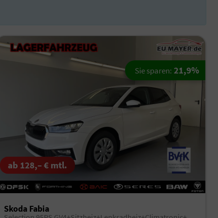
21,9%
Sie sparen:
ab 128,– € mtl.
Skoda Fabia
Selection 95PS GV4+Sitzheiz+Lenkradheiz+Climatronic+Sunset+AppConnect+PDC