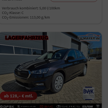
Verbrauch kombiniert:
5,00 l/100km
CO
-Klasse:
C
2
CO
-Emissionen:
113,00 g/km
2
ab 128,– € mtl.