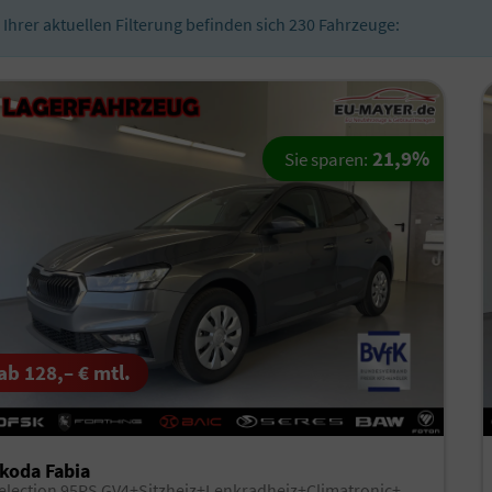
n Ihrer aktuellen Filterung befinden sich
230
Fahrzeuge:
21,9%
Sie sparen:
ab 128,– € mtl.
koda Fabia
Selection 95PS GV4+Sitzheiz+Lenkradheiz+Climatronic+Sunset+AppConnect+PDC