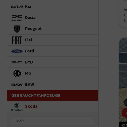
Kia
V
C
Dacia
C
Peugeot
Fiat
Ford
BYD
MG
BAW
GEBRAUCHTFAHRZEUGE
Skoda
Scala