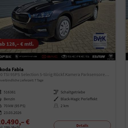
ab 128,– € mtl.
koda Fabia
1.0 TSI 95PS Selection 5-türig Rückf.Kamera Parksensoren Sitzheizung Multifunktionslenkrad Klima Skoda-Radio Bluetooth Touchscreen Tempomat Nebelsch. Apple CarPlay + Android Auto
verbindliche Lieferzeit:
7 Tage
rzeugnr.
516361
Getriebe
Schaltgetriebe
aftstoff
Benzin
Außenfarbe
Black-Magic Perleffekt
istung
70 kW (95 PS)
Kilometerstand
2 km
23.03.2026
20.490,– €
Details
ncl. 19% MwSt.