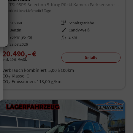
1.0 TSI 95PS Selection 5-türig Rückf.Kamera Parksensoren Sitzheizung Multifunktionslenkrad Klima Skoda-Radio Bluetooth Touchscreen Tempomat Nebelsch. Apple CarPlay + Android Auto
unverbindliche Lieferzeit:
7 Tage
Fahrzeugnr.
516360
Getriebe
Schaltgetriebe
Kraftstoff
Benzin
Außenfarbe
Candy-Weiß
Leistung
70 kW (95 PS)
Kilometerstand
2 km
23.03.2026
20.490,– €
Details
incl. 19% MwSt.
Verbrauch kombiniert:
5,00 l/100km
CO
-Klasse:
C
2
CO
-Emissionen:
113,00 g/km
2