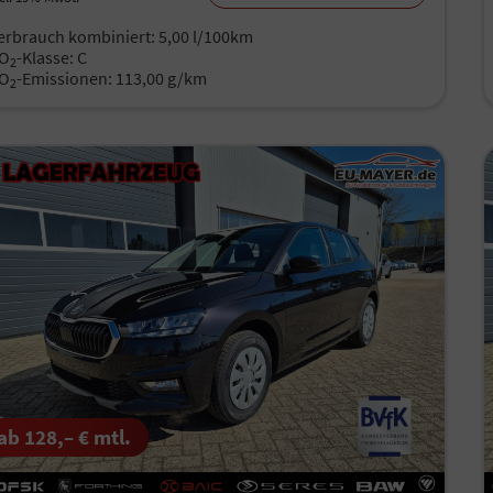
erbrauch kombiniert:
5,00 l/100km
O
-Klasse:
C
2
O
-Emissionen:
113,00 g/km
2
ab 128,– € mtl.