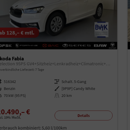
ab 128,– € mtl.
koda Fabia
Selection 95PS GV4+Sitzheiz+Lenkradheiz+Climatronic+Sunset+AppConnect+PDC
verbindliche Lieferzeit:
7 Tage
rzeugnr.
516342
Getriebe
Schalt. 5-Gang
aftstoff
Benzin
Außenfarbe
[9P9P] Candy White
istung
70 kW (95 PS)
Kilometerstand
20 km
20.490,– €
Details
ncl. 19% MwSt.
erbrauch kombiniert:
5,60 l/100km