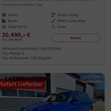
unverbindliche Lieferzeit:
7 Tage
Fahrzeugnr.
516341
Getriebe
Schalt. 5-Gang
Kraftstoff
Benzin
Außenfarbe
[9P9P] Candy White
Leistung
70 kW (95 PS)
Kilometerstand
20 km
20.490,– €
Details
incl. 19% MwSt.
Verbrauch kombiniert:
5,60 l/100km
CO
-Klasse:
D
2
CO
-Emissionen:
128,00 g/km
2