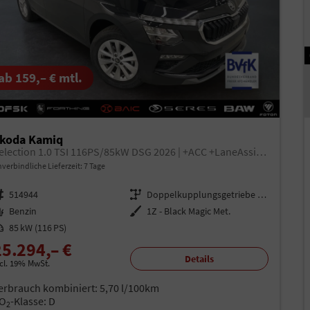
ab 159,– € mtl.
koda Kamiq
Selection 1.0 TSI 116PS/85kW DSG 2026 | +ACC +LaneAssist +KESSY +RFK +PDCv+h +Sitzhzg +beheizb.Lenkrad +2Z-Klima +LED +CarPlay +VirtualCockpit +DriveMode +Privacy +16"LM
verbindliche Lieferzeit:
7 Tage
rzeugnr.
514944
Getriebe
Doppelkupplungsgetriebe (DSG)
aftstoff
Benzin
Außenfarbe
1Z - Black Magic Met.
istung
85 kW (116 PS)
25.294,– €
Details
ncl. 19% MwSt.
erbrauch kombiniert:
5,70 l/100km
O
-Klasse:
D
2