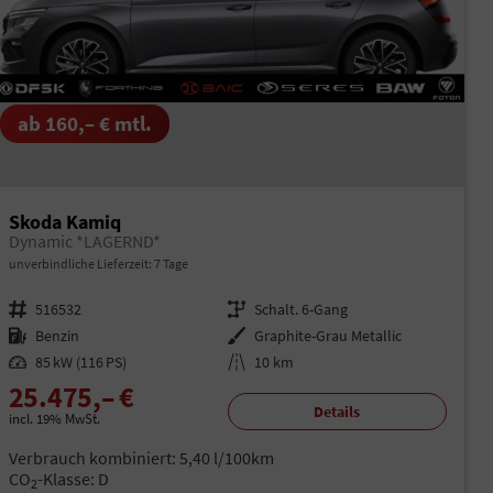
ab 160,– € mtl.
Skoda Kamiq
Dynamic *LAGERND*
unverbindliche Lieferzeit:
7 Tage
Fahrzeugnr.
516532
Getriebe
Schalt. 6-Gang
Kraftstoff
Benzin
Außenfarbe
Graphite-Grau Metallic
Leistung
85 kW (116 PS)
Kilometerstand
10 km
25.475,– €
Details
incl. 19% MwSt.
Verbrauch kombiniert:
5,40 l/100km
CO
-Klasse:
D
2