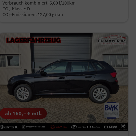
Verbrauch kombiniert:
5,60 l/100km
CO
-Klasse:
D
2
CO
-Emissionen:
127,00 g/km
2
ab 160,– € mtl.