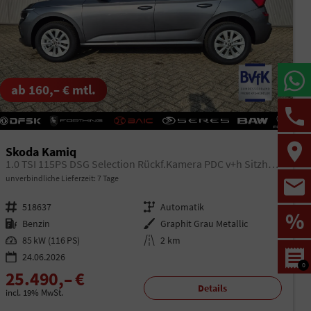
ab 160,– € mtl.
Skoda Kamiq
1.0 TSI 115PS DSG Selection Rückf.Kamera PDC v+h Sitzheizung Klimaautomatik Skoda-Radio Apple CarPlay + Android Auto Tempomat Garantieverlängerung 16"LM
unverbindliche Lieferzeit:
7 Tage
Fahrzeugnr.
518637
Getriebe
Automatik
%
Kraftstoff
Benzin
Außenfarbe
Graphit Grau Metallic
Leistung
85 kW (116 PS)
Kilometerstand
2 km
24.06.2026
0
25.490,– €
Details
incl. 19% MwSt.