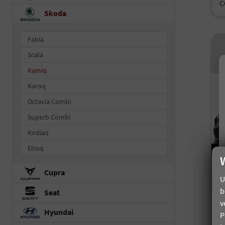
C
Skoda
Fabia
Scala
Kamiq
Karoq
Octavia Combi
Superb Combi
Kodiaq
Elroq
Cupra
U
b
Seat
v
S
Hyundai
P
D