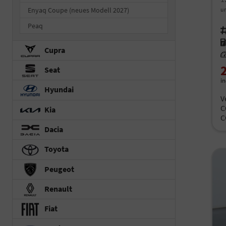
Enyaq Coupe (neues Modell 2027)
un
Peaq
Fah
Kr
Cupra
Le
Seat
i
Hyundai
V
C
Kia
C
Dacia
Toyota
Peugeot
Renault
Fiat