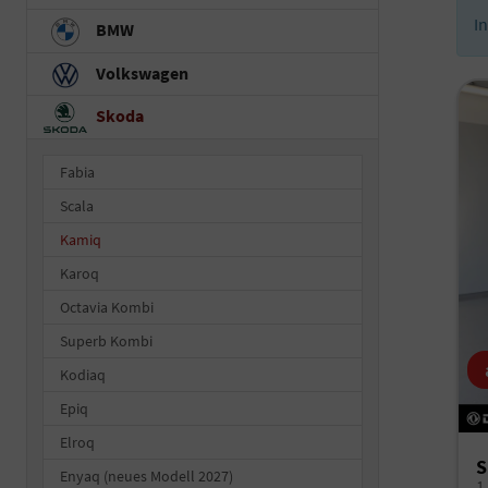
I
BMW
Volkswagen
Skoda
Fabia
Scala
Kamiq
Karoq
Octavia Kombi
Superb Kombi
Kodiaq
Epiq
Elroq
S
Enyaq (neues Modell 2027)