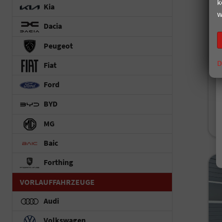
k
Kia
un
w
Dacia
Fah
Kr
Peugeot
Le
D
Fiat
Ford
i
BYD
V
C
MG
C
Baic
Forthing
VORLAUFFAHRZEUGE
Audi
Volkswagen