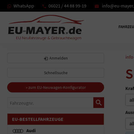
WhatsApp
06021 / 44 88 99-19
info@eu-mayer
FAHRZE
info
Anmelden
S
Schnellsuche
» zum EU-Neuwagen-Konfigurator
Kraf
Fahrzeugnr.
Auss
EU-BESTELLFAHRZEUGE
Audi