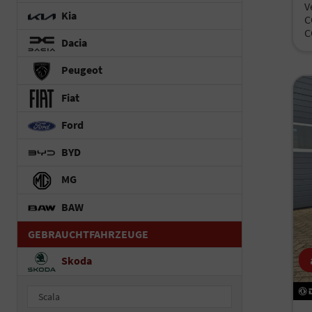
V
Kia
C
C
Dacia
Peugeot
Fiat
Ford
BYD
MG
BAW
GEBRAUCHTFAHRZEUGE
Skoda
Scala