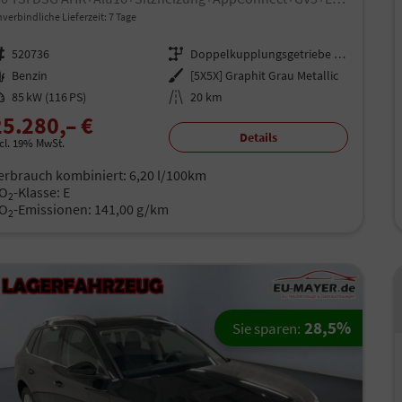
verbindliche Lieferzeit:
7 Tage
rzeugnr.
520736
Getriebe
Doppelkupplungsgetriebe (DSG)
aftstoff
Benzin
Außenfarbe
[5X5X] Graphit Grau Metallic
istung
85 kW (116 PS)
Kilometerstand
20 km
25.280,– €
Details
ncl. 19% MwSt.
erbrauch kombiniert:
6,20 l/100km
O
-Klasse:
E
2
O
-Emissionen:
141,00 g/km
2
28,5%
Sie sparen: