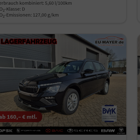
erbrauch kombiniert:
5,60 l/100km
O
-Klasse:
D
2
O
-Emissionen:
127,00 g/km
2
ab 160,– € mtl.