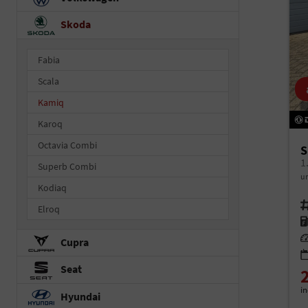
Skoda
Fabia
Scala
Kamiq
Karoq
Octavia Combi
S
Superb Combi
un
Kodiaq
Fah
Elroq
Kr
Le
Cupra
Seat
i
Hyundai