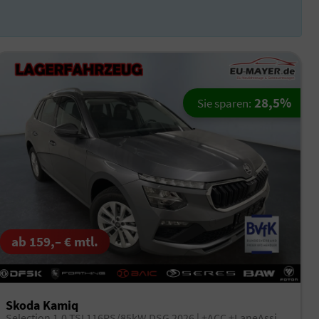
28,5%
Sie sparen:
ab 159,– € mtl.
Skoda Kamiq
Selection 1.0 TSI 116PS/85kW DSG 2026 | +ACC +LaneAssist +KESSY +RFK +PDCv+h +Sitzhzg +beheizb.Lenkrad +2Z-Klima +LED +CarPlay +VirtualCockpit +DriveMode +Privacy +16"LM