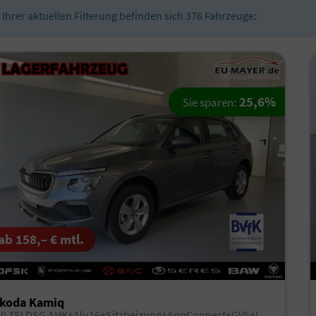
n Ihrer aktuellen Filterung befinden sich
376
Fahrzeuge:
25,6%
Sie sparen:
ab 158,– € mtl.
koda Kamiq
1.0 TSI DSG AHK+Alu16+Sitzheizung+AppConnect+GV5+LED+Nebel+Klima