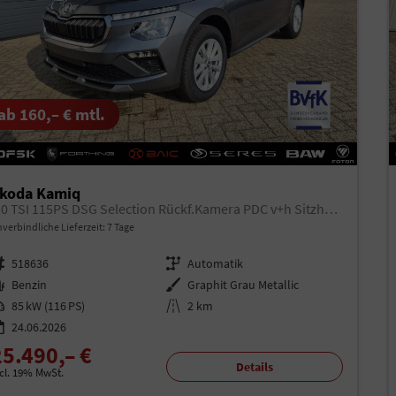
ab 160,– € mtl.
koda Kamiq
1.0 TSI 115PS DSG Selection Rückf.Kamera PDC v+h Sitzheizung Klimaautomatik Skoda-Radio Apple CarPlay + Android Auto Tempomat Garantieverlängerung 16"LM
verbindliche Lieferzeit:
7 Tage
rzeugnr.
518636
Getriebe
Automatik
aftstoff
Benzin
Außenfarbe
Graphit Grau Metallic
istung
85 kW (116 PS)
Kilometerstand
2 km
24.06.2026
25.490,– €
Details
ncl. 19% MwSt.