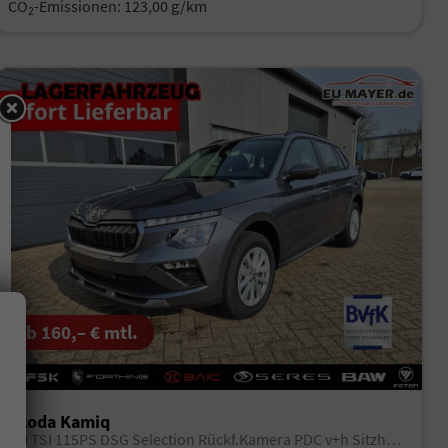
CO
-Emissionen:
123,00 g/km
2
ab 160,– € mtl.
Skoda Kamiq
1.0 TSI 115PS DSG Selection Rückf.Kamera PDC v+h Sitzheizung Klimaautomatik Skoda-Radio Apple CarPlay + Android Auto Tempomat Garantieverlängerung 16"LM