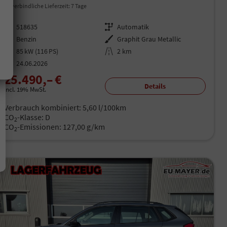
unverbindliche Lieferzeit:
7 Tage
Fahrzeugnr.
518635
Getriebe
Automatik
Kraftstoff
Benzin
Außenfarbe
Graphit Grau Metallic
Leistung
85 kW (116 PS)
Kilometerstand
2 km
24.06.2026
25.490,– €
Details
incl. 19% MwSt.
Verbrauch kombiniert:
5,60 l/100km
CO
-Klasse:
D
2
CO
-Emissionen:
127,00 g/km
2