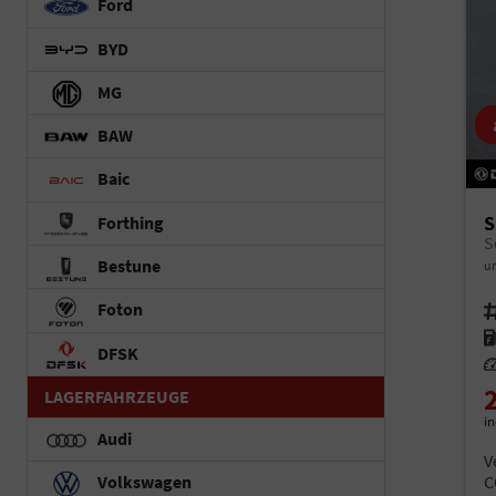
Ford
BYD
MG
BAW
Baic
S
Forthing
Bestune
un
Foton
Fah
Kr
DFSK
Le
LAGERFAHRZEUGE
i
Audi
V
C
Volkswagen