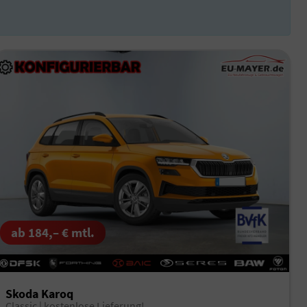
ab 184,– € mtl.
Skoda Karoq
Classic | kostenlose Lieferung!