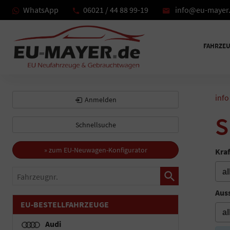
WhatsApp
06021 / 44 88 99-19
info@eu-mayer
FAHRZE
info
Anmelden
S
Schnellsuche
» zum EU-Neuwagen-Konfigurator
Kraf
Fahrzeugnr.
Auss
EU-BESTELLFAHRZEUGE
Audi