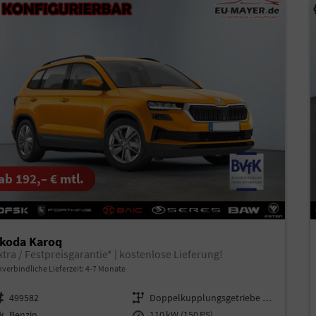
ab 192,– € mtl.
koda Karoq
xtra / Festpreisgarantie* | kostenlose Lieferung!
verbindliche Lieferzeit: 4-7 Monate
rzeugnr.
499582
Getriebe
Doppelkupplungsgetriebe (DSG)
aftstoff
Benzin
Leistung
110 kW (150 PS)