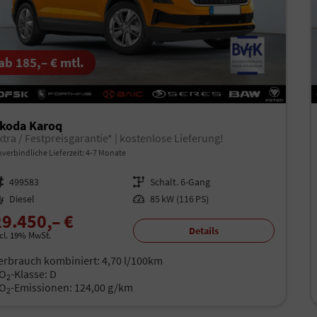
ab 185,– € mtl.
koda Karoq
xtra / Festpreisgarantie* | kostenlose Lieferung!
verbindliche Lieferzeit: 4-7 Monate
rzeugnr.
499583
Getriebe
Schalt. 6-Gang
aftstoff
Diesel
Leistung
85 kW (116 PS)
29.450,– €
Details
ncl. 19% MwSt.
erbrauch kombiniert:
4,70 l/100km
O
-Klasse:
D
2
O
-Emissionen:
124,00 g/km
2