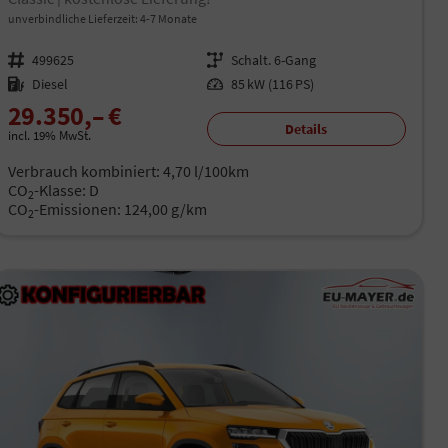
unverbindliche Lieferzeit: 4-7 Monate
Fahrzeugnr.
499625
Getriebe
Schalt. 6-Gang
Kraftstoff
Diesel
Leistung
85 kW (116 PS)
29.350,– €
Details
incl. 19% MwSt.
Verbrauch kombiniert:
4,70 l/100km
CO
-Klasse:
D
2
CO
-Emissionen:
124,00 g/km
2