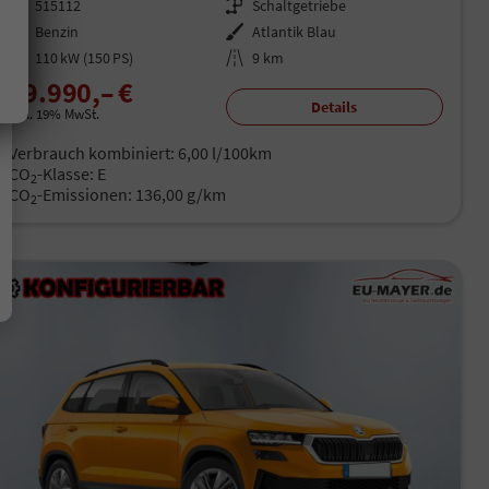
Fahrzeugnr.
515112
Getriebe
Schaltgetriebe
Kraftstoff
Benzin
Außenfarbe
Atlantik Blau
Leistung
110 kW (150 PS)
Kilometerstand
9 km
29.990,– €
Details
incl. 19% MwSt.
Verbrauch kombiniert:
6,00 l/100km
CO
-Klasse:
E
2
CO
-Emissionen:
136,00 g/km
2