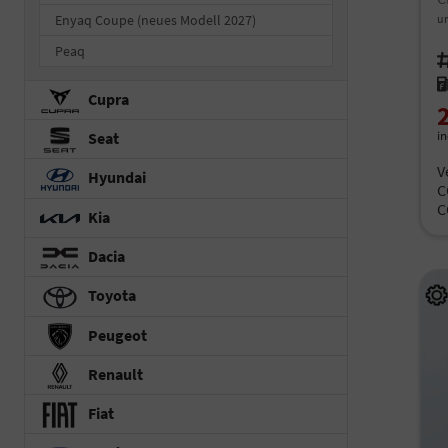
Enyaq Coupe (neues Modell 2027)
un
Peaq
Fah
Kr
Cupra
i
Seat
V
Hyundai
C
C
Kia
Dacia
Toyota
Peugeot
Renault
Fiat