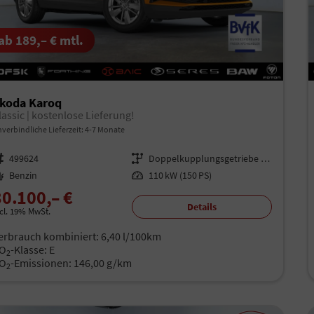
ab 189,– € mtl.
koda Karoq
lassic | kostenlose Lieferung!
verbindliche Lieferzeit: 4-7 Monate
rzeugnr.
499624
Getriebe
Doppelkupplungsgetriebe (DSG)
aftstoff
Benzin
Leistung
110 kW (150 PS)
30.100,– €
Details
ncl. 19% MwSt.
erbrauch kombiniert:
6,40 l/100km
O
-Klasse:
E
2
O
-Emissionen:
146,00 g/km
2