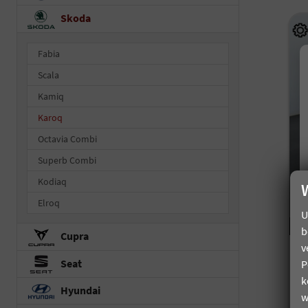
Skoda
Fabia
Scala
Kamiq
Karoq
Octavia Combi
Superb Combi
Kodiaq
Elroq
U
b
Cupra
v
S
Seat
P
T
k
un
Hyundai
w