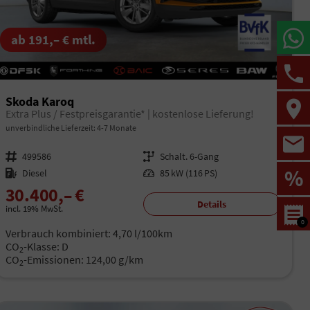
ab 191,– € mtl.
Skoda Karoq
Extra Plus / Festpreisgarantie* | kostenlose Lieferung!
unverbindliche Lieferzeit: 4-7 Monate
Fahrzeugnr.
499586
Getriebe
Schalt. 6-Gang
%
Kraftstoff
Diesel
Leistung
85 kW (116 PS)
30.400,– €
Details
incl. 19% MwSt.
0
Verbrauch kombiniert:
4,70 l/100km
CO
-Klasse:
D
2
CO
-Emissionen:
124,00 g/km
2