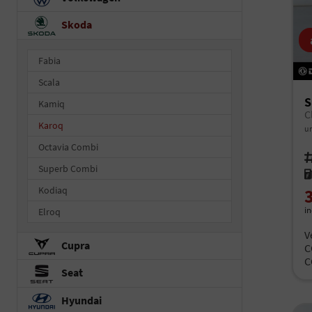
Skoda
Fabia
Scala
S
Kamiq
C
Karoq
un
Octavia Combi
Fah
Superb Combi
Kr
Kodiaq
i
Elroq
V
Cupra
C
C
Seat
Hyundai