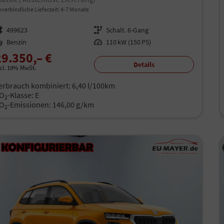
verbindliche Lieferzeit: 4-7 Monate
rzeugnr.
499623
Getriebe
Schalt. 6-Gang
aftstoff
Benzin
Leistung
110 kW (150 PS)
29.350,– €
Details
ncl. 19% MwSt.
erbrauch kombiniert:
6,40 l/100km
O
-Klasse:
E
2
O
-Emissionen:
146,00 g/km
2