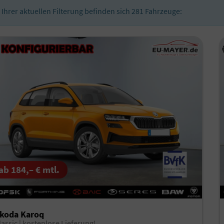
n Ihrer aktuellen Filterung befinden sich
281
Fahrzeuge:
ab 184,– € mtl.
koda Karoq
lassic | kostenlose Lieferung!