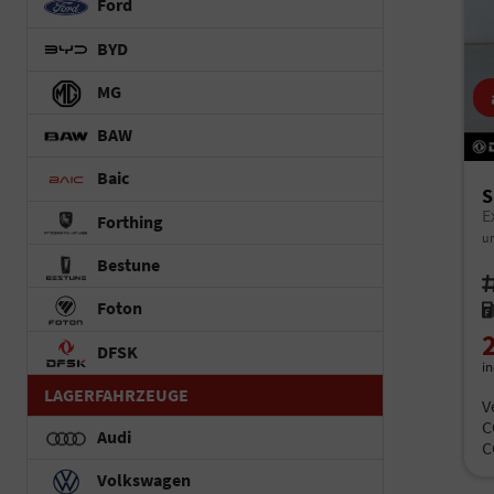
Ford
BYD
MG
BAW
Baic
S
E
Forthing
un
Bestune
Fah
Foton
Kr
DFSK
i
LAGERFAHRZEUGE
V
C
Audi
C
Volkswagen