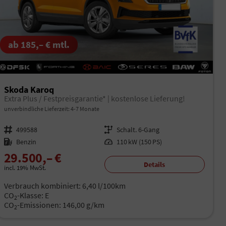
ab 185,– € mtl.
Skoda Karoq
Extra Plus / Festpreisgarantie* | kostenlose Lieferung!
unverbindliche Lieferzeit: 4-7 Monate
Fahrzeugnr.
499588
Getriebe
Schalt. 6-Gang
Kraftstoff
Benzin
Leistung
110 kW (150 PS)
29.500,– €
Details
incl. 19% MwSt.
Verbrauch kombiniert:
6,40 l/100km
CO
-Klasse:
E
2
CO
-Emissionen:
146,00 g/km
2