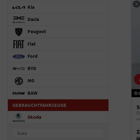
Kia
Dacia
Peugeot
Fiat
Ford
BYD
MG
BAW
GEBRAUCHTFAHRZEUGE
S
E
Skoda
un
Fah
Scala
Kr