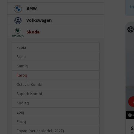
I
BMW
Volkswagen
Skoda
Fabia
Scala
Kamiq
Karoq
Octavia Kombi
Superb Kombi
Kodiaq
Epiq
Elroq
S
Enyaq (neues Modell 2027)
C