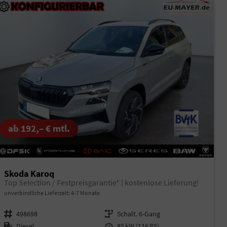
ab 192,– € mtl.
Skoda Karoq
Top Selection / Festpreisgarantie* | kostenlose Lieferung!
unverbindliche Lieferzeit: 4-7 Monate
Fahrzeugnr.
498698
Getriebe
Schalt. 6-Gang
Kraftstoff
Diesel
Leistung
85 kW (116 PS)