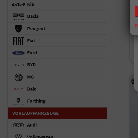
Fah
Kia
Kr
Dacia
D
Peugeot
i
Fiat
V
C
Ford
C
BYD
MG
Baic
Forthing
VORLAUFFAHRZEUGE
Audi
Volkswagen