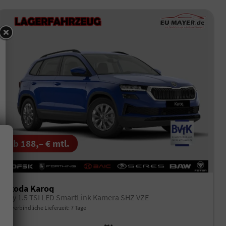
ab 188,– € mtl.
Skoda Karoq
Joy 1.5 TSI LED SmartLink Kamera SHZ VZE
unverbindliche Lieferzeit:
7 Tage