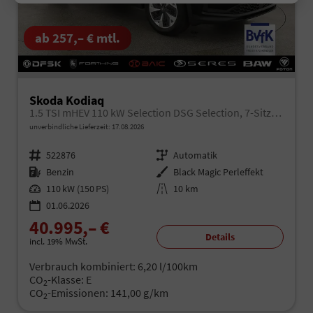
ab 257,– € mtl.
Skoda Kodiaq
1.5 TSI mHEV 110 kW Selection DSG Selection, 7-Sitzer, AHK, Navi, Side, Kamera, Winter, 4 J.- Garantie
unverbindliche Lieferzeit:
17.08.2026
Fahrzeugnr.
522876
Getriebe
Automatik
Kraftstoff
Benzin
Außenfarbe
Black Magic Perleffekt
Leistung
110 kW (150 PS)
Kilometerstand
10 km
01.06.2026
40.995,– €
Details
incl. 19% MwSt.
Verbrauch kombiniert:
6,20 l/100km
CO
-Klasse:
E
2
CO
-Emissionen:
141,00 g/km
2