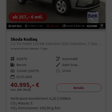
ab 257,– € mtl.
Skoda Kodiaq
1.5 TSI mHEV 110 kW Selection DSG Selection, 7-Sitzer, AHK, Navi, Side, Kamera, Winter, 4 J.- Garantie
unverbindliche Lieferzeit:
7 Tage
Fahrzeugnr.
522874
Getriebe
Automatik
Kraftstoff
Benzin
Außenfarbe
Stahl Grau
Leistung
110 kW (150 PS)
Kilometerstand
10 km
01.07.2026
40.995,– €
Details
incl. 19% MwSt.
Verbrauch kombiniert:
6,20 l/100km
CO
-Klasse:
E
2
CO
-Emissionen:
140,00 g/km
2