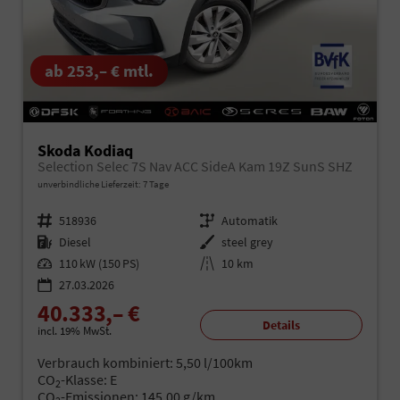
ab 253,– € mtl.
Skoda Kodiaq
Selection Selec 7S Nav ACC SideA Kam 19Z SunS SHZ
unverbindliche Lieferzeit:
7 Tage
Fahrzeugnr.
518936
Getriebe
Automatik
Kraftstoff
Diesel
Außenfarbe
steel grey
Leistung
110 kW (150 PS)
Kilometerstand
10 km
27.03.2026
40.333,– €
Details
incl. 19% MwSt.
Verbrauch kombiniert:
5,50 l/100km
CO
-Klasse:
E
2
CO
-Emissionen:
145,00 g/km