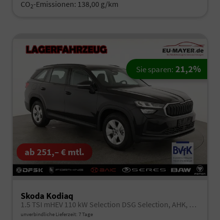
CO
-Emissionen:
138,00 g/km
2
21,2%
Sie sparen:
ab 251,– € mtl.
Skoda Kodiaq
1.5 TSI mHEV 110 kW Selection DSG Selection, AHK, Navi, Side, Kamera, Winter, 4 J.- Garantie
unverbindliche Lieferzeit:
7 Tage