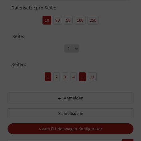
Datensätze pro Seite:
10
20
50
100
250
Seite:
Seiten:
1
2
3
4
...
11
Anmelden
Schnellsuche
» zum EU-Neuwagen-Konfigurator