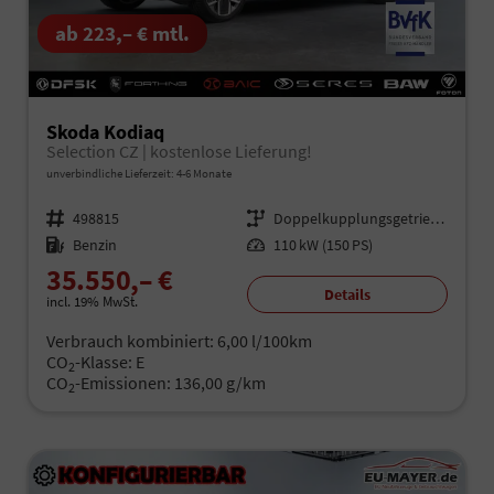
ab 223,– € mtl.
Skoda Kodiaq
Selection CZ | kostenlose Lieferung!
unverbindliche Lieferzeit: 4-6 Monate
Fahrzeugnr.
498815
Getriebe
Doppelkupplungsgetriebe (DSG)
Kraftstoff
Benzin
Leistung
110 kW (150 PS)
35.550,– €
Details
incl. 19% MwSt.
Verbrauch kombiniert:
6,00 l/100km
CO
-Klasse:
E
2
CO
-Emissionen:
136,00 g/km
2