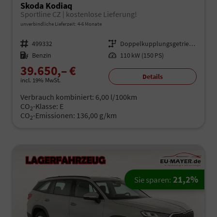
Skoda Kodiaq
Sportline CZ | kostenlose Lieferung!
unverbindliche Lieferzeit: 4-6 Monate
Fahrzeugnr.
499332
Getriebe
Doppelkupplungsgetriebe (DSG)
Kraftstoff
Benzin
Leistung
110 kW (150 PS)
39.650,– €
Details
incl. 19% MwSt.
Verbrauch kombiniert:
6,00 l/100km
CO
-Klasse:
E
2
CO
-Emissionen:
136,00 g/km
2
21,2%
Sie sparen: