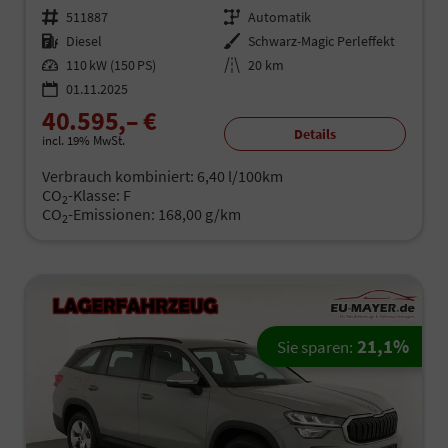
Fahrzeugnr.
511887
Getriebe
Automatik
Kraftstoff
Diesel
Außenfarbe
Schwarz-Magic Perleffekt
Leistung
110 kW (150 PS)
Kilometerstand
20 km
01.11.2025
40.595,– €
Details
incl. 19% MwSt.
Verbrauch kombiniert:
6,40 l/100km
CO
-Klasse:
F
2
CO
-Emissionen:
168,00 g/km
2
21,1%
Sie sparen: