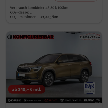
Verbrauch kombiniert:
5,30 l/100km
CO
-Klasse:
E
2
CO
-Emissionen:
139,00 g/km
2
ab 249,– € mtl.