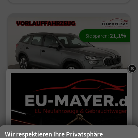
21,1%
Sie sparen:
ab 257,– € mtl.
Skoda Kodiaq
1.5 TSI mHEV 110 kW Selection DSG Selection, 7-Sitzer, AHK, Navi, Side, Kamera, Winter, 4 J.- Garantie
unverbindliche Lieferzeit:
17.08.2026
Wir respektieren Ihre Privatsphäre