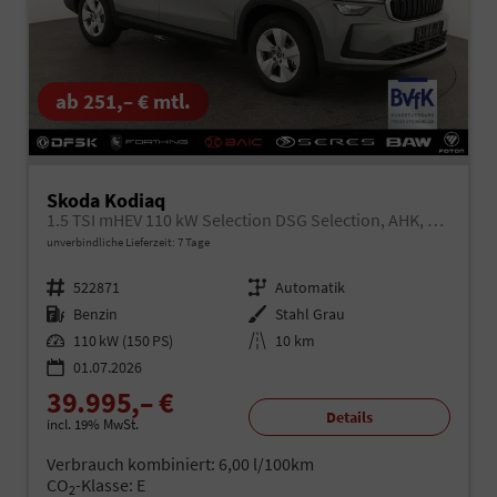
ab 251,– € mtl.
Skoda Kodiaq
1.5 TSI mHEV 110 kW Selection DSG Selection, AHK, Navi, Side, Kamera, Winter, 4 J.- Garantie
unverbindliche Lieferzeit:
7 Tage
Fahrzeugnr.
522871
Getriebe
Automatik
Kraftstoff
Benzin
Außenfarbe
Stahl Grau
Leistung
110 kW (150 PS)
Kilometerstand
10 km
01.07.2026
39.995,– €
Details
incl. 19% MwSt.
Verbrauch kombiniert:
6,00 l/100km
CO
-Klasse:
E
2