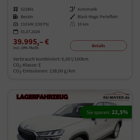
Fahrzeugnr.
522891
Getriebe
Automatik
Kraftstoff
Benzin
Außenfarbe
Black Magic Perleffekt
Leistung
110 kW (150 PS)
Kilometerstand
10 km
01.07.2026
39.995,– €
Details
incl. 19% MwSt.
Verbrauch kombiniert:
6,00 l/100km
CO
-Klasse:
E
2
CO
-Emissionen:
138,00 g/km
2
22,5%
Sie sparen: