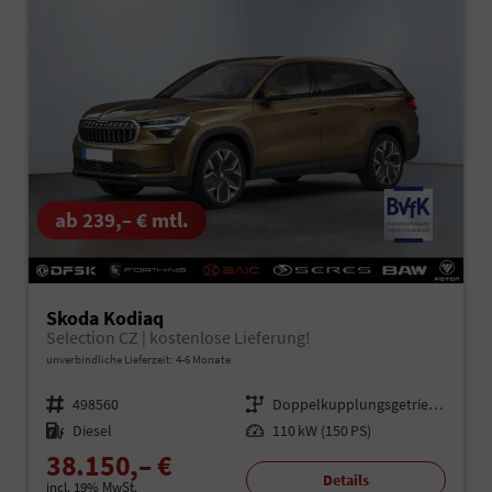
ab 239,– € mtl.
Skoda Kodiaq
Selection CZ | kostenlose Lieferung!
unverbindliche Lieferzeit: 4-6 Monate
Fahrzeugnr.
498560
Getriebe
Doppelkupplungsgetriebe (DSG)
Kraftstoff
Diesel
Leistung
110 kW (150 PS)
38.150,– €
Details
incl. 19% MwSt.