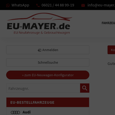
WhatsApp
06021 / 44 88 99-19
info@eu-mayer
FAHRZE
Anmelden
Ko
Schnellsuche
Gut
» zum EU-Neuwagen-Konfigurator
Fahrzeugnr.
EU-BESTELLFAHRZEUGE
Audi