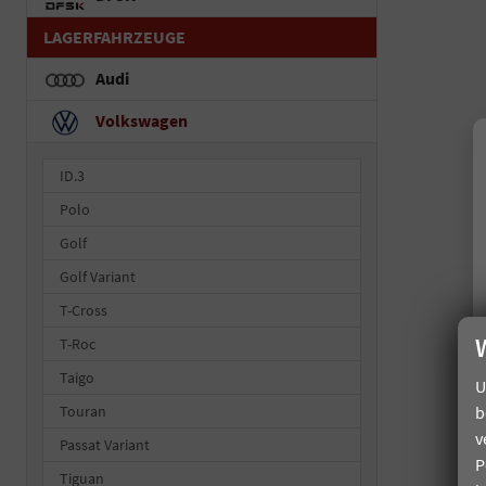
LAGERFAHRZEUGE
Audi
Volkswagen
ID.3
Polo
Golf
Golf Variant
T-Cross
T-Roc
Taigo
U
b
Touran
v
Passat Variant
P
Tiguan