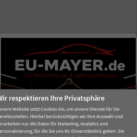
Wir respektieren Ihre Privatsphäre
nsere Website setzt Cookies ein, um unsere Dienste für Sie
ereitzustellen. Hierbei berücksichtigen wir Ihre Auswahl und
erarbeiten nur die Daten für Marketing, Analytics und
ersonalisierung, für die Sie uns Ihr Einverständnis geben. Sie